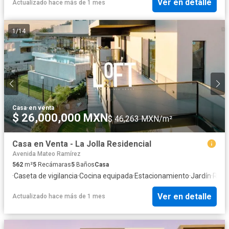
Ver en detalle
Actualizado hace más de 1 mes
1
/
14
Casa
·
en venta
$ 26,000,000 MXN
$ 46,263 MXN/m²
Casa en Venta - La Jolla Residencial
Avenida Mateo Ramírez
562
m²
5
Recámaras
5
Baños
Casa
·
Caseta de vigilancia
·
Cocina equipada
·
Estacionamiento
·
Jardín
·
Recá
Ver en detalle
Actualizado hace más de 1 mes