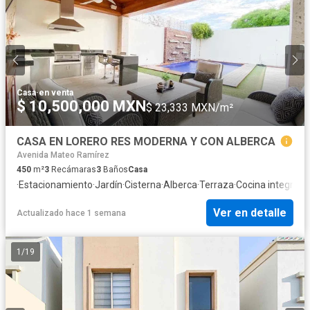
Casa
·
en venta
$ 10,500,000 MXN
$ 23,333 MXN/m²
CASA EN LORERO RES MODERNA Y CON ALBERCA
Avenida Mateo Ramírez
450
m²
3
Recámaras
3
Baños
Casa
·
Estacionamiento
·
Jardín
·
Cisterna
·
Alberca
·
Terraza
·
Cocina integral
·
C
Ver en detalle
Actualizado hace 1 semana
1
/
19