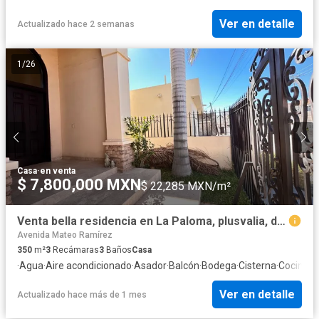
Ver en detalle
Actualizado hace 2 semanas
1
/
26
Casa
·
en venta
$ 7,800,000 MXN
$ 22,285 MXN/m²
Venta bella residencia en La Paloma, plusvalia, diseño y ubicacion.
Avenida Mateo Ramírez
350
m²
3
Recámaras
3
Baños
Casa
·
Agua
·
Aire acondicionado
·
Asador
·
Balcón
·
Bodega
·
Cisterna
·
Cocina e
Ver en detalle
Actualizado hace más de 1 mes