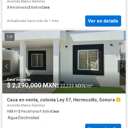
Avenida Mateo Ramírez
3
Recámaras
2
Baños
Casa
Ver en detalle
Actualizado hace más de 1 mes
1
/
9
Casa
·
en venta
$ 2,290,000 MXN
$ 22,233 MXN/m²
Casa en venta, colonia Ley 57, Hermosillo, Sonora
Avenida Mateo Ramírez
103
m²
2
Recámaras
1
Baño
Casa
·
Agua
·
Electricidad