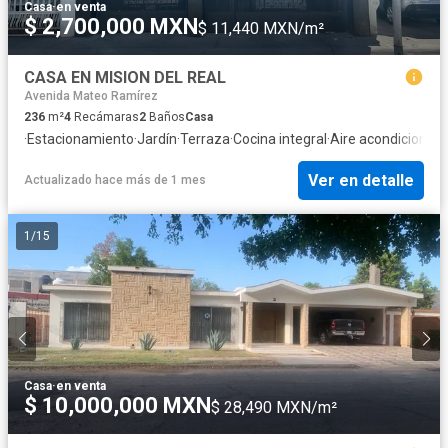
Casa
·
en venta
$ 2,700,000 MXN
$ 11,440 MXN/m²
CASA EN MISION DEL REAL
Avenida Mateo Ramírez
236
m²
4
Recámaras
2
Baños
Casa
·
Estacionamiento
·
Jardín
·
Terraza
·
Cocina integral
·
Aire acondicionad
Ver en detalle
Actualizado hace más de 1 mes
1
/
15
Casa
·
en venta
$ 10,000,000 MXN
$ 28,490 MXN/m²