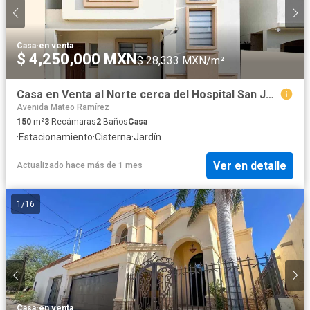
Casa
·
en venta
$ 4,250,000 MXN
$ 28,333 MXN/m²
Casa en Venta al Norte cerca del Hospital San José en Hermosillo, Sonora
Avenida Mateo Ramírez
150
m²
3
Recámaras
2
Baños
Casa
·
Estacionamiento
·
Cisterna
·
Jardín
Ver en detalle
Actualizado hace más de 1 mes
1
/
16
Casa
·
en venta