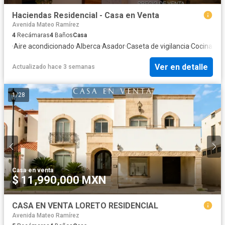
Haciendas Residencial - Casa en Venta
Avenida Mateo Ramírez
4
Recámaras
4
Baños
Casa
·
Aire acondicionado
·
Alberca
·
Asador
·
Caseta de vigilancia
·
Cocina eq
Ver en detalle
Actualizado hace 3 semanas
1
/
28
Casa
·
en venta
$ 11,990,000 MXN
CASA EN VENTA LORETO RESIDENCIAL
Avenida Mateo Ramírez