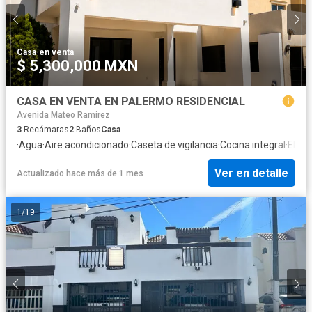
Casa
·
en venta
$ 5,300,000 MXN
CASA EN VENTA EN PALERMO RESIDENCIAL
Avenida Mateo Ramírez
3
Recámaras
2
Baños
Casa
·
Agua
·
Aire acondicionado
·
Caseta de vigilancia
·
Cocina integral
·
Elect
Ver en detalle
Actualizado hace más de 1 mes
1
/
19