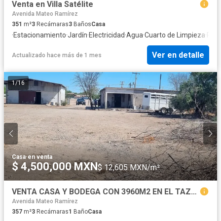
Venta en Villa Satélite
Avenida Mateo Ramírez
351
m²
3
Recámaras
3
Baños
Casa
·
Estacionamiento
·
Jardín
·
Electricidad
·
Agua
·
Cuarto de Limpieza
·
Recá
Ver en detalle
Actualizado hace más de 1 mes
1
/
16
Casa
·
en venta
$ 4,500,000 MXN
$ 12,605 MXN/m²
VENTA CASA Y BODEGA CON 3960M2 EN EL TAZAJAL $4500,000
Avenida Mateo Ramírez
357
m²
3
Recámaras
1
Baño
Casa