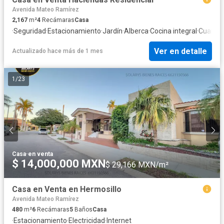
Avenida Mateo Ramírez
2,167
m²
4
Recámaras
Casa
·
Seguridad
·
Estacionamiento
·
Jardín
·
Alberca
·
Cocina integral
·
Cuarto d
Ver en detalle
Actualizado hace más de 1 mes
1
/
23
Casa
·
en venta
$ 14,000,000 MXN
$ 29,166 MXN/m²
Casa en Venta en Hermosillo
Avenida Mateo Ramírez
480
m²
6
Recámaras
5
Baños
Casa
·
Estacionamiento
·
Electricidad
·
Internet