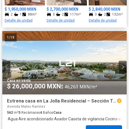
$ 1,950,000 MXN
$ 2,700,000 MXN
$ 2,840,000 MXN
2
1
88m²
3
2
117m²
3
2
132m²
Detalle de unidad
Detalle de unidad
Detalle de unidad
1
/
18
Casa
·
en venta
$ 26,000,000 MXN
$ 46,263 MXN/m²
Estrena casa en La Jolla Residencial – Sección Turquesas
Avenida Mateo Ramírez
562
m²
5
Recámaras
4
Baños
Casa
·
Agua
·
Aire acondicionado
·
Asador
·
Caseta de vigilancia
·
Cocina equi