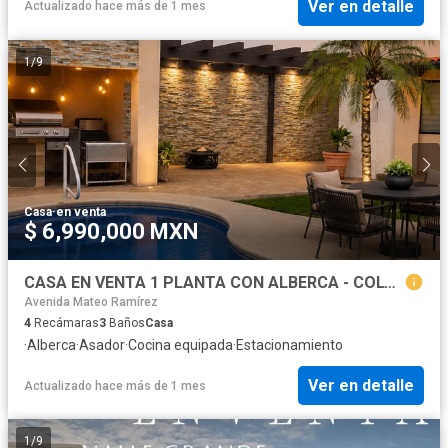
Ver en detalle
Actualizado hace más de 1 mes
1
/
9
Casa
·
en venta
$ 6,990,000 MXN
CASA EN VENTA 1 PLANTA CON ALBERCA - COLONIA MODELO.
Avenida Mateo Ramírez
4
Recámaras
3
Baños
Casa
·
Alberca
·
Asador
·
Cocina equipada
·
Estacionamiento
Ver en detalle
Actualizado hace más de 1 mes
1
/
9