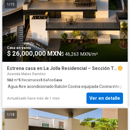
1
/
15
Casa
·
en venta
$ 26,000,000 MXN
$ 46,263 MXN/m²
Estrena casa en La Jolla Residencial – Sección Turquesas
Avenida Mateo Ramírez
562
m²
5
Recámaras
5
Baños
Casa
·
Agua
·
Aire acondicionado
·
Balcón
·
Cocina equipada
·
Cocina integral
·
C
Ver en detalle
Actualizado hace más de 1 mes
1
/
18