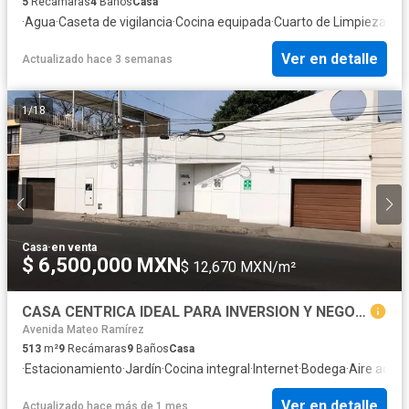
5
Recámaras
4
Baños
Casa
·
Agua
·
Caseta de vigilancia
·
Cocina equipada
·
Cuarto de Limpieza
·
Cua
Ver en detalle
Actualizado hace 3 semanas
1
/
18
Casa
·
en venta
$ 6,500,000 MXN
$ 12,670 MXN/m²
CASA CENTRICA IDEAL PARA INVERSION Y NEGOCIO. COLONIA CENTRO
Avenida Mateo Ramírez
513
m²
9
Recámaras
9
Baños
Casa
·
Estacionamiento
·
Jardín
·
Cocina integral
·
Internet
·
Bodega
·
Aire acon
Ver en detalle
Actualizado hace más de 1 mes