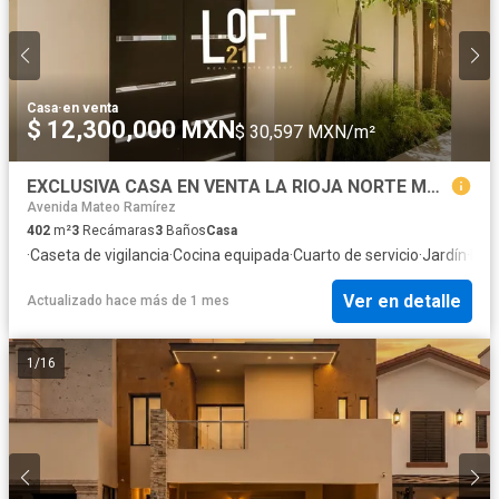
Casa
·
en venta
$ 12,300,000 MXN
$ 30,597 MXN/m²
EXCLUSIVA CASA EN VENTA LA RIOJA NORTE MODELO GALILEA.
Avenida Mateo Ramírez
402
m²
3
Recámaras
3
Baños
Casa
·
Caseta de vigilancia
·
Cocina equipada
·
Cuarto de servicio
·
Jardín
·
Rec
Ver en detalle
Actualizado hace más de 1 mes
1
/
16