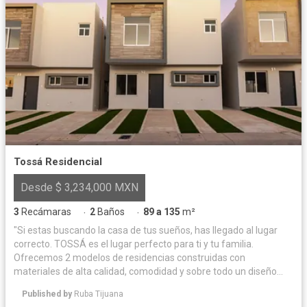
Tossá Residencial
Desde $ 3,234,000 MXN
3
Recámaras
2
Baños
89 a 135
m²
·
·
"Si estas buscando la casa de tus sueños, has llegado al lugar
correcto. TOSSÁ es el lugar perfecto para ti y tu familia.
Ofrecemos 2 modelos de residencias construidas con
materiales de alta calidad, comodidad y sobre todo un diseño
moderno, por lo que no tendrás de que preocuparte, solo
Published by
Ruba Tijuana
disfruta de tu nuevo hogar."