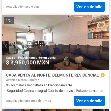
Ver en detalle
Actualizado hace 6 días
1
/
24
Casa en Fraccionamiento
·
en venta
$ 3,950,000 MXN
CASA VENTA AL NORTE. BELMONTE RESIDENCIAL
Avenida Mateo Ramírez
3
Recámaras
2
Baños
Casa en Fraccionamiento
·
Seguridad
·
Cocina integral
·
Cuarto de servicio
·
Estacionamiento
·
Terr
Ver en detalle
Actualizado hace más de 1 mes