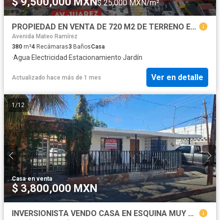
$ 9,500,000 MXN
$ 25,000 MXN/m²
PROPIEDAD EN VENTA DE 720 M2 DE TERRENO EN COLONIA CONSTITUCION
Avenida Mateo Ramírez
380
m²
4
Recámaras
3
Baños
Casa
·
Agua
·
Electricidad
·
Estacionamiento
·
Jardín
Ver en detalle
Actualizado hace más de 1 mes
1
/
12
Casa
·
en venta
$ 3,800,000 MXN
INVERSIONISTA VENDO CASA EN ESQUINA MUY BUENA UBICACIÓN PARA TU NEGOCIO A UNA CUADRA DEL BLVD. LUIS ENCINAS EN HERMOSILLO SONORA