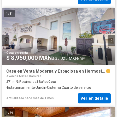
1
/
31
Casa
·
en venta
$ 8,950,000 MXN
$ 33,025 MXN/m²
Casa en Venta Moderna y Espaciosa en Hermosillo, Sonora. Al norte de la cd
Avenida Mateo Ramírez
271
m²
3
Recámaras
3
Baños
Casa
·
Estacionamiento
·
Jardín
·
Cisterna
·
Cuarto de servicio
Ver en detalle
Actualizado hace más de 1 mes
1
/
39