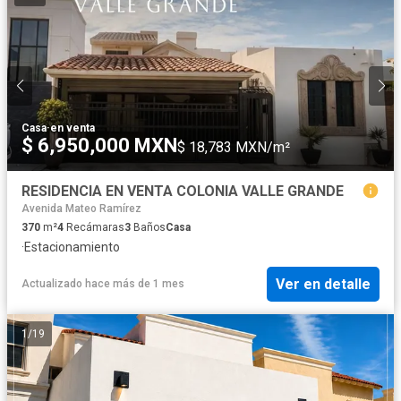
Casa
·
en venta
$ 6,950,000 MXN
$ 18,783 MXN/m²
RESIDENCIA EN VENTA COLONIA VALLE GRANDE
Avenida Mateo Ramírez
370
m²
4
Recámaras
3
Baños
Casa
·
Estacionamiento
Ver en detalle
Actualizado hace más de 1 mes
1
/
19