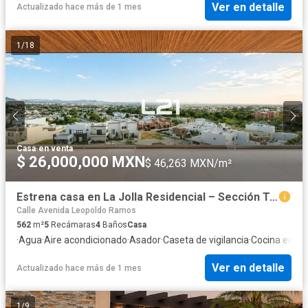
Ver en detalle
Actualizado hace más de 1 mes
1
/
18
Casa
·
en venta
$ 26,000,000 MXN
$ 46,263 MXN/m²
Estrena casa en La Jolla Residencial – Sección Turquesas
Calle Avenida Leopoldo Ramos
562
m²
5
Recámaras
4
Baños
Casa
·
Agua
·
Aire acondicionado
·
Asador
·
Caseta de vigilancia
·
Cocina equi
Ver en detalle
Actualizado hace más de 1 mes
1
/
9