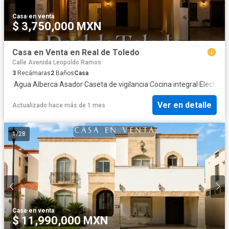
Casa
·
en venta
$ 3,750,000 MXN
Casa en Venta en Real de Toledo
Calle Avenida Leopoldo Ramos
3
Recámaras
2
Baños
Casa
·
Agua
·
Alberca
·
Asador
·
Caseta de vigilancia
·
Cocina integral
·
Electrici
Ver en detalle
Actualizado hace más de 1 mes
1
/
28
Casa
·
en venta
$ 11,990,000 MXN