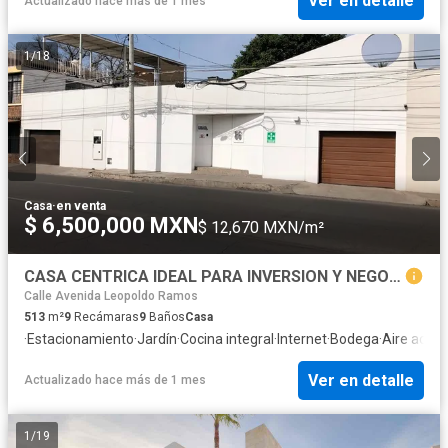
Ver en detalle
Actualizado hace más de 1 mes
1
/
18
Casa
·
en venta
$ 6,500,000 MXN
$ 12,670 MXN/m²
CASA CENTRICA IDEAL PARA INVERSION Y NEGOCIO. COLONIA CENTRO
Calle Avenida Leopoldo Ramos
513
m²
9
Recámaras
9
Baños
Casa
·
Estacionamiento
·
Jardín
·
Cocina integral
·
Internet
·
Bodega
·
Aire acon
Ver en detalle
Actualizado hace más de 1 mes
1
/
19