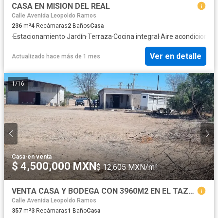
CASA EN MISION DEL REAL
Calle Avenida Leopoldo Ramos
236
m²
4
Recámaras
2
Baños
Casa
·
Estacionamiento
·
Jardín
·
Terraza
·
Cocina integral
·
Aire acondicionad
Ver en detalle
Actualizado hace más de 1 mes
1
/
16
Casa
·
en venta
$ 4,500,000 MXN
$ 12,605 MXN/m²
VENTA CASA Y BODEGA CON 3960M2 EN EL TAZAJAL $4500,000
Calle Avenida Leopoldo Ramos
357
m²
3
Recámaras
1
Baño
Casa