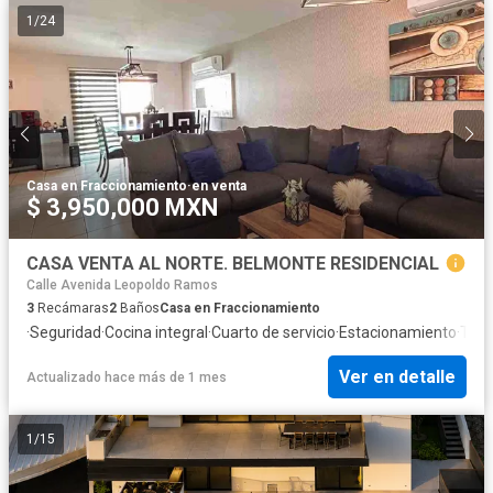
1
/
24
Casa en Fraccionamiento
·
en venta
$ 3,950,000 MXN
CASA VENTA AL NORTE. BELMONTE RESIDENCIAL
Calle Avenida Leopoldo Ramos
3
Recámaras
2
Baños
Casa en Fraccionamiento
·
Seguridad
·
Cocina integral
·
Cuarto de servicio
·
Estacionamiento
·
Terr
Ver en detalle
Actualizado hace más de 1 mes
1
/
15