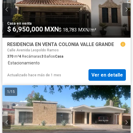
Casa
·
en venta
$ 6,950,000 MXN
$ 18,783 MXN/m²
RESIDENCIA EN VENTA COLONIA VALLE GRANDE
Calle Avenida Leopoldo Ramos
370
m²
4
Recámaras
3
Baños
Casa
·
Estacionamiento
Ver en detalle
Actualizado hace más de 1 mes
1
/
15