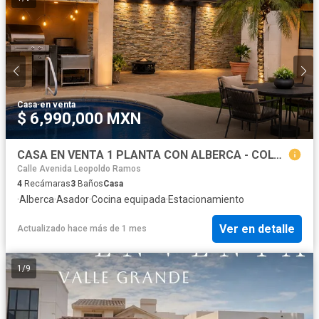
Casa
·
en venta
$ 6,990,000 MXN
CASA EN VENTA 1 PLANTA CON ALBERCA - COLONIA MODELO.
Calle Avenida Leopoldo Ramos
4
Recámaras
3
Baños
Casa
·
Alberca
·
Asador
·
Cocina equipada
·
Estacionamiento
Ver en detalle
Actualizado hace más de 1 mes
1
/
9