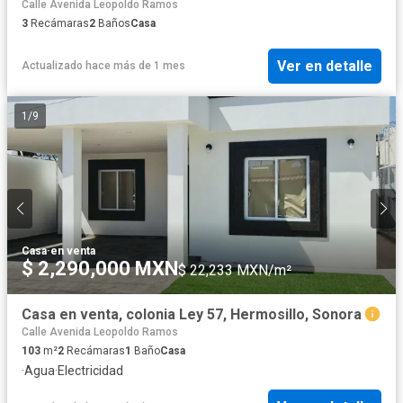
Calle Avenida Leopoldo Ramos
3
Recámaras
2
Baños
Casa
Ver en detalle
Actualizado hace más de 1 mes
1
/
9
Casa
·
en venta
$ 2,290,000 MXN
$ 22,233 MXN/m²
Casa en venta, colonia Ley 57, Hermosillo, Sonora
Calle Avenida Leopoldo Ramos
103
m²
2
Recámaras
1
Baño
Casa
·
Agua
·
Electricidad