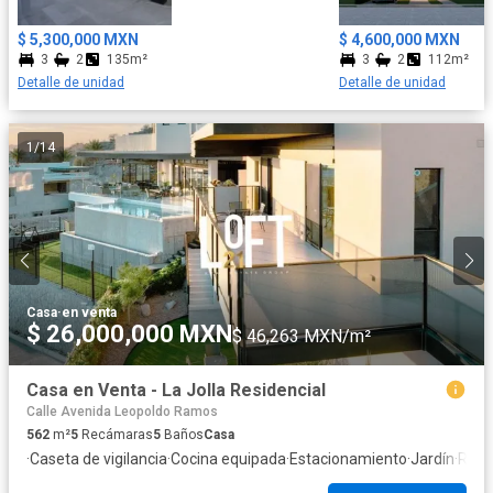
$ 5,300,000 MXN
$ 4,600,000 MXN
3
2
135m²
3
2
112m²
Detalle de unidad
Detalle de unidad
1
/
14
Casa
·
en venta
$ 26,000,000 MXN
$ 46,263 MXN/m²
Casa en Venta - La Jolla Residencial
Calle Avenida Leopoldo Ramos
562
m²
5
Recámaras
5
Baños
Casa
·
Caseta de vigilancia
·
Cocina equipada
·
Estacionamiento
·
Jardín
·
Recá