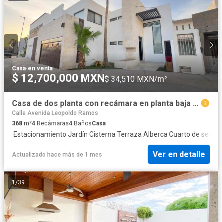
Casa
·
en venta
$ 12,700,000 MXN
$ 34,510 MXN/m²
Casa de dos planta con recámara en planta baja en Venta
Calle Avenida Leopoldo Ramos
368
m²
4
Recámaras
4
Baños
Casa
·
Estacionamiento
·
Jardín
·
Cisterna
·
Terraza
·
Alberca
·
Cuarto de servici
Ver en detalle
Actualizado hace más de 1 mes
1
/
39