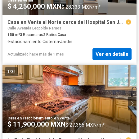
Casa
·
en venta
$ 4,250,000 MXN
$ 28,333 MXN/m²
Casa en Venta al Norte cerca del Hospital San José en Hermosillo, Sonora
Calle Avenida Leopoldo Ramos
150
m²
3
Recámaras
2
Baños
Casa
·
Estacionamiento
·
Cisterna
·
Jardín
Ver en detalle
Actualizado hace más de 1 mes
1
/
35
Casa en Fraccionamiento
·
en venta
$ 11,900,000 MXN
$ 27,356 MXN/m²