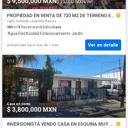
$ 9,500,000 MXN
$ 25,000 MXN/m²
PROPIEDAD EN VENTA DE 720 M2 DE TERRENO EN COLONIA CONSTITUCION
Calle Avenida Leopoldo Ramos
380
m²
4
Recámaras
3
Baños
Casa
·
Agua
·
Electricidad
·
Estacionamiento
·
Jardín
Ver en detalle
Actualizado hace más de 1 mes
1
/
12
Casa
·
en venta
$ 3,800,000 MXN
INVERSIONISTA VENDO CASA EN ESQUINA MUY BUENA UBICACIÓN PARA TU NEGOCIO A UNA CUADRA DEL BLVD. LUIS ENCINAS EN HERMOSILLO SONORA