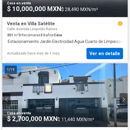
Casa
·
en venta
$ 10,000,000 MXN
$ 28,490 MXN/m²
Venta en Villa Satélite
Calle Avenida Leopoldo Ramos
351
m²
3
Recámaras
3
Baños
Casa
·
Estacionamiento
·
Jardín
·
Electricidad
·
Agua
·
Cuarto de Limpieza
·
Recá
Ver en detalle
Actualizado hace más de 1 mes
1
/
19
Casa
·
en venta
$ 2,700,000 MXN
$ 11,440 MXN/m²