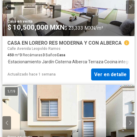
Casa
·
en venta
$ 10,500,000 MXN
$ 23,333 MXN/m²
CASA EN LORERO RES MODERNA Y CON ALBERCA
Calle Avenida Leopoldo Ramos
450
m²
3
Recámaras
3
Baños
Casa
·
Estacionamiento
·
Jardín
·
Cisterna
·
Alberca
·
Terraza
·
Cocina integral
·
C
Ver en detalle
Actualizado hace 1 semana
1
/
19