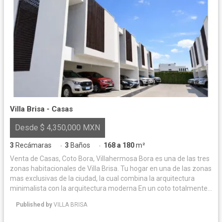
Villa Brisa - Casas
Desde $ 4,350,000 MXN
3
Recámaras
3
Baños
168 a 180
m²
·
·
Venta de Casas, Coto Bora, Villahermosa Bora es una de las tres
zonas habitacionales de Villa Brisa. Tu hogar en una de las zonas
mas exclusivas de la ciudad, la cual combina la arquitectura
minimalista con la arquitectura moderna En un coto totalmente
bardeado, con su propio acceso con vigilancia 24/7, casa club y
Published by
VILLA BRISA
servicios ocultos. PLANTA BAJA: 2 Cajones de estacionamiento
techado Sala Comedor Cocina integral Estufa Campana ½ Baño