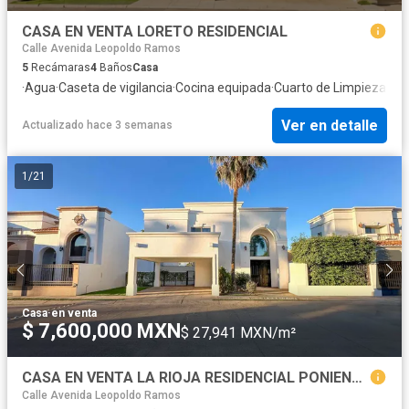
CASA EN VENTA LORETO RESIDENCIAL
Calle Avenida Leopoldo Ramos
5
Recámaras
4
Baños
Casa
·
Agua
·
Caseta de vigilancia
·
Cocina equipada
·
Cuarto de Limpieza
·
Cua
Ver en detalle
Actualizado hace 3 semanas
1
/
21
Casa
·
en venta
$ 7,600,000 MXN
$ 27,941 MXN/m²
CASA EN VENTA LA RIOJA RESIDENCIAL PONIENTE
Calle Avenida Leopoldo Ramos