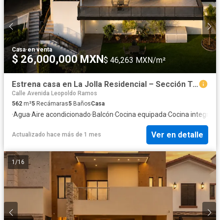
Casa
·
en venta
$ 26,000,000 MXN
$ 46,263 MXN/m²
Estrena casa en La Jolla Residencial – Sección Turquesas
Calle Avenida Leopoldo Ramos
562
m²
5
Recámaras
5
Baños
Casa
·
Agua
·
Aire acondicionado
·
Balcón
·
Cocina equipada
·
Cocina integral
·
C
Ver en detalle
Actualizado hace más de 1 mes
1
/
16