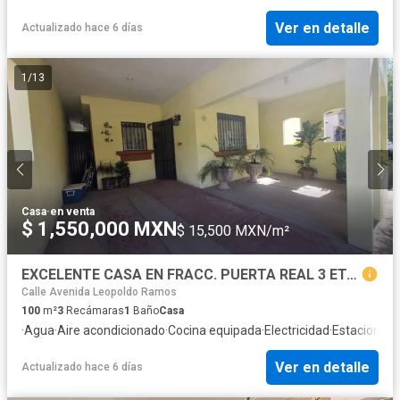
Ver en detalle
Actualizado hace 6 días
1
/
13
Casa
·
en venta
$ 1,550,000 MXN
$ 15,500 MXN/m²
EXCELENTE CASA EN FRACC. PUERTA REAL 3 ETAPA
Calle Avenida Leopoldo Ramos
100
m²
3
Recámaras
1
Baño
Casa
·
Agua
·
Aire acondicionado
·
Cocina equipada
·
Electricidad
·
Estacionam
Ver en detalle
Actualizado hace 6 días