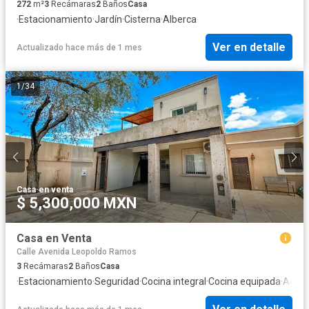
272
m²
3
Recámaras
2
Baños
Casa
·
Estacionamiento
·
Jardín
·
Cisterna
·
Alberca
Ver en detalle
Actualizado hace más de 1 mes
1
/
34
Casa
·
en venta
$ 5,300,000 MXN
Casa en Venta
Calle Avenida Leopoldo Ramos
3
Recámaras
2
Baños
Casa
·
Estacionamiento
·
Seguridad
·
Cocina integral
·
Cocina equipada
·
Agua
·