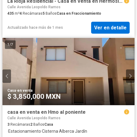
La Rioja Residencial - Casa en Venta en Hermosillo, Son.
Calle Avenida Leopoldo Ramos
435
m²
4
Recámaras
5
Baños
Casa en Fraccionamiento
Ver en detalle
Actualizado hace más de 1 mes
1
/
7
Casa
·
en venta
$ 3,850,000 MXN
casa en venta en Hmo al poniente
Calle Avenida Leopoldo Ramos
3
Recámaras
2
Baños
Casa
·
Estacionamiento
·
Cisterna
·
Alberca
·
Jardín