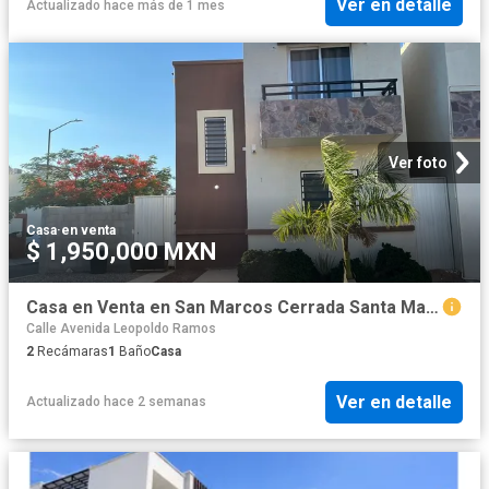
Ver en detalle
Actualizado hace más de 1 mes
Ver foto
Casa
·
en venta
$ 1,950,000 MXN
Casa en Venta en San Marcos Cerrada Santa Martha
Calle Avenida Leopoldo Ramos
2
Recámaras
1
Baño
Casa
Ver en detalle
Actualizado hace 2 semanas