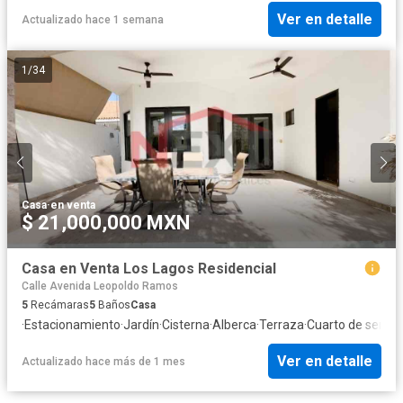
Ver en detalle
Actualizado hace 1 semana
1
/
34
Casa
·
en venta
$ 21,000,000 MXN
Casa en Venta Los Lagos Residencial
Calle Avenida Leopoldo Ramos
5
Recámaras
5
Baños
Casa
·
Estacionamiento
·
Jardín
·
Cisterna
·
Alberca
·
Terraza
·
Cuarto de servici
Ver en detalle
Actualizado hace más de 1 mes