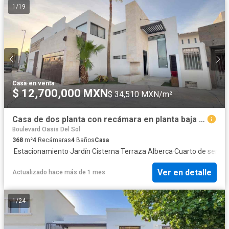
1
/
19
Casa
·
en venta
$ 12,700,000 MXN
$ 34,510 MXN/m²
Casa de dos planta con recámara en planta baja en Venta
Boulevard Oasis Del Sol
368
m²
4
Recámaras
4
Baños
Casa
·
Estacionamiento
·
Jardín
·
Cisterna
·
Terraza
·
Alberca
·
Cuarto de servici
Ver en detalle
Actualizado hace más de 1 mes
1
/
24