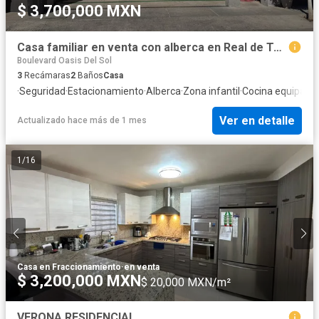
$ 3,700,000 MXN
Casa familiar en venta con alberca en Real de Toledo Residencial – Poniente de Hermosillo
Boulevard Oasis Del Sol
3
Recámaras
2
Baños
Casa
·
Seguridad
·
Estacionamiento
·
Alberca
·
Zona infantil
·
Cocina equipada
Ver en detalle
Actualizado hace más de 1 mes
1
/
16
Casa en Fraccionamiento
·
en venta
$ 3,200,000 MXN
$ 20,000 MXN/m²
VERONA RESIDENCIAL