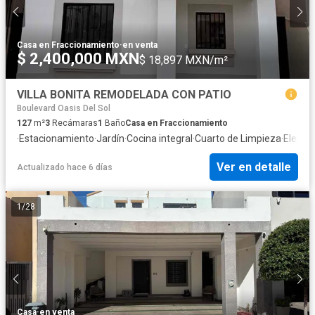
Casa en Fraccionamiento
·
en venta
$ 2,400,000 MXN
$ 18,897 MXN/m²
VILLA BONITA REMODELADA CON PATIO
Boulevard Oasis Del Sol
127
m²
3
Recámaras
1
Baño
Casa en Fraccionamiento
·
Estacionamiento
·
Jardín
·
Cocina integral
·
Cuarto de Limpieza
·
Electri
Ver en detalle
Actualizado hace 6 días
1
/
28
Casa
·
en venta