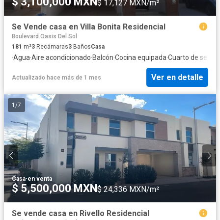
$ 3,100,000 MXN
$ 17,127 MXN/m²
Se Vende casa en Villa Bonita Residencial
Boulevard Oasis Del Sol
181
m²
3
Recámaras
3
Baños
Casa
·
Agua
·
Aire acondicionado
·
Balcón
·
Cocina equipada
·
Cuarto de servic
Ver en detalle
Actualizado hace más de 1 mes
1
/
7
Casa
·
en venta
$ 5,500,000 MXN
$ 24,336 MXN/m²
Se vende casa en Rivello Residencial