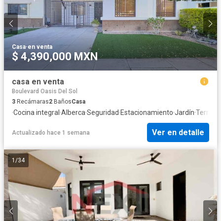
Casa
·
en venta
$ 4,390,000 MXN
casa en venta
Boulevard Oasis Del Sol
3
Recámaras
2
Baños
Casa
·
Cocina integral
·
Alberca
·
Seguridad
·
Estacionamiento
·
Jardín
·
Terraza
Ver en detalle
Actualizado hace 1 semana
1
/
34