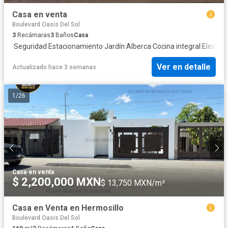
Casa en venta
Boulevard Oasis Del Sol
3
Recámaras
3
Baños
Casa
·
Seguridad
·
Estacionamiento
·
Jardín
·
Alberca
·
Cocina integral
·
Electric
Ver en detalle
Actualizado hace 3 semanas
1
/
26
Casa
·
en venta
$ 2,200,000 MXN
$ 13,750 MXN/m²
Casa en Venta en Hermosillo
Boulevard Oasis Del Sol