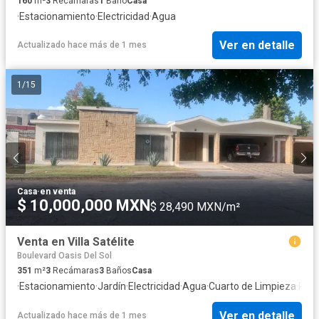
160
m²
3
Recámaras
1
Baño
Casa
·
Estacionamiento
·
Electricidad
·
Agua
Ver en detalle
Actualizado hace más de 1 mes
1
/
15
Casa
·
en venta
$ 10,000,000 MXN
$ 28,490 MXN/m²
Venta en Villa Satélite
Boulevard Oasis Del Sol
351
m²
3
Recámaras
3
Baños
Casa
·
Estacionamiento
·
Jardín
·
Electricidad
·
Agua
·
Cuarto de Limpieza
·
Recá
Ver en detalle
Actualizado hace más de 1 mes