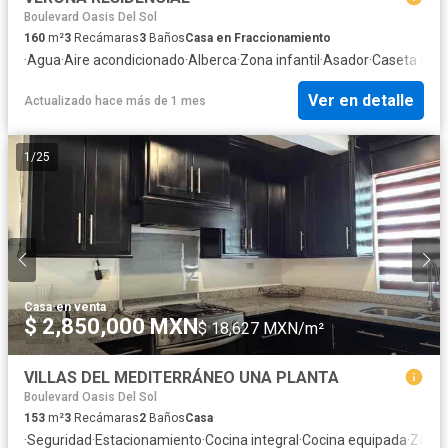
Boulevard Oasis Del Sol
160
m²
3
Recámaras
3
Baños
Casa en Fraccionamiento
·
Agua
·
Aire acondicionado
·
Alberca
·
Zona infantil
·
Asador
·
Caseta de vi
Ver en detalle
Actualizado hace más de 1 mes
1
/
25
Casa
·
en venta
$ 2,850,000 MXN
$ 18,627 MXN/m²
VILLAS DEL MEDITERRÁNEO UNA PLANTA
Boulevard Oasis Del Sol
153
m²
3
Recámaras
2
Baños
Casa
·
Seguridad
·
Estacionamiento
·
Cocina integral
·
Cocina equipada
·
Zona i