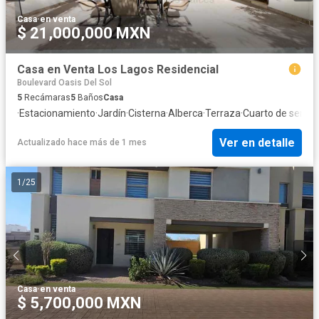
Casa
·
en venta
$ 21,000,000 MXN
Casa en Venta Los Lagos Residencial
Boulevard Oasis Del Sol
5
Recámaras
5
Baños
Casa
·
Estacionamiento
·
Jardín
·
Cisterna
·
Alberca
·
Terraza
·
Cuarto de servici
Ver en detalle
Actualizado hace más de 1 mes
1
/
25
Casa
·
en venta
$ 5,700,000 MXN