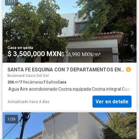
1
/
11
Casa
·
en venta
$ 3,500,000 MXN
$ 16,990 MXN/m²
SANTA FE ESQUINA CON 7 DEPARTAMENTOS EN RENTA (BLVD Colosio)
Boulevard Oasis Del Sol
206
m²
7
Recámaras
7
Baños
Casa
·
Agua
·
Aire acondicionado
·
Cocina equipada
·
Cocina integral
·
Cuarto d
Ver en detalle
Actualizado hace 4 días
1
/
26