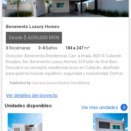
Benevento Luxury Homes
Desde $ 4,050,000 MXN
3
Recámaras
3-4
Baños
184 a 247
m²
·
·
Dirección: Benevento Residencial, Carr. a Imala, 80014 Culiacán
Rosales, Sin. Benevento Luxury Homes: El Poder de Vivir Bien.
Descubre un concepto residencial único en Culiacán, diseñado
para quienes buscan equilibrio, seguridad y exclusividad. Disfruta
de una vida plena en un entorno con amenidades de primer nivel
Published by
Cercana Desarrolladora Inmobiliaria
—como alberca, casa club y áreas pet friendly—, Ven y conoce el
lugar donde tu familia merece crecer. Tu nuevo hogar te espera.
Ver detalles del proyecto
Amenidades: - Alberca - Casa Club - Asadores - Kids Zone -
Baños - Cerca Eléctrica - Ciclovía - Áreas verdes - Pet Friendly -
Unidades disponibles:
Ver más unidades
Control de Acceso - Piñatero