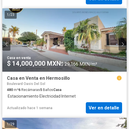
1
/
23
Casa
·
en venta
$ 14,000,000 MXN
$ 29,166 MXN/m²
Casa en Venta en Hermosillo
Boulevard Oasis Del Sol
480
m²
6
Recámaras
5
Baños
Casa
·
Estacionamiento
·
Electricidad
·
Internet
Ver en detalle
Actualizado hace 1 semana
1
/
29