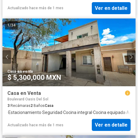
Ver en detalle
Actualizado hace más de 1 mes
1
/
34
Casa
·
en venta
$ 5,300,000 MXN
Casa en Venta
Boulevard Oasis Del Sol
3
Recámaras
2
Baños
Casa
·
Estacionamiento
·
Seguridad
·
Cocina integral
·
Cocina equipada
·
Agua
·
Ver en detalle
Actualizado hace más de 1 mes