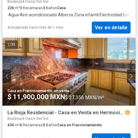
Boulevard Oasis Del Sol
226
m²
3
Recámaras
3
Baños
Casa
·
Agua
·
Aire acondicionado
·
Alberca
·
Zona infantil
·
Electricidad
·
Estaci
Ver en detalle
Actualizado hace más de 1 mes
1
/
35
Casa en Fraccionamiento
·
en venta
$ 11,900,000 MXN
$ 27,356 MXN/m²
La Rioja Residencial - Casa en Venta en Hermosillo, Son.
Boulevard Oasis Del Sol
435
m²
4
Recámaras
5
Baños
Casa en Fraccionamiento