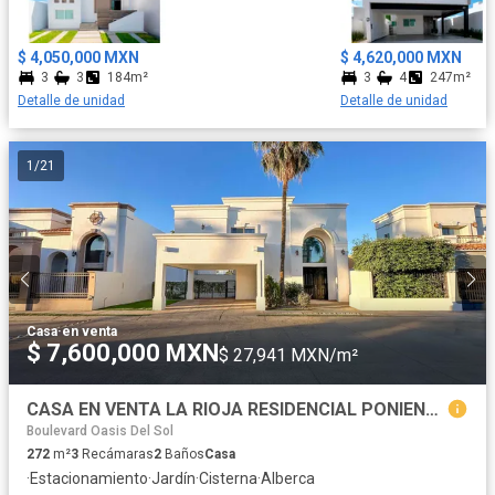
$ 4,050,000 MXN
$ 4,620,000 MXN
3
3
184m²
3
4
247m²
Detalle de unidad
Detalle de unidad
1
/
21
Casa
·
en venta
$ 7,600,000 MXN
$ 27,941 MXN/m²
CASA EN VENTA LA RIOJA RESIDENCIAL PONIENTE
Boulevard Oasis Del Sol
272
m²
3
Recámaras
2
Baños
Casa
·
Estacionamiento
·
Jardín
·
Cisterna
·
Alberca