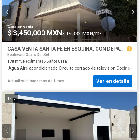
Casa
·
en venta
$ 3,450,000 MXN
$ 19,382 MXN/m²
CASA VENTA SANTA FE EN ESQUINA, CON DEPARTAMENTOS LISTOS
Boulevard Oasis Del Sol
178
m²
5
Recámaras
5
Baños
Casa
·
Agua
·
Aire acondicionado
·
Circuito cerrado de televisión
·
Cocina equ
Ver en detalle
Actualizado hace más de 1 mes
1
/
18