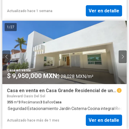
Ver en detalle
Actualizado hace 1 semana
1
/
27
Casa
·
en venta
$ 9,950,000 MXN
$ 28,028 MXN/m²
Casa en venta en Casa Grande Residencial de una planta en Hermosillo, Sonora
Boulevard Oasis Del Sol
355
m²
3
Recámaras
3
Baños
Casa
·
Seguridad
·
Estacionamiento
·
Jardín
·
Cisterna
·
Cocina integral
·
Recáma
Ver en detalle
Actualizado hace más de 1 mes