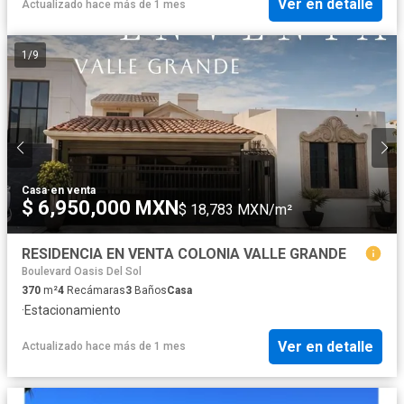
Ver en detalle
Actualizado hace más de 1 mes
1
/
9
Casa
·
en venta
$ 6,950,000 MXN
$ 18,783 MXN/m²
RESIDENCIA EN VENTA COLONIA VALLE GRANDE
Boulevard Oasis Del Sol
370
m²
4
Recámaras
3
Baños
Casa
·
Estacionamiento
Ver en detalle
Actualizado hace más de 1 mes