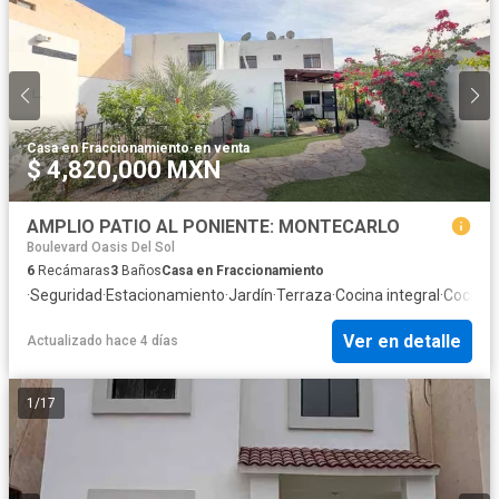
Casa en Fraccionamiento
·
en venta
$ 4,820,000 MXN
AMPLIO PATIO AL PONIENTE: MONTECARLO
Boulevard Oasis Del Sol
6
Recámaras
3
Baños
Casa en Fraccionamiento
·
Seguridad
·
Estacionamiento
·
Jardín
·
Terraza
·
Cocina integral
·
Cocina 
Ver en detalle
Actualizado hace 4 días
1
/
17