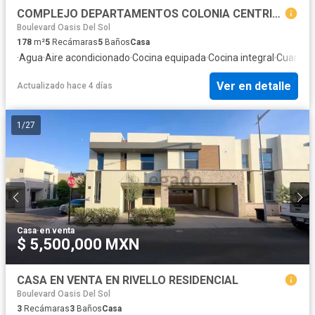
COMPLEJO DEPARTAMENTOS COLONIA CENTRICA EN HERMOSILLO
Boulevard Oasis Del Sol
178
m²
5
Recámaras
5
Baños
Casa
·
Agua
·
Aire acondicionado
·
Cocina equipada
·
Cocina integral
·
Cuarto d
Ver en detalle
Actualizado hace 4 días
1
/
27
Casa
·
en venta
$ 5,500,000 MXN
CASA EN VENTA EN RIVELLO RESIDENCIAL
Boulevard Oasis Del Sol
3
Recámaras
3
Baños
Casa