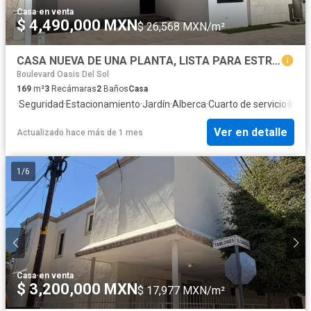
Casa
·
en venta
$ 4,490,000 MXN
$ 26,568 MXN/m²
CASA NUEVA DE UNA PLANTA, LISTA PARA ESTRENAR
Boulevard Oasis Del Sol
169
m²
3
Recámaras
2
Baños
Casa
·
Seguridad
·
Estacionamiento
·
Jardín
·
Alberca
·
Cuarto de servicio
·
Inter
Ver en detalle
Actualizado hace más de 1 mes
1
/
6
Casa
·
en venta
$ 3,200,000 MXN
$ 17,977 MXN/m²