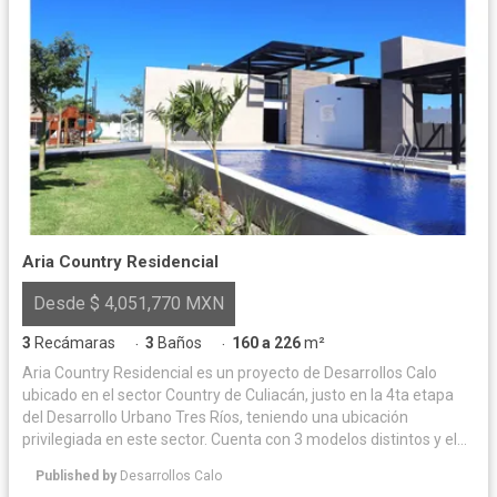
Aria Country Residencial
Desde $ 4,051,770 MXN
3
Recámaras
3
Baños
160 a 226
m²
·
·
Aria Country Residencial es un proyecto de Desarrollos Calo
ubicado en el sector Country de Culiacán, justo en la 4ta etapa
del Desarrollo Urbano Tres Ríos, teniendo una ubicación
privilegiada en este sector. Cuenta con 3 modelos distintos y el
área común más grande de toda la zona. Construidas de block y
Published by
Desarrollos Calo
acabados de alta gama, Aria Country se ha convertido en el