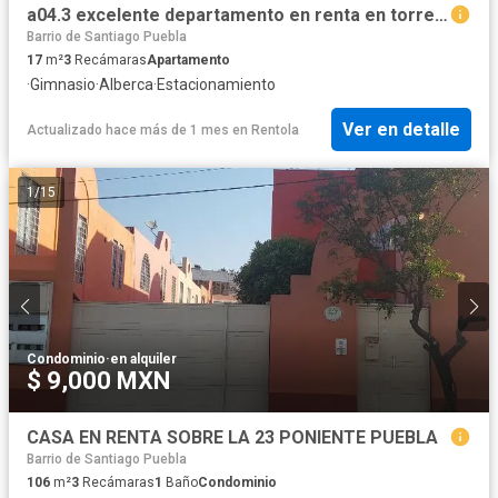
a04.3 excelente departamento en renta en torres de las animas
Barrio de Santiago Puebla
17
m²
3
Recámaras
Apartamento
·
Gimnasio
·
Alberca
·
Estacionamiento
Ver en detalle
Actualizado hace más de 1 mes
en
Rentola
1
/
15
Condominio
·
en alquiler
$ 9,000 MXN
CASA EN RENTA SOBRE LA 23 PONIENTE PUEBLA
Barrio de Santiago Puebla
106
m²
3
Recámaras
1
Baño
Condominio