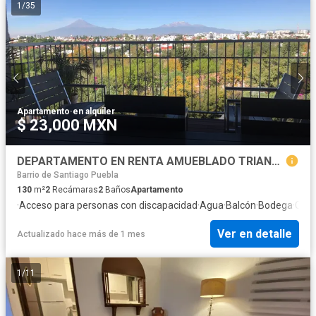
1
/
35
Apartamento
·
en alquiler
$ 23,000 MXN
DEPARTAMENTO EN RENTA AMUEBLADO TRIANGULO LAS ANIMAS PUEBLA
Barrio de Santiago Puebla
130
m²
2
Recámaras
2
Baños
Apartamento
·
Acceso para personas con discapacidad
·
Agua
·
Balcón
·
Bodega
·
Case
Ver en detalle
Actualizado hace más de 1 mes
1
/
11