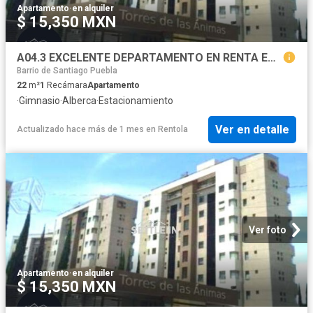
Apartamento
·
en alquiler
$ 15,350 MXN
A04.3 EXCELENTE DEPARTAMENTO EN RENTA EN TORRES DE LAS ANIMAS
Barrio de Santiago Puebla
22
m²
1
Recámara
Apartamento
·
Gimnasio
·
Alberca
·
Estacionamiento
Ver en detalle
Actualizado hace más de 1 mes
en
Rentola
Ver foto
Apartamento
·
en alquiler
$ 15,350 MXN