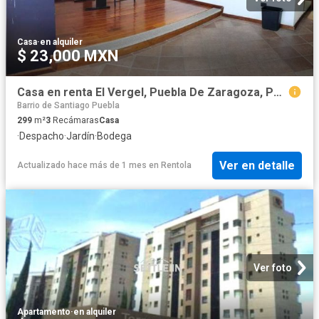
Casa
·
en alquiler
$ 23,000 MXN
Casa en renta El Vergel, Puebla De Zaragoza, Puebla, México
Barrio de Santiago Puebla
299
m²
3
Recámaras
Casa
·
Despacho
·
Jardín
·
Bodega
Ver en detalle
Actualizado hace más de 1 mes
en
Rentola
Ver foto
Apartamento
·
en alquiler