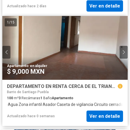
Ver en detalle
Actualizado hace 2 días
1
/
15
Apartamento
·
en alquiler
$ 9,000 MXN
DEPARTAMENTO EN RENTA CERCA DE EL TRIANGULO Y LAS ANIMAS CON VIGILANCIA 24 HRS
Barrio de Santiago Puebla
100
m²
3
Recámaras
1
Baño
Apartamento
·
Agua
·
Zona infantil
·
Asador
·
Caseta de vigilancia
·
Circuito cerrado de 
Ver en detalle
Actualizado hace 0 semanas