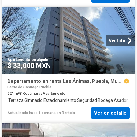
Ver foto
Apartamento
·
en alquiler
$ 33,000 MXN
Departamento en renta Las Ánimas, Puebla, Municipio De Puebla
Barrio de Santiago Puebla
221
m²
3
Recámaras
Apartamento
·
Terraza
·
Gimnasio
·
Estacionamiento
·
Seguridad
·
Bodega
·
Asador
Ver en detalle
Actualizado hace 1 semana
en
Rentola