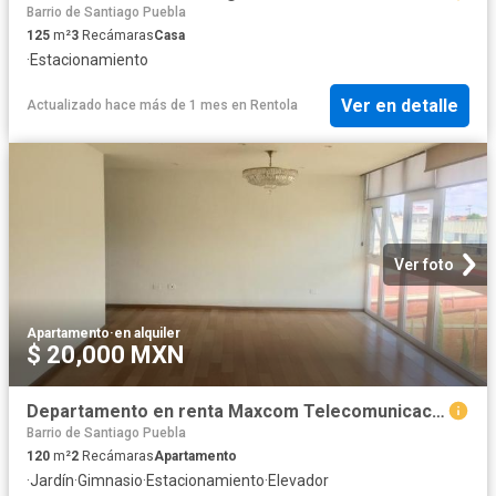
Barrio de Santiago Puebla
125
m²
3
Recámaras
Casa
·
Estacionamiento
Ver en detalle
Actualizado hace más de 1 mes
en
Rentola
Ver foto
Apartamento
·
en alquiler
$ 20,000 MXN
Departamento en renta Maxcom Telecomunicaciones, Diagonal 19 Poniente, Fraccionamiento Las Ánimas, Puebla, 72400, Mex
Barrio de Santiago Puebla
120
m²
2
Recámaras
Apartamento
·
Jardín
·
Gimnasio
·
Estacionamiento
·
Elevador