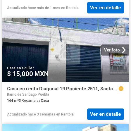
Ver en detalle
Actualizado hace más de 1 mes
en
Rentola
Ver foto
Casa
·
en alquiler
$ 15,000 MXN
Casa en renta Diagonal 19 Poniente 2511, Santa Cruz Los Ángeles, Puebla De Zaragoza, Puebla, México
Barrio de Santiago Puebla
164
m²
3
Recámaras
Casa
Ver en detalle
Actualizado hace 3 semanas
en
Rentola