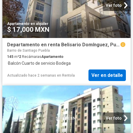
Ver foto
Apartamento
·
en alquiler
$ 17,000 MXN
Departamento en renta Belisario Domínguez, Puebla, Municipio De Puebla
Barrio de Santiago Puebla
145
m²
2
Recámaras
Apartamento
·
Balcón
·
Cuarto de servicio
·
Bodega
Ver en detalle
Actualizado hace 2 semanas
en
Rentola
Ver foto