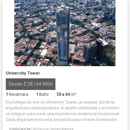
University Tower
Desde $ 28,144 MXN
1
Recámara
1
Baño
30 a 64
m²
·
·
El privilegio de vivir en University Tower, un espacio donde la
arquitectura contemporánea, el diseño sofisticado y el confort
se integran para crear una experiencia residencial excepcional.
Cada departamento está concebido para ofrecer iluminación
natural y acabados de alta calidad, logrando un equilibrio
Published by
Del Parque Desarrolladora