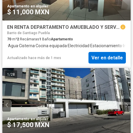
Apartamento
·
en alquiler
$ 11,000 MXN
EN RENTA DEPARTAMENTO AMUEBLADO Y SERVICIOS INCLUIDOS MUY CERCA DE UPAEP, LA NORIA A 8 MINUTOS DE ANGELOPOLIS PUEBLA
Barrio de Santiago Puebla
70
m²
2
Recámaras
1
Baño
Apartamento
·
Agua
·
Cisterna
·
Cocina equipada
·
Electricidad
·
Estacionamiento
·
Inter
Ver en detalle
Actualizado hace más de 1 mes
1
/
28
Apartamento
·
en alquiler
$ 17,500 MXN