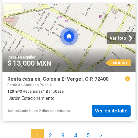
Ver foto
Casa
·
en alquiler
$ 13,000 MXN
NUEVO
Renta casa en, Colonia El Vergel, C.P. 72400
Barrio de Santiago Puebla
120
m²
3
Recámaras
1
Baño
Casa
·
Jardín
·
Estacionamiento
Ver en detalle
Actualizado hace 2 días
en
rentumo
1
2
3
4
5
>