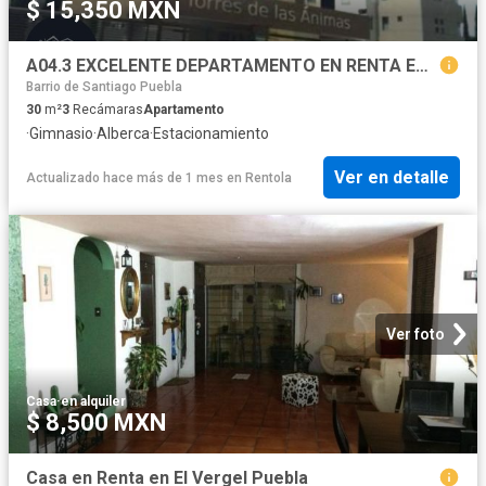
$ 15,350 MXN
A04.3 EXCELENTE DEPARTAMENTO EN RENTA EN TORRES DE LAS ANIMAS
Barrio de Santiago Puebla
30
m²
3
Recámaras
Apartamento
·
Gimnasio
·
Alberca
·
Estacionamiento
Ver en detalle
Actualizado hace más de 1 mes
en
Rentola
Ver foto
Casa
·
en alquiler
$ 8,500 MXN
Casa en Renta en El Vergel Puebla