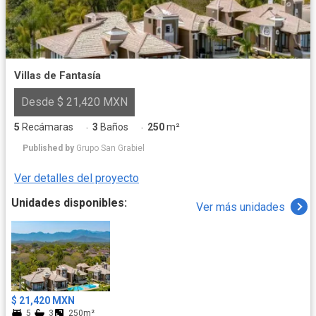
Villas de Fantasía
Desde $ 21,420 MXN
5
Recámaras
3
Baños
250
m²
·
·
Published by
Grupo San Grabiel
Ver detalles del proyecto
Unidades disponibles:
Ver más unidades
$ 21,420 MXN
5
3
250m²