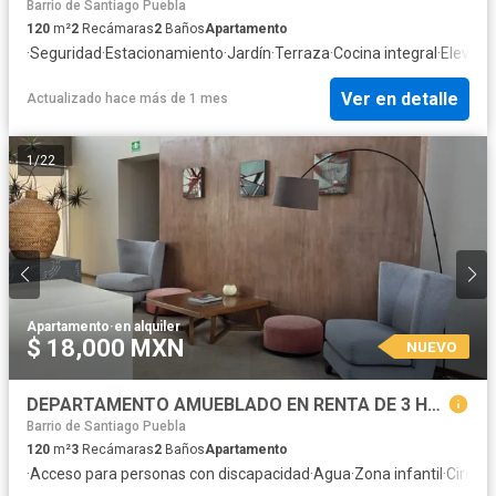
Barrio de Santiago Puebla
120
m²
2
Recámaras
2
Baños
Apartamento
·
Seguridad
·
Estacionamiento
·
Jardín
·
Terraza
·
Cocina integral
·
Elevado
Ver en detalle
Actualizado hace más de 1 mes
1
/
22
Apartamento
·
en alquiler
$ 18,000 MXN
NUEVO
DEPARTAMENTO AMUEBLADO EN RENTA DE 3 HABITACIONES EN LA NORIA A MIN DE PLAZA SOLESTA, ANGELOPOLIS, IBERO, TEC DE MONTERREY
Barrio de Santiago Puebla
120
m²
3
Recámaras
2
Baños
Apartamento
·
Acceso para personas con discapacidad
·
Agua
·
Zona infantil
·
Circuit