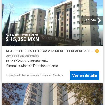
Ver foto
Apartamento
·
en alquiler
$ 15,350 MXN
A04.3 EXCELENTE DEPARTAMENTO EN RENTA EN TORRES DE LAS ANIMAS
Barrio de Santiago Puebla
38
m²
3
Recámaras
Apartamento
·
Gimnasio
·
Alberca
·
Estacionamiento
Ver en detalle
Actualizado hace más de 1 mes
en
Rentola