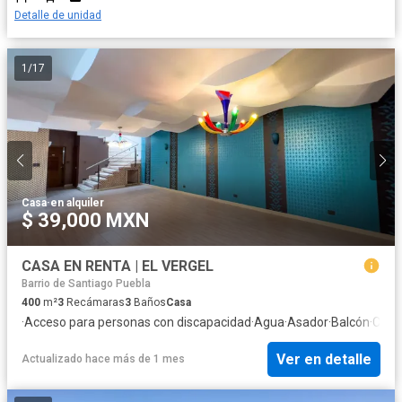
Detalle de unidad
1
/
17
Casa
·
en alquiler
$ 39,000 MXN
CASA EN RENTA | EL VERGEL
Barrio de Santiago Puebla
400
m²
3
Recámaras
3
Baños
Casa
·
Acceso para personas con discapacidad
·
Agua
·
Asador
·
Balcón
·
Cale
Ver en detalle
Actualizado hace más de 1 mes