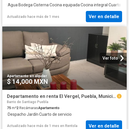
·
Agua
·
Bodega
·
Cisterna
·
Cocina equipada
·
Cocina integral
·
Cuarto de 
Ver en detalle
Actualizado hace más de 1 mes
Ver foto
Apartamento
·
en alquiler
$ 14,000 MXN
Departamento en renta El Vergel, Puebla, Municipio De Puebla
Barrio de Santiago Puebla
75
m²
2
Recámaras
Apartamento
·
Despacho
·
Jardín
·
Cuarto de servicio
Ver en detalle
Actualizado hace más de 1 mes
en
Rentola