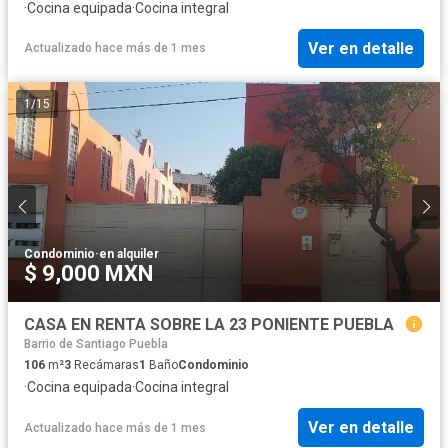
·
Cocina equipada
·
Cocina integral
Ver en detalle
Actualizado hace más de 1 mes
1
/
15
Condominio
·
en alquiler
$ 9,000 MXN
CASA EN RENTA SOBRE LA 23 PONIENTE PUEBLA
Barrio de Santiago Puebla
106
m²
3
Recámaras
1
Baño
Condominio
·
Cocina equipada
·
Cocina integral
Ver en detalle
Actualizado hace más de 1 mes