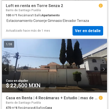
Loft en renta en Torre Senza 2
Barrio de Santiago Puebla
100
m²
1
Recámara
1
Baño
Apartamento
·
Estacionamiento
·
Conserje
·
Gimnasio
·
Elevador
·
Terraza
Ver en detalle
Actualizado hace más de 1 mes
1
/
38
Casa
·
en alquiler
$ 22,500 MXN
Casa en Renta | 4 Recámaras + Estudio | mas de 100 m2 de patio | $22,500
Barrio de Santiago Puebla
470
m²
4
Recámaras
4
Baños
Casa