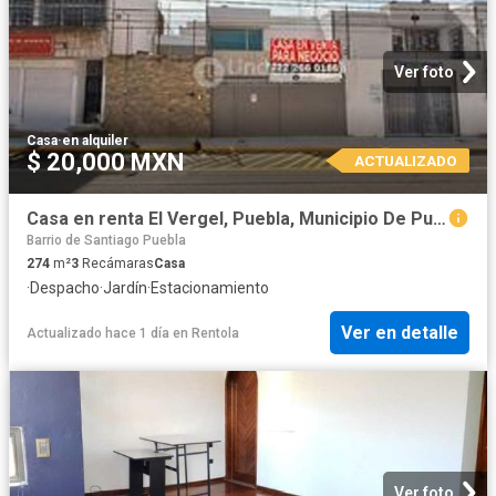
Ver foto
Casa
·
en alquiler
$ 20,000 MXN
ACTUALIZADO
Casa en renta El Vergel, Puebla, Municipio De Puebla
Barrio de Santiago Puebla
274
m²
3
Recámaras
Casa
·
Despacho
·
Jardín
·
Estacionamiento
Ver en detalle
Actualizado hace 1 día
en
Rentola
Ver foto