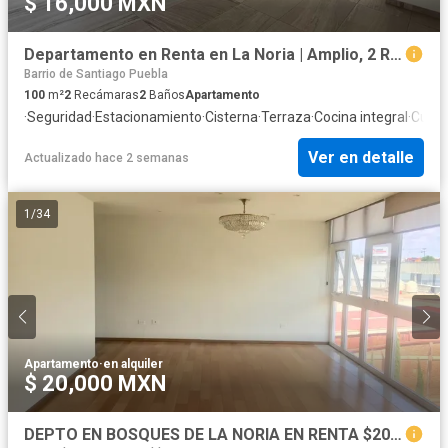
$ 16,000 MXN
Departamento en Renta en La Noria | Amplio, 2 Recámaras, Balcones.
Barrio de Santiago Puebla
100
m²
2
Recámaras
2
Baños
Apartamento
·
Seguridad
·
Estacionamiento
·
Cisterna
·
Terraza
·
Cocina integral
·
Cuart
Ver en detalle
Actualizado hace 2 semanas
1
/
34
Apartamento
·
en alquiler
$ 20,000 MXN
DEPTO EN BOSQUES DE LA NORIA EN RENTA $20,000.00 con mantenimiento incluido