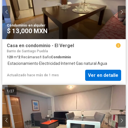
Condominio
·
en alquiler
$ 13,000 MXN
Casa en condominio - El Vergel
Barrio de Santiago Puebla
120
m²
2
Recámaras
1
Baño
Condominio
·
Estacionamiento
·
Electricidad
·
Internet
·
Gas natural
·
Agua
Ver en detalle
Actualizado hace más de 1 mes
1
/
27