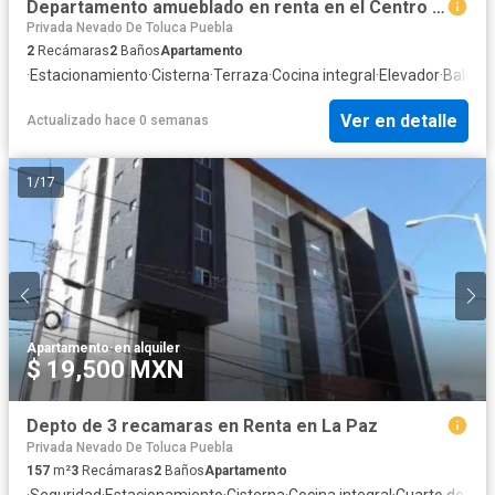
Departamento amueblado en renta en el Centro Histórico de Puebla
Privada Nevado De Toluca Puebla
2
Recámaras
2
Baños
Apartamento
·
Estacionamiento
·
Cisterna
·
Terraza
·
Cocina integral
·
Elevador
·
Balcón
·
Ver en detalle
Actualizado hace 0 semanas
1
/
17
Apartamento
·
en alquiler
$ 19,500 MXN
Depto de 3 recamaras en Renta en La Paz
Privada Nevado De Toluca Puebla
157
m²
3
Recámaras
2
Baños
Apartamento
·
Seguridad
·
Estacionamiento
·
Cisterna
·
Cocina integral
·
Cuarto de serv