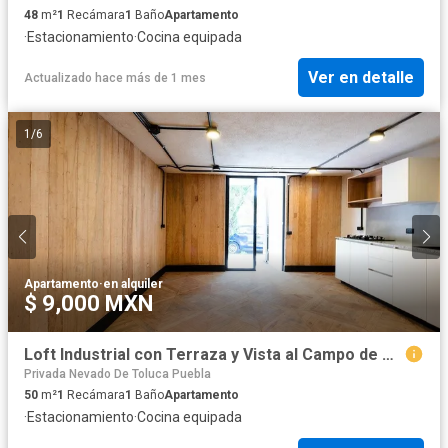
48
m²
1
Recámara
1
Baño
Apartamento
·
Estacionamiento
·
Cocina equipada
Ver en detalle
Actualizado hace más de 1 mes
1
/
6
Apartamento
·
en alquiler
$ 9,000 MXN
Loft Industrial con Terraza y Vista al Campo de Golf Campestre 3
Privada Nevado De Toluca Puebla
50
m²
1
Recámara
1
Baño
Apartamento
·
Estacionamiento
·
Cocina equipada