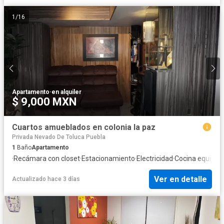
1
/
16
Apartamento
·
en alquiler
$ 9,000 MXN
Cuartos amueblados en colonia la paz
Privada Nevado De Toluca Puebla
1
Baño
Apartamento
·
Recámara con closet
·
Estacionamiento
·
Electricidad
·
Cocina equipad
Ver en detalle
Actualizado hace 3 días