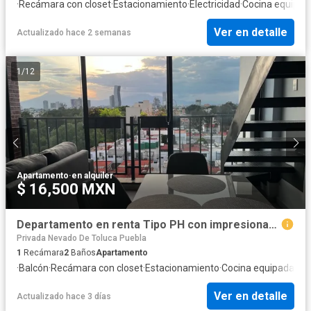
·
Recámara con closet
·
Estacionamiento
·
Electricidad
·
Cocina equipad
Ver en detalle
Actualizado hace 2 semanas
1
/
12
Apartamento
·
en alquiler
$ 16,500 MXN
Departamento en renta Tipo PH con impresionantes Vistas
Privada Nevado De Toluca Puebla
1
Recámara
2
Baños
Apartamento
·
Balcón
·
Recámara con closet
·
Estacionamiento
·
Cocina equipada
·
Coc
Ver en detalle
Actualizado hace 3 días