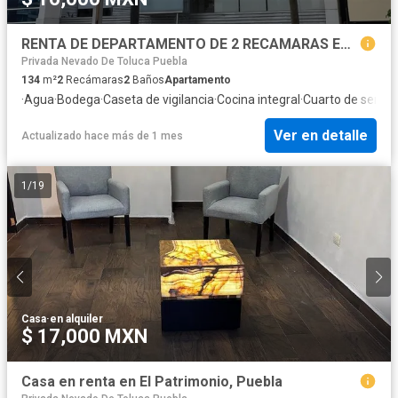
RENTA DE DEPARTAMENTO DE 2 RECAMARAS EN LA PAZ
Privada Nevado De Toluca Puebla
134
m²
2
Recámaras
2
Baños
Apartamento
·
Agua
·
Bodega
·
Caseta de vigilancia
·
Cocina integral
·
Cuarto de servici
Ver en detalle
Actualizado hace más de 1 mes
1
/
19
Casa
·
en alquiler
$ 17,000 MXN
Casa en renta en El Patrimonio, Puebla