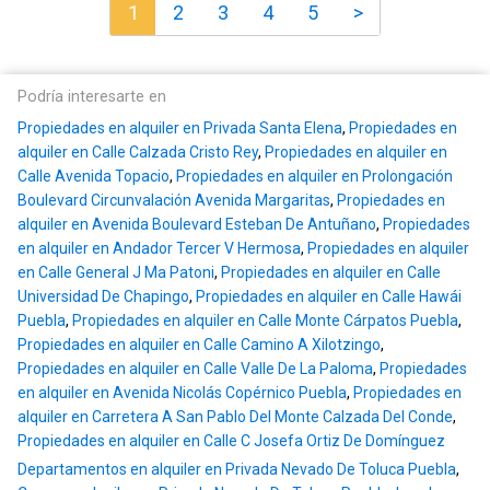
1
2
3
4
5
>
Podría interesarte en
Propiedades en alquiler en Privada Santa Elena
,
Propiedades en
alquiler en Calle Calzada Cristo Rey
,
Propiedades en alquiler en
Calle Avenida Topacio
,
Propiedades en alquiler en Prolongación
Boulevard Circunvalación Avenida Margaritas
,
Propiedades en
alquiler en Avenida Boulevard Esteban De Antuñano
,
Propiedades
en alquiler en Andador Tercer V Hermosa
,
Propiedades en alquiler
en Calle General J Ma Patoni
,
Propiedades en alquiler en Calle
Universidad De Chapingo
,
Propiedades en alquiler en Calle Hawái
Puebla
,
Propiedades en alquiler en Calle Monte Cárpatos Puebla
,
Propiedades en alquiler en Calle Camino A Xilotzingo
,
Propiedades en alquiler en Calle Valle De La Paloma
,
Propiedades
en alquiler en Avenida Nicolás Copérnico Puebla
,
Propiedades en
alquiler en Carretera A San Pablo Del Monte Calzada Del Conde
,
Propiedades en alquiler en Calle C Josefa Ortiz De Domínguez
Departamentos en alquiler en Privada Nevado De Toluca Puebla
,