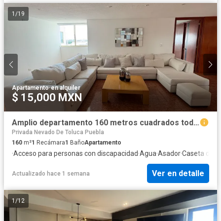
1
/
19
Apartamento
·
en alquiler
$ 15,000 MXN
Amplio departamento 160 metros cuadrados todos los servicios.
Privada Nevado De Toluca Puebla
160
m²
1
Recámara
1
Baño
Apartamento
·
Acceso para personas con discapacidad
·
Agua
·
Asador
·
Caseta de vi
Ver en detalle
Actualizado hace 1 semana
1
/
12