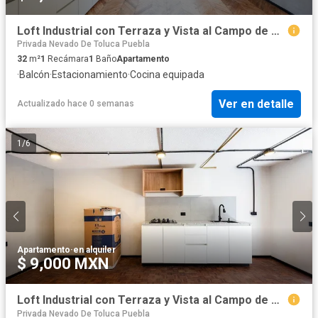
Loft Industrial con Terraza y Vista al Campo de Golf Campestre 7
Privada Nevado De Toluca Puebla
32
m²
1
Recámara
1
Baño
Apartamento
·
Balcón
·
Estacionamiento
·
Cocina equipada
Ver en detalle
Actualizado hace 0 semanas
1
/
6
Apartamento
·
en alquiler
$ 9,000 MXN
Loft Industrial con Terraza y Vista al Campo de Golf Campestre 2
Privada Nevado De Toluca Puebla