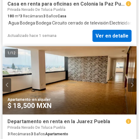
Casa en renta para oficinas en Colonia la Paz Puebla
Privada Nevado De Toluca Puebla
180
m²
3
Recámaras
3
Baños
Casa
·
Agua
·
Bodega
·
Bodega
·
Circuito cerrado de televisión
·
Electricidad
·
Es
Ver en detalle
Actualizado hace 1 semana
1
/
12
Apartamento
·
en alquiler
$ 18,500 MXN
Departamento en renta en la Juarez Puebla
Privada Nevado De Toluca Puebla
3
Recámaras
3
Baños
Apartamento