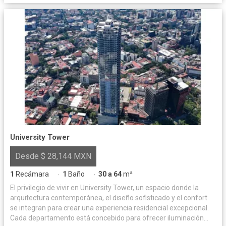
University Tower
Desde $ 28,144 MXN
1
Recámara
1
Baño
30 a 64
m²
·
·
El privilegio de vivir en University Tower, un espacio donde la
arquitectura contemporánea, el diseño sofisticado y el confort
se integran para crear una experiencia residencial excepcional.
Cada departamento está concebido para ofrecer iluminación