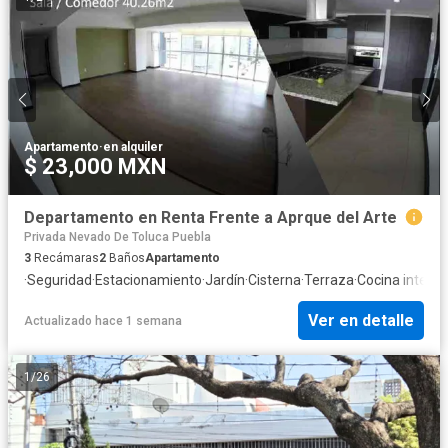
Apartamento
·
en alquiler
$ 23,000 MXN
Departamento en Renta Frente a Aprque del Arte
Privada Nevado De Toluca Puebla
3
Recámaras
2
Baños
Apartamento
·
Seguridad
·
Estacionamiento
·
Jardín
·
Cisterna
·
Terraza
·
Cocina integra
Ver en detalle
Actualizado hace 1 semana
1
/
26