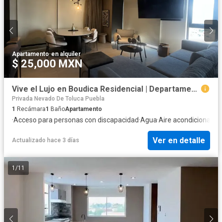
Apartamento
·
en alquiler
$ 25,000 MXN
Vive el Lujo en Boudica Residencial | Departamento en Renta
Privada Nevado De Toluca Puebla
1
Recámara
1
Baño
Apartamento
·
Acceso para personas con discapacidad
·
Agua
·
Aire acondicionado
·
Ver en detalle
Actualizado hace 3 días
1
/
11