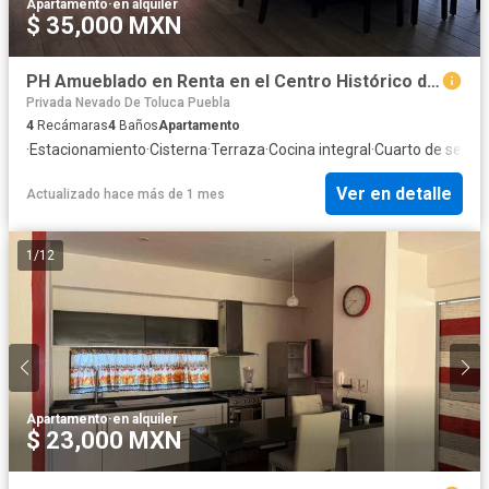
Apartamento
·
en alquiler
$ 35,000 MXN
PH Amueblado en Renta en el Centro Histórico de Puebla
Privada Nevado De Toluca Puebla
4
Recámaras
4
Baños
Apartamento
·
Estacionamiento
·
Cisterna
·
Terraza
·
Cocina integral
·
Cuarto de servic
Ver en detalle
Actualizado hace más de 1 mes
1
/
12
Apartamento
·
en alquiler
$ 23,000 MXN