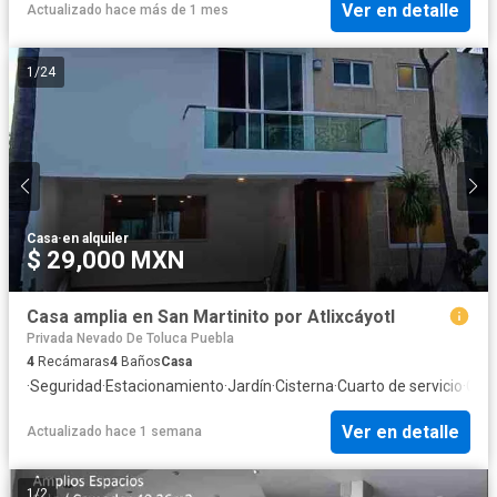
Ver en detalle
Actualizado hace más de 1 mes
1
/
24
Casa
·
en alquiler
$ 29,000 MXN
Casa amplia en San Martinito por Atlixcáyotl
Privada Nevado De Toluca Puebla
4
Recámaras
4
Baños
Casa
·
Seguridad
·
Estacionamiento
·
Jardín
·
Cisterna
·
Cuarto de servicio
·
Coci
Ver en detalle
Actualizado hace 1 semana
1
/
2