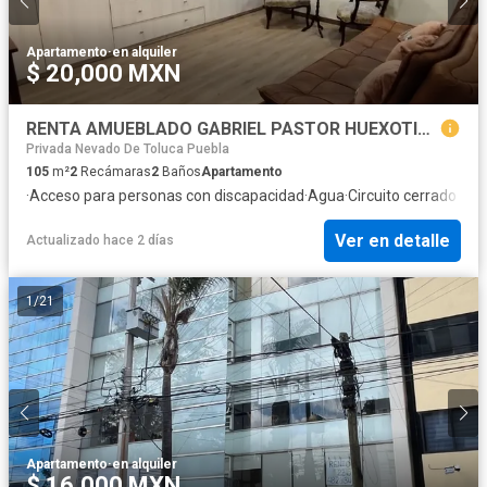
Apartamento
·
en alquiler
$ 20,000 MXN
RENTA AMUEBLADO GABRIEL PASTOR HUEXOTITLA CHULAVISTA PUEBLA
Privada Nevado De Toluca Puebla
105
m²
2
Recámaras
2
Baños
Apartamento
·
Acceso para personas con discapacidad
·
Agua
·
Circuito cerrado de t
Ver en detalle
Actualizado hace 2 días
1
/
21
Apartamento
·
en alquiler
$ 16,000 MXN