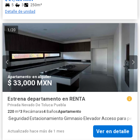
5
3
250m²
Detalle de unidad
1
/
20
Apartamento
·
en alquiler
$ 33,000 MXN
Estrena departamento en RENTA
Privada Nevado De Toluca Puebla
220
m²
3
Recámaras
4
Baños
Apartamento
·
Seguridad
·
Estacionamiento
·
Gimnasio
·
Elevador
·
Acceso para perso
Ver en detalle
Actualizado hace más de 1 mes