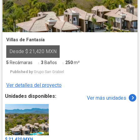
Villas de Fantasía
Desde $ 21,420 MXN
5
Recámaras
3
Baños
250
m²
·
·
Published by
Grupo San Grabiel
Ver detalles del proyecto
Unidades disponibles:
Ver más unidades
$ 21,420 MXN