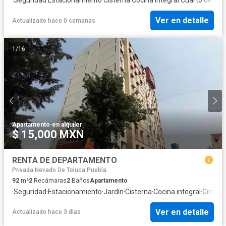
Ver en detalle
Actualizado hace 0 semanas
1
/
16
Apartamento
·
en alquiler
$ 15,000 MXN
RENTA DE DEPARTAMENTO
Privada Nevado De Toluca Puebla
92
m²
2
Recámaras
2
Baños
Apartamento
·
Seguridad
·
Estacionamiento
·
Jardín
·
Cisterna
·
Cocina integral
·
Gimnas
Ver en detalle
Actualizado hace 3 días