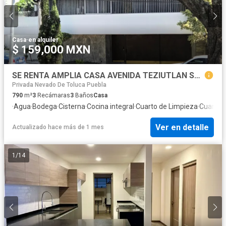
Casa
·
en alquiler
$ 159,000 MXN
SE RENTA AMPLIA CASA AVENIDA TEZIUTLAN SUR, COL. LA PAZ, PUEBLA
Privada Nevado De Toluca Puebla
790
m²
3
Recámaras
3
Baños
Casa
·
Agua
·
Bodega
·
Cisterna
·
Cocina integral
·
Cuarto de Limpieza
·
Cuarto d
Ver en detalle
Actualizado hace más de 1 mes
1
/
14