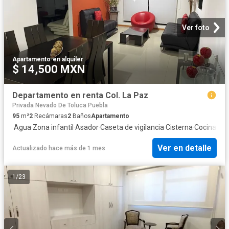
Ver foto
Apartamento
·
en alquiler
$ 14,500 MXN
Departamento en renta Col. La Paz
Privada Nevado De Toluca Puebla
95
m²
2
Recámaras
2
Baños
Apartamento
·
Agua
·
Zona infantil
·
Asador
·
Caseta de vigilancia
·
Cisterna
·
Cocina eq
Ver en detalle
Actualizado hace más de 1 mes
1
/
23