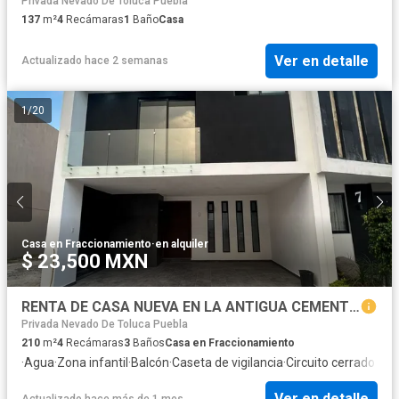
Privada Nevado De Toluca Puebla
137
m²
4
Recámaras
1
Baño
Casa
Ver en detalle
Actualizado hace 2 semanas
1
/
20
Casa en Fraccionamiento
·
en alquiler
$ 23,500 MXN
RENTA DE CASA NUEVA EN LA ANTIGUA CEMENTERA, PUEBLA, CUATRO RECAMARAS, SALA DE TV Y ROOF GARDEN
Privada Nevado De Toluca Puebla
210
m²
4
Recámaras
3
Baños
Casa en Fraccionamiento
·
Agua
·
Zona infantil
·
Balcón
·
Caseta de vigilancia
·
Circuito cerrado de 
Ver en detalle
Actualizado hace más de 1 mes