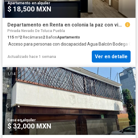
Apartamento
·
en alquiler
$ 18,500 MXN
Departamento en Renta en colonia la paz con vista a la ciudad
Privada Nevado De Toluca Puebla
115
m²
2
Recámaras
2
Baños
Apartamento
·
Acceso para personas con discapacidad
·
Agua
·
Balcón
·
Bodega
·
Case
Ver en detalle
Actualizado hace 1 semana
1
/
14
Casa
·
en alquiler
$ 32,000 MXN