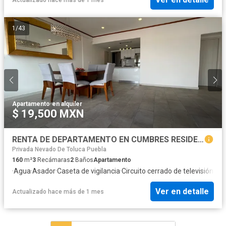
1
/
43
Apartamento
·
en alquiler
$ 19,500 MXN
RENTA DE DEPARTAMENTO EN CUMBRES RESIDENCIAL, PUEBLA, TRES RECMARAS, TRES PISOS
Privada Nevado De Toluca Puebla
160
m²
3
Recámaras
2
Baños
Apartamento
·
Agua
·
Asador
·
Caseta de vigilancia
·
Circuito cerrado de televisión
·
Cis
Ver en detalle
Actualizado hace más de 1 mes