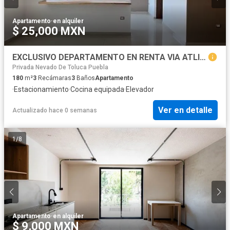
Apartamento
·
en alquiler
$ 25,000 MXN
EXCLUSIVO DEPARTAMENTO EN RENTA VIA ATLIXCAYOTL TORRE W
Privada Nevado De Toluca Puebla
180
m²
3
Recámaras
3
Baños
Apartamento
·
Estacionamiento
·
Cocina equipada
·
Elevador
Ver en detalle
Actualizado hace 0 semanas
1
/
8
Apartamento
·
en alquiler
$ 9,000 MXN