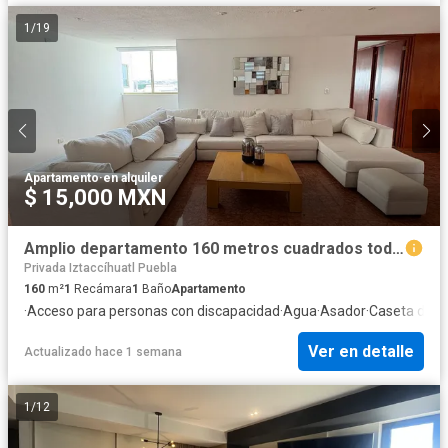
1
/
19
Apartamento
·
en alquiler
$ 15,000 MXN
Amplio departamento 160 metros cuadrados todos los servicios.
Privada Iztaccíhuatl Puebla
160
m²
1
Recámara
1
Baño
Apartamento
·
Acceso para personas con discapacidad
·
Agua
·
Asador
·
Caseta de vi
Ver en detalle
Actualizado hace 1 semana
1
/
12