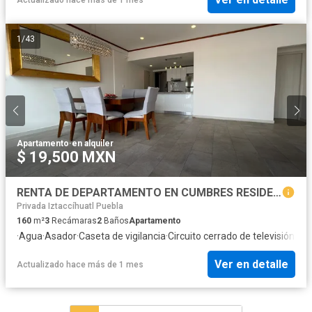
1
/
43
Apartamento
·
en alquiler
$ 19,500 MXN
RENTA DE DEPARTAMENTO EN CUMBRES RESIDENCIAL, PUEBLA, TRES RECMARAS, TRES PISOS
Privada Iztaccíhuatl Puebla
160
m²
3
Recámaras
2
Baños
Apartamento
·
Agua
·
Asador
·
Caseta de vigilancia
·
Circuito cerrado de televisión
·
Cis
Ver en detalle
Actualizado hace más de 1 mes