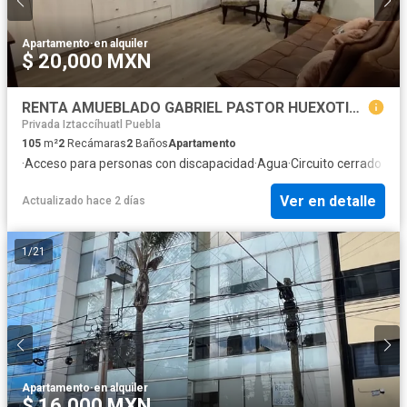
Apartamento
·
en alquiler
$ 20,000 MXN
RENTA AMUEBLADO GABRIEL PASTOR HUEXOTITLA CHULAVISTA PUEBLA
Privada Iztaccíhuatl Puebla
105
m²
2
Recámaras
2
Baños
Apartamento
·
Acceso para personas con discapacidad
·
Agua
·
Circuito cerrado de t
Ver en detalle
Actualizado hace 2 días
1
/
21
Apartamento
·
en alquiler
$ 16,000 MXN