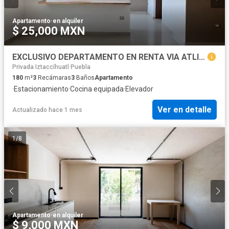
Apartamento
·
en alquiler
$ 25,000 MXN
EXCLUSIVO DEPARTAMENTO EN RENTA VIA ATLIXCAYOTL TORRE W
Privada Iztaccíhuatl Puebla
180
m²
3
Recámaras
3
Baños
Apartamento
·
Estacionamiento
·
Cocina equipada
·
Elevador
Ver en detalle
Actualizado hace 1 mes
1
/
8
Apartamento
·
en alquiler
$ 9,000 MXN