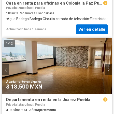
Casa en renta para oficinas en Colonia la Paz Puebla
Privada Iztaccíhuatl Puebla
180
m²
3
Recámaras
3
Baños
Casa
·
Agua
·
Bodega
·
Bodega
·
Circuito cerrado de televisión
·
Electricidad
·
Es
Ver en detalle
Actualizado hace 1 semana
1
/
12
Apartamento
·
en alquiler
$ 18,500 MXN
Departamento en renta en la Juarez Puebla
Privada Iztaccíhuatl Puebla
3
Recámaras
3
Baños
Apartamento