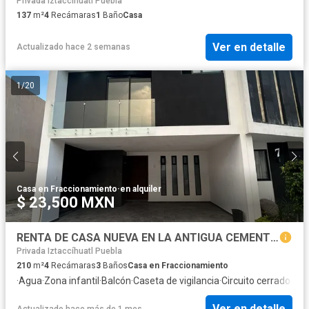
Privada Iztaccíhuatl Puebla
137
m²
4
Recámaras
1
Baño
Casa
Ver en detalle
Actualizado hace 2 semanas
1
/
20
Casa en Fraccionamiento
·
en alquiler
$ 23,500 MXN
RENTA DE CASA NUEVA EN LA ANTIGUA CEMENTERA, PUEBLA, CUATRO RECAMARAS, SALA DE TV Y ROOF GARDEN
Privada Iztaccíhuatl Puebla
210
m²
4
Recámaras
3
Baños
Casa en Fraccionamiento
·
Agua
·
Zona infantil
·
Balcón
·
Caseta de vigilancia
·
Circuito cerrado de 
Ver en detalle
Actualizado hace más de 1 mes