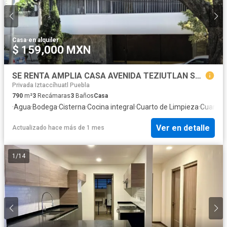
Casa
·
en alquiler
$ 159,000 MXN
SE RENTA AMPLIA CASA AVENIDA TEZIUTLAN SUR, COL. LA PAZ, PUEBLA
Privada Iztaccíhuatl Puebla
790
m²
3
Recámaras
3
Baños
Casa
·
Agua
·
Bodega
·
Cisterna
·
Cocina integral
·
Cuarto de Limpieza
·
Cuarto d
Ver en detalle
Actualizado hace más de 1 mes
1
/
14