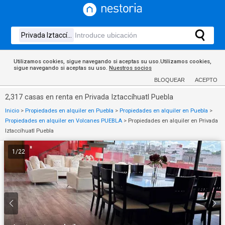
Utilizamos cookies, sigue navegando si aceptas su uso.Utilizamos cookies,
sigue navegando si aceptas su uso.
Nuestros socios
BLOQUEAR
ACEPTO
2,317 casas en renta en Privada Iztaccíhuatl Puebla
Inicio
>
Propiedades en alquiler en Puebla
>
Propiedades en alquiler en Puebla
>
Propiedades en alquiler en Volcanes PUEBLA
>
Propiedades en alquiler en Privada
Iztaccíhuatl Puebla
1
/
22