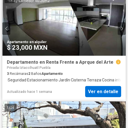
Apartamento
·
en alquiler
$ 23,000 MXN
Departamento en Renta Frente a Aprque del Arte
Privada Iztaccíhuatl Puebla
3
Recámaras
2
Baños
Apartamento
·
Seguridad
·
Estacionamiento
·
Jardín
·
Cisterna
·
Terraza
·
Cocina integra
Ver en detalle
Actualizado hace 1 semana
1
/
26