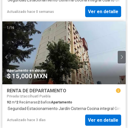
Ver en detalle
Actualizado hace 0 semanas
1
/
16
Apartamento
·
en alquiler
$ 15,000 MXN
RENTA DE DEPARTAMENTO
Privada Iztaccíhuatl Puebla
92
m²
2
Recámaras
2
Baños
Apartamento
·
Seguridad
·
Estacionamiento
·
Jardín
·
Cisterna
·
Cocina integral
·
Gimnas
Ver en detalle
Actualizado hace 3 días