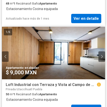
48
m²
1
Recámara
1
Baño
Apartamento
·
Estacionamiento
·
Cocina equipada
Ver en detalle
Actualizado hace más de 1 mes
1
/
6
Apartamento
·
en alquiler
$ 9,000 MXN
Loft Industrial con Terraza y Vista al Campo de Golf Campestre 3
Privada Iztaccíhuatl Puebla
50
m²
1
Recámara
1
Baño
Apartamento
·
Estacionamiento
·
Cocina equipada