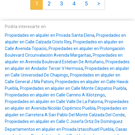
1
2
3
4
5
>
Podría interesarte en
Propiedades en alquiler en Privada Santa Elena
,
Propiedades en
alquiler en Calle Calzada Cristo Rey
,
Propiedades en alquiler en
Calle Avenida Topacio
,
Propiedades en alquiler en Prolongación
Boulevard Circunvalación Avenida Margaritas
,
Propiedades en
alquiler en Avenida Boulevard Esteban De Antuñano
,
Propiedades
en alquiler en Andador Tercer V Hermosa
,
Propiedades en alquiler
en Calle Universidad De Chapingo
,
Propiedades en alquiler en
Calle General J Ma Patoni
,
Propiedades en alquiler en Calle Hawái
Puebla
,
Propiedades en alquiler en Calle Monte Cárpatos Puebla
,
Propiedades en alquiler en Calle Camino A Xilotzingo
,
Propiedades en alquiler en Calle Valle De La Paloma
,
Propiedades
en alquiler en Avenida Nicolás Copérnico Puebla
,
Propiedades en
alquiler en Carretera A San Pablo Del Monte Calzada Del Conde
,
Propiedades en alquiler en Calle C Josefa Ortiz De Domínguez
Departamentos en alquiler en Privada Iztaccíhuatl Puebla
,
Casas