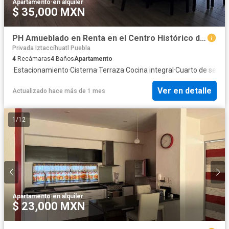
Apartamento
·
en alquiler
$ 35,000 MXN
PH Amueblado en Renta en el Centro Histórico de Puebla
Privada Iztaccíhuatl Puebla
4
Recámaras
4
Baños
Apartamento
·
Estacionamiento
·
Cisterna
·
Terraza
·
Cocina integral
·
Cuarto de servic
Ver en detalle
Actualizado hace más de 1 mes
1
/
12
Apartamento
·
en alquiler
$ 23,000 MXN