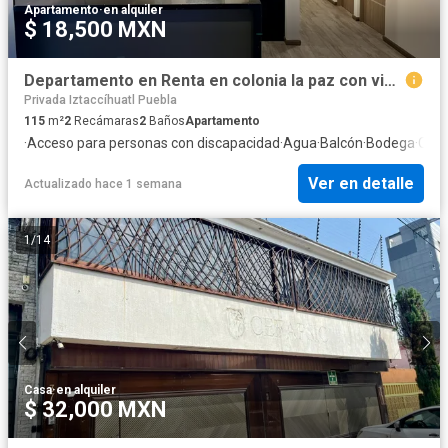
Apartamento
·
en alquiler
$ 18,500 MXN
Departamento en Renta en colonia la paz con vista a la ciudad
Privada Iztaccíhuatl Puebla
115
m²
2
Recámaras
2
Baños
Apartamento
·
Acceso para personas con discapacidad
·
Agua
·
Balcón
·
Bodega
·
Case
Ver en detalle
Actualizado hace 1 semana
1
/
14
Casa
·
en alquiler
$ 32,000 MXN