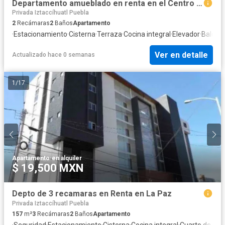
Departamento amueblado en renta en el Centro Histórico de Puebla
Privada Iztaccíhuatl Puebla
2
Recámaras
2
Baños
Apartamento
·
Estacionamiento
·
Cisterna
·
Terraza
·
Cocina integral
·
Elevador
·
Balcón
·
Ver en detalle
Actualizado hace 0 semanas
1
/
17
Apartamento
·
en alquiler
$ 19,500 MXN
Depto de 3 recamaras en Renta en La Paz
Privada Iztaccíhuatl Puebla
157
m²
3
Recámaras
2
Baños
Apartamento
·
Seguridad
·
Estacionamiento
·
Cisterna
·
Cocina integral
·
Cuarto de serv