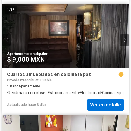
1
/
16
Apartamento
·
en alquiler
$ 9,000 MXN
Cuartos amueblados en colonia la paz
Privada Iztaccíhuatl Puebla
1
Baño
Apartamento
·
Recámara con closet
·
Estacionamiento
·
Electricidad
·
Cocina equipad
Ver en detalle
Actualizado hace 3 días