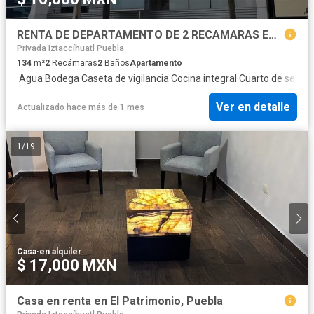
RENTA DE DEPARTAMENTO DE 2 RECAMARAS EN LA PAZ
Privada Iztaccíhuatl Puebla
134
m²
2
Recámaras
2
Baños
Apartamento
·
Agua
·
Bodega
·
Caseta de vigilancia
·
Cocina integral
·
Cuarto de servici
Ver en detalle
Actualizado hace más de 1 mes
1
/
19
Casa
·
en alquiler
$ 17,000 MXN
Casa en renta en El Patrimonio, Puebla