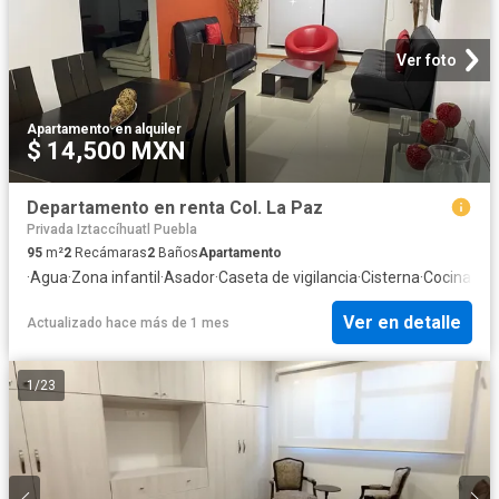
Ver foto
Apartamento
·
en alquiler
$ 14,500 MXN
Departamento en renta Col. La Paz
Privada Iztaccíhuatl Puebla
95
m²
2
Recámaras
2
Baños
Apartamento
·
Agua
·
Zona infantil
·
Asador
·
Caseta de vigilancia
·
Cisterna
·
Cocina eq
Ver en detalle
Actualizado hace más de 1 mes
1
/
23