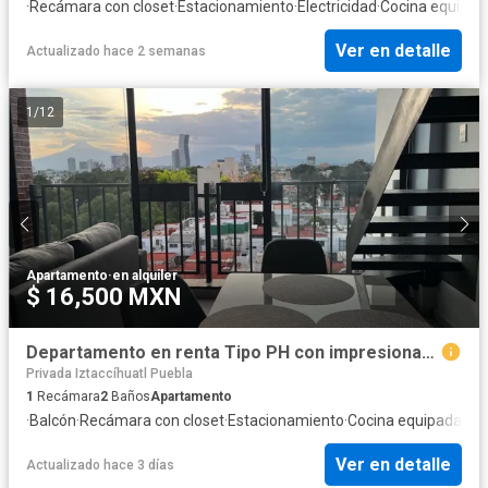
·
Recámara con closet
·
Estacionamiento
·
Electricidad
·
Cocina equipad
Ver en detalle
Actualizado hace 2 semanas
1
/
12
Apartamento
·
en alquiler
$ 16,500 MXN
Departamento en renta Tipo PH con impresionantes Vistas
Privada Iztaccíhuatl Puebla
1
Recámara
2
Baños
Apartamento
·
Balcón
·
Recámara con closet
·
Estacionamiento
·
Cocina equipada
·
Coc
Ver en detalle
Actualizado hace 3 días