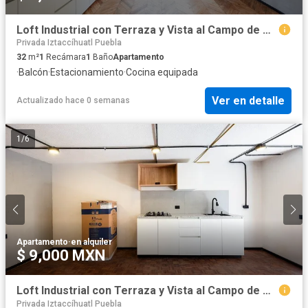
Loft Industrial con Terraza y Vista al Campo de Golf Campestre 7
Privada Iztaccíhuatl Puebla
32
m²
1
Recámara
1
Baño
Apartamento
·
Balcón
·
Estacionamiento
·
Cocina equipada
Ver en detalle
Actualizado hace 0 semanas
1
/
6
Apartamento
·
en alquiler
$ 9,000 MXN
Loft Industrial con Terraza y Vista al Campo de Golf Campestre 2
Privada Iztaccíhuatl Puebla