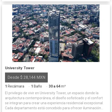
University Tower
Desde $ 28,144 MXN
1
Recámara
1
Baño
30 a 64
m²
·
·
El privilegio de vivir en University Tower, un espacio donde la
arquitectura contemporánea, el diseño sofisticado y el confort
se integran para crear una experiencia residencial excepcional.
Cada departamento está concebido para ofrecer iluminación