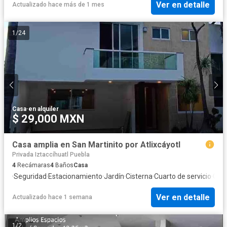
Ver en detalle
Actualizado hace más de 1 mes
1
/
24
Casa
·
en alquiler
$ 29,000 MXN
Casa amplia en San Martinito por Atlixcáyotl
Privada Iztaccíhuatl Puebla
4
Recámaras
4
Baños
Casa
·
Seguridad
·
Estacionamiento
·
Jardín
·
Cisterna
·
Cuarto de servicio
·
Coci
Ver en detalle
Actualizado hace 1 semana
1
/
2