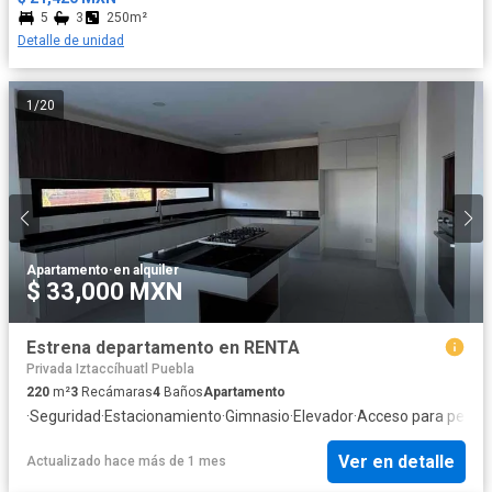
5
3
250m²
Detalle de unidad
1
/
20
Apartamento
·
en alquiler
$ 33,000 MXN
Estrena departamento en RENTA
Privada Iztaccíhuatl Puebla
220
m²
3
Recámaras
4
Baños
Apartamento
·
Seguridad
·
Estacionamiento
·
Gimnasio
·
Elevador
·
Acceso para perso
Ver en detalle
Actualizado hace más de 1 mes