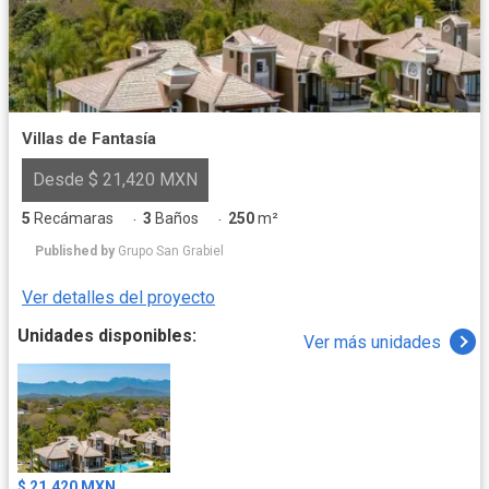
Villas de Fantasía
Desde $ 21,420 MXN
5
Recámaras
3
Baños
250
m²
·
·
Published by
Grupo San Grabiel
Ver detalles del proyecto
Unidades disponibles:
Ver más unidades
$ 21,420 MXN