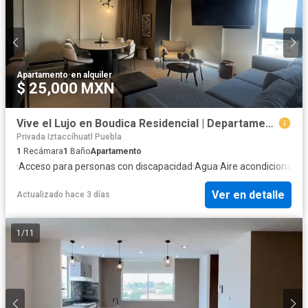
Apartamento
·
en alquiler
$ 25,000 MXN
Vive el Lujo en Boudica Residencial | Departamento en Renta
Privada Iztaccíhuatl Puebla
1
Recámara
1
Baño
Apartamento
·
Acceso para personas con discapacidad
·
Agua
·
Aire acondicionado
·
Ver en detalle
Actualizado hace 3 días
1
/
11