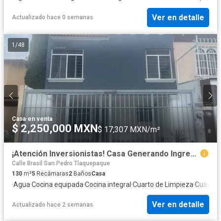
Ver en detalle
Actualizado hace 0 semanas
1
/
48
Casa
·
en venta
$ 2,250,000 MXN
$ 17,307 MXN/m²
¡Atención Inversionistas! Casa Generando Ingresos (Modelo Roomies) en Villa Fontana Residencial, San Pedro Tlaquepaque
Calle Brasil San Pedro Tlaquepaque
130
m²
5
Recámaras
2
Baños
Casa
·
Agua
·
Cocina equipada
·
Cocina integral
·
Cuarto de Limpieza
·
Cuarto d
Ver en detalle
Actualizado hace 2 semanas