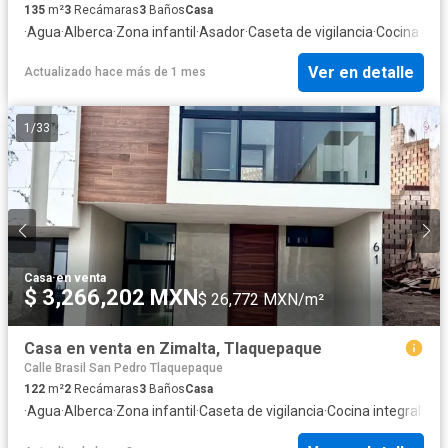
135
m²
3
Recámaras
3
Baños
Casa
·
Agua
·
Alberca
·
Zona infantil
·
Asador
·
Caseta de vigilancia
·
Cocina inte
Ver en detalle
Actualizado hace más de 1 mes
1
/
33
Casa
·
en venta
$ 3,266,202 MXN
$ 26,772 MXN/m²
Casa en venta en Zimalta, Tlaquepaque
Calle Brasil San Pedro Tlaquepaque
122
m²
2
Recámaras
3
Baños
Casa
·
Agua
·
Alberca
·
Zona infantil
·
Caseta de vigilancia
·
Cocina integral
·
Cua