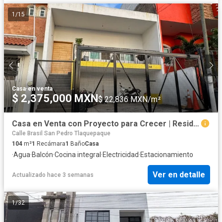
1
/
15
Casa
·
en venta
$ 2,375,000 MXN
$ 22,836 MXN/m²
Casa en Venta con Proyecto para Crecer | Residencial El Tapatío | $2'375,000
Calle Brasil San Pedro Tlaquepaque
104
m²
1
Recámara
1
Baño
Casa
·
Agua
·
Balcón
·
Cocina integral
·
Electricidad
·
Estacionamiento
Ver en detalle
Actualizado hace 3 semanas
1
/
32