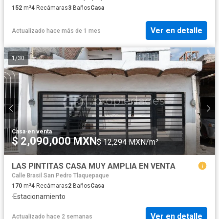
152
m²
4
Recámaras
3
Baños
Casa
Ver en detalle
Actualizado hace más de 1 mes
1
/
30
Casa
·
en venta
$ 2,090,000 MXN
$ 12,294 MXN/m²
LAS PINTITAS CASA MUY AMPLIA EN VENTA
Calle Brasil San Pedro Tlaquepaque
170
m²
4
Recámaras
2
Baños
Casa
·
Estacionamiento
Ver en detalle
Actualizado hace 2 semanas