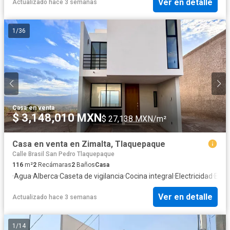
Ver en detalle
Actualizado hace 3 semanas
1
/
36
Casa
·
en venta
$ 3,148,010 MXN
$ 27,138 MXN/m²
Casa en venta en Zimalta, Tlaquepaque
Calle Brasil San Pedro Tlaquepaque
116
m²
2
Recámaras
2
Baños
Casa
·
Agua
·
Alberca
·
Caseta de vigilancia
·
Cocina integral
·
Electricidad
·
Esta
Ver en detalle
Actualizado hace 3 semanas
1
/
14