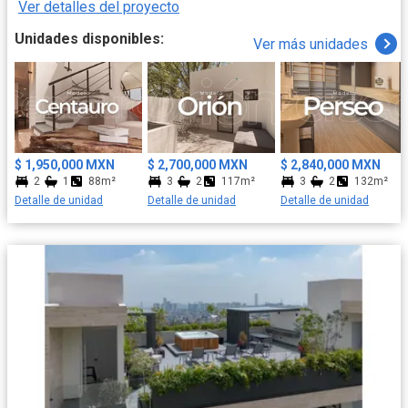
Ver detalles del proyecto
Unidades disponibles:
Ver más unidades
$ 1,950,000 MXN
$ 2,700,000 MXN
$ 2,840,000 MXN
2
1
88m²
3
2
117m²
3
2
132m²
Detalle de unidad
Detalle de unidad
Detalle de unidad