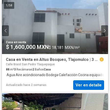
1
/
58
Casa
·
en venta
$ 1,600,000 MXN
$ 18,181 MXN/m²
Casa en Venta en Altus Bosques, Tlajomulco | 3 Recámaras, Áreas Verdes y Seguridad
Calle Brasil San Pedro Tlaquepaque
88
m²
3
Recámaras
2
Baños
Casa
·
Agua
·
Aire acondicionado
·
Bodega
·
Calefacción
·
Cocina equipada
·
Coc
Ver en detalle
Actualizado hace 2 semanas
1
/
39