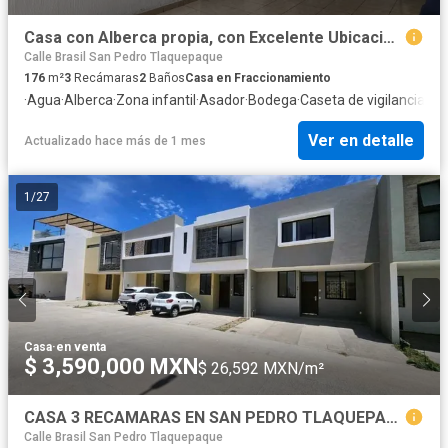
Casa con Alberca propia, con Excelente Ubicación (Dentro de Coto) a 1 min. de Periférico
Calle Brasil San Pedro Tlaquepaque
176
m²
3
Recámaras
2
Baños
Casa en Fraccionamiento
·
Agua
·
Alberca
·
Zona infantil
·
Asador
·
Bodega
·
Caseta de vigilancia
·
Cir
Ver en detalle
Actualizado hace más de 1 mes
1
/
27
Casa
·
en venta
$ 3,590,000 MXN
$ 26,592 MXN/m²
CASA 3 RECAMARAS EN SAN PEDRO TLAQUEPAQUE
Calle Brasil San Pedro Tlaquepaque