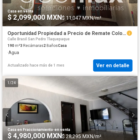
Casa
·
en venta
$ 2,099,000 MXN
$ 11,047 MXN/m²
Oportunidad Propiedad a Precio de Remate Colonia La Guadalupana en Tlaquepaque Lista Para Escriturar
Calle Brasil San Pedro Tlaquepaque
190
m²
3
Recámaras
2
Baños
Casa
·
Agua
Ver en detalle
Actualizado hace más de 1 mes
1
/
24
Casa en Fraccionamiento
·
en venta
$ 4,980,000 MXN
$ 28,295 MXN/m²