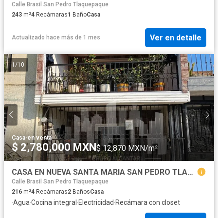
Calle Brasil San Pedro Tlaquepaque
243
m²
4
Recámaras
1
Baño
Casa
Ver en detalle
Actualizado hace más de 1 mes
1
/
10
Casa
·
en venta
$ 2,780,000 MXN
$ 12,870 MXN/m²
CASA EN NUEVA SANTA MARIA SAN PEDRO TLAQUEPAQUE
Calle Brasil San Pedro Tlaquepaque
216
m²
4
Recámaras
2
Baños
Casa
·
Agua
·
Cocina integral
·
Electricidad
·
Recámara con closet