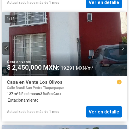
Ver en detalle
Actualizado hace más de 1 mes
1
/
12
Casa
·
en venta
$ 2,450,000 MXN
$ 19,291 MXN/m²
Casa en Venta Los Olivos
Calle Brasil San Pedro Tlaquepaque
127
m²
3
Recámaras
2
Baños
Casa
·
Estacionamiento
Ver en detalle
Actualizado hace más de 1 mes