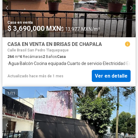
Casa
·
en venta
$ 3,690,000 MXN
$ 13,977 MXN/m²
CASA EN VENTA EN BRISAS DE CHAPALA
Calle Brasil San Pedro Tlaquepaque
264
m²
4
Recámaras
2
Baños
Casa
·
Agua
·
Balcón
·
Cocina equipada
·
Cuarto de servicio
·
Electricidad
·
Estac
Ver en detalle
Actualizado hace más de 1 mes
1
/
11