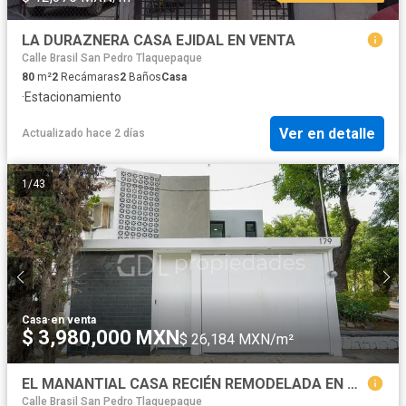
LA DURAZNERA CASA EJIDAL EN VENTA
Calle Brasil San Pedro Tlaquepaque
80
m²
2
Recámaras
2
Baños
Casa
·
Estacionamiento
Ver en detalle
Actualizado hace 2 días
1
/
43
Casa
·
en venta
$ 3,980,000 MXN
$ 26,184 MXN/m²
EL MANANTIAL CASA RECIÉN REMODELADA EN VENTA
Calle Brasil San Pedro Tlaquepaque