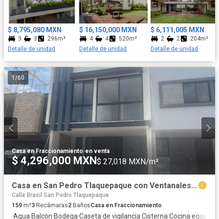
cerrado de televisión. Entrega Inmediata. ¡Visítanos, no pierdas
esta oportunidad de vivir en el lugar de tus sueños!
$ 8,795,080 MXN
$ 16,150,000 MXN
$ 6,111,005 MXN
3
3
296m²
4
4
520m²
2
2
204m²
Detalle de unidad
Detalle de unidad
Detalle de unidad
1
/
60
Casa en Fraccionamiento
·
en venta
$ 4,296,000 MXN
$ 27,018 MXN/m²
Casa en San Pedro Tlaquepaque con Ventanales Panorámicos y Diseño Moderno
Calle Brasil San Pedro Tlaquepaque
159
m²
3
Recámaras
2
Baños
Casa en Fraccionamiento
·
Agua
·
Balcón
·
Bodega
·
Caseta de vigilancia
·
Cisterna
·
Cocina equipad