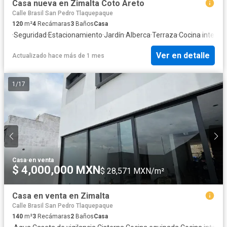
Casa nueva en Zimalta Coto Areto
Calle Brasil San Pedro Tlaquepaque
120
m²
4
Recámaras
3
Baños
Casa
·
Seguridad
·
Estacionamiento
·
Jardín
·
Alberca
·
Terraza
·
Cocina integral
Ver en detalle
Actualizado hace más de 1 mes
1
/
17
Casa
·
en venta
$ 4,000,000 MXN
$ 28,571 MXN/m²
Casa en venta en Zimalta
Calle Brasil San Pedro Tlaquepaque
140
m²
3
Recámaras
2
Baños
Casa