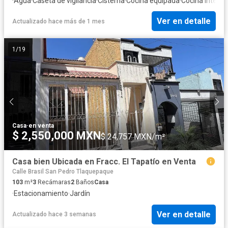
·
Agua
·
Caseta de vigilancia
·
Cisterna
·
Cocina equipada
·
Cocina integra
Ver en detalle
Actualizado hace más de 1 mes
1
/
19
Casa
·
en venta
$ 2,550,000 MXN
$ 24,757 MXN/m²
Casa bien Ubicada en Fracc. El Tapatío en Venta
Calle Brasil San Pedro Tlaquepaque
103
m²
3
Recámaras
2
Baños
Casa
·
Estacionamiento
·
Jardín
Ver en detalle
Actualizado hace 3 semanas