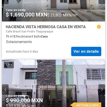
Casa
·
en venta
$ 1,690,000 MXN
$ 23,802 MXN/m²
HACIENDA VISTA HERMOSA CASA EN VENTA
Calle Brasil San Pedro Tlaquepaque
71
m²
2
Recámaras
1
Baño
Casa
·
Estacionamiento
Ver en detalle
Actualizado hace 6 días
1
/
19
Casa
·
en venta
$ 990,000 MXN
ACTUALIZADO
$ 12,375 MXN/m²