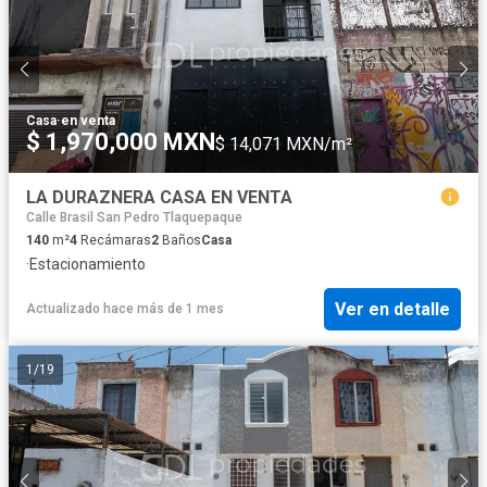
Casa
·
en venta
$ 1,970,000 MXN
$ 14,071 MXN/m²
LA DURAZNERA CASA EN VENTA
Calle Brasil San Pedro Tlaquepaque
140
m²
4
Recámaras
2
Baños
Casa
·
Estacionamiento
Ver en detalle
Actualizado hace más de 1 mes
1
/
19