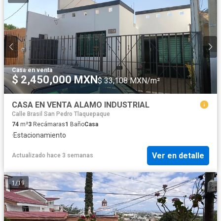
Casa
·
en venta
$ 2,450,000 MXN
$ 33,108 MXN/m²
CASA EN VENTA ALAMO INDUSTRIAL
Calle Brasil San Pedro Tlaquepaque
74
m²
3
Recámaras
1
Baño
Casa
·
Estacionamiento
Ver en detalle
Actualizado hace 3 semanas
1
/
19