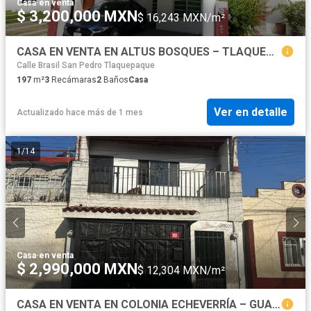
Casa
·
en venta
$ 3,200,000 MXN
$ 16,243 MXN/m²
CASA EN VENTA EN ALTUS BOSQUES – TLAQUEPAQUE
Calle Brasil San Pedro Tlaquepaque
197
m²
3
Recámaras
2
Baños
Casa
Ver en detalle
Actualizado hace más de 1 mes
1
/
14
Casa
·
en venta
$ 2,990,000 MXN
$ 12,304 MXN/m²
CASA EN VENTA EN COLONIA ECHEVERRÍA – GUADALAJARA