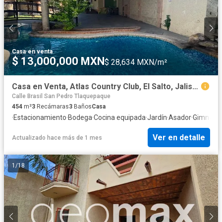
Casa
·
en venta
$ 13,000,000 MXN
$ 28,634 MXN/m²
Casa en Venta, Atlas Country Club, El Salto, Jalisco.
Calle Brasil San Pedro Tlaquepaque
454
m²
3
Recámaras
3
Baños
Casa
·
Estacionamiento
·
Bodega
·
Cocina equipada
·
Jardín
·
Asador
·
Gimnasio
Ver en detalle
Actualizado hace más de 1 mes
1
/
18