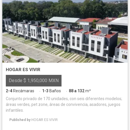
HOGAR ES VIVIR
Desde $ 1,950,000 MXN
2-4
Recámaras
1-3
Baños
88 a 132
m²
·
·
Conjunto privado de 170 unidades, con seis diferentes modelos;
áreas verdes, pet zone, áreas de convivencia, asadores, juegos
infantiles.
Published by
HOGAR ES VIVIR