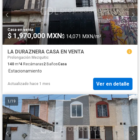
Casa
·
en venta
$ 1,970,000 MXN
$ 14,071 MXN/m²
LA DURAZNERA CASA EN VENTA
Prolongación Mezquitic
140
m²
4
Recámaras
2
Baños
Casa
·
Estacionamiento
Ver en detalle
Actualizado hace 1 mes
1
/
19