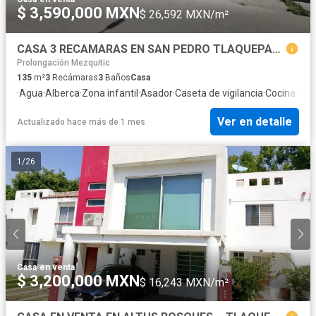
$ 3,590,000 MXN
$ 26,592 MXN/m²
CASA 3 RECAMARAS EN SAN PEDRO TLAQUEPAQUE
Prolongación Mezquitic
135
m²
3
Recámaras
3
Baños
Casa
·
Agua
·
Alberca
·
Zona infantil
·
Asador
·
Caseta de vigilancia
·
Cocina inte
Ver en detalle
Actualizado hace más de 1 mes
1
/
26
Casa
·
en venta
$ 3,200,000 MXN
$ 16,243 MXN/m²