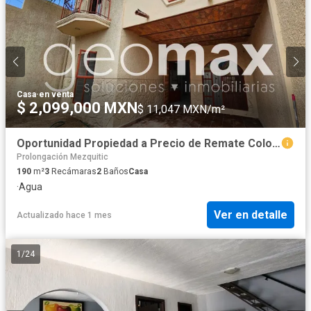
Casa
·
en venta
$ 2,099,000 MXN
$ 11,047 MXN/m²
Oportunidad Propiedad a Precio de Remate Colonia La Guadalupana en Tlaquepaque Lista Para Escriturar
Prolongación Mezquitic
190
m²
3
Recámaras
2
Baños
Casa
·
Agua
Ver en detalle
Actualizado hace 1 mes
1
/
24