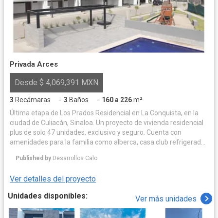
Privada Arces
Desde $ 4,069,391 MXN
3
Recámaras
3
Baños
160 a 226
m²
·
·
Última etapa de Los Prados Residencial en La Conquista, en la
ciudad de Culiacán, Sinaloa. Un proyecto de vivienda residencial
plus de solo 47 unidades, exclusivo y seguro. Cuenta con
amenidades para la familia como alberca, casa club refrigerada,
juegos infantiles y acceso controlado, a escasos metros de
Published by
Desarrollos Calo
populares plazas comerciales, escuelas y supermercados.
Ver detalles del proyecto
Unidades disponibles:
Ver más unidades