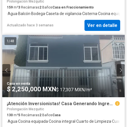
Prolongación Mezquitic
159
m²
3
Recámaras
2
Baños
Casa en Fraccionamiento
·
Agua
·
Balcón
·
Bodega
·
Caseta de vigilancia
·
Cisterna
·
Cocina equipad
Ver en detalle
Actualizado hace 3 semanas
1
/
48
Casa
·
en venta
$ 2,250,000 MXN
$ 17,307 MXN/m²
¡Atención Inversionistas! Casa Generando Ingresos (Modelo Roomies) en Villa Fontana Residencial, San Pedro Tlaquepaque
Prolongación Mezquitic
130
m²
5
Recámaras
2
Baños
Casa
·
Agua
·
Cocina equipada
·
Cocina integral
·
Cuarto de Limpieza
·
Cuarto d