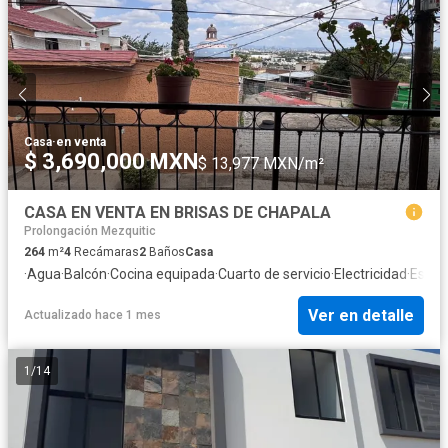
Casa
·
en venta
$ 3,690,000 MXN
$ 13,977 MXN/m²
CASA EN VENTA EN BRISAS DE CHAPALA
Prolongación Mezquitic
264
m²
4
Recámaras
2
Baños
Casa
·
Agua
·
Balcón
·
Cocina equipada
·
Cuarto de servicio
·
Electricidad
·
Estac
Ver en detalle
Actualizado hace 1 mes
1
/
14