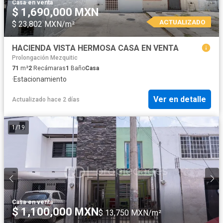
Casa
·
en venta
$ 1,690,000 MXN
ACTUALIZADO
$ 23,802 MXN/m²
HACIENDA VISTA HERMOSA CASA EN VENTA
Prolongación Mezquitic
71
m²
2
Recámaras
1
Baño
Casa
·
Estacionamiento
Ver en detalle
Actualizado hace 2 días
1
/
19
Casa
·
en venta
$ 1,100,000 MXN
$ 13,750 MXN/m²