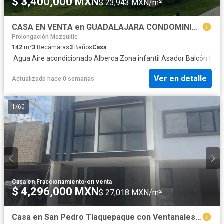
$ 3,400,000 MXN
$ 23,943 MXN/m²
CASA EN VENTA en GUADALAJARA CONDOMINIO ALTOSUR
Prolongación Mezquitic
142
m²
3
Recámaras
3
Baños
Casa
·
Agua
·
Aire acondicionado
·
Alberca
·
Zona infantil
·
Asador
·
Balcón
·
Case
Ver en detalle
Actualizado hace 0 semanas
1
/
60
Casa en Fraccionamiento
·
en venta
$ 4,296,000 MXN
$ 27,018 MXN/m²
Casa en San Pedro Tlaquepaque con Ventanales Panorámicos y Diseño Moderno