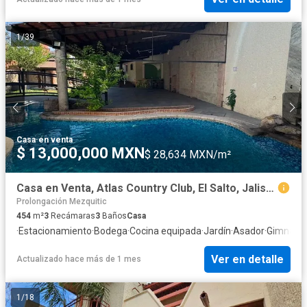
1
/
39
Casa
·
en venta
$ 13,000,000 MXN
$ 28,634 MXN/m²
Casa en Venta, Atlas Country Club, El Salto, Jalisco.
Prolongación Mezquitic
454
m²
3
Recámaras
3
Baños
Casa
·
Estacionamiento
·
Bodega
·
Cocina equipada
·
Jardín
·
Asador
·
Gimnasio
Ver en detalle
Actualizado hace más de 1 mes
1
/
18