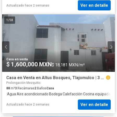
Ver en detalle
Actualizado hace 2 semanas
1
/
58
Casa
·
en venta
$ 1,600,000 MXN
$ 18,181 MXN/m²
Casa en Venta en Altus Bosques, Tlajomulco | 3 Recámaras, Áreas Verdes y Seguridad
Prolongación Mezquitic
88
m²
3
Recámaras
2
Baños
Casa
·
Agua
·
Aire acondicionado
·
Bodega
·
Calefacción
·
Cocina equipada
·
Coc
Ver en detalle
Actualizado hace 2 semanas