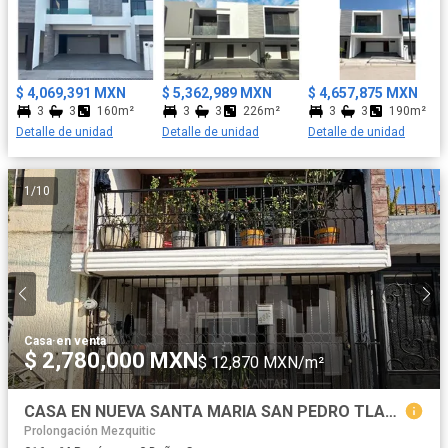
$ 4,069,391 MXN
$ 5,362,989 MXN
$ 4,657,875 MXN
3
3
160m²
3
3
226m²
3
3
190m²
Detalle de unidad
Detalle de unidad
Detalle de unidad
1
/
10
Casa
·
en venta
$ 2,780,000 MXN
$ 12,870 MXN/m²
CASA EN NUEVA SANTA MARIA SAN PEDRO TLAQUEPAQUE
Prolongación Mezquitic