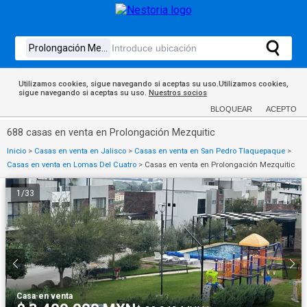
Utilizamos cookies, sigue navegando si aceptas su uso.Utilizamos cookies,
sigue navegando si aceptas su uso.
Nuestros socios
BLOQUEAR
ACEPTO
688 casas en venta en Prolongación Mezquitic
Inicio
>
Casas en venta en Jalisco
>
Casas en venta en San Pedro Tlaquepaque
>
Casas en venta en Lomas Del Cuatro
>
Casas en venta en Prolongación Mezquitic
1
/
33
Casa
·
en venta