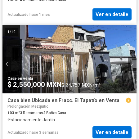
152
m²
4
Recámaras
3
Baños
Casa
Ver en detalle
Actualizado hace 1 mes
1
/
19
Casa
·
en venta
$ 2,550,000 MXN
$ 24,757 MXN/m²
Casa bien Ubicada en Fracc. El Tapatío en Venta
Prolongación Mezquitic
103
m²
3
Recámaras
2
Baños
Casa
·
Estacionamiento
·
Jardín
Ver en detalle
Actualizado hace 3 semanas