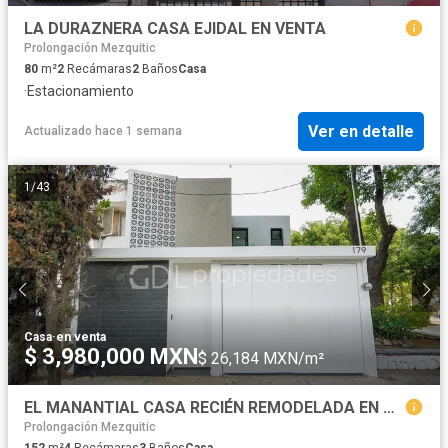
LA DURAZNERA CASA EJIDAL EN VENTA
Prolongación Mezquitic
80
m²
2
Recámaras
2
Baños
Casa
·
Estacionamiento
Ver en detalle
Actualizado hace 1 semana
1
/
43
Casa
·
en venta
$ 3,980,000 MXN
$ 26,184 MXN/m²
EL MANANTIAL CASA RECIÉN REMODELADA EN VENTA
Prolongación Mezquitic