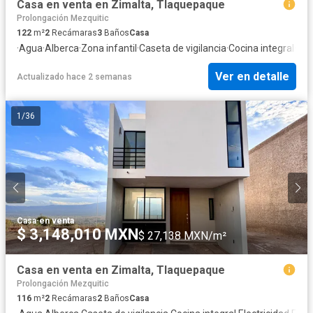
Casa en venta en Zimalta, Tlaquepaque
Prolongación Mezquitic
122
m²
2
Recámaras
3
Baños
Casa
·
Agua
·
Alberca
·
Zona infantil
·
Caseta de vigilancia
·
Cocina integral
·
Cua
Ver en detalle
Actualizado hace 2 semanas
1
/
36
Casa
·
en venta
$ 3,148,010 MXN
$ 27,138 MXN/m²
Casa en venta en Zimalta, Tlaquepaque
Prolongación Mezquitic
116
m²
2
Recámaras
2
Baños
Casa