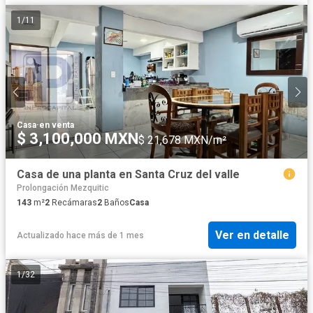
1
/
11
Casa
·
en venta
$ 3,100,000 MXN
$ 21,678 MXN/m²
Casa de una planta en Santa Cruz del valle
Prolongación Mezquitic
143
m²
2
Recámaras
2
Baños
Casa
Ver en detalle
Actualizado hace más de 1 mes
1
/
32