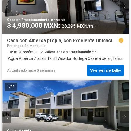
Casa en Fraccionamiento
·
en venta
$ 4,980,000 MXN
$ 28,295 MXN/m²
Casa con Alberca propia, con Excelente Ubicación (Dentro de Coto) a 1 min. de Periférico
Prolongación Mezquitic
176
m²
3
Recámaras
2
Baños
Casa en Fraccionamiento
·
Agua
·
Alberca
·
Zona infantil
·
Asador
·
Bodega
·
Caseta de vigilancia
·
Cir
Ver en detalle
Actualizado hace 0 semanas
1
/
27
Casa
·
en venta