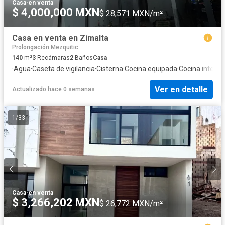
Casa
·
en venta
$ 4,000,000 MXN
$ 28,571 MXN/m²
Casa en venta en Zimalta
Prolongación Mezquitic
140
m²
3
Recámaras
2
Baños
Casa
·
Agua
·
Caseta de vigilancia
·
Cisterna
·
Cocina equipada
·
Cocina integra
Ver en detalle
Actualizado hace 0 semanas
1
/
33
Casa
·
en venta
$ 3,266,202 MXN
$ 26,772 MXN/m²