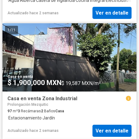
·
Agua
·
Alberca
·
Caseta de vigilancia
·
Cocina integral
·
Electricidad
·
Esta
Ver en detalle
Actualizado hace 2 semanas
1
/
11
Casa
·
en venta
$ 1,900,000 MXN
$ 19,587 MXN/m²
Casa en venta Zona Industrial
Prolongación Mezquitic
97
m²
3
Recámaras
2
Baños
Casa
·
Estacionamiento
·
Jardín
Ver en detalle
Actualizado hace 2 semanas