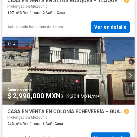
CASA EN VENTA EN ALTUS BOSQUES – TLAQUEPAQUE
Prolongación Mezquitic
197
m²
3
Recámaras
2
Baños
Casa
Ver en detalle
Actualizado hace más de 1 mes
1
/
14
Casa
·
en venta
$ 2,990,000 MXN
$ 12,304 MXN/m²
CASA EN VENTA EN COLONIA ECHEVERRÍA – GUADALAJARA
Prolongación Mezquitic
243
m²
4
Recámaras
1
Baño
Casa