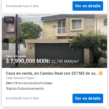
Ver en detalle
Actualizado hace 5 días
1
/
15
Casa
·
en venta
$ 7,990,000 MXN
$ 32,745 MXN/m²
Casa en venta, en Camino Real con 237 M2 de superficie!
Calle Giovanci Papini
244
m²
5
Recámaras
2
Baños
Casa
·
Balcón
·
Estacionamiento
Ver en detalle
Actualizado hace 4 días