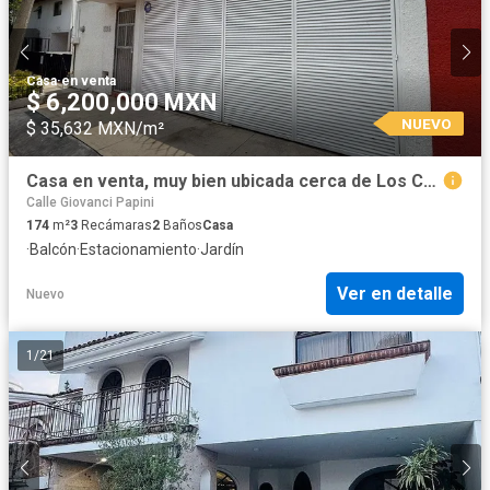
Casa
·
en venta
$ 6,200,000 MXN
NUEVO
$ 35,632 MXN/m²
Casa en venta, muy bien ubicada cerca de Los Cubos
Calle Giovanci Papini
174
m²
3
Recámaras
2
Baños
Casa
·
Balcón
·
Estacionamiento
·
Jardín
Ver en detalle
Nuevo
1
/
21