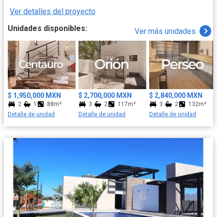
Ver detalles del proyecto
Unidades disponibles:
Ver más unidades
$ 1,950,000 MXN
$ 2,700,000 MXN
$ 2,840,000 MXN
2
1
88m²
3
2
117m²
3
2
132m²
Detalle de unidad
Detalle de unidad
Detalle de unidad