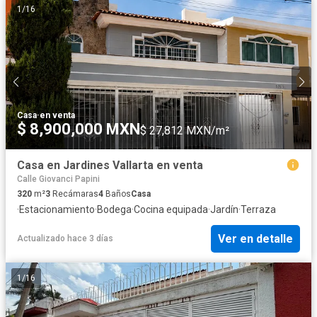
1
/
16
Casa
·
en venta
$ 8,900,000 MXN
$ 27,812 MXN/m²
Casa en Jardines Vallarta en venta
Calle Giovanci Papini
320
m²
3
Recámaras
4
Baños
Casa
·
Estacionamiento
·
Bodega
·
Cocina equipada
·
Jardín
·
Terraza
Ver en detalle
Actualizado hace 3 días
1
/
16