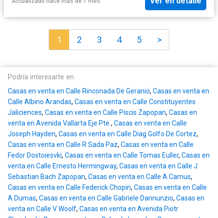
Ver en detalle
Actualizado hace más de 1 mes
1
2
3
4
5
>
Podría interesarte en
Casas en venta en Calle Rinconada De Geranio
,
Casas en venta en
Calle Albino Arandas
,
Casas en venta en Calle Constituyentes
Jaliciences
,
Casas en venta en Calle Piscis Zapopan
,
Casas en
venta en Avenida Vallarta Eje Pte
,
Casas en venta en Calle
Joseph Hayden
,
Casas en venta en Calle Diag Golfo De Cortez
,
Casas en venta en Calle R Sada Paz
,
Casas en venta en Calle
Fedor Dostoiesvki
,
Casas en venta en Calle Tomas Euller
,
Casas en
venta en Calle Ernesto Hermingway
,
Casas en venta en Calle J
Sebastian Bach Zapopan
,
Casas en venta en Calle A Camus
,
Casas en venta en Calle Federick Chopin
,
Casas en venta en Calle
A Dumas
,
Casas en venta en Calle Gabriele Dannunzio
,
Casas en
venta en Calle V Woolf
,
Casas en venta en Avenida Piotr