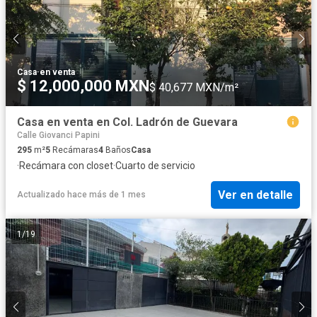
Casa
·
en venta
$ 12,000,000 MXN
$ 40,677 MXN/m²
Casa en venta en Col. Ladrón de Guevara
Calle Giovanci Papini
295
m²
5
Recámaras
4
Baños
Casa
·
Recámara con closet
·
Cuarto de servicio
Ver en detalle
Actualizado hace más de 1 mes
1
/
19