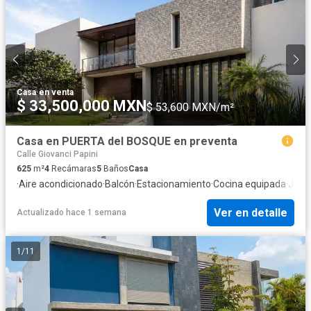
Casa
·
en venta
$ 33,500,000 MXN
$ 53,600 MXN/m²
Casa en PUERTA del BOSQUE en preventa
Calle Giovanci Papini
625
m²
4
Recámaras
5
Baños
Casa
·
Aire acondicionado
·
Balcón
·
Estacionamiento
·
Cocina equipada
·
Jard
Ver en detalle
Actualizado hace 1 semana
1
/
11