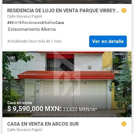
RESIDENCIA DE LUJO EN VENTA PARQUE VIRREYES
Calle Giovanci Papini
493
m²
3
Recámaras
4
Baños
Casa
·
Estacionamiento
·
Alberca
Ver en detalle
Actualizado hace más de 1 mes
1
/
47
Casa
·
en venta
$ 9,590,000 MXN
$ 23,620 MXN/m²
CASA EN VENTA EN ARCOS SUR
Calle Giovanci Papini