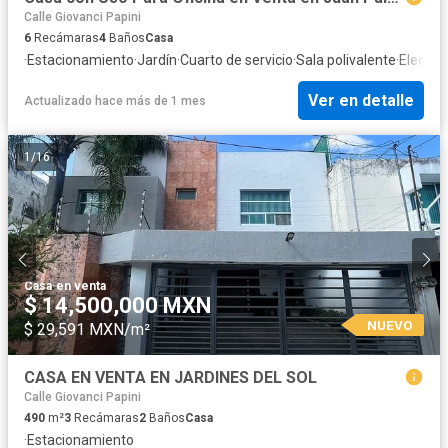
Calle Giovanci Papini
6
Recámaras
4
Baños
Casa
·
Estacionamiento
·
Jardín
·
Cuarto de servicio
·
Sala polivalente
·
Electric
Ver en detalle
Actualizado hace más de 1 mes
1
/
16
Casa
·
en venta
$ 14,500,000 MXN
NUEVO
$ 29,591 MXN/m²
CASA EN VENTA EN JARDINES DEL SOL
Calle Giovanci Papini
490
m²
3
Recámaras
2
Baños
Casa
·
Estacionamiento