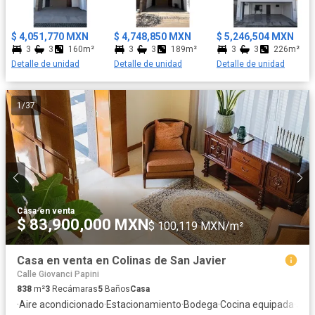
$ 4,051,770 MXN
$ 4,748,850 MXN
$ 5,246,504 MXN
3
3
160m²
3
3
189m²
3
3
226m²
Detalle de unidad
Detalle de unidad
Detalle de unidad
1
/
37
Casa
·
en venta
$ 83,900,000 MXN
$ 100,119 MXN/m²
Casa en venta en Colinas de San Javier
Calle Giovanci Papini
838
m²
3
Recámaras
5
Baños
Casa
·
Aire acondicionado
·
Estacionamiento
·
Bodega
·
Cocina equipada
·
Jard