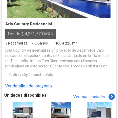
Aria Country Residencial
Desde $ 4,051,770 MXN
3
Recámaras
3
Baños
160 a 226
m²
·
·
Aria Country Residencial es un proyecto de Desarrollos Calo
ubicado en el sector Country de Culiacán, justo en la 4ta etapa
del Desarrollo Urbano Tres Ríos, teniendo una ubicación
privilegiada en este sector. Cuenta con 3 modelos distintos y el
área común más grande de toda la zona. Construidas de block y
Published by
Desarrollos Calo
acabados de alta gama, Aria Country se ha convertido en el
referente habitacional de doctores, agrónomos y
Ver detalles del proyecto
emprendedores.
Unidades disponibles:
Ver más unidades