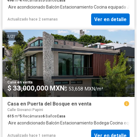
498
m²
4
Recámaras
5
Baños
Casa
·
Aire acondicionado
·
Balcón
·
Estacionamiento
·
Cocina equipada
·
Jard
Ver en detalle
Actualizado hace 2 semanas
1
/
21
Casa
·
en venta
$ 33,000,000 MXN
$ 53,658 MXN/m²
Casa en Puerta del Bosque en venta
Calle Giovanci Papini
615
m²
5
Recámaras
6
Baños
Casa
·
Aire acondicionado
·
Balcón
·
Estacionamiento
·
Bodega
·
Cocina equip
Ver en detalle
Actualizado hace 1 semana