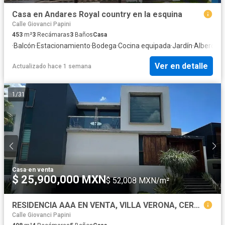
Casa en Andares Royal country en la esquina
Calle Giovanci Papini
453
m²
3
Recámaras
3
Baños
Casa
·
Balcón
·
Estacionamiento
·
Bodega
·
Cocina equipada
·
Jardín
·
Alberca
·
C
Ver en detalle
Actualizado hace 1 semana
1
/
31
Casa
·
en venta
$ 25,900,000 MXN
$ 52,008 MXN/m²
RESIDENCIA AAA EN VENTA, VILLA VERONA, CERCA DE ANDARES, DE 498M2
Calle Giovanci Papini