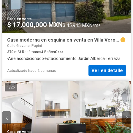
Casa
·
en venta
$ 17,000,000 MXN
$ 45,945 MXN/m²
Casa moderna en esquina en venta en Villa Verona, 417 M2 de terreno
Calle Giovanci Papini
370
m²
3
Recámaras
4
Baños
Casa
·
Aire acondicionado
·
Estacionamiento
·
Jardín
·
Alberca
·
Terraza
Ver en detalle
Actualizado hace 2 semanas
1
/
26
Casa
·
en venta