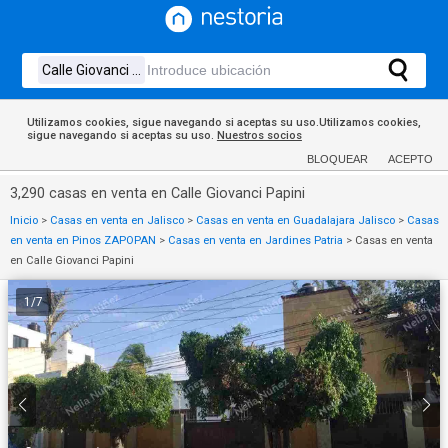
Utilizamos cookies, sigue navegando si aceptas su uso.Utilizamos cookies,
sigue navegando si aceptas su uso.
Nuestros socios
BLOQUEAR
ACEPTO
3,290 casas en venta en Calle Giovanci Papini
Inicio
>
Casas en venta en Jalisco
>
Casas en venta en Guadalajara Jalisco
>
Casas
en venta en Pinos ZAPOPAN
>
Casas en venta en Jardines Patria
>
Casas en venta
en Calle Giovanci Papini
1
/
7