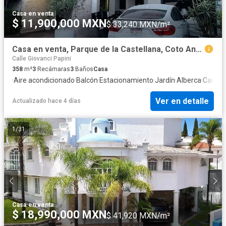
Casa
·
en venta
$ 11,900,000 MXN
$ 33,240 MXN/m²
Casa en venta, Parque de la Castellana, Coto Andalucía
Calle Giovanci Papini
358
m²
3
Recámaras
3
Baños
Casa
·
Aire acondicionado
·
Balcón
·
Estacionamiento
·
Jardín
·
Alberca
·
Cancha
Ver en detalle
Actualizado hace 4 días
1
/
31
Casa
·
en venta
$ 18,990,000 MXN
$ 41,920 MXN/m²