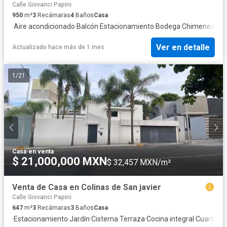
Calle Giovanci Papini
950
m²
3
Recámaras
4
Baños
Casa
·
Aire acondicionado
·
Balcón
·
Estacionamiento
·
Bodega
·
Chimenea
·
Jar
Ver en detalle
Actualizado hace más de 1 mes
1
/
21
Casa
·
en venta
$ 21,000,000 MXN
$ 32,457 MXN/m²
Venta de Casa en Colinas de San javier
Calle Giovanci Papini
647
m²
3
Recámaras
3
Baños
Casa
·
Estacionamiento
·
Jardín
·
Cisterna
·
Terraza
·
Cocina integral
·
Cuarto de