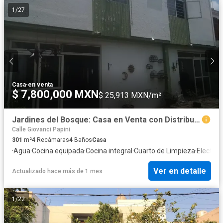
1
/
27
Casa
·
en venta
$ 7,800,000 MXN
$ 25,913 MXN/m²
Jardines del Bosque: Casa en Venta con Distribución Funcional y Ubicación Estratégica
Calle Giovanci Papini
301
m²
4
Recámaras
4
Baños
Casa
·
Agua
·
Cocina equipada
·
Cocina integral
·
Cuarto de Limpieza
·
Electric
Ver en detalle
Actualizado hace más de 1 mes
1
/
22