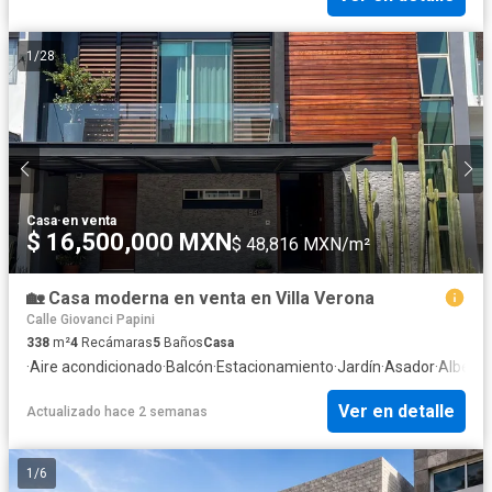
1
/
28
Casa
·
en venta
$ 16,500,000 MXN
$ 48,816 MXN/m²
🏡 Casa moderna en venta en Villa Verona
Calle Giovanci Papini
338
m²
4
Recámaras
5
Baños
Casa
·
Aire acondicionado
·
Balcón
·
Estacionamiento
·
Jardín
·
Asador
·
Alberca
Ver en detalle
Actualizado hace 2 semanas
1
/
6