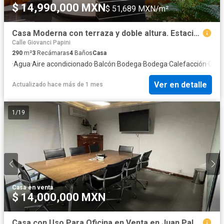
$ 14,990,000 MXN
$ 51,689 MXN/m²
Casa Moderna con terraza y doble altura. Estacionamiento hasta para 6 coches.Jardines del Sol.
Calle Giovanci Papini
290
m²
3
Recámaras
4
Baños
Casa
·
Agua
·
Aire acondicionado
·
Balcón
·
Bodega
·
Bodega
·
Calefacción
·
Circu
Ver en detalle
Actualizado hace más de 1 mes
1
/
19
Casa
·
en venta
$ 14,000,000 MXN
Casa con Uso Para Oficina en Venta en Juan Palomar y Arias, Lista Para Despacho