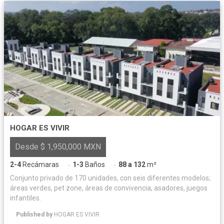
HOGAR ES VIVIR
Desde $ 1,950,000 MXN
2-4
Recámaras
1-3
Baños
88 a 132
m²
·
·
Conjunto privado de 170 unidades, con seis diferentes modelos;
áreas verdes, pet zone, áreas de convivencia, asadores, juegos
infantiles.
Published by
HOGAR ES VIVIR