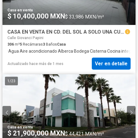
Casa
·
en venta
$ 10,400,000 MXN
$ 33,986 MXN/m²
CASA EN VENTA EN CD. DEL SOL A SOLO UNA CUADRA PLAZA CIUDADELA, ZAPOPAN
Calle Giovanci Papini
306
m²
5
Recámaras
3
Baños
Casa
·
Agua
·
Aire acondicionado
·
Alberca
·
Bodega
·
Cisterna
·
Cocina integral
·
Ver en detalle
Actualizado hace más de 1 mes
1
/
23
Casa
·
en venta
$ 21,900,000 MXN
$ 44,421 MXN/m²