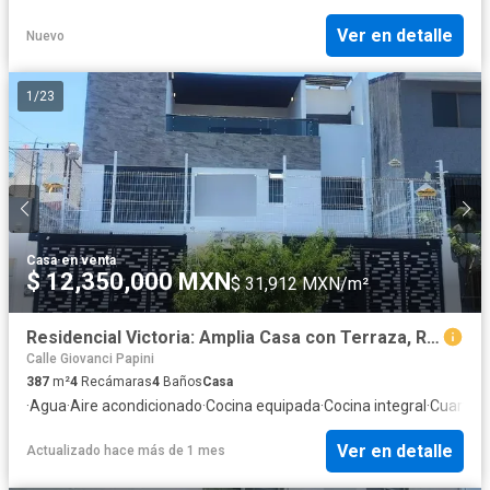
Ver en detalle
Nuevo
1
/
23
Casa
·
en venta
$ 12,350,000 MXN
$ 31,912 MXN/m²
Residencial Victoria: Amplia Casa con Terraza, Roof Top y Sala de Entretenimiento
Calle Giovanci Papini
387
m²
4
Recámaras
4
Baños
Casa
·
Agua
·
Aire acondicionado
·
Cocina equipada
·
Cocina integral
·
Cuarto d
Ver en detalle
Actualizado hace más de 1 mes