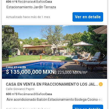
406
m²
4
Recámaras
4
Baños
Casa
·
Estacionamiento
·
Jardín
·
Terraza
Ver en detalle
Actualizado hace más de 1 mes
1
/
30
Casa
·
en venta
$ 135,000,000 MXN
$ 225,000 MXN/m²
CASA EN VENTA EN FRACCIONAMIENTO LOS JALES EN ZAPOPAN CON ALBERCA Y MUY AMPLIA
Calle Giovanci Papini
600
m²
3
Recámaras
3
Baños
Casa
·
Aire acondicionado
·
Balcón
·
Estacionamiento
·
Bodega
·
Cocina equip