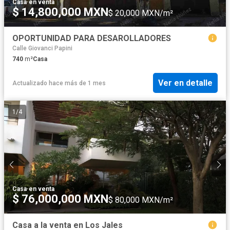
Casa
·
en venta
$ 14,800,000 MXN
$ 20,000 MXN/m²
OPORTUNIDAD PARA DESAROLLADORES
Calle Giovanci Papini
740
m²
Casa
Ver en detalle
Actualizado hace más de 1 mes
1
/
4
Casa
·
en venta
$ 76,000,000 MXN
$ 80,000 MXN/m²
Casa a la venta en Los Jales