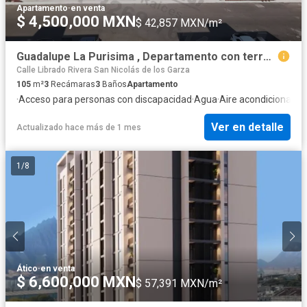
Apartamento
·
en venta
$ 4,500,000 MXN
$ 42,857 MXN/m²
Guadalupe La Purisima , Departamento con terraza y asador.
Calle Librado Rivera San Nicolás de los Garza
105
m²
3
Recámaras
3
Baños
Apartamento
·
Acceso para personas con discapacidad
·
Agua
·
Aire acondicionado
·
Ver en detalle
Actualizado hace más de 1 mes
1
/
8
Ático
·
en venta
$ 6,600,000 MXN
$ 57,391 MXN/m²