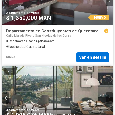
Apartamento
·
en venta
$ 1,350,000 MXN
NUEVO
Departamento en Constituyentes de Queretaro
Calle Librado Rivera San Nicolás de los Garza
3
Recámaras
1
Baño
Apartamento
·
Electricidad
·
Gas natural
Ver en detalle
Nuevo
1
/
13
Apartamento
·
en venta