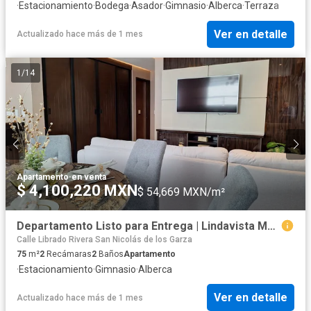
·
Estacionamiento
·
Bodega
·
Asador
·
Gimnasio
·
Alberca
·
Terraza
Ver en detalle
Actualizado hace más de 1 mes
1
/
14
Apartamento
·
en venta
$ 4,100,220 MXN
$ 54,669 MXN/m²
Departamento Listo para Entrega | Lindavista MTY
Calle Librado Rivera San Nicolás de los Garza
75
m²
2
Recámaras
2
Baños
Apartamento
·
Estacionamiento
·
Gimnasio
·
Alberca
Ver en detalle
Actualizado hace más de 1 mes