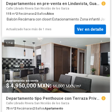
Departamentos en pre-venta en Lindavista, Guadalupe, Nuevo León. (PTorres)
Calle Librado Rivera San Nicolás de los Garza
115
m²
2
Recámaras
2
Baños
Ático
·
Balcón
·
Recámara con closet
·
Estacionamiento
·
Zona infantil
·
Jardín
·
Ver en detalle
Actualizado hace más de 1 mes
1
/
14
Apartamento
·
en venta
$ 4,950,000 MXN
$ 66,000 MXN/m²
Departamento tipo Penthouse con Terraza Privada | Lindavista
Calle Librado Rivera San Nicolás de los Garza
75
m²
2
Recámaras
2
Baños
Apartamento