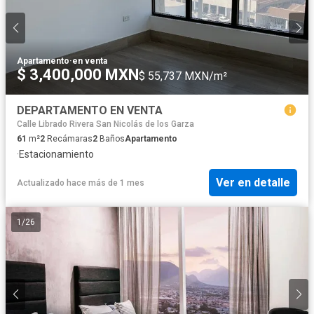
Apartamento
·
en venta
$ 3,400,000 MXN
$ 55,737 MXN/m²
DEPARTAMENTO EN VENTA
Calle Librado Rivera San Nicolás de los Garza
61
m²
2
Recámaras
2
Baños
Apartamento
·
Estacionamiento
Ver en detalle
Actualizado hace más de 1 mes
1
/
26