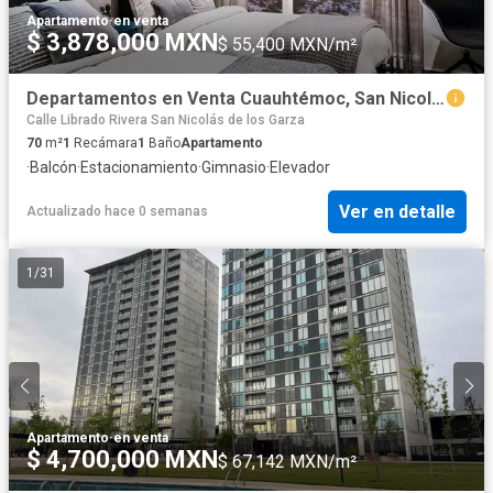
Apartamento
·
en venta
$ 3,878,000 MXN
$ 55,400 MXN/m²
Departamentos en Venta Cuauhtémoc, San Nicolas de los Garza
Calle Librado Rivera San Nicolás de los Garza
70
m²
1
Recámara
1
Baño
Apartamento
·
Balcón
·
Estacionamiento
·
Gimnasio
·
Elevador
Ver en detalle
Actualizado hace 0 semanas
1
/
31
Apartamento
·
en venta
$ 4,700,000 MXN
$ 67,142 MXN/m²