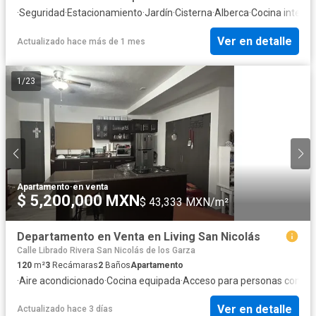
·
Seguridad
·
Estacionamiento
·
Jardín
·
Cisterna
·
Alberca
·
Cocina integra
Ver en detalle
Actualizado hace más de 1 mes
1
/
23
Apartamento
·
en venta
$ 5,200,000 MXN
$ 43,333 MXN/m²
Departamento en Venta en Living San Nicolás
Calle Librado Rivera San Nicolás de los Garza
120
m²
3
Recámaras
2
Baños
Apartamento
·
Aire acondicionado
·
Cocina equipada
·
Acceso para personas con di
Ver en detalle
Actualizado hace 3 días