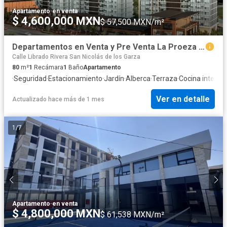
Apartamento
·
en venta
$ 4,600,000 MXN
$ 57,500 MXN/m²
Departamentos en Venta y Pre Venta La Proeza San Nicolas
Calle Librado Rivera San Nicolás de los Garza
80
m²
1
Recámara
1
Baño
Apartamento
·
Seguridad
·
Estacionamiento
·
Jardín
·
Alberca
·
Terraza
·
Cocina integral
Ver en detalle
Actualizado hace más de 1 mes
1
/
7
Apartamento
·
en venta
$ 4,800,000 MXN
$ 61,538 MXN/m²