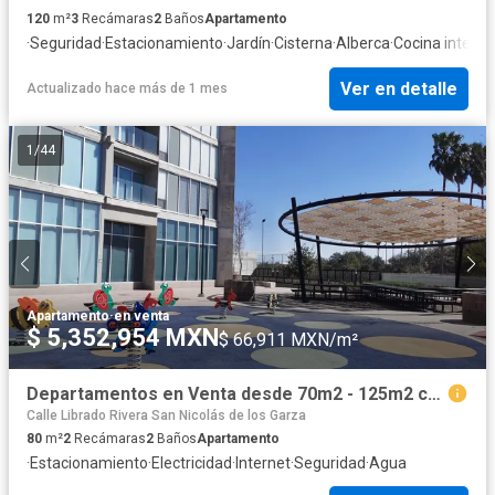
120
m²
3
Recámaras
2
Baños
Apartamento
·
Seguridad
·
Estacionamiento
·
Jardín
·
Cisterna
·
Alberca
·
Cocina integra
Ver en detalle
Actualizado hace más de 1 mes
1
/
44
Apartamento
·
en venta
$ 5,352,954 MXN
$ 66,911 MXN/m²
Departamentos en Venta desde 70m2 - 125m2 con 2 cajones de Estacionamiento.
Calle Librado Rivera San Nicolás de los Garza
80
m²
2
Recámaras
2
Baños
Apartamento
·
Estacionamiento
·
Electricidad
·
Internet
·
Seguridad
·
Agua