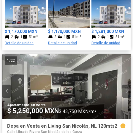
$ 1,170,000 MXN
$ 1,170,000 MXN
$ 1,281,000 MXN
2
1
51m²
2
1
51m²
2
1
51m²
Detalle de unidad
Detalle de unidad
Detalle de unidad
1
/
22
Apartamento
·
en venta
$ 5,250,000 MXN
$ 43,750 MXN/m²
Depa en Venta en Living San Nicolás, NL 120mts2
Calle Librado Rivera San Nicolás de los Garza