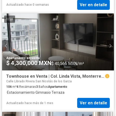
Ver en detalle
Actualizado hace 0 semanas
1
/
20
Apartamento
·
en venta
$ 4,300,000 MXN
$ 40,566 MXN/m²
Townhouse en Venta | Col. Linda Vista, Monterrey, N
Calle Librado Rivera San Nicolás de los Garza
106
m²
4
Recámaras
3
Baños
Apartamento
·
Estacionamiento
·
Gimnasio
·
Terraza
Ver en detalle
Actualizado hace más de 1 mes