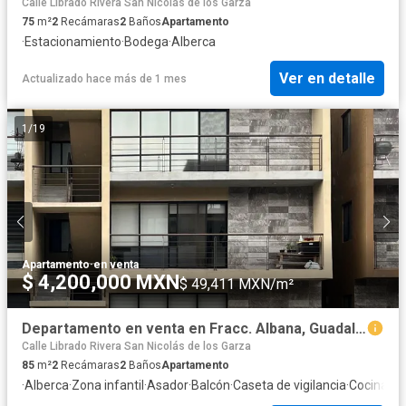
Calle Librado Rivera San Nicolás de los Garza
75
m²
2
Recámaras
2
Baños
Apartamento
·
Estacionamiento
·
Bodega
·
Alberca
Ver en detalle
Actualizado hace más de 1 mes
1
/
19
Apartamento
·
en venta
$ 4,200,000 MXN
$ 49,411 MXN/m²
Departamento en venta en Fracc. Albana, Guadalupe
Calle Librado Rivera San Nicolás de los Garza
85
m²
2
Recámaras
2
Baños
Apartamento
·
Alberca
·
Zona infantil
·
Asador
·
Balcón
·
Caseta de vigilancia
·
Cocina eq