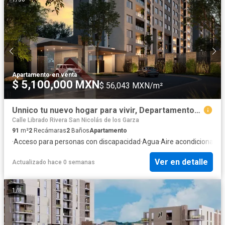
Apartamento
·
en venta
$ 5,100,000 MXN
$ 56,043 MXN/m²
Unnico tu nuevo hogar para vivir, Departamentos en Sendero Divisorio
Calle Librado Rivera San Nicolás de los Garza
91
m²
2
Recámaras
2
Baños
Apartamento
·
Acceso para personas con discapacidad
·
Agua
·
Aire acondicionado
·
Ver en detalle
Actualizado hace 0 semanas
1
/
8