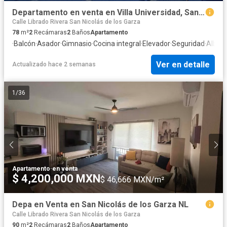
Departamento en venta en Villa Universidad, San Nicolás de los Garza, Nuevo León
Calle Librado Rivera San Nicolás de los Garza
78
m²
2
Recámaras
2
Baños
Apartamento
·
Balcón
·
Asador
·
Gimnasio
·
Cocina integral
·
Elevador
·
Seguridad
·
Alber
Ver en detalle
Actualizado hace 2 semanas
1
/
36
Apartamento
·
en venta
$ 4,200,000 MXN
$ 46,666 MXN/m²
Depa en Venta en San Nicolás de los Garza NL
Calle Librado Rivera San Nicolás de los Garza
90
m²
2
Recámaras
2
Baños
Apartamento