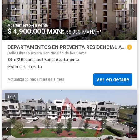
Apartamento
·
en venta
$ 4,900,000 MXN
$ 58,333 MXN/m²
DEPARTAMENTOS EN PREVENTA RESIDENCIAL ANAHUAC SAN NICOLAS DE LOS GARZA, N.L.
Calle Librado Rivera San Nicolás de los Garza
84
m²
2
Recámaras
2
Baños
Apartamento
·
Estacionamiento
Ver en detalle
Actualizado hace más de 1 mes
1
/
18