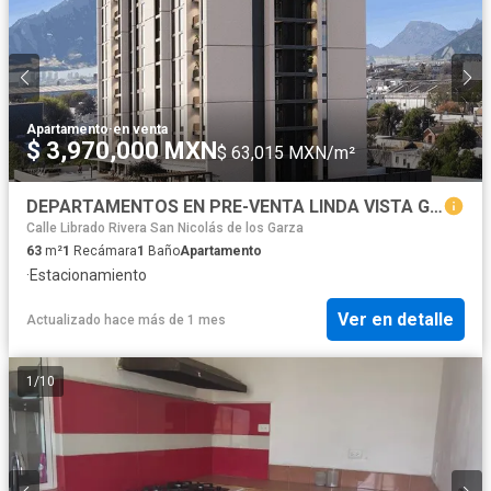
Apartamento
·
en venta
$ 3,970,000 MXN
$ 63,015 MXN/m²
DEPARTAMENTOS EN PRE-VENTA LINDA VISTA GUADALUPE, N.L.
Calle Librado Rivera San Nicolás de los Garza
63
m²
1
Recámara
1
Baño
Apartamento
·
Estacionamiento
Ver en detalle
Actualizado hace más de 1 mes
1
/
10