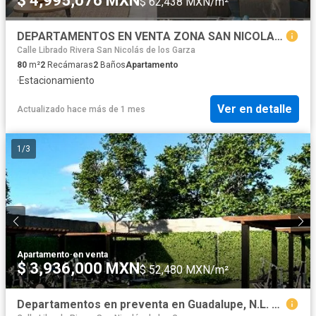
$ 4,995,076 MXN
$ 62,438 MXN/m²
DEPARTAMENTOS EN VENTA ZONA SAN NICOLAS DE LOS GARZA, N.L.
Calle Librado Rivera San Nicolás de los Garza
80
m²
2
Recámaras
2
Baños
Apartamento
·
Estacionamiento
Ver en detalle
Actualizado hace más de 1 mes
1
/
3
Apartamento
·
en venta
$ 3,936,000 MXN
$ 52,480 MXN/m²
Departamentos en preventa en Guadalupe, N.L. en zona Linda Vista