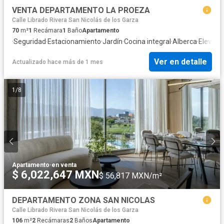
VENTA DEPARTAMENTO LA PROEZA
Calle Librado Rivera San Nicolás de los Garza
70
m²
1
Recámara
1
Baño
Apartamento
·
Seguridad
·
Estacionamiento
·
Jardín
·
Cocina integral
·
Alberca
·
Elevado
Ver en detalle
Actualizado hace más de 1 mes
1
/
8
Apartamento
·
en venta
$ 6,022,647 MXN
$ 56,817 MXN/m²
DEPARTAMENTO ZONA SAN NICOLAS
Calle Librado Rivera San Nicolás de los Garza
106
m²
2
Recámaras
2
Baños
Apartamento