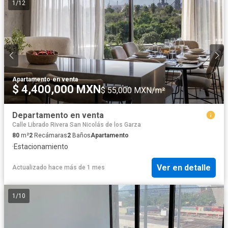
1
/
12
Apartamento
·
en venta
$ 4,400,000 MXN
$ 55,000 MXN/m²
Departamento en venta
Calle Librado Rivera San Nicolás de los Garza
80
m²
2
Recámaras
2
Baños
Apartamento
·
Estacionamiento
Ver en detalle
Actualizado hace más de 1 mes
1
/
10