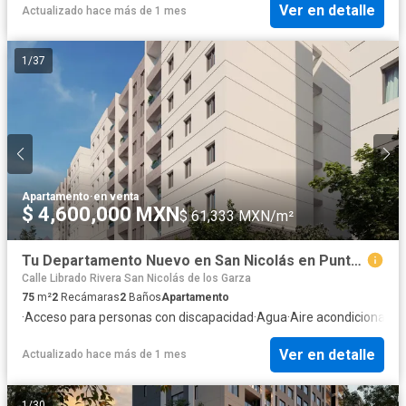
Ver en detalle
Actualizado hace más de 1 mes
1
/
37
Apartamento
·
en venta
$ 4,600,000 MXN
$ 61,333 MXN/m²
Tu Departamento Nuevo en San Nicolás en Punto Principal
Calle Librado Rivera San Nicolás de los Garza
75
m²
2
Recámaras
2
Baños
Apartamento
·
Acceso para personas con discapacidad
·
Agua
·
Aire acondicionado
·
Ver en detalle
Actualizado hace más de 1 mes
1
/
30