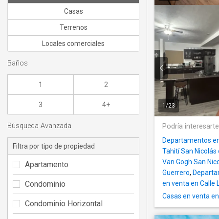
Casas
Terrenos
Locales comerciales
Baños
1
2
3
4+
1
/
23
Búsqueda Avanzada
Podría interesart
Departamentos en 
Filtra por tipo de propiedad
Tahití San Nicolás
Van Gogh San Nico
Apartamento
Guerrero
,
Departam
Condominio
en venta en Calle 
Casas en venta en
Condominio Horizontal