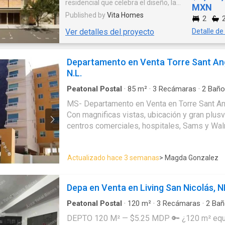
residencial que celebra el diseño, la
MXN
arquitectura y el estilo de vida urbano.
Published by
Vita Homes
2
Con una propuesta contemporánea y
Ver detalles del proyecto
Detalle de
sofisticada, Monti ofrece
departamentos diseñados para
quienes buscan una vida conectada,
Departamento en Venta Torre Sant An
estética y funcional en una de las
N.L.
zonas más vibrantes de la Ciudad de
México. Monti combina acabados de
Peatonal Postal
·
85
m²
·
3
Recámaras
·
2
Baño
alta calidad, distribución inteligente de
Aire acondicionado
·
Asador
·
Bodega
·
Calefac
MS- Departamento en Venta en Torre Sant Ang
espacios y una arquitectura que
·
Cisterna
·
Cocina equipada
·
Cocina integral
·
El
dialoga con el carácter histórico y
Con magnificas vistas, ubicación y gran plusv
Estacionamiento
·
Internet
·
Jardín
·
Recámara c
cosmopolita de la Roma. Cada unidad
polivalente
·
Seguridad
·
Vista panorámica
·
Zona
centros comerciales, hospitales, Sams y Wa
ha sido pensada para ofrecer confort,
acondicionado Recamaras:3 Baños:2 Cocina
luz natural y privacidad, mientras que
Lavandería 2 cajones de estacionamiento Se
las áreas comunes elevan la
Actualizado hace 3 semanas
> Magda Gonzalez
Bodega Salón de eventos htt
experiencia cotidiana de sus
residentes. Descubre un nuevo estilo
de vida en Monti: diseño, ubicación y
Depa en Venta en Living San Nicolás, 
estilo en perfecta armonía.
Peatonal Postal
·
120
m²
·
3
Recámaras
·
2
Bañ
Seguridad
·
Estacionamiento
·
Jardín
·
Cisterna
·
DEPTO 120 M² — $5.25 MDP 🔑 ¿120 m² equipados y con 3
·
Cuarto de servicio
·
Elevador
·
Balcón
·
Acceso 