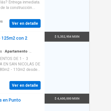
lás? Entrega inmediata.
Internet
·
Aire
Limpieza
·
Calefacción
·
 de la construcción.
con closet
·
Caseta de
ya funcional con
n céntrica que
es
Ver en detalle
. ✅ Esto ya
$ 5,352,954 MXN
- 125m2 con 2
ones de
s
·
Apartamento
·
dad
·
Agua
s, mini Oxxo y acceso
A EN SAN NICOLAS DE
ame un
 Las opciones de
rtamentos
Ver en detalle
ncipales, cerca de
$ 4,600,000 MXN
s en Punto