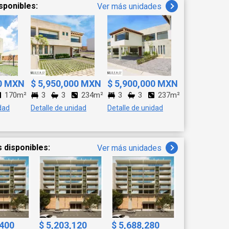
sponibles:
Ver más unidades
00 MXN
$ 5,950,000 MXN
$ 5,900,000 MXN
170m²
3
3
234m²
3
3
237m²
dad
Detalle de unidad
Detalle de unidad
 disponibles:
Ver más unidades
,400
$ 5,203,120
$ 5,688,280