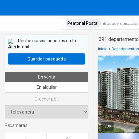
391 departamentos
Recibe nuevos anuncios en tu
email
Inicio
>
Departamentos
Guardar búsqueda
En venta
En alquiler
Ordenar por:
Recámaras
1
/
39