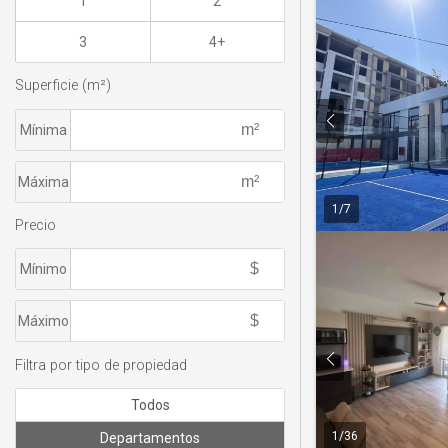
1
2
3
4+
Superficie (m²)
Mínima
Máxima
1
/
7
Precio
Mínimo
Máximo
Filtra por tipo de propiedad
Todos
1
/
36
Departamentos