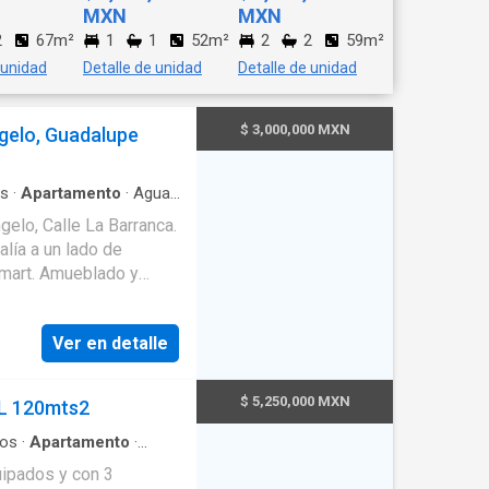
MXN
MXN
2
67m²
1
1
52m²
2
2
59m²
 unidad
Detalle de unidad
Detalle de unidad
$ 3,000,000 MXN
gelo, Guadalupe
s
·
Apartamento
·
Agua
·
ción
·
Caseta de vigilancia
elo, Calle La Barranca.
ectricidad
·
Elevador
·
alía a un lado de
on closet
·
Sala
s verdes
lmart. Amueblado y
 Sala Comedor
guridad nocturna
Ver en detalle
ps://goo.gl/maps/VsXEkdyBVoJGt----
$ 5,250,000 MXN
NL 120mts2
os
·
Apartamento
·
Alberca
·
Cocina integral
para personas con