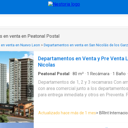
 en venta en Peatonal Postal
 en venta en Nuevo Leon
>
Departamentos en venta en San Nicolás de los Gar
Departamentos en Venta y Pre Venta 
Nicolas
Peatonal Postal
·
80
m²
·
1
Recámara
·
1
Baño
Seguridad
·
Estacionamiento
·
Jardín
·
Alberca
·
Departamentos de 1, 2 y 3 recamaras Con a
Elevador
·
Gimnasio
·
Acceso para personas con
con area comercial junto a los departamento
equipada
·
Zona infantil
·
Sala polivalente
·
Aire 
Electricidad
·
Agua
·
Cancha de tenis
·
Calefacci
para entrega inmediata y otros en Preventa. Pregunta por el que se
adapte a tus necesidades. Ven a conocer La Proeza. Precios desde
4,600,000 pesos Saludos cordiales.
Actualizado hace más de 1 mes
> BRInt Internacio