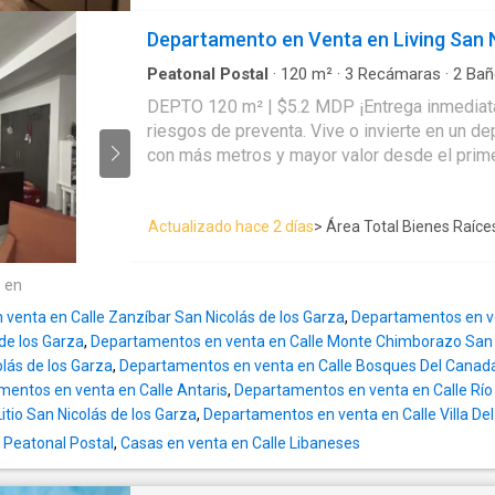
incluido: • 90 m² habitables con excelente distribución • Cocina
citaLibre de gravamen
premium con cubierta de cuarzo, horno, parrilla
Departamento en Venta en Living San 
Climatización completa: 3 minisplits + 3 aban
instalados • 2 recámaras— la principal con baño vestidor • 2 baños
Peatonal Postal
·
120
m²
·
3
Recámaras
·
2
Bañ
acondicionado
·
Cocina equipada
·
Acceso para
completos • Closets incluidos y piso cerámico tipo madera, y balcón
DEPTO 120 m² | $5.2 MDP ¡Entrega inmediata
discapacidad
·
Cuarto de Limpieza
·
Cocina integ
para disfrutar • 2 cajones de estacionamiento. • Amenidades al
riesgos de preventa. Vive o invierte en un d
con closet
·
Alberca
·
Zonas verdes
·
Balcón
·
Ca
100%: Piscina, asadores, cancha, Pets Park, j
Estacionamiento
·
Seguridad
con más metros y mayor valor desde el primer
acceso controlado 24/7 Vive en una comunidad joven y vibrante con
con excelente distribución • Cocina integral, car
todo funcionando desde el primer día. 📲 Mándame un mensaje y
tarja • 2 minisplits, 6 abanicos de techo instalados • 3 recámaras,
agendamos tu visita esta semana. Las opcio
Actualizado hace 2 días
> Área Total Bienes Raíce
principal con baño vestidor • 2.5 baños comp
están abiertas. 👇
social. • Piso cerámico tipo madera • 2 cajo
techados Disfruta amenidades 100% funcional
e en
cancha, Pets Park, jardines, mini Oxxo y acc
venta en Calle Zanzíbar San Nicolás de los Garza
,
Departamentos en ve
Invierte en un desarrollo consolidado, sin ga
 de los Garza
,
Departamentos en venta en Calle Monte Chimborazo San N
instalaciones adicionales. Todo está listo par
lás de los Garza
,
Departamentos en venta en Calle Bosques Del Canad
desde el primer día. 📲 Agenda tu visita. Ha
entos en venta en Calle Antaris
,
Departamentos en venta en Calle Río
negociación disponibles.
Litio San Nicolás de los Garza
,
Departamentos en venta en Calle Villa De
 Peatonal Postal
,
Casas en venta en Calle Libaneses