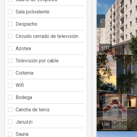
Sala polivalente
Despacho
Circuito cerrado de televisión
Azotea
1
/
37
Televisión por cable
Cisterna
Wifi
Bodega
Cancha de tenis
Jacuzzi
1
/
30
Sauna