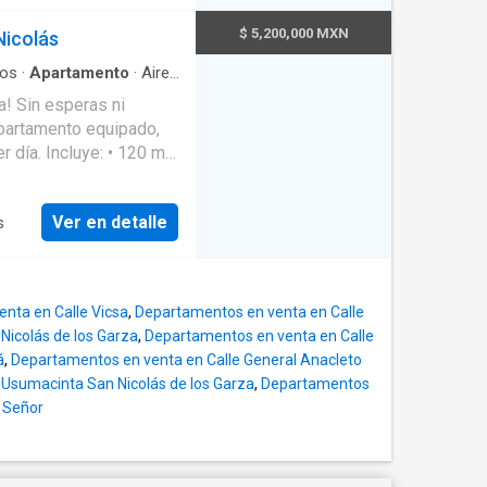
, campana y tarja •
$ 5,200,000 MXN
Nicolás
icos de techo + boiler
os
·
Apartamento
·
Aire
 personas con
! Sin esperas ni
ral
·
Elevador
·
Recámara
epartamento equipado,
seta de vigilancia
·
ardines, mini Oxxo y
 día. Incluye: • 120 m²
pinterías, parrilla, y
nes de negociación
Ver en detalle
s
letos • Balcón en area
nes de estacionamiento
es: piscina, asadores,
eso controlado 24/7.
nta en Calle Vicsa
,
Departamentos en venta en Calle
stos sorpresa ni
icolás de los Garza
,
Departamentos en venta en Calle
a que lo disfrutes
á
,
Departamentos en venta en Calle General Anacleto
y opciones de
 Usumacinta San Nicolás de los Garza
,
Departamentos
l Señor