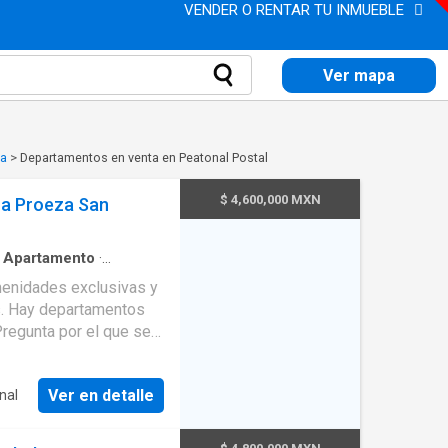
VENDER O RENTAR TU INMUEBLE
Ver mapa
za
>
Departamentos en venta en Peatonal Postal
$ 4,600,000 MXN
La Proeza San
·
Apartamento
·
Terraza
·
Cocina integral
·
menidades exclusivas y
 discapacidad
·
Cocina
s. Hay departamentos
acondicionado
·
ón
·
Asador
·
Despacho
Ver en detalle
nal