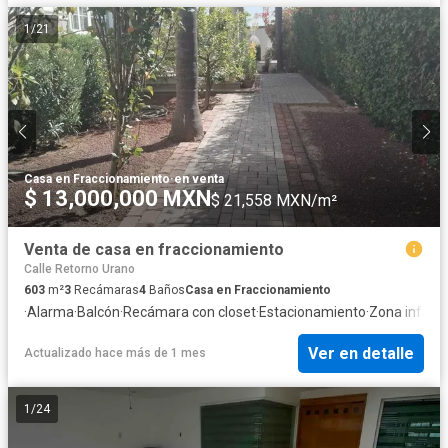
1
/
21
Casa en Fraccionamiento
·
en venta
$ 13,000,000 MXN
$ 21,558 MXN/m²
Venta de casa en fraccionamiento
Calle Retorno Urano
603
m²
3
Recámaras
4
Baños
Casa en Fraccionamiento
·
Alarma
·
Balcón
·
Recámara con closet
·
Estacionamiento
·
Zona infanti
Ver en detalle
Actualizado hace más de 1 mes
1
/
24