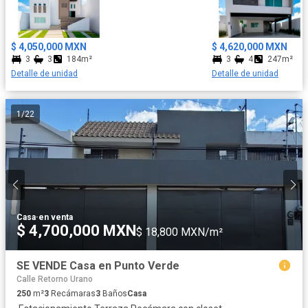
$ 4,050,000 MXN
$ 4,620,000 MXN
3
3
184m²
3
4
247m²
Detalle de unidad
Detalle de unidad
1
/
22
Casa
·
en venta
$ 4,700,000 MXN
$ 18,800 MXN/m²
SE VENDE Casa en Punto Verde
Calle Retorno Urano
250
m²
3
Recámaras
3
Baños
Casa