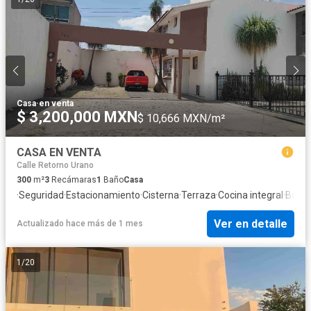
Casa
·
en venta
$ 3,200,000 MXN
$ 10,666 MXN/m²
CASA EN VENTA
Calle Retorno Urano
300
m²
3
Recámaras
1
Baño
Casa
·
Seguridad
·
Estacionamiento
·
Cisterna
·
Terraza
·
Cocina integral
·
Balcó
Ver en detalle
Actualizado hace más de 1 mes
1
/
20