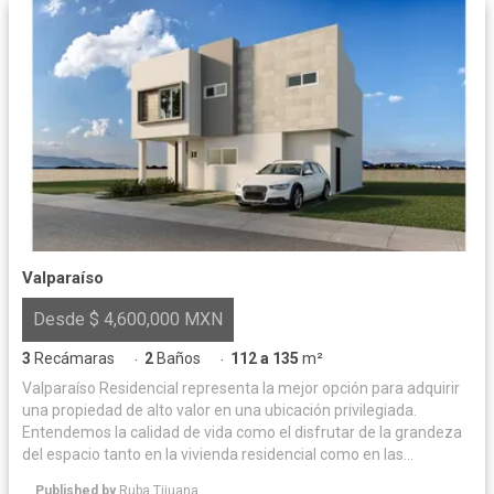
Valparaíso
Desde $ 4,600,000 MXN
3
Recámaras
2
Baños
112 a 135
m²
·
·
Valparaíso Residencial representa la mejor opción para adquirir
una propiedad de alto valor en una ubicación privilegiada.
Entendemos la calidad de vida como el disfrutar de la grandeza
del espacio tanto en la vivienda residencial como en las
amenidades que complementan un muy único estilo de vida
Published by
Ruba Tijuana