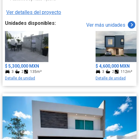
Ver detalles del proyecto
Unidades disponibles:
Ver más unidades
$ 5,300,000 MXN
$ 4,600,000 MXN
3
2
135m²
3
2
112m²
Detalle de unidad
Detalle de unidad