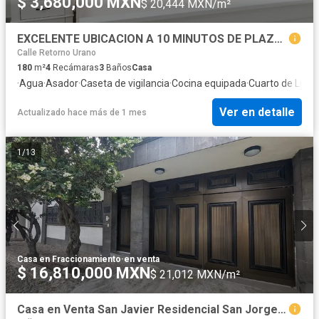
$ 3,680,000 MXN
$ 20,444 MXN/m²
EXCELENTE UBICACION A 10 MINUTOS DE PLAZA MAYOR
Calle Retorno Urano
180
m²
4
Recámaras
3
Baños
Casa
·
Agua
·
Asador
·
Caseta de vigilancia
·
Cocina equipada
·
Cuarto de Limp
Ver en detalle
Actualizado hace más de 1 mes
1
/
13
Casa en Fraccionamiento
·
en venta
$ 16,810,000 MXN
$ 21,012 MXN/m²
Casa en Venta San Javier Residencial San Jorge Leon Gto