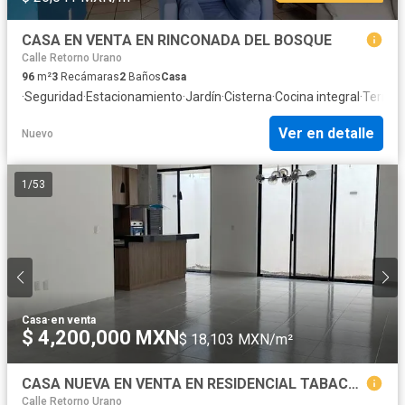
CASA EN VENTA EN RINCONADA DEL BOSQUE
Calle Retorno Urano
96
m²
3
Recámaras
2
Baños
Casa
·
Seguridad
·
Estacionamiento
·
Jardín
·
Cisterna
·
Cocina integral
·
Terraz
Ver en detalle
Nuevo
1
/
53
Casa
·
en venta
$ 4,200,000 MXN
$ 18,103 MXN/m²
CASA NUEVA EN VENTA EN RESIDENCIAL TABACHINES 3 RECAMARAS C/U CON BAÑO
Calle Retorno Urano