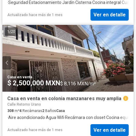
·
Seguridad
·
Estacionamiento
·
Jardín
·
Cisterna
·
Cocina integral
·
Cuarto 
Ver en detalle
Actualizado hace más de 1 mes
1
/
20
Casa
·
en venta
$ 2,500,000 MXN
$ 8,116 MXN/m²
Casa en venta en colonia manzanares muy amplia
Calle Retorno Urano
308
m²
4
Recámaras
2
Baños
Casa
·
Aire acondicionado
·
Agua
·
Wifi
·
Recámara con closet
·
Cocina equipad
Ver en detalle
Actualizado hace más de 1 mes