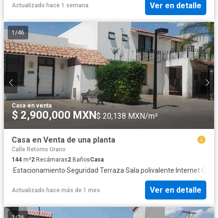
Ver en detalle
Actualizado hace 1 semana
1
/
46
Casa
·
en venta
$ 2,900,000 MXN
$ 20,138 MXN/m²
Casa en Venta de una planta
Calle Retorno Urano
144
m²
2
Recámaras
2
Baños
Casa
·
Estacionamiento
·
Seguridad
·
Terraza
·
Sala polivalente
·
Internet
·
Cocin
Ver en detalle
Actualizado hace más de 1 mes
1
/
26