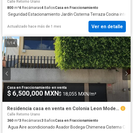
Calle Retorno Urano
800
m²
4
Recámaras
4
Baños
Casa en Fraccionamiento
·
Seguridad
·
Estacionamiento
·
Jardín
·
Cisterna
·
Terraza
·
Cocina integra
Ver en detalle
Actualizado hace más de 1 mes
1
/
14
Casa en Fraccionamiento
·
en venta
$ 6,500,000 MXN
$ 18,055 MXN/m²
Residencia casa en venta en Colonia Leon Moderno Leon Guanajuato Mexico
Calle Retorno Urano
360
m²
3
Recámaras
3
Baños
Casa en Fraccionamiento
·
Agua
·
Aire acondicionado
·
Asador
·
Bodega
·
Chimenea
·
Cisterna
·
Cocin