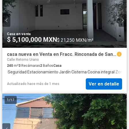
Casa
·
en venta
$ 5,100,000 MXN
$ 21,250 MXN/m²
casa nueva en Venta en Fracc. Rinconada de Santa Fe 1, León Guanajuato.
Calle Retorno Urano
240
m²
3
Recámaras
2
Baños
Casa
·
Seguridad
·
Estacionamiento
·
Jardín
·
Cisterna
·
Cocina integral
·
Zona in
Ver en detalle
Actualizado hace más de 1 mes
1
/
17