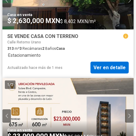
Casa
·
en venta
$ 2,630,000 MXN
$ 8,402 MXN/m²
SE VENDE CASA CON TERRENO
Calle Retorno Urano
313
m²
3
Recámaras
2
Baños
Casa
·
Estacionamiento
Ver en detalle
Actualizado hace más de 1 mes
1
/
3
Casa
·
en venta