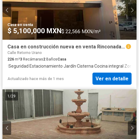
Casa
·
en venta
$ 5,100,000 MXN
$ 22,566 MXN/m²
Casa en construcción nueva en venta Rinconada de santa Fe 1, León Gto.
Calle Retorno Urano
226
m²
3
Recámaras
2
Baños
Casa
·
Seguridad
·
Estacionamiento
·
Jardín
·
Cisterna
·
Cocina integral
·
Zona in
Ver en detalle
Actualizado hace más de 1 mes
1
/
29