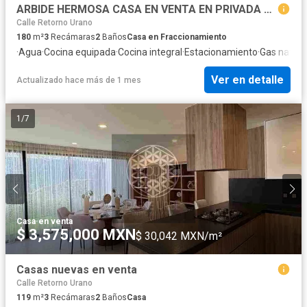
ARBIDE HERMOSA CASA EN VENTA EN PRIVADA DE SOLO 8 CASA RECIEN REMODELADA SOBRE BLV IMPORTANTE 180 M2 CONSTRUCCION 3 RECAMARAS COCINA TOTALMENTE NUEVA
Calle Retorno Urano
180
m²
3
Recámaras
2
Baños
Casa en Fraccionamiento
·
Agua
·
Cocina equipada
·
Cocina integral
·
Estacionamiento
·
Gas natura
Ver en detalle
Actualizado hace más de 1 mes
1
/
7
Casa
·
en venta
$ 3,575,000 MXN
$ 30,042 MXN/m²
Casas nuevas en venta
Calle Retorno Urano
119
m²
3
Recámaras
2
Baños
Casa