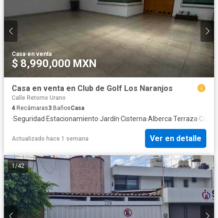
Casa
·
en venta
$ 8,990,000 MXN
Casa en venta en Club de Golf Los Naranjos
Calle Retorno Urano
4
Recámaras
3
Baños
Casa
·
Seguridad
·
Estacionamiento
·
Jardín
·
Cisterna
·
Alberca
·
Terraza
·
Cocin
Ver en detalle
Actualizado hace 1 semana
1
/
42