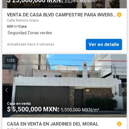
$ 23,000,000 MXN
$ 35,384 MXN/m²
VENTA DE CASA BLVD CAMPESTRE PARA INVERSIONISTAS o DESARROLLADORES
Calle Retorno Urano
650
m²
Casa
·
Seguridad
·
Zonas verdes
Ver en detalle
Actualizado hace 3 semanas
1
/
20
Casa
·
en venta
$ 5,500,000 MXN
$ 5,500,000 MXN/m²
CASA EN VENTA EN JARDINES DEL MORAL