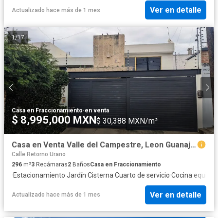
Ver en detalle
Actualizado hace más de 1 mes
1
/
17
Casa en Fraccionamiento
·
en venta
$ 8,995,000 MXN
$ 30,388 MXN/m²
Casa en Venta Valle del Campestre, Leon Guanajuato
Calle Retorno Urano
296
m²
3
Recámaras
2
Baños
Casa en Fraccionamiento
·
Estacionamiento
·
Jardín
·
Cisterna
·
Cuarto de servicio
·
Cocina equipa
Ver en detalle
Actualizado hace más de 1 mes