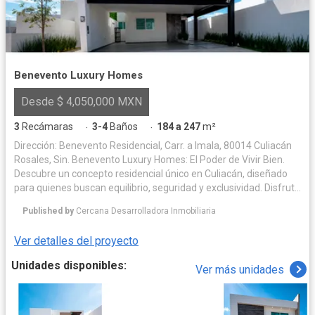
Benevento Luxury Homes
Desde $ 4,050,000 MXN
3
Recámaras
3-4
Baños
184 a 247
m²
·
·
Dirección: Benevento Residencial, Carr. a Imala, 80014 Culiacán
Rosales, Sin. Benevento Luxury Homes: El Poder de Vivir Bien.
Descubre un concepto residencial único en Culiacán, diseñado
para quienes buscan equilibrio, seguridad y exclusividad. Disfruta
de una vida plena en un entorno con amenidades de primer nivel
Published by
Cercana Desarrolladora Inmobiliaria
—como alberca, casa club y áreas pet friendly—, Ven y conoce el
lugar donde tu familia merece crecer. Tu nuevo hogar te espera.
Ver detalles del proyecto
Amenidades: - Alberca - Casa Club - Asadores - Kids Zone -
Baños - Cerca Eléctrica - Ciclovía - Áreas verdes - Pet Friendly -
Unidades disponibles:
Ver más unidades
Control de Acceso - Piñatero