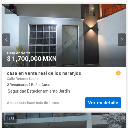
1
/
10
Casa
·
en venta
$ 1,700,000 MXN
casa en venta real de los naranjos
Calle Retorno Urano
2
Recámaras
2
Baños
Casa
·
Seguridad
·
Estacionamiento
·
Jardín
Ver en detalle
Actualizado hace más de 1 mes
1
/
28