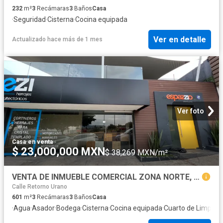
232
m²
3
Recámaras
3
Baños
Casa
·
Seguridad
·
Cisterna
·
Cocina equipada
Ver en detalle
Actualizado hace más de 1 mes
Ver foto
Casa
·
en venta
$ 23,000,000 MXN
$ 38,269 MXN/m²
VENTA DE INMUEBLE COMERCIAL ZONA NORTE, CERCA A COSTCO, LEÓN, GTO.
Calle Retorno Urano
601
m²
3
Recámaras
3
Baños
Casa
·
Agua
·
Asador
·
Bodega
·
Cisterna
·
Cocina equipada
·
Cuarto de Limpiez