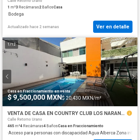
Calle Retorno Urano
1
m²
3
Recámaras
2
Baños
Casa
·
Bodega
Ver en detalle
Actualizado hace 2 semanas
1
/
12
Casa en Fraccionamiento
·
en venta
$ 9,500,000 MXN
$ 20,430 MXN/m²
VENTA DE CASA EN COUNTRY CLUB LOS NARANJOS CON ALBERCA
Calle Retorno Urano
465
m²
4
Recámaras
4
Baños
Casa en Fraccionamiento
·
Acceso para personas con discapacidad
·
Agua
·
Alberca
·
Zona infanti