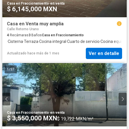
Casa en Fraccionamiento
·
en venta
$ 6,145,000 MXN
Casa en Venta muy amplia
Calle Retorno Urano
4
Recámaras
3
Baños
Casa en Fraccionamiento
·
Cisterna
·
Terraza
·
Cocina integral
·
Cuarto de servicio
·
Cocina equipad
Ver en detalle
Actualizado hace más de 1 mes
1
/
37
Casa en Fraccionamiento
·
en venta
$ 3,550,000 MXN
$ 19,722 MXN/m²