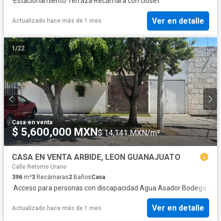
·
Estacionamiento
·
Terraza
·
Recámara con closet
Ver en detalle
Actualizado hace más de 1 mes
1
/
22
Casa
·
en venta
$ 5,600,000 MXN
$ 14,141 MXN/m²
CASA EN VENTA ARBIDE, LEON GUANAJUATO
Calle Retorno Urano
396
m²
3
Recámaras
2
Baños
Casa
·
Acceso para personas con discapacidad
·
Agua
·
Asador
·
Bodega
·
Circ
Ver en detalle
Actualizado hace más de 1 mes