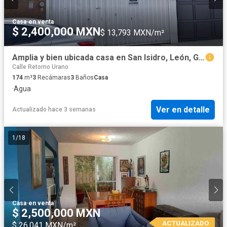
Casa
·
en venta
$ 2,400,000 MXN
$ 13,793 MXN/m²
Amplia y bien ubicada casa en San Isidro, León, Gto.
Calle Retorno Urano
174
m²
3
Recámaras
3
Baños
Casa
·
Agua
Ver en detalle
Actualizado hace 3 semanas
1
/
18
Casa
·
en venta
$ 2,500,000 MXN
ACTUALIZADO
$ 26,041 MXN/m²