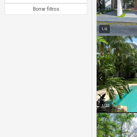
Borrar filtros
1
/
6
1
/
20