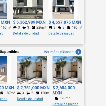
ilación cruzada en sus
on walking closet, baño
ias cuentan con
cios de sala, comedor,
ayor comodidad y
1 MXN
$ 5,362,989 MXN
$ 4,657,875 MXN
tilo rústico ecológico.
160m²
3
3
226m²
3
3
190m²
dad
Detalle de unidad
Detalle de unidad
 chukum, la cual se
dín
, ceiba y otras plantas
disponibles:
Ver más unidades
 (Por espacios del
e encuentra un cuarto
enda. Equipada con
ndicionados. Cocina con
 Tinaco Boiler
n El Ramonal, Cancún,
000 MXN
$ 2,751,000 MXN
$ 2,654,000
namiento El Ramonal es
MXN
187m²
3
2
120m²
. 2 minutos en coche o
128m²
os al aeropuerto y al
nidad
Detalle de unidad
mosas del Caribe y del
Detalle de unidad