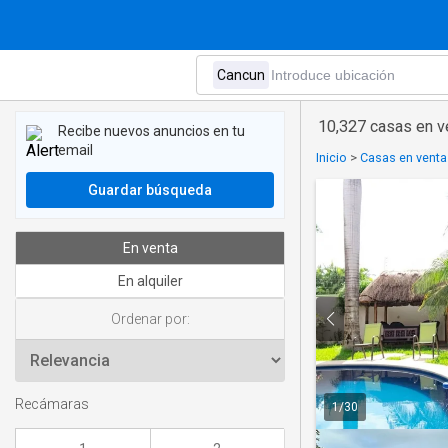
10,327 casas en v
Recibe nuevos anuncios en tu
email
Inicio
>
Casas en venta
Guardar búsqueda
En venta
En alquiler
Ordenar por:
Recámaras
1
/
30