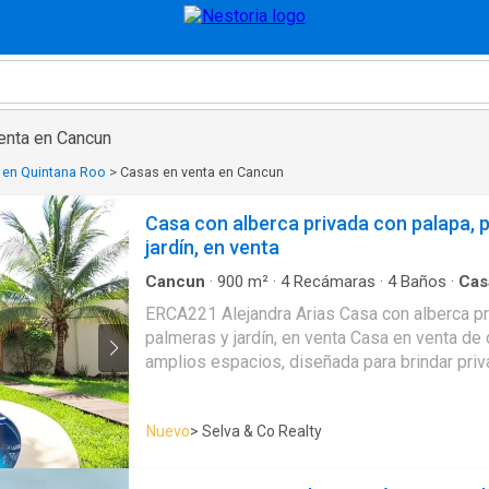
enta en Cancun
 en Quintana Roo
>
Casas en venta en Cancun
Casa con alberca privada con palapa, 
jardín, en venta
Cancun
·
900
m²
·
4
Recámaras
·
4
Baños
·
Cas
Cocina integral
·
Estacionamiento
·
Internet
·
Seg
ERCA221 Alejandra Arias Casa con alberca pr
palmeras y jardín, en venta Casa en venta de dos niveles con
amplios espacios, diseñada para brindar priva
funcionalidad, Ubicada en una de las zonas 
plusvalía, con acceso inmediato a escuelas, 
Nuevo
> Selva & Co Realty
restaurantes y todos los servicios esenciales. CARACTERÍSTI
DESTACADAS Vistas al jardín de la casa Cas
para aprovechar la luz natural Alberca privad