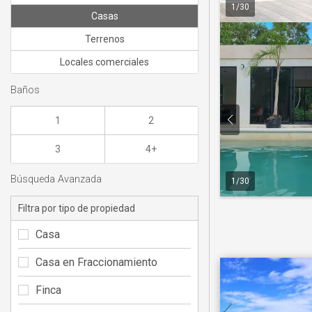
1
/
30
Casas
Terrenos
Locales comerciales
Baños
1
2
3
4+
Búsqueda Avanzada
1
/
30
Filtra por tipo de propiedad
Casa
Casa en Fraccionamiento
Finca