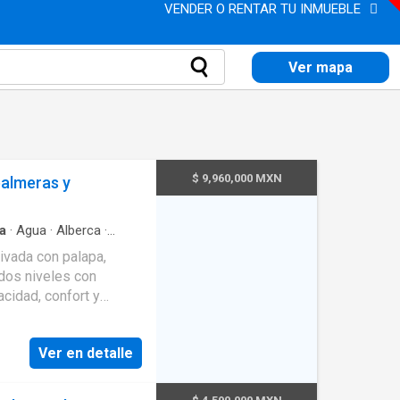
VENDER O RENTAR TU INMUEBLE
Ver mapa
$ 9,960,000 MXN
palmeras y
a
·
Agua
·
Alberca
·
uridad
·
Terraza
ivada con palapa,
cidad, confort y
de mayor crecimiento y
comercios,
Ver en detalle
CAS
a luminosa diseñada
a con palapa Amplio