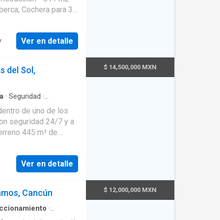
n el
avado , area social
Ver en detalle
y
 #cancun
$ 14,500,000 MXN
 del Sol,
a
·
Seguridad
·
ina integral
·
Cuarto de
dentro de uno de los
valente
·
Bodega
·
Cuarto
on seguridad 24/7 y a
Recámara con closet
salida independiente.
Ver en detalle
plios e iluminados
ida a otro jardín
con baño completo Área
$ 12,000,000 MXN
lamos, Cancún
accionamiento
·
Alberca
·
Terraza
·