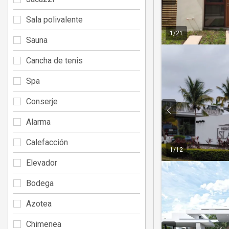
Sala polivalente
1
/
21
Sauna
Cancha de tenis
Spa
Conserje
Alarma
Calefacción
1
/
12
Elevador
Bodega
Azotea
Chimenea