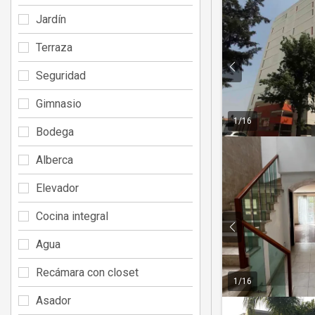
Jardín
Terraza
Seguridad
Gimnasio
1
/
16
Bodega
Alberca
Elevador
Cocina integral
Agua
Recámara con closet
1
/
16
Asador