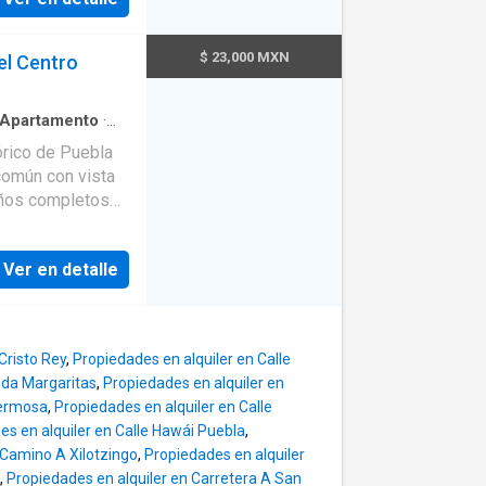
undarias Con
ital Puebla:
da y
eles Puebla:
Iberoamericana
$ 23,000 MXN
el Centro
 admiten
EP:
to incluido)
de Monterrey,
Apartamento
·
. • Recta a
egral
·
Elevador
·
érico Ecológico:
órico de Puebla
ad
·
Cocina
ico de Puebla:
común con vista
panorámica
·
urantes,
. Estos tiempos
 del tránsito y
Ver en detalle
nsuales, con
o)
amiento •
. • Un mes de
io. Ven a conocer
Cristo Rey
,
Propiedades en alquiler en Calle
s Ánimas ideal
ida Margaritas
,
Propiedades en alquiler en
milias que buscan
Hermosa
,
Propiedades en alquiler en Calle
de mudarse a un
es en alquiler en Calle Hawái Puebla
,
 Camino A Xilotzingo
,
Propiedades en alquiler
,
Propiedades en alquiler en Carretera A San