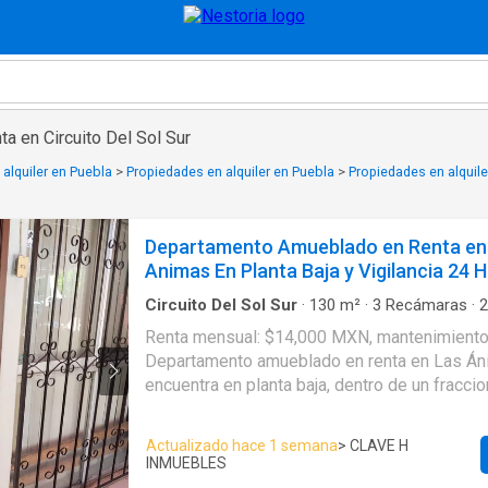
ta en Circuito Del Sol Sur
alquiler en Puebla
>
Propiedades en alquiler en Puebla
>
Propiedades en alquile
Departamento Amueblado en Renta en
Animas En Planta Baja y Vigilancia 24 
Circuito Del Sol Sur
·
130
m²
·
3
Recámaras
·
2
Apartamento
·
Acceso para personas con disc
Renta mensual: $14,000 MXN, mantenimiento 
Zona infantil
·
Asador
·
Caseta de vigilancia
·
Cir
Departamento amueblado en renta en Las Án
televisión
·
Cisterna
·
Cocina equipada
·
Cocina i
Limpieza
·
Electricidad
·
Estacionamiento
·
Gas n
encuentra en planta baja, dentro de un fracci
Recámara con closet
·
Seguridad
·
Televisión po
ubicado junto a CAPUFE, con vigilancia las 24
Zonas verdes
excelente conexión con las principales vialid
Actualizado hace 1 semana
> CLAVE H
ciudad. Es una opción ideal para quienes bu
INMUEBLES
tranquilo, seguro, completamente equipado y 