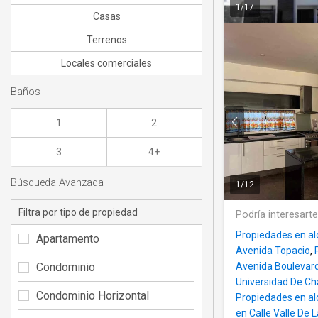
1
/
17
Casas
Terrenos
Locales comerciales
Baños
1
2
3
4+
Búsqueda Avanzada
1
/
12
Filtra por tipo de propiedad
Podría interesart
Propiedades en al
Apartamento
Avenida Topacio
,
Condominio
Avenida Boulevar
Universidad De C
Condominio Horizontal
Propiedades en al
en Calle Valle De 