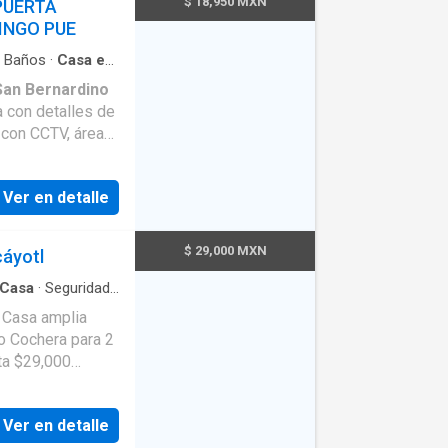
$ 18,950 MXN
PUERTA
INGO PUE
Baños
·
Casa en
·
Cancha de tenis
San Bernardino
sión
·
Cisterna
·
mpieza
·
mnasio
·
Jardín
·
dad
·
Vista
egos, Gimnasio,
Ver en detalle
ixco, Boulevard
s
ales como
$ 29,000 MXN
cáyotl
Casa
·
Seguridad
·
ervicio
·
Cocina
o Casa amplia
onas verdes
·
 y comedor, 1/2
 2
loset
·
Vista
l. PRIMER
SEGUNDO
ón + Recámara
Ver en detalle