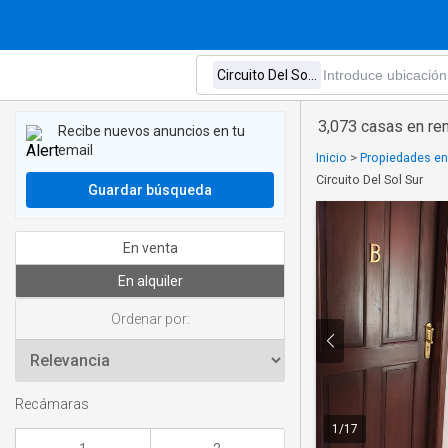
3,073 casas en ren
Recibe nuevos anuncios en tu
email
Inicio
>
Propiedades en 
Circuito Del Sol Sur
Guardar búsqueda
En venta
En alquiler
Ordenar por:
Recámaras
1
/
17