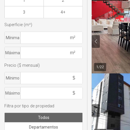
1
2
3
4+
Superficie (m²)
Mínima
Máxima
Precio ($ mensual)
1
/
22
Mínimo
Máximo
Filtra por tipo de propiedad
Todos
Departamentos