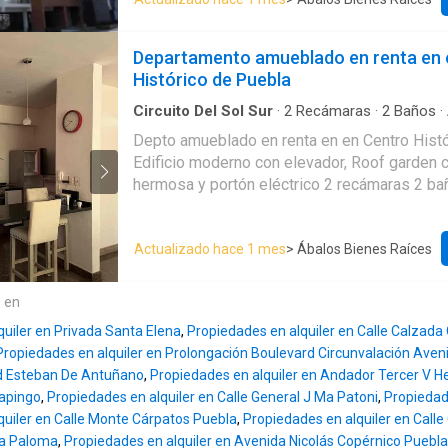
Closet Y Baño Completo Dos Recámaras Sec
Solesta: aproximadamente 10 minutos. • Hosp
Closet Segundo Baño Completo Cocina Integral Equipa
aproximadamente 10 minutos. • Hospital Áng
Cerrada Cuarto De Lavado Con Baño Completo Dos Lugares
aproximadamente 12 minutos. • Universidad 
Departamento amueblado en renta en 
Techados De Estacionamiento Bodega No se
Puebla: aproximadamente 12 minutos. • UPA
Histórico de Puebla
mascotas Renta: $19,500 (con mantenimien
aproximadamente 15 minutos. • Tecnológico 
Circuito Del Sol Sur
·
2
Recámaras
·
2
Baños
·
Campus Puebla: aproximadamente 15 minutos
Estacionamiento
·
Cisterna
·
Terraza
·
Cocina int
Cholula: aproximadamente 10 minutos. • Perif
Depto amueblado en renta en en Centro Hist
Balcón
·
Acceso para personas con discapacid
aproximadamente 12 minutos. • Centro Histór
Edificio moderno con elevador, Roof garden 
equipada
·
Azotea
·
Cuarto de Limpieza
·
Vista 
aproximadamente 15 minutos. • Bancos, resta
Recámara con closet
·
Conserje
hermosa y portón eléctrico 2 recámaras 2 baños completos
gasolineras y farmacias: entre 3 y 5 minutos
Sala Comedor Balcones Cocina integral con barra
son aproximados y pueden variar dependiendo
desayunador Cuarto de lavado 1 lugar de estacionamiento
del horario. Precio de renta $14,000 MXN me
Actualizado hace 1 mes
> Ábalos Bienes Raíces
techado Renta: 23,000 (incluye mantenimient
mantenimiento incluido. Requisitos de arrend
Contrato mínimo de un año. • Un mes de renta
e en
depósito. • Póliza jurídica. • Obligado solidar
quiler en Privada Santa Elena
,
Propiedades en alquiler en Calle Calzada 
este departamento amueblado en renta en La
Propiedades en alquiler en Prolongación Boulevard Circunvalación Aven
para profesionistas, ejecutivos, parejas o fa
d Esteban De Antuñano
,
Propiedades en alquiler en Andador Tercer V 
seguridad, buena ubicación y la comodidad 
hapingo
,
Propiedades en alquiler en Calle General J Ma Patoni
,
Propiedad
espacio completamente equipado.
quiler en Calle Monte Cárpatos Puebla
,
Propiedades en alquiler en Calle
La Paloma
,
Propiedades en alquiler en Avenida Nicolás Copérnico Puebla