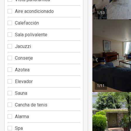
Aire acondicionado
1
/
53
Calefacción
Sala polivalente
Jacuzzi
Conserje
Azotea
Elevador
1
/
11
Sauna
Cancha de tenis
Alarma
Spa