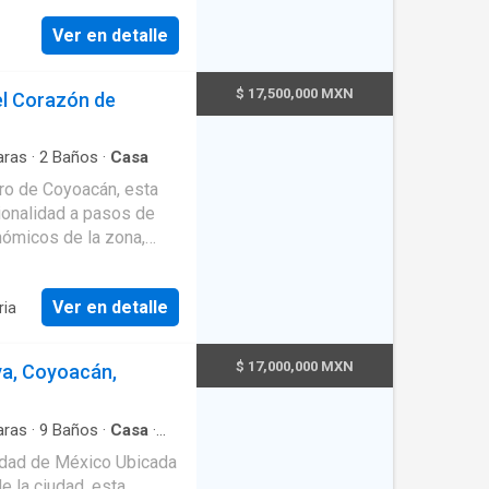
Ver en detalle
$ 17,500,000 MXN
el Corazón de
ras
·
2
Baños
·
Casa
tro de Coyoacán, esta
ionalidad a pasos de
onómicos de la zona,
alo de Coyoacán.
 el mejor entorno.
Ver en detalle
ria
os) Uso de suelo:
ara diversas
$ 17,000,000 MXN
ya, Coyoacán,
eal para los amantes de
onal. 🌿 Patio trasero
e. 🚗 Espacio para 2
ras
·
9
Baños
·
Casa
·
lancia
·
Chimenea
·
rtible en un
e México Ubicada
Cuarto de servicio
·
e la ciudad, esta