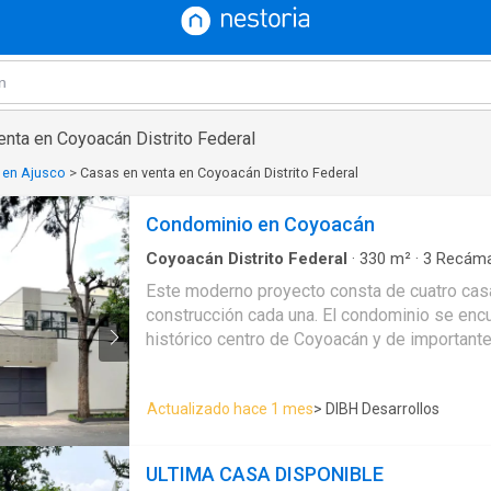
enta en Coyoacán Distrito Federal
 en Ajusco
>
Casas en venta en Coyoacán Distrito Federal
Condominio en Coyoacán
Coyoacán Distrito Federal
·
330
m²
·
3
Recáma
Seguridad
·
Estacionamiento
·
Jardín
·
Cisterna
·
Este moderno proyecto consta de cuatro ca
·
Cuarto de servicio
·
Balcón
·
Cocina equipada
·
construcción cada una. El condominio se encuentra muy cerca del
Circuito cerrado de televisión
·
Electricidad
·
Azo
Limpieza
·
Televisión por cable
·
Gas natural
·
Zo
histórico centro de Coyoacán y de importan
Recámara con closet
·
Caseta de vigilancia
Churubusco, División del norte y Tlalpan. Ad
ubicación la calle de Irlanda es ancha y arbol
Actualizado hace 1 mes
> DIBH Desarrollos
comerciales, cines y escuelas en la zona. Características de cada
casa: Superficie construida 330 m2 Superficie de desplante privativa
por casa 152 mts2 Terrazas Estudio 3 Recámaras 4 1/2 Baños
ULTIMA CASA DISPONIBLE
Caseta de vigilancia Cocina con lavavajillas 