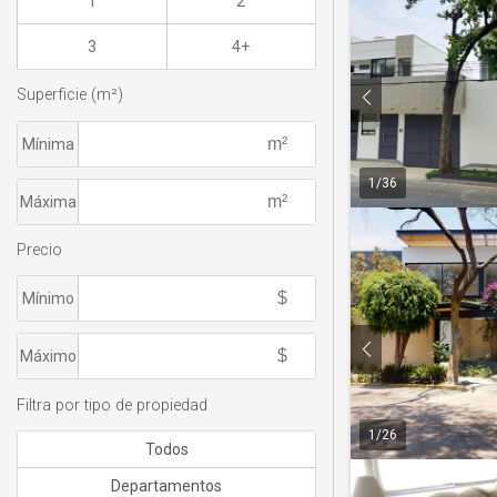
1
2
3
4+
Superficie (m²)
Mínima
1
/
36
Máxima
Precio
Mínimo
Máximo
Filtra por tipo de propiedad
1
/
26
Todos
Departamentos