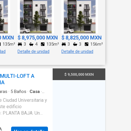
00 MXN
$ 8,975,000 MXN
$ 8,825,000 MXN
135m²
3
4
135m²
3
3
156m²
dad
Detalle de unidad
Detalle de unidad
$ 9,500,000 MXN
 MULTI-LOFT A
IA
ras
·
5
Baños
·
Casa
·
cón
·
Cocina equipada
·
n por cable
te edificio
de: PLANTA BAJA: Un
o. Estacionamiento
ga. PRIMER NIVEL:
A