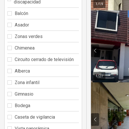
discapacidad
1
/
19
Balcón
Asador
Zonas verdes
Chimenea
Circuito cerrado de televisión
Alberca
1
/
21
Zona infantil
Gimnasio
Bodega
Caseta de vigilancia
Vista panorámica