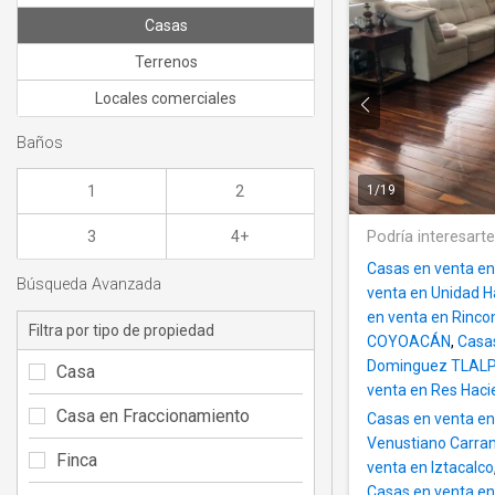
Casas
Terrenos
Locales comerciales
Baños
1
2
1
/
19
3
4+
Podría interesart
Casas en venta en
Búsqueda Avanzada
venta en Unidad H
en venta en Rinc
Filtra por tipo de propiedad
COYOACÁN
,
Casas
Dominguez TLAL
Casa
venta en Res Hac
Casa en Fraccionamiento
Casas en venta en
Venustiano Carra
Finca
venta en Iztacalco
Casas en venta en