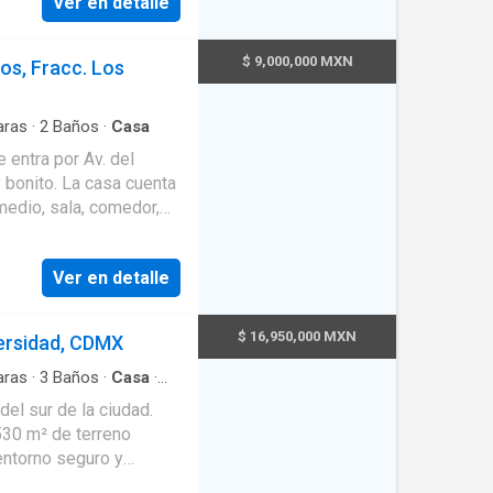
Ver en detalle
on
r y baño con tina.
a (área común).
$ 9,000,000 MXN
os, Fracc. Los
, cocina, una recámara
RCER NIVEL: Un Loft con
dor y tapanco y terraza
ras
·
2
Baños
·
Casa
n rentadas y podrían
 entra por Av. del
ropietario tramite el
casa cuenta
medio, sala, comedor,
área de lavado, cuarto
ción
Ver en detalle
ales, supermercados,
$ 16,950,000 MXN
versidad, CDMX
ras
·
3
Baños
·
Casa
·
Terraza
·
Cocina integral
el sur de la ciudad.
a
·
Sala polivalente
·
530 m² de terreno
a con closet
·
Caseta
entorno seguro y