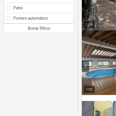
Patio
Portero automático
1
/
28
Borrar filtros
1
/
22