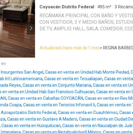
las mejores escuelas, centros comerciales, 
de la ciudad, brindándote acceso a todo lo q
Coyoacán Distrito Federal
·
495
m²
·
3
Recáma
Agua
·
Bodega
·
Cisterna
·
Cocina equipada
·
Coc
minutos de tu hogar. PLANTA BAJA: Acceso principal a través de
RECÁMARA PRINCIPAL CON BAÑO Y VESTI
Limpieza
·
Cuarto de servicio
·
Electricidad
·
Est
jardín frontal, fuente, sala y amplio comedor, 
CON VESTIDOR, 3 Y MEDIO BAÑOS, ESTUDI
Jardín
·
Despacho
·
Recámara con closet
·
Segu
concepto abierto, equipada con cubiertas de g
cable
·
Wifi
·
Zonas verdes
DE TV, AMPLIO HALL, SALA, COMEDOR, CO
de visitas y estudio. PLANTA ALTA: Family ro
EQUIPADA, DESAYUNADOR, TERRAZA, JARD
Posibilidad de convertir el espacio en una c
LAVADO Y ÁREA DE TENDIDO, CUARTO DE S
recámaras secundarias, con vestidor, baño en 
Actualizado hace más de 1 mes
> REGINA BARBE
ESTACIONAMIENTO CUBIERTO PARA 4 COCH
pergolada cada una. La recámara principal c
ACABADOS FINOS, MADERA Y DUELA DE CA
en granito, cabina de WC, regaderas y vestidor dobl
8,250 LITROS, TINACOS, EXCELENTE ESTA
e en
servicio con acceso independiente. Cuarto c
INSTALACIÓN ELÉCTRICA NUEVA. SEMI RE
de lavado y tendido. Estacionamiento para 4
 Insurgentes San Angel
,
Casas en venta en Unidad Hab Monte Piedad
,
C
PARA VIVIRLA!
estacionamiento y medio baño para choferes
ab Int Latinoamericana
,
Casas en venta en Tecualiapan
,
Casas en venta 
para programar una visita y descubre todo lo
onada Reyes
,
Casas en venta en Conjunto Mariana
,
Casas en venta en U
propiedad tiene para ofrecer.
 en venta en Unidad Hab San Francisco Culhuacan
,
Casas en venta en
PAN
,
Casas en venta en Cabañas COYOACÁN
,
Casas en venta en Res M
ienda Coapa
,
Casas en venta en Tenorios Infonavit Ii
,
Casas en venta en 
 Azcapotzalco Distrito Federal
,
Casas en venta en Cuauhtémoc
,
Casas 
nza
,
Casas en venta en Gustavo A Madero
,
Casas en venta en Ciudad D
,
Casas en venta en Huixquilucan
,
Casas en venta en Naucalpan de Juá
 Iztapalapa
,
Casas en venta en Nezahualcóyotl México
,
Casas en venta