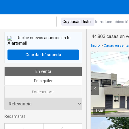
44,803 casas en v
Recibe nuevos anuncios en tu
email
Inicio
>
Casas en venta
Guardar búsqueda
En venta
En alquiler
Ordenar por:
1
/
38
Recámaras