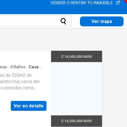
VENDER O RENTAR TU INMUEBLE
Ver mapa
$ 16,500,000 MXN
ras
·
4
Baños
·
Casa
·
Terraza
·
Cocina integral
sas de 330m2 de
Internet
·
Bodega
·
tea
·
Agua
·
Cuarto de
nas verdes
·
Despacho
·
tes avenidas como
emás de su privilegiada
ada. Centros
Ver en detalle
$ 16,500,000 MXN
Sala comedor con jardín