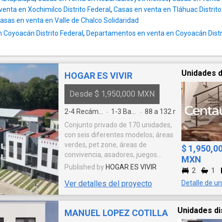
venta en Xochimilco Distrito Federal
,
Casas en venta en Tláhuac Distrito
asas en venta en Valle de Chalco Solidaridad
n Coyoacán Distrito Federal
,
Departamentos en venta en Coyoacán Distr
Unidades d
HOGAR ES VIVIR
Desde $ 1,950,000 MXN
2-4
Recámaras
1-3
Baños
88 a 132
m²
·
·
Conjunto privado de 170 unidades,
con seis diferentes modelos; áreas
verdes, pet zone, áreas de
$ 1,950,0
convivencia, asadores, juegos
MXN
infantiles.
Published by
HOGAR ES VIVIR
2
1
Ver detalles del proyecto
Detalle de u
Unidades di
MANUEL LOPEZ COTILLA