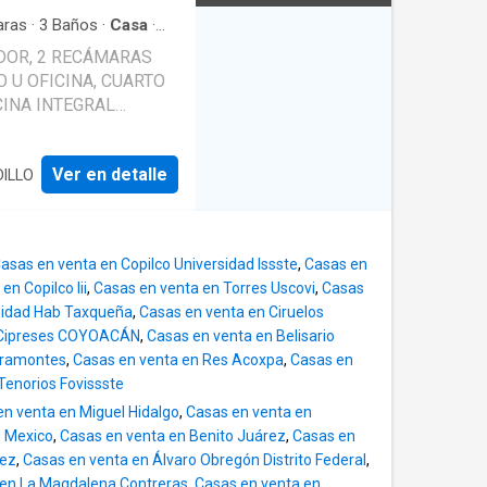
restaurantes y parques
ue necesitas a pocos
ras
·
3
Baños
·
Casa
·
ina integral
·
Cuarto de
DOR, 2 RECÁMARAS
acionamiento
·
Internet
·
cocina integral en
O U OFICINA, CUARTO
ridad
·
Televisión por
ranito, alacena, baño
CINA INTEGRAL
om con salida a terraza;
ÍN, CUARTO DE
uarta recámara. Dos
ERVICIO CON BAÑO,
granito y terraza
Ver en detalle
DILLO
ES, ÁREA DE GUARDA,
uenta con baño acabado
LIDAD, CISTERNA DE
e. Área de
DO Y MANTENIMIENTO.
on baño completo. Área
MODELADA. LISTA
 autos, Bodega en
asas en venta en Copilco Universidad Issste
,
Casas en
. Contáctanos ahora
en Copilco Iii
,
Casas en venta en Torres Uscovi
,
Casas
 que esta impresionante
nidad Hab Taxqueña
,
Casas en venta en Ciruelos
 Cipreses COYOACÁN
,
Casas en venta en Belisario
iramontes
,
Casas en venta en Res Acoxpa
,
Casas en
Tenorios Fovissste
en venta en Miguel Hidalgo
,
Casas en venta en
e Mexico
,
Casas en venta en Benito Juárez
,
Casas en
rez
,
Casas en venta en Álvaro Obregón Distrito Federal
,
 en La Magdalena Contreras
,
Casas en venta en