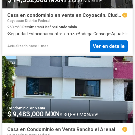
$ 55,330 MXN/m²
Casa en condominio en venta en Coyoacán. Ciudad de México
Coyoacán Distrito Federal
263
m²
3
Recámaras
3
Baños
Condominio
·
Seguridad
·
Estacionamiento
·
Terraza
·
Bodega
·
Conserje
·
Agua
·
Electr
Ver en detalle
Actualizado hace 1 mes
1
/
33
Condominio
·
en venta
$ 9,483,000 MXN
$ 30,889 MXN/m²
Casa en Condominio en Venta Rancho el Arenal