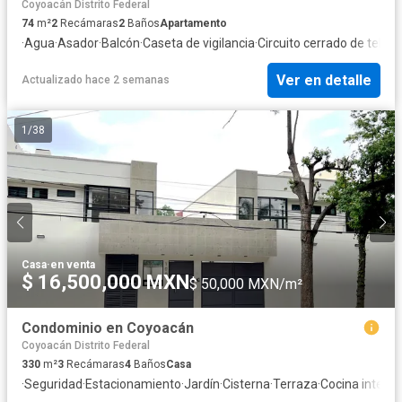
Coyoacán Distrito Federal
74
m²
2
Recámaras
2
Baños
Apartamento
·
Agua
·
Asador
·
Balcón
·
Caseta de vigilancia
·
Circuito cerrado de televi
Ver en detalle
Actualizado hace 2 semanas
1
/
38
Casa
·
en venta
$ 16,500,000 MXN
$ 50,000 MXN/m²
Condominio en Coyoacán
Coyoacán Distrito Federal
330
m²
3
Recámaras
4
Baños
Casa
·
Seguridad
·
Estacionamiento
·
Jardín
·
Cisterna
·
Terraza
·
Cocina integra