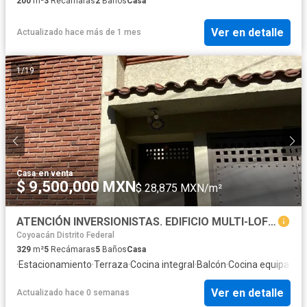
200
m²
3
Recámaras
2
Baños
Casa
Ver en detalle
Actualizado hace más de 1 mes
1
/
19
Casa
·
en venta
$ 9,500,000 MXN
$ 28,875 MXN/m²
ATENCIÓN INVERSIONISTAS. EDIFICIO MULTI-LOFT A UNOS PASOS DE CIUDAD UNIVERSITARIA
Coyoacán Distrito Federal
329
m²
5
Recámaras
5
Baños
Casa
·
Estacionamiento
·
Terraza
·
Cocina integral
·
Balcón
·
Cocina equipada
·
I
Ver en detalle
Actualizado hace 0 semanas