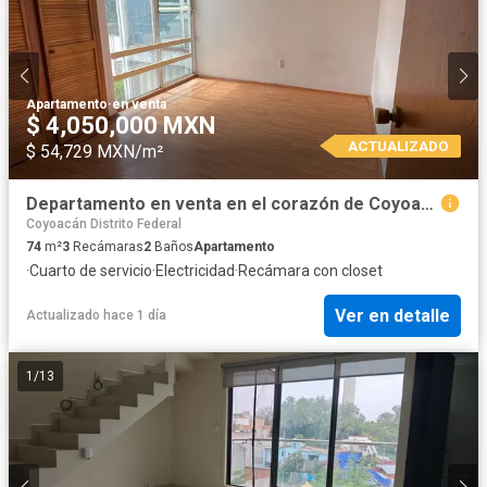
Apartamento
·
en venta
$ 4,050,000 MXN
ACTUALIZADO
$ 54,729 MXN/m²
Departamento en venta en el corazón de Coyoacán
Coyoacán Distrito Federal
74
m²
3
Recámaras
2
Baños
Apartamento
·
Cuarto de servicio
·
Electricidad
·
Recámara con closet
Ver en detalle
Actualizado hace 1 día
1
/
13