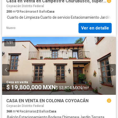
Casa en Venta en Campestre Churubusco, super ubicación!
Coyoacán Distrito Federal
200
m²
3
Recámaras
1
Baño
Casa
·
Cuarto de Limpieza
·
Cuarto de servicio
·
Estacionamiento
·
Jardín
·
Ter
Ver en detalle
Nuevo
1
/
31
Casa
·
en venta
$ 19,800,000 MXN
$ 53,804 MXN/m²
CASA EN VENTA EN COLONIA COYOACÁN
Coyoacán Distrito Federal
368
m²
4
Recámaras
2
Baños
Casa
·
Balcón
·
Estacionamiento
·
Bodega
·
Chimenea
·
Jardín
·
Terraza