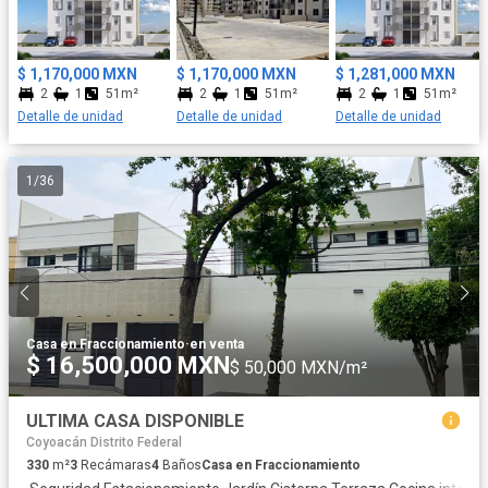
$ 1,170,000 MXN
$ 1,170,000 MXN
$ 1,281,000 MXN
2
1
51m²
2
1
51m²
2
1
51m²
Detalle de unidad
Detalle de unidad
Detalle de unidad
1
/
36
Casa en Fraccionamiento
·
en venta
$ 16,500,000 MXN
$ 50,000 MXN/m²
ULTIMA CASA DISPONIBLE
Coyoacán Distrito Federal
330
m²
3
Recámaras
4
Baños
Casa en Fraccionamiento