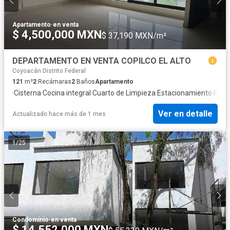
Apartamento
·
en venta
$ 4,500,000 MXN
$ 37,190 MXN/m²
DEPARTAMENTO EN VENTA COPILCO EL ALTO
Coyoacán Distrito Federal
121
m²
2
Recámaras
2
Baños
Apartamento
·
Cisterna
·
Cocina integral
·
Cuarto de Limpieza
·
Estacionamiento
·
Recá
Ver en detalle
Actualizado hace más de 1 mes
1
/
25
Condominio
·
en venta
$ 14,552,000 MXN