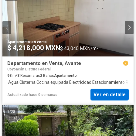
Apartamento
·
en venta
$ 4,218,000 MXN
$ 43,040 MXN/m²
Departamento en Venta, Avante
Coyoacán Distrito Federal
98
m²
3
Recámaras
2
Baños
Apartamento
·
Agua
·
Cisterna
·
Cocina equipada
·
Electricidad
·
Estacionamiento
·
Recá
Ver en detalle
Actualizado hace 0 semanas
1
/
28