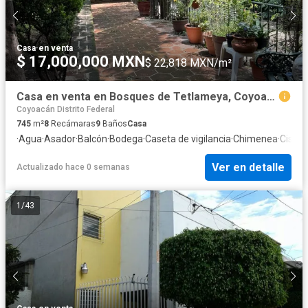
Casa
·
en venta
$ 17,000,000 MXN
$ 22,818 MXN/m²
Casa en venta en Bosques de Tetlameya, Coyoacán, Zona de Hospitales.
Coyoacán Distrito Federal
745
m²
8
Recámaras
9
Baños
Casa
·
Agua
·
Asador
·
Balcón
·
Bodega
·
Caseta de vigilancia
·
Chimenea
·
Cister
Ver en detalle
Actualizado hace 0 semanas
1
/
43