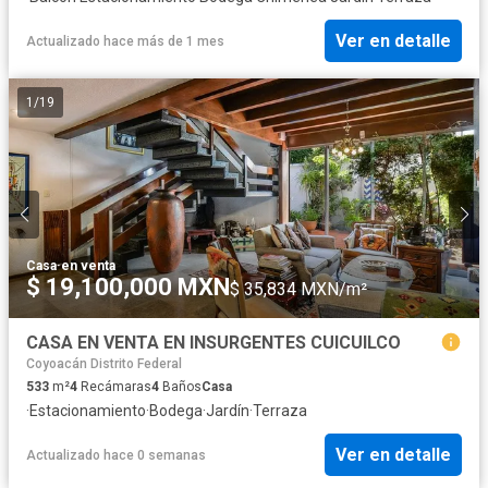
Ver en detalle
Actualizado hace más de 1 mes
1
/
19
Casa
·
en venta
$ 19,100,000 MXN
$ 35,834 MXN/m²
CASA EN VENTA EN INSURGENTES CUICUILCO
Coyoacán Distrito Federal
533
m²
4
Recámaras
4
Baños
Casa
·
Estacionamiento
·
Bodega
·
Jardín
·
Terraza
Ver en detalle
Actualizado hace 0 semanas