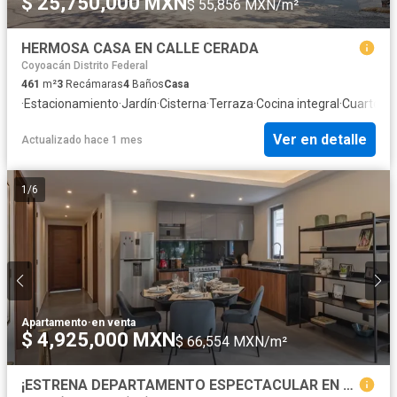
$ 25,750,000 MXN
$ 55,856 MXN/m²
HERMOSA CASA EN CALLE CERADA
Coyoacán Distrito Federal
461
m²
3
Recámaras
4
Baños
Casa
·
Estacionamiento
·
Jardín
·
Cisterna
·
Terraza
·
Cocina integral
·
Cuarto de
Ver en detalle
Actualizado hace 1 mes
1
/
6
Apartamento
·
en venta
$ 4,925,000 MXN
$ 66,554 MXN/m²
¡ESTRENA DEPARTAMENTO ESPECTACULAR EN COYOACÁN!