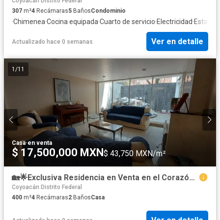
Coyoacán Distrito Federal
307
m²
4
Recámaras
5
Baños
Condominio
·
Chimenea
·
Cocina equipada
·
Cuarto de servicio
·
Electricidad
·
Estacio
Ver en detalle
Actualizado hace 0 semanas
1
/
11
Casa
·
en venta
$ 17,500,000 MXN
$ 43,750 MXN/m²
🏡🌟Exclusiva Residencia en Venta en el Corazón de Coyoacán 🌟🏡
Coyoacán Distrito Federal
400
m²
4
Recámaras
2
Baños
Casa