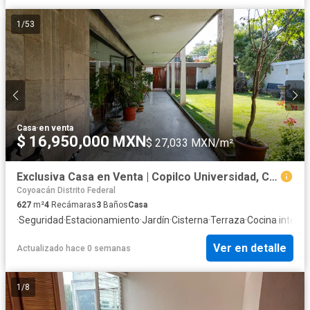
1
/
53
Casa
·
en venta
$ 16,950,000 MXN
$ 27,033 MXN/m²
Exclusiva Casa en Venta | Copilco Universidad, CDMX
Coyoacán Distrito Federal
627
m²
4
Recámaras
3
Baños
Casa
·
Seguridad
·
Estacionamiento
·
Jardín
·
Cisterna
·
Terraza
·
Cocina integra
Ver en detalle
Actualizado hace 0 semanas
1
/
8