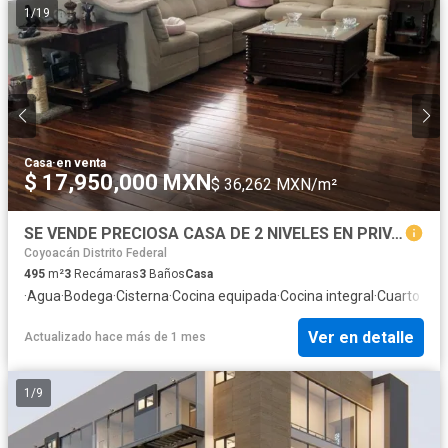
1
/
19
Casa
·
en venta
$ 17,950,000 MXN
$ 36,262 MXN/m²
SE VENDE PRECIOSA CASA DE 2 NIVELES EN PRIVADA
Coyoacán Distrito Federal
495
m²
3
Recámaras
3
Baños
Casa
·
Agua
·
Bodega
·
Cisterna
·
Cocina equipada
·
Cocina integral
·
Cuarto de 
Ver en detalle
Actualizado hace más de 1 mes
1
/
9