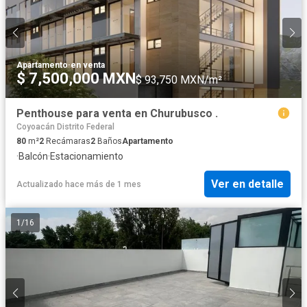
Apartamento
·
en venta
$ 7,500,000 MXN
$ 93,750 MXN/m²
Penthouse para venta en Churubusco .
Coyoacán Distrito Federal
80
m²
2
Recámaras
2
Baños
Apartamento
·
Balcón
·
Estacionamiento
Ver en detalle
Actualizado hace más de 1 mes
1
/
16