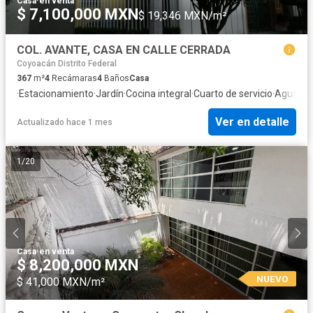
Casa
·
en venta
$ 7,100,000 MXN
$ 19,346 MXN/m²
COL. AVANTE, CASA EN CALLE CERRADA
Coyoacán Distrito Federal
367
m²
4
Recámaras
4
Baños
Casa
·
Estacionamiento
·
Jardín
·
Cocina integral
·
Cuarto de servicio
·
Agua
·
Re
Ver en detalle
Actualizado hace 1 mes
1
/
20
Casa
·
en venta
$ 8,200,000 MXN
NUEVO
$ 41,000 MXN/m²