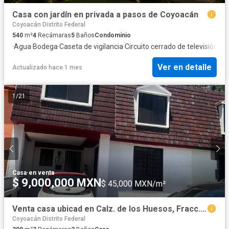
Casa con jardín en privada a pasos de Coyoacán
Coyoacán Distrito Federal
540
m²
4
Recámaras
5
Baños
Condominio
·
Agua
·
Bodega
·
Caseta de vigilancia
·
Circuito cerrado de televisión
·
Ch
Ver en detalle
Actualizado hace 1 mes
1
/
21
Casa
·
en venta
$ 9,000,000 MXN
$ 45,000 MXN/m²
Venta casa ubicad en Calz. de los Huesos, Fracc. Los Sacuces
Coyoacán Distrito Federal