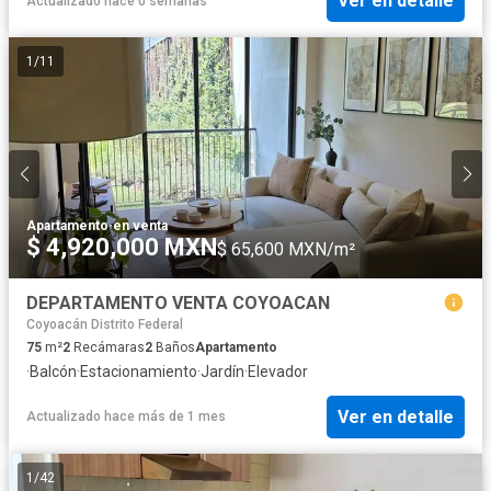
Ver en detalle
Actualizado hace 0 semanas
1
/
11
Apartamento
·
en venta
$ 4,920,000 MXN
$ 65,600 MXN/m²
DEPARTAMENTO VENTA COYOACAN
Coyoacán Distrito Federal
75
m²
2
Recámaras
2
Baños
Apartamento
·
Balcón
·
Estacionamiento
·
Jardín
·
Elevador
Ver en detalle
Actualizado hace más de 1 mes
1
/
42