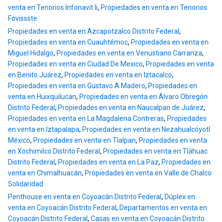
venta en Tenorios Infonavit Ii
,
Propiedades en venta en Tenorios
Fovissste
Propiedades en venta en Azcapotzalco Distrito Federal
,
Propiedades en venta en Cuauhtémoc
,
Propiedades en venta en
Miguel Hidalgo
,
Propiedades en venta en Venustiano Carranza
,
Propiedades en venta en Ciudad De Mexico
,
Propiedades en venta
en Benito Juárez
,
Propiedades en venta en Iztacalco
,
Propiedades en venta en Gustavo A Madero
,
Propiedades en
venta en Huixquilucan
,
Propiedades en venta en Álvaro Obregón
Distrito Federal
,
Propiedades en venta en Naucalpan de Juárez
,
Propiedades en venta en La Magdalena Contreras
,
Propiedades
en venta en Iztapalapa
,
Propiedades en venta en Nezahualcóyotl
México
,
Propiedades en venta en Tlalpan
,
Propiedades en venta
en Xochimilco Distrito Federal
,
Propiedades en venta en Tláhuac
Distrito Federal
,
Propiedades en venta en La Paz
,
Propiedades en
venta en Chimalhuacán
,
Propiedades en venta en Valle de Chalco
Solidaridad
Penthouse en venta en Coyoacán Distrito Federal
,
Dúplex en
venta en Coyoacán Distrito Federal
,
Departamentos en venta en
Coyoacán Distrito Federal
,
Casas en venta en Coyoacán Distrito