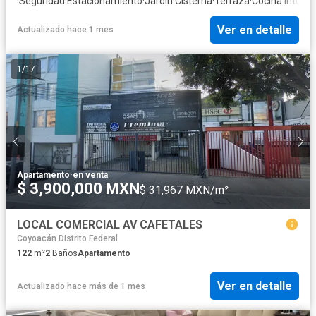
·
Seguridad
·
Estacionamiento
·
Jardín
·
Cisterna
·
Terraza
·
Cocina integra
Ver en detalle
Actualizado hace 1 mes
1
/
17
Apartamento
·
en venta
$ 3,900,000 MXN
$ 31,967 MXN/m²
LOCAL COMERCIAL AV CAFETALES
Coyoacán Distrito Federal
122
m²
2
Baños
Apartamento
Ver en detalle
Actualizado hace más de 1 mes