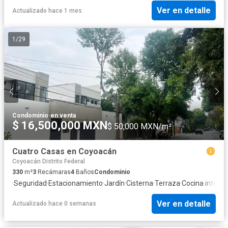
Ver en detalle
Actualizado hace 1 mes
1
/
29
Condominio
·
en venta
$ 16,500,000 MXN
$ 50,000 MXN/m²
Cuatro Casas en Coyoacán
Coyoacán Distrito Federal
330
m²
3
Recámaras
4
Baños
Condominio
·
Seguridad
·
Estacionamiento
·
Jardín
·
Cisterna
·
Terraza
·
Cocina integra
Ver en detalle
Actualizado hace 0 semanas