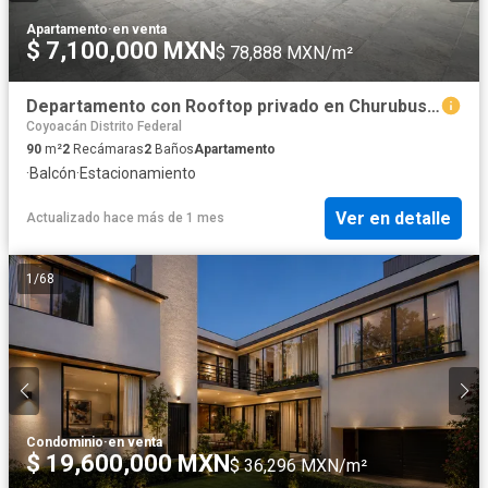
Apartamento
·
en venta
$ 7,100,000 MXN
$ 78,888 MXN/m²
Departamento con Rooftop privado en Churubusco!
Coyoacán Distrito Federal
90
m²
2
Recámaras
2
Baños
Apartamento
·
Balcón
·
Estacionamiento
Ver en detalle
Actualizado hace más de 1 mes
1
/
68
Condominio
·
en venta
$ 19,600,000 MXN
$ 36,296 MXN/m²