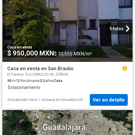
5 fotos
Casa
·
en venta
$ 950,000 MXN
$ 10,555 MXN/m²
Casa en venta en San Braulio
El Paraiso TLAJOMULCO DE ZÚÑIGA
90
m²
2
Recámaras
2
Baños
Casa
·
Estacionamiento
Ver en detalle
Actualizado hace 1 semana
en
Inmuebles24