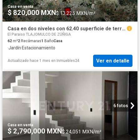
Casa
·
en venta
$ 820,000 MXN
$ 13,225 MXN/m²
Casa en dos niveles con 62.40 superficie de terreno en Fracc. San José del Valle
El Paraiso TLAJOMULCO DE ZÚÑIGA
62
m²
2
Recámaras
1
Baño
Casa
·
Jardín
·
Estacionamiento
Ver en detalle
Actualizado hace 1 mes
en
Inmuebles24
6 fotos
Casa
·
en venta
$ 2,790,000 MXN
$ 24,051 MXN/m²