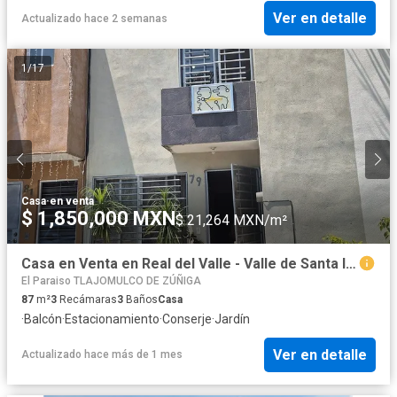
Ver en detalle
Actualizado hace 2 semanas
1
/
17
Casa
·
en venta
$ 1,850,000 MXN
$ 21,264 MXN/m²
Casa en Venta en Real del Valle - Valle de Santa Ines 79
El Paraiso TLAJOMULCO DE ZÚÑIGA
87
m²
3
Recámaras
3
Baños
Casa
·
Balcón
·
Estacionamiento
·
Conserje
·
Jardín
Ver en detalle
Actualizado hace más de 1 mes