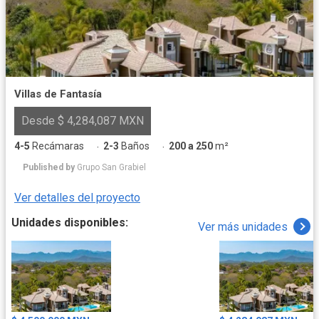
Villas de Fantasía
Desde $ 4,284,087 MXN
4-5
Recámaras
2-3
Baños
200 a 250
m²
·
·
Published by
Grupo San Grabiel
Ver detalles del proyecto
Unidades disponibles:
Ver más unidades