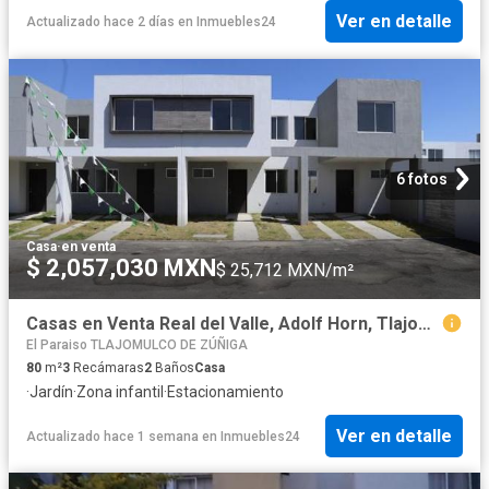
Ver en detalle
Actualizado hace 2 días
en
Inmuebles24
6 fotos
Casa
·
en venta
$ 2,057,030 MXN
$ 25,712 MXN/m²
Casas en Venta Real del Valle, Adolf Horn, Tlajomulco de Zuñiga
El Paraiso TLAJOMULCO DE ZÚÑIGA
80
m²
3
Recámaras
2
Baños
Casa
·
Jardín
·
Zona infantil
·
Estacionamiento
Ver en detalle
Actualizado hace 1 semana
en
Inmuebles24