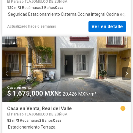
El Paraiso TLAJOMULCO DE ZÚÑIGA
120
m²
3
Recámaras
3
Baños
Casa
·
Seguridad
·
Estacionamiento
·
Cisterna
·
Cocina integral
·
Cocina equip
Ver en detalle
Actualizado hace 0 semanas
1
/
14
Casa
·
en venta
$ 1,675,000 MXN
$ 20,426 MXN/m²
Casa en Venta, Real del Valle
El Paraiso TLAJOMULCO DE ZÚÑIGA
82
m²
3
Recámaras
2
Baños
Casa
·
Estacionamiento
·
Terraza