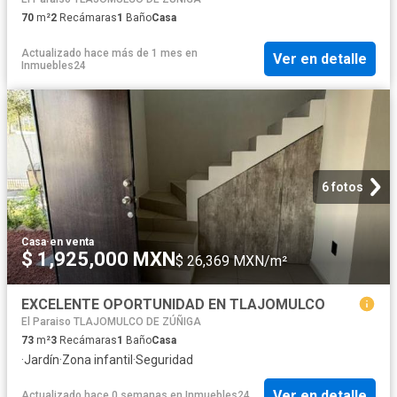
70
m²
2
Recámaras
1
Baño
Casa
Actualizado hace más de 1 mes
en
Ver en detalle
Inmuebles24
6 fotos
Casa
·
en venta
$ 1,925,000 MXN
$ 26,369 MXN/m²
EXCELENTE OPORTUNIDAD EN TLAJOMULCO
El Paraiso TLAJOMULCO DE ZÚÑIGA
73
m²
3
Recámaras
1
Baño
Casa
·
Jardín
·
Zona infantil
·
Seguridad
Ver en detalle
Actualizado hace 0 semanas
en
Inmuebles24