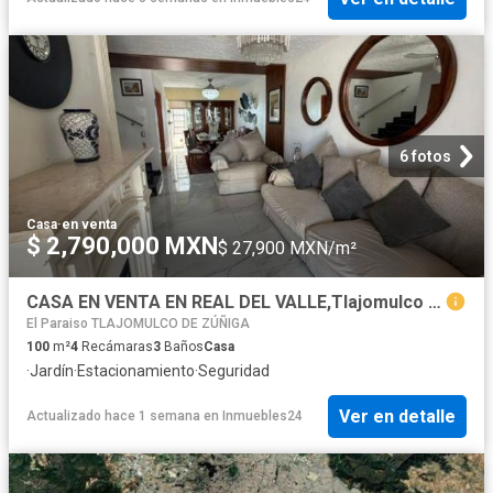
6 fotos
Casa
·
en venta
$ 2,790,000 MXN
$ 27,900 MXN/m²
CASA EN VENTA EN REAL DEL VALLE,Tlajomulco de Zuñiga
El Paraiso TLAJOMULCO DE ZÚÑIGA
100
m²
4
Recámaras
3
Baños
Casa
·
Jardín
·
Estacionamiento
·
Seguridad
Ver en detalle
Actualizado hace 1 semana
en
Inmuebles24