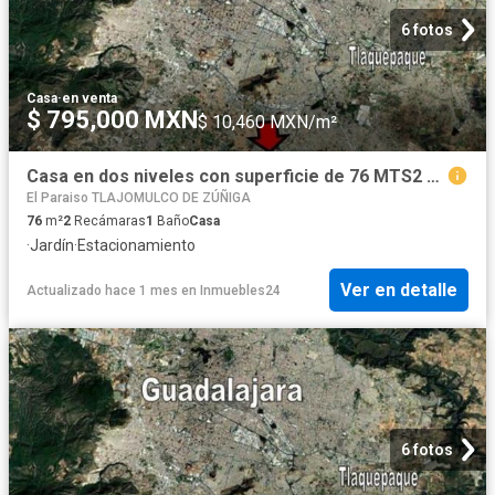
6 fotos
Casa
·
en venta
$ 795,000 MXN
$ 10,460 MXN/m²
Casa en dos niveles con superficie de 76 MTS2 en Fracc. Sendero del Valle, Tlajomulco. Jalisco
El Paraiso TLAJOMULCO DE ZÚÑIGA
76
m²
2
Recámaras
1
Baño
Casa
·
Jardín
·
Estacionamiento
Ver en detalle
Actualizado hace 1 mes
en
Inmuebles24
6 fotos