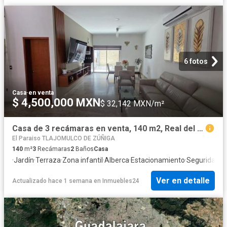
6 fotos
Casa
·
en venta
$ 4,500,000 MXN
$ 32,142 MXN/m²
Casa de 3 recámaras en venta, 140 m2, Real del Valle
El Paraiso TLAJOMULCO DE ZÚÑIGA
140
m²
3
Recámaras
2
Baños
Casa
·
Jardín
·
Terraza
·
Zona infantil
·
Alberca
·
Estacionamiento
·
Seguridad
·
A
Ver en detalle
Actualizado hace 1 semana
en
Inmuebles24