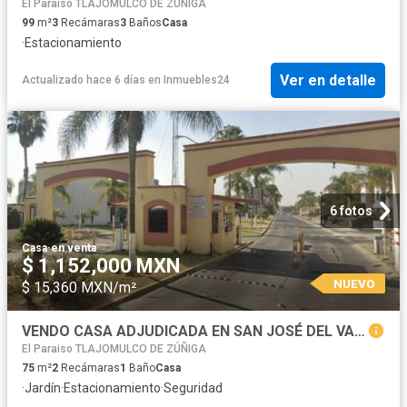
El Paraiso TLAJOMULCO DE ZÚÑIGA
99
m²
3
Recámaras
3
Baños
Casa
·
Estacionamiento
Ver en detalle
Actualizado hace 6 días
en
Inmuebles24
6 fotos
Casa
·
en venta
$ 1,152,000 MXN
NUEVO
$ 15,360 MXN/m²
VENDO CASA ADJUDICADA EN SAN JOSÉ DEL VALLE TLAJOMULCO DE ZUÑIGA
El Paraiso TLAJOMULCO DE ZÚÑIGA
75
m²
2
Recámaras
1
Baño
Casa
·
Jardín
·
Estacionamiento
·
Seguridad