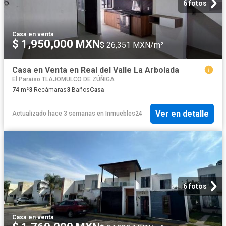
6 fotos
Casa
·
en venta
$ 1,950,000 MXN
$ 26,351 MXN/m²
Casa en Venta en Real del Valle La Arbolada
El Paraiso TLAJOMULCO DE ZÚÑIGA
74
m²
3
Recámaras
3
Baños
Casa
Ver en detalle
Actualizado hace 3 semanas
en
Inmuebles24
6 fotos
Casa
·
en venta