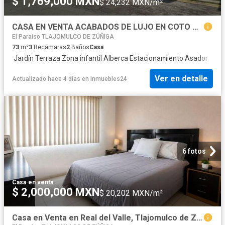
$ 1,769,000 MXN
$ 24,232 MXN/m²
CASA EN VENTA ACABADOS DE LUJO EN COTO CON ALBERCA FRACC REAL DEL VALLE
El Paraiso TLAJOMULCO DE ZÚÑIGA
73
m²
3
Recámaras
2
Baños
Casa
·
Jardín
·
Terraza
·
Zona infantil
·
Alberca
·
Estacionamiento
·
Asador
Ver en detalle
Actualizado hace 4 días
en
Inmuebles24
6 fotos
Casa
·
en venta
$ 2,000,000 MXN
$ 20,202 MXN/m²
Casa en Venta en Real del Valle, Tlajomulco de Zúñiga