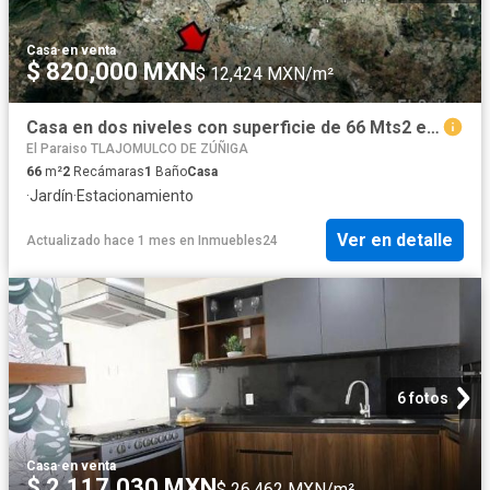
Casa
·
en venta
$ 820,000 MXN
$ 12,424 MXN/m²
Casa en dos niveles con superficie de 66 Mts2 en Fracc. San José del Valle
El Paraiso TLAJOMULCO DE ZÚÑIGA
66
m²
2
Recámaras
1
Baño
Casa
·
Jardín
·
Estacionamiento
Ver en detalle
Actualizado hace 1 mes
en
Inmuebles24
6 fotos
Casa
·
en venta
$ 2,117,030 MXN
$ 26,462 MXN/m²