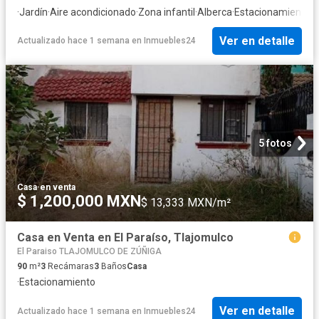
·
Jardín
·
Aire acondicionado
·
Zona infantil
·
Alberca
·
Estacionamiento
·
S
Ver en detalle
Actualizado hace 1 semana
en
Inmuebles24
5 fotos
Casa
·
en venta
$ 1,200,000 MXN
$ 13,333 MXN/m²
Casa en Venta en El Paraíso, Tlajomulco
El Paraiso TLAJOMULCO DE ZÚÑIGA
90
m²
3
Recámaras
3
Baños
Casa
·
Estacionamiento
Ver en detalle
Actualizado hace 1 semana
en
Inmuebles24