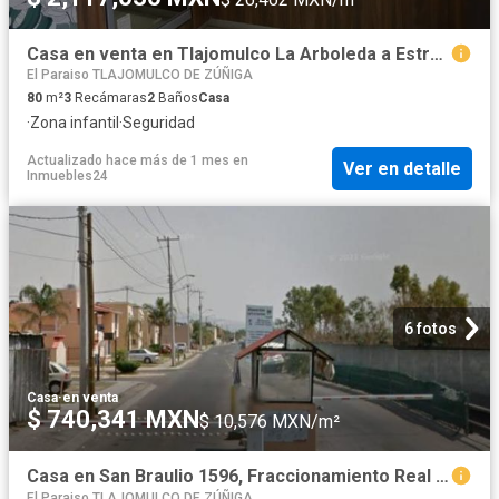
Casa en venta en Tlajomulco La Arboleda a Estrenar
El Paraiso TLAJOMULCO DE ZÚÑIGA
80
m²
3
Recámaras
2
Baños
Casa
·
Zona infantil
·
Seguridad
Actualizado hace más de 1 mes
en
Ver en detalle
Inmuebles24
6 fotos
Casa
·
en venta
$ 740,341 MXN
$ 10,576 MXN/m²
Casa en San Braulio 1596, Fraccionamiento Real del Valle, Jal
El Paraiso TLAJOMULCO DE ZÚÑIGA