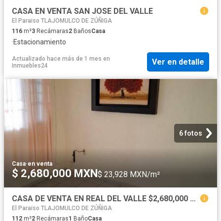
CASA EN VENTA SAN JOSE DEL VALLE
El Paraiso TLAJOMULCO DE ZÚÑIGA
116
m²
3
Recámaras
2
Baños
Casa
·
Estacionamiento
Actualizado hace más de 1 mes
en
Ver en detalle
Inmuebles24
6 fotos
Casa
·
en venta
$ 2,680,000 MXN
$ 23,928 MXN/m²
CASA DE VENTA EN REAL DEL VALLE $2,680,000 MXN
El Paraiso TLAJOMULCO DE ZÚÑIGA
112
m²
2
Recámaras
1
Baño
Casa