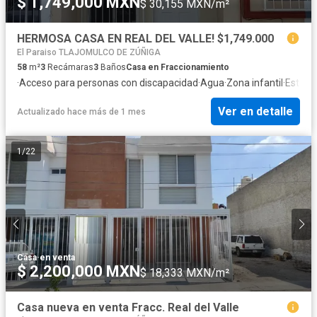
$ 1,749,000 MXN
$ 30,155 MXN/m²
HERMOSA CASA EN REAL DEL VALLE! $1,749.000
El Paraiso TLAJOMULCO DE ZÚÑIGA
58
m²
3
Recámaras
3
Baños
Casa en Fraccionamiento
·
Acceso para personas con discapacidad
·
Agua
·
Zona infantil
·
Estaci
Ver en detalle
Actualizado hace más de 1 mes
1
/
22
Casa
·
en venta
$ 2,200,000 MXN
$ 18,333 MXN/m²
Casa nueva en venta Fracc. Real del Valle