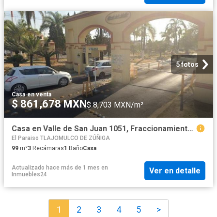
5 fotos
Casa
·
en venta
$ 861,678 MXN
$ 8,703 MXN/m²
Casa en Valle de San Juan 1051, Fraccionamiento Real del Valle, Jal
El Paraiso TLAJOMULCO DE ZÚÑIGA
99
m²
3
Recámaras
1
Baño
Casa
Actualizado hace más de 1 mes
en
Ver en detalle
Inmuebles24
1
2
3
4
5
>