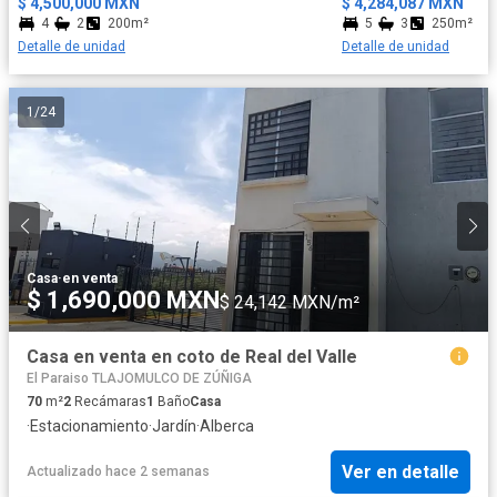
$ 4,500,000 MXN
$ 4,284,087 MXN
4
2
200m²
5
3
250m²
Detalle de unidad
Detalle de unidad
1
/
24
Casa
·
en venta
$ 1,690,000 MXN
$ 24,142 MXN/m²
Casa en venta en coto de Real del Valle
El Paraiso TLAJOMULCO DE ZÚÑIGA
70
m²
2
Recámaras
1
Baño
Casa
·
Estacionamiento
·
Jardín
·
Alberca
Ver en detalle
Actualizado hace 2 semanas