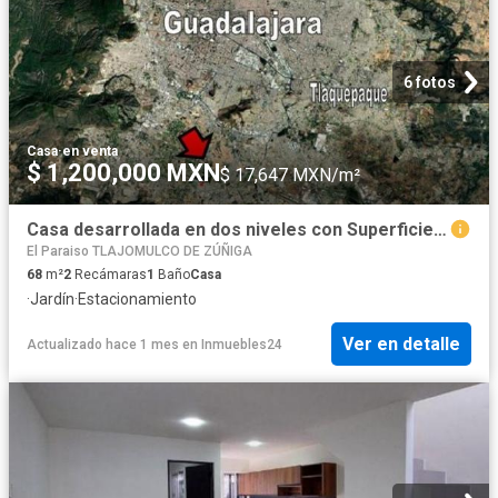
6 fotos
Casa
·
en venta
$ 1,200,000 MXN
$ 17,647 MXN/m²
Casa desarrollada en dos niveles con Superficie: 68 m2 terreno en San José del Valle Real del Valle
El Paraiso TLAJOMULCO DE ZÚÑIGA
68
m²
2
Recámaras
1
Baño
Casa
·
Jardín
·
Estacionamiento
Ver en detalle
Actualizado hace 1 mes
en
Inmuebles24