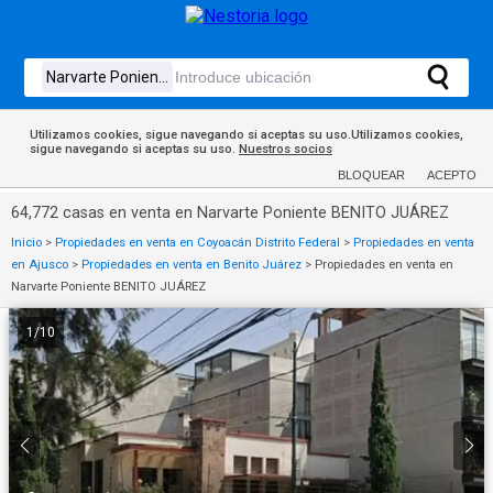
Utilizamos cookies, sigue navegando si aceptas su uso.Utilizamos cookies,
sigue navegando si aceptas su uso.
Nuestros socios
BLOQUEAR
ACEPTO
64,772 casas en venta en Narvarte Poniente BENITO JUÁREZ
Inicio
>
Propiedades en venta en Coyoacán Distrito Federal
>
Propiedades en venta
en Ajusco
>
Propiedades en venta en Benito Juárez
>
Propiedades en venta en
Narvarte Poniente BENITO JUÁREZ
1
/
10