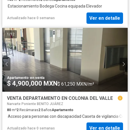
·
Estacionamiento
·
Bodega
·
Cocina equipada
·
Elevador
Ver en detalle
Actualizado hace 0 semanas
1
/
12
Apartamento
·
en venta
$ 4,900,000 MXN
$ 61,250 MXN/m²
VENTA DEPARTAMENTO EN COLONIA DEL VALLE
Narvarte Poniente BENITO JUÁREZ
80
m²
2
Recámaras
2
Baños
Apartamento
·
Acceso para personas con discapacidad
·
Caseta de vigilancia
·
Cocin
Ver en detalle
Actualizado hace 0 semanas