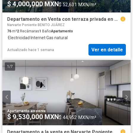
$ 4,000,000 MXN
$ 52,631 MXN/m²
Departamento en Venta con terraza privada en Narvarte Poniente exterior
Narvarte Poniente BENITO JUÁREZ
76
m²
2
Recámaras
1
Baño
Apartamento
·
Electricidad
·
Internet
·
Gas natural
Ver en detalle
Actualizado hace 1 semana
1
/
7
Apartamento
·
en venta
$ 9,530,000 MXN
$ 44,952 MXN/m²
Departamento a la venta en Narvarte Poniente