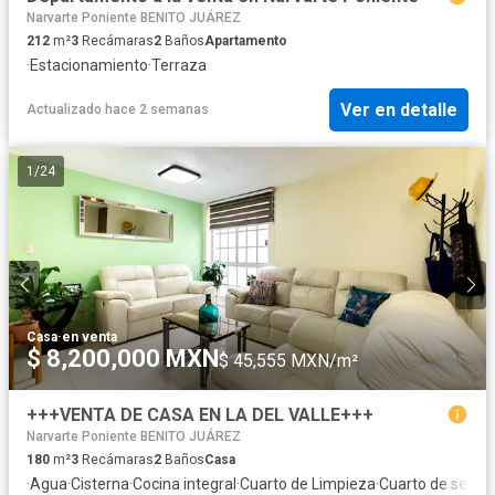
Narvarte Poniente BENITO JUÁREZ
212
m²
3
Recámaras
2
Baños
Apartamento
·
Estacionamiento
·
Terraza
Ver en detalle
Actualizado hace 2 semanas
1
/
24
Casa
·
en venta
$ 8,200,000 MXN
$ 45,555 MXN/m²
+++VENTA DE CASA EN LA DEL VALLE+++
Narvarte Poniente BENITO JUÁREZ
180
m²
3
Recámaras
2
Baños
Casa
·
Agua
·
Cisterna
·
Cocina integral
·
Cuarto de Limpieza
·
Cuarto de servic