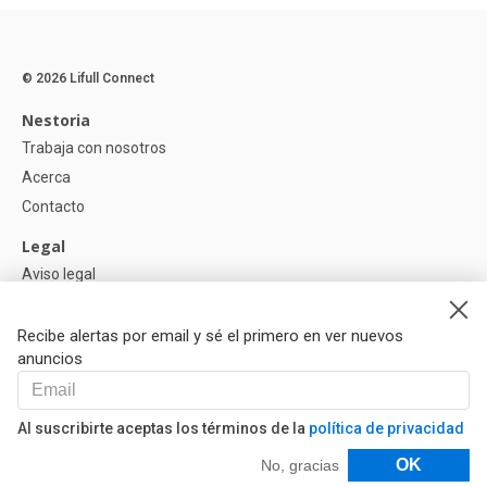
© 2026 Lifull Connect
Nestoria
Trabaja con nosotros
Acerca
Contacto
Legal
Aviso legal
Política de Privacidad
Política de Cookies
Recibe alertas por email y sé el primero en ver nuevos
anuncios
Ayuda
Preguntas
Al suscribirte aceptas los términos de la
política de privacidad
Nuestros Partners
Filtros
OK
No, gracias