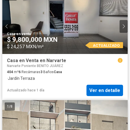
Casa
·
en venta
$ 9,800,000 MXN
ACTUALIZADO
$ 24,257 MXN/m²
Casa en Venta en Narvarte
Narvarte Poniente BENITO JUÁREZ
404
m²
6
Recámaras
3
Baños
Casa
·
Jardín
·
Terraza
Ver en detalle
Actualizado hace 1 día
1
/
8