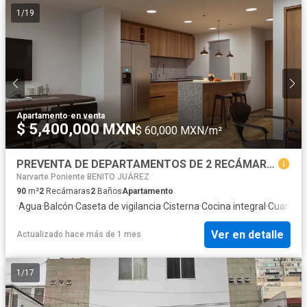
1
/
19
Apartamento
·
en venta
$ 5,400,000 MXN
$ 60,000 MXN/m²
PREVENTA DE DEPARTAMENTOS DE 2 RECÁMARAS EN NARVARTE PONIENTE, BENITO JUÁREZ.
Narvarte Poniente BENITO JUÁREZ
90
m²
2
Recámaras
2
Baños
Apartamento
·
Agua
·
Balcón
·
Caseta de vigilancia
·
Cisterna
·
Cocina integral
·
Cuarto d
Ver en detalle
Actualizado hace más de 1 mes
1
/
17