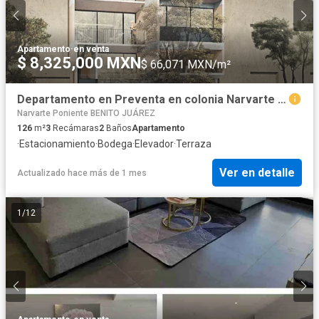
Apartamento
·
en venta
$ 8,325,000 MXN
$ 66,071 MXN/m²
Departamento en Preventa en colonia Narvarte Poniente
Narvarte Poniente BENITO JUÁREZ
126
m²
3
Recámaras
2
Baños
Apartamento
·
Estacionamiento
·
Bodega
·
Elevador
·
Terraza
Ver en detalle
Actualizado hace más de 1 mes
1
/
12