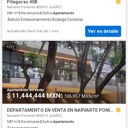
Pitagoras 408
Narvarte Poniente BENITO JUÁREZ
151
m²
3
Recámaras
2
Baños
Apartamento
·
Balcón
·
Estacionamiento
·
Bodega
·
Conserje
Ver en detalle
Actualizado hace más de 1 mes
1
/
11
Apartamento
·
en venta
$ 11,444,444 MXN
$ 106,957 MXN/m²
DEPARTAMENTO EN VENTA EN NARVARTE PONIENTE
Narvarte Poniente BENITO JUÁREZ
107
m²
2
Recámaras
2
Baños
Apartamento
·
Estacionamiento