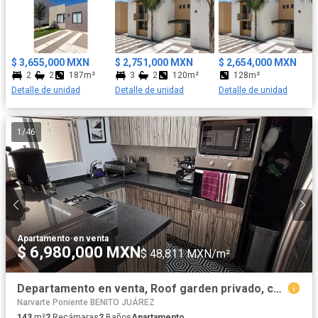
$ 3,655,000 MXN
$ 2,751,000 MXN
$ 2,654,000 MXN
2
2
187m²
3
2
120m²
128m²
Detalle de unidad
Detalle de unidad
Detalle de unidad
1
/
46
Apartamento
·
en venta
$ 6,980,000 MXN
$ 48,811 MXN/m²
Departamento en venta, Roof garden privado, colonia del Valle
Narvarte Poniente BENITO JUÁREZ
143
m²
2
Recámaras
2
Baños
Apartamento