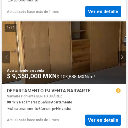
Ver en detalle
Actualizado hace más de 1 mes
1
/
14
Apartamento
·
en venta
$ 9,350,000 MXN
$ 103,888 MXN/m²
DEPARTAMENTO PJ VENTA NARVARTE
Narvarte Poniente BENITO JUÁREZ
90
m²
2
Recámaras
2
Baños
Apartamento
·
Estacionamiento
·
Conserje
·
Elevador
Ver en detalle
Actualizado hace más de 1 mes