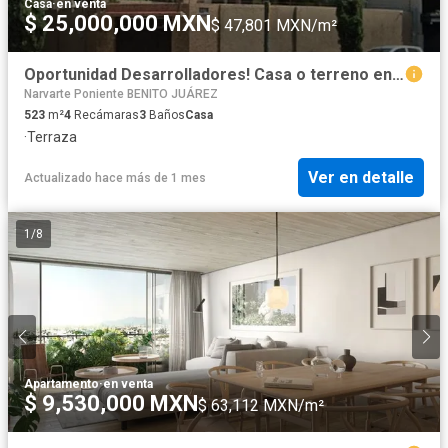
Casa
·
en venta
$ 25,000,000 MXN
$ 47,801 MXN/m²
Oportunidad Desarrolladores! Casa o terreno en esquina en Col. Narvarte Poniente
Narvarte Poniente BENITO JUÁREZ
523
m²
4
Recámaras
3
Baños
Casa
·
Terraza
Ver en detalle
Actualizado hace más de 1 mes
1
/
8
Apartamento
·
en venta
$ 9,530,000 MXN
$ 63,112 MXN/m²