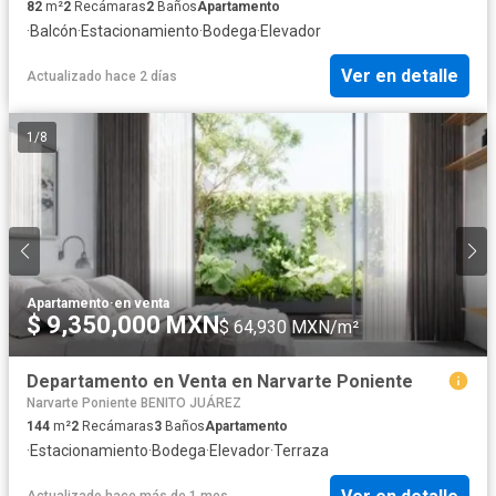
82
m²
2
Recámaras
2
Baños
Apartamento
·
Balcón
·
Estacionamiento
·
Bodega
·
Elevador
Ver en detalle
Actualizado hace 2 días
1
/
8
Apartamento
·
en venta
$ 9,350,000 MXN
$ 64,930 MXN/m²
Departamento en Venta en Narvarte Poniente
Narvarte Poniente BENITO JUÁREZ
144
m²
2
Recámaras
3
Baños
Apartamento
·
Estacionamiento
·
Bodega
·
Elevador
·
Terraza