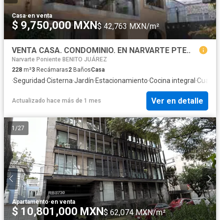
Casa
·
en venta
$ 9,750,000 MXN
$ 42,763 MXN/m²
VENTA CASA. CONDOMINIO. EN NARVARTE PTE..
Narvarte Poniente BENITO JUÁREZ
228
m²
3
Recámaras
2
Baños
Casa
·
Seguridad
·
Cisterna
·
Jardín
·
Estacionamiento
·
Cocina integral
·
Cuarto 
Ver en detalle
Actualizado hace más de 1 mes
1
/
27
Apartamento
·
en venta
$ 10,801,000 MXN
$ 62,074 MXN/m²