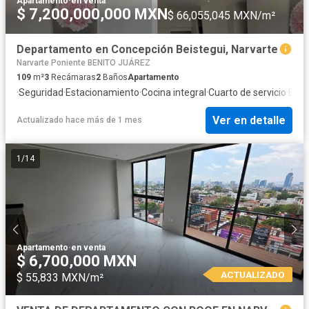
Apartamento
·
en venta
$ 7,200,000,000 MXN
$ 66,055,045 MXN/m²
Departamento en Concepción Beistegui, Narvarte
Narvarte Poniente BENITO JUÁREZ
109
m²
3
Recámaras
2
Baños
Apartamento
·
Seguridad
·
Estacionamiento
·
Cocina integral
·
Cuarto de servicio
·
Elev
Ver en detalle
Actualizado hace más de 1 mes
1
/
14
Apartamento
·
en venta
$ 6,700,000 MXN
ACTUALIZADO
$ 55,833 MXN/m²