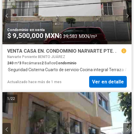
Condominio
·
en venta
$ 9,500,000 MXN
$ 39,583 MXN/m²
VENTA CASA EN. CONDOMINIO NARVARTE PTE. .
Narvarte Poniente BENITO JUÁREZ
240
m²
3
Recámaras
2
Baños
Condominio
·
Seguridad
·
Cisterna
·
Cuarto de servicio
·
Cocina integral
·
Terraza
·
Acce
Ver en detalle
Actualizado hace más de 1 mes
1
/
22