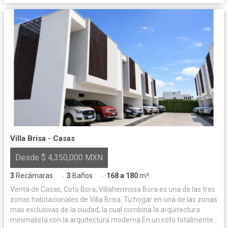
Villa Brisa - Casas
Desde $ 4,350,000 MXN
3
Recámaras
3
Baños
168 a 180
m²
·
·
Venta de Casas, Coto Bora, Villahermosa Bora es una de las tres
zonas habitacionales de Villa Brisa. Tu hogar en una de las zonas
mas exclusivas de la ciudad, la cual combina la arquitectura
minimalista con la arquitectura moderna En un coto totalmente