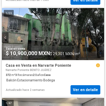
Ver en detalle
Actualizado hace más de 1 mes
1
/
23
Casa
·
en venta
$ 10,900,000 MXN
$ 29,301 MXN/m²
Casa en Venta en Narvarte Poniente
Narvarte Poniente BENITO JUÁREZ
372
m²
3
Recámaras
2
Baños
Casa
·
Balcón
·
Estacionamiento
·
Bodega
Ver en detalle
Actualizado hace 2 semanas
1
/
47