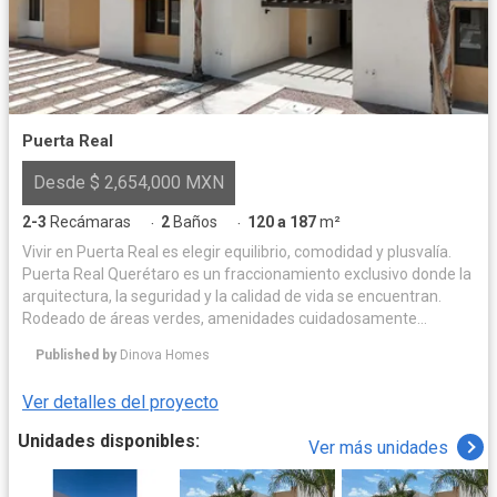
Puerta Real
Desde $ 2,654,000 MXN
2-3
Recámaras
2
Baños
120 a 187
m²
·
·
Vivir en Puerta Real es elegir equilibrio, comodidad y plusvalía.
Puerta Real Querétaro es un fraccionamiento exclusivo donde la
arquitectura, la seguridad y la calidad de vida se encuentran.
Rodeado de áreas verdes, amenidades cuidadosamente
diseñadas y espacios para convivir, ofrece un entorno privado y
Published by
Dinova Homes
armonioso para disfrutar cada día. Su ubicación privilegiada
garantiza conectividad, alta plusvalía y una inversión sólida.
Ver detalles del proyecto
Acceso controlado 24/7, mantenimiento permanente y un
ambiente residencial que eleva tu forma de vivir. Puerta Real no
Unidades disponibles:
Ver más unidades
es solo un hogar, es un estándar de vida.