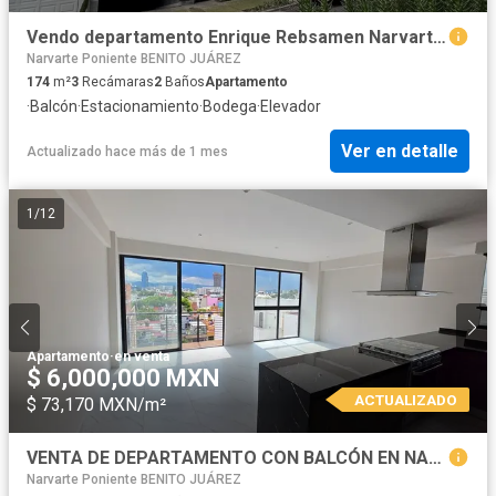
Vendo departamento Enrique Rebsamen Narvarte Pte. Benito Juárez CDMX
Narvarte Poniente BENITO JUÁREZ
174
m²
3
Recámaras
2
Baños
Apartamento
·
Balcón
·
Estacionamiento
·
Bodega
·
Elevador
Ver en detalle
Actualizado hace más de 1 mes
1
/
12
Apartamento
·
en venta
$ 6,000,000 MXN
ACTUALIZADO
$ 73,170 MXN/m²
VENTA DE DEPARTAMENTO CON BALCÓN EN NARVARTE
Narvarte Poniente BENITO JUÁREZ