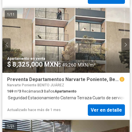
1
/
11
Apartamento
·
en venta
$ 8,325,000 MXN
$ 49,260 MXN/m²
Preventa Departamentos Narvarte Poniente, Benito Juárez, Entrega 2025 ,54121381948
Narvarte Poniente BENITO JUÁREZ
169
m²
3
Recámaras
3
Baños
Apartamento
·
Seguridad
·
Estacionamiento
·
Cisterna
·
Terraza
·
Cuarto de servicio
·
El
Ver en detalle
Actualizado hace más de 1 mes
1
/
21