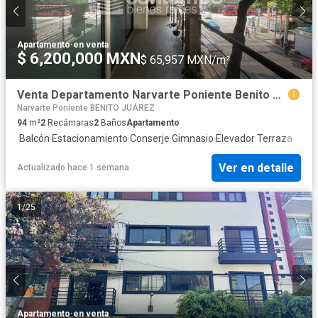
Apartamento
·
en venta
$ 6,200,000 MXN
$ 65,957 MXN/m²
Venta Departamento Narvarte Poniente Benito Juárez CDMX
Narvarte Poniente BENITO JUÁREZ
94
m²
2
Recámaras
2
Baños
Apartamento
·
Balcón
·
Estacionamiento
·
Conserje
·
Gimnasio
·
Elevador
·
Terraza
Ver en detalle
Actualizado hace 1 semana
1
/
25
Apartamento
·
en venta