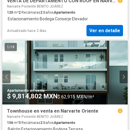
VENTA DE DEPARTAMENTO CON ROOF EN NARVARTE PONIENTE
Narvarte Poniente BENITO JUÁREZ
120
m²
2
Recámaras
2
Baños
Apartamento
·
Estacionamiento
·
Bodega
·
Conserje
·
Elevador
Ver en detalle
Actualizado hace 2 días
1
/
18
Apartamento
·
en venta
$ 9,814,802 MXN
$ 62,915 MXN/m²
Townhouse en venta en Narvarte Oriente
Narvarte Poniente BENITO JUÁREZ
156
m²
3
Recámaras
2
Baños
Apartamento
·
Balcón
·
Estacionamiento
·
Bodega
·
Terraza