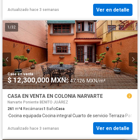
Ver en detalle
Actualizado hace 3 semanas
1
/
32
Casa
·
en venta
$ 12,300,000 MXN
$ 47,126 MXN/m²
CASA EN VENTA EN COLONIA NARVARTE
Narvarte Poniente BENITO JUÁREZ
261
m²
4
Recámaras
1
Baño
Casa
·
Cocina equipada
·
Cocina integral
·
Cuarto de servicio
·
Terraza
·
Patio
Ver en detalle
Actualizado hace 3 semanas