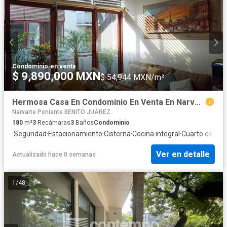
Condominio
·
en venta
$ 9,890,000 MXN
$ 54,944 MXN/m²
Hermosa Casa En Condominio En Venta En Narvarte!!
Narvarte Poniente BENITO JUÁREZ
180
m²
3
Recámaras
3
Baños
Condominio
·
Seguridad
·
Estacionamiento
·
Cisterna
·
Cocina integral
·
Cuarto de serv
Ver en detalle
Actualizado hace 0 semanas
1
/
48