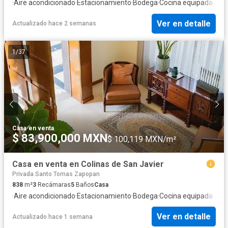
·
Aire acondicionado
·
Estacionamiento
·
Bodega
·
Cocina equipada
·
Jard
Ver en detalle
Actualizado hace 2 semanas
1
/
37
Casa
·
en venta
$ 83,900,000 MXN
$ 100,119 MXN/m²
Casa en venta en Colinas de San Javier
Privada Santo Tomas Zapopan
838
m²
3
Recámaras
5
Baños
Casa
·
Aire acondicionado
·
Estacionamiento
·
Bodega
·
Cocina equipada
·
Jard
Ver en detalle
Actualizado hace 1 semana