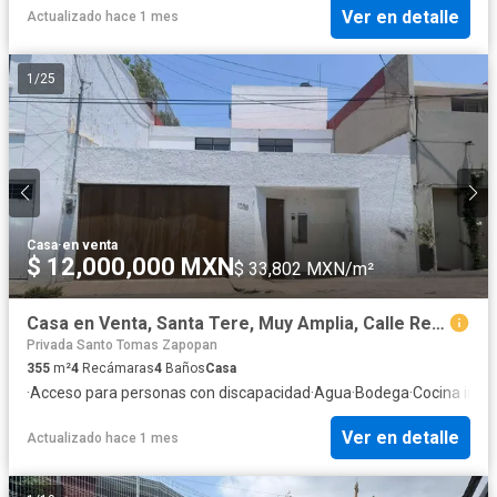
Ver en detalle
Actualizado hace 1 mes
1
/
25
Casa
·
en venta
$ 12,000,000 MXN
$ 33,802 MXN/m²
Casa en Venta, Santa Tere, Muy Amplia, Calle Reforma
Privada Santo Tomas Zapopan
355
m²
4
Recámaras
4
Baños
Casa
·
Acceso para personas con discapacidad
·
Agua
·
Bodega
·
Cocina integ
Ver en detalle
Actualizado hace 1 mes