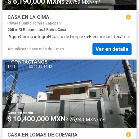
$ 6,190,000 MXN
$ 29,759 MXN/m²
CASA EN LA CIMA
Privada Santo Tomas Zapopan
208
m²
3
Recámaras
2
Baños
Casa
·
Agua
·
Cocina integral
·
Cuarto de Limpieza
·
Electricidad
·
Recámara con
Ver en detalle
Actualizado hace más de 1 mes
1
/
11
Casa
·
en venta
$ 10,400,000 MXN
$ 26,943 MXN/m²
CASA EN LOMAS DE GUEVARA