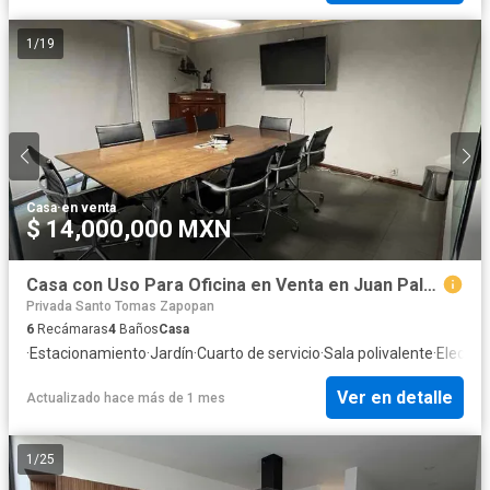
1
/
19
Casa
·
en venta
$ 14,000,000 MXN
Casa con Uso Para Oficina en Venta en Juan Palomar y Arias, Lista Para Despacho
Privada Santo Tomas Zapopan
6
Recámaras
4
Baños
Casa
·
Estacionamiento
·
Jardín
·
Cuarto de servicio
·
Sala polivalente
·
Electric
Ver en detalle
Actualizado hace más de 1 mes
1
/
25