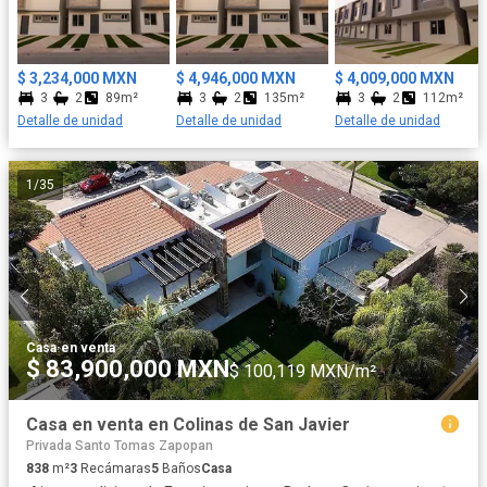
$ 3,234,000 MXN
$ 4,946,000 MXN
$ 4,009,000 MXN
3
2
89m²
3
2
135m²
3
2
112m²
Detalle de unidad
Detalle de unidad
Detalle de unidad
1
/
35
Casa
·
en venta
$ 83,900,000 MXN
$ 100,119 MXN/m²
Casa en venta en Colinas de San Javier
Privada Santo Tomas Zapopan
838
m²
3
Recámaras
5
Baños
Casa