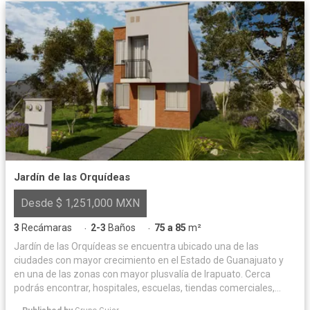
Jardín de las Orquídeas
Desde $ 1,251,000 MXN
3
Recámaras
2-3
Baños
75 a 85
m²
·
·
Jardín de las Orquídeas se encuentra ubicado una de las
ciudades con mayor crecimiento en el Estado de Guanajuato y
en una de las zonas con mayor plusvalía de Irapuato. Cerca
podrás encontrar, hospitales, escuelas, tiendas comerciales,
supermercados y lugares de convivencia. Entrar en Jardín de las