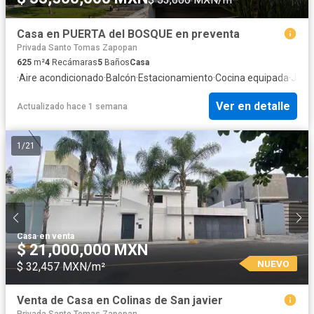
Casa en PUERTA del BOSQUE en preventa
Privada Santo Tomas Zapopan
625
m²
4
Recámaras
5
Baños
Casa
·
Aire acondicionado
·
Balcón
·
Estacionamiento
·
Cocina equipada
·
Jard
Ver en detalle
Actualizado hace 1 semana
1
/
21
Casa
·
en venta
$ 21,000,000 MXN
NUEVO
$ 32,457 MXN/m²
Venta de Casa en Colinas de San javier
Privada Santo Tomas Zapopan