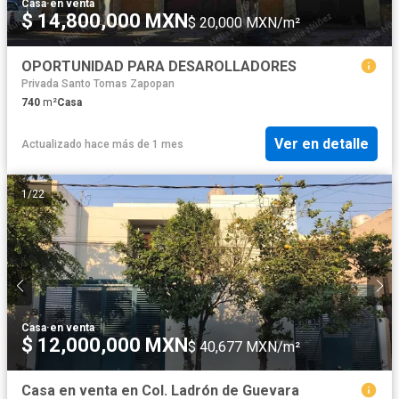
Casa
·
en venta
$ 14,800,000 MXN
$ 20,000 MXN/m²
OPORTUNIDAD PARA DESAROLLADORES
Privada Santo Tomas Zapopan
740
m²
Casa
Ver en detalle
Actualizado hace más de 1 mes
1
/
22
Casa
·
en venta
$ 12,000,000 MXN
$ 40,677 MXN/m²
Casa en venta en Col. Ladrón de Guevara