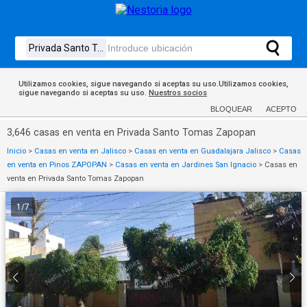
Utilizamos cookies, sigue navegando si aceptas su uso.Utilizamos cookies,
sigue navegando si aceptas su uso.
Nuestros socios
BLOQUEAR
ACEPTO
3,646 casas en venta en Privada Santo Tomas Zapopan
Inicio
>
Casas en venta en Jalisco
>
Casas en venta en Guadalajara Jalisco
>
Casas
en venta en Pinos ZAPOPAN
>
Casas en venta en Jardines San Ignacio
>
Casas en
venta en Privada Santo Tomas Zapopan
1
/
7