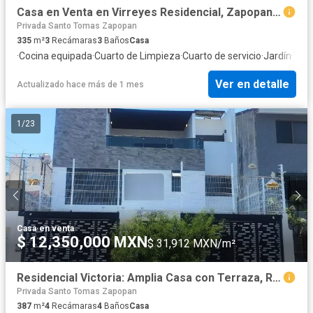
Casa en Venta en Virreyes Residencial, Zapopan, Jalisco
Privada Santo Tomas Zapopan
335
m²
3
Recámaras
3
Baños
Casa
·
Cocina equipada
·
Cuarto de Limpieza
·
Cuarto de servicio
·
Jardín
·
Ter
Ver en detalle
Actualizado hace más de 1 mes
1
/
23
Casa
·
en venta
$ 12,350,000 MXN
$ 31,912 MXN/m²
Residencial Victoria: Amplia Casa con Terraza, Roof Top y Sala de Entretenimiento
Privada Santo Tomas Zapopan
387
m²
4
Recámaras
4
Baños
Casa