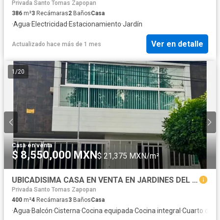
Privada Santo Tomas Zapopan
386
m²
3
Recámaras
2
Baños
Casa
·
Agua
·
Electricidad
·
Estacionamiento
·
Jardín
Ver en detalle
Actualizado hace más de 1 mes
1
/
20
Casa
·
en venta
$ 8,550,000 MXN
$ 21,375 MXN/m²
UBICADISIMA CASA EN VENTA EN JARDINES DEL BOSQUE
Privada Santo Tomas Zapopan
400
m²
4
Recámaras
3
Baños
Casa
·
Agua
·
Balcón
·
Cisterna
·
Cocina equipada
·
Cocina integral
·
Cuarto de L