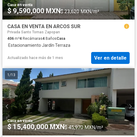
Casa
·
en venta
$ 9,590,000 MXN
$ 23,620 MXN/m²
CASA EN VENTA EN ARCOS SUR
Privada Santo Tomas Zapopan
406
m²
4
Recámaras
4
Baños
Casa
·
Estacionamiento
·
Jardín
·
Terraza
Ver en detalle
Actualizado hace más de 1 mes
1
/
13
Casa
·
en venta
$ 15,400,000 MXN
$ 45,970 MXN/m²