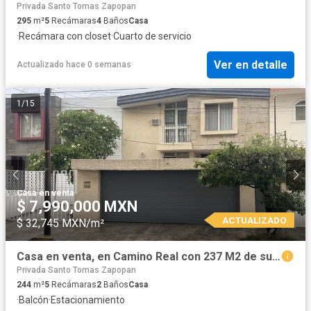
Privada Santo Tomas Zapopan
295
m²
5
Recámaras
4
Baños
Casa
·
Recámara con closet
·
Cuarto de servicio
Ver en detalle
Actualizado hace 0 semanas
1
/
15
Casa
·
en venta
$ 7,990,000 MXN
ACTUALIZADO
$ 32,745 MXN/m²
Casa en venta, en Camino Real con 237 M2 de superficie!
Privada Santo Tomas Zapopan
244
m²
5
Recámaras
2
Baños
Casa
·
Balcón
·
Estacionamiento