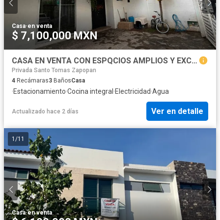
Casa
·
en venta
$ 7,100,000 MXN
CASA EN VENTA CON ESPQCIOS AMPLIOS Y EXCELENTE DISTRIBUCIÓN
Privada Santo Tomas Zapopan
4
Recámaras
3
Baños
Casa
·
Estacionamiento
·
Cocina integral
·
Electricidad
·
Agua
Ver en detalle
Actualizado hace 2 días
1
/
11
Casa
·
en venta