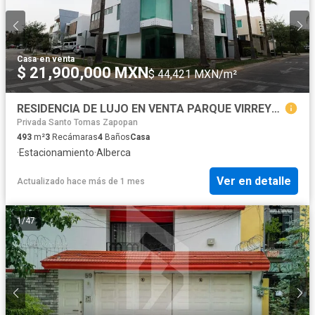
Casa
·
en venta
$ 21,900,000 MXN
$ 44,421 MXN/m²
RESIDENCIA DE LUJO EN VENTA PARQUE VIRREYES
Privada Santo Tomas Zapopan
493
m²
3
Recámaras
4
Baños
Casa
·
Estacionamiento
·
Alberca
Ver en detalle
Actualizado hace más de 1 mes
1
/
47