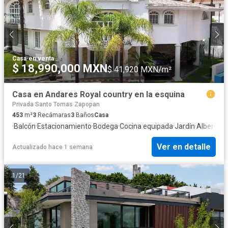
Casa
·
en venta
$ 18,990,000 MXN
$ 41,920 MXN/m²
Casa en Andares Royal country en la esquina
Privada Santo Tomas Zapopan
453
m²
3
Recámaras
3
Baños
Casa
·
Balcón
·
Estacionamiento
·
Bodega
·
Cocina equipada
·
Jardín
·
Alberca
·
C
Ver en detalle
Actualizado hace 1 semana
1
/
21