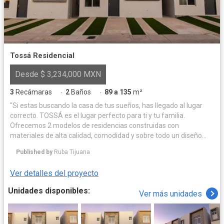
Tossá Residencial
Desde $ 3,234,000 MXN
3
Recámaras
2
Baños
89 a 135
m²
·
·
"Si estas buscando la casa de tus sueños, has llegado al lugar
correcto. TOSSÁ es el lugar perfecto para ti y tu familia.
Ofrecemos 2 modelos de residencias construidas con
materiales de alta calidad, comodidad y sobre todo un diseño
moderno, por lo que no tendrás de que preocuparte, solo
Published by
Ruba Tijuana
disfruta de tu nuevo hogar."
Ver detalles del proyecto
Unidades disponibles:
Ver más unidades