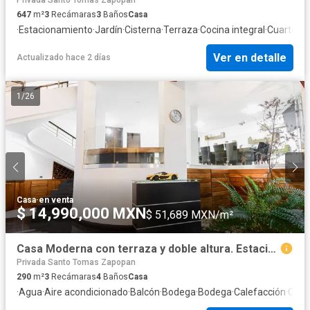
647
m²
3
Recámaras
3
Baños
Casa
·
Estacionamiento
·
Jardín
·
Cisterna
·
Terraza
·
Cocina integral
·
Cuarto de
Ver en detalle
Actualizado hace 2 días
1
/
26
Casa
·
en venta
$ 14,990,000 MXN
$ 51,689 MXN/m²
Casa Moderna con terraza y doble altura. Estacionamiento hasta para 6 coches.Jardines del Sol.
Privada Santo Tomas Zapopan
290
m²
3
Recámaras
4
Baños
Casa
·
Agua
·
Aire acondicionado
·
Balcón
·
Bodega
·
Bodega
·
Calefacción
·
Circu