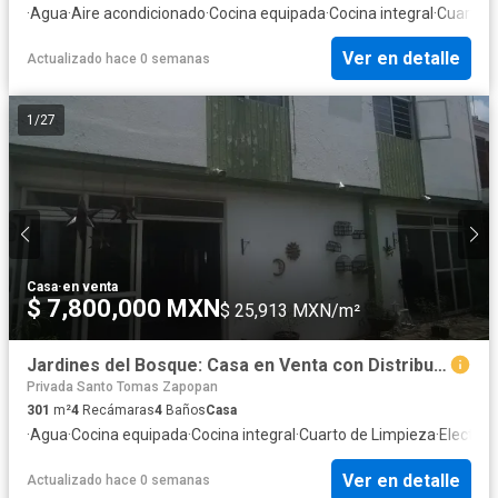
·
Agua
·
Aire acondicionado
·
Cocina equipada
·
Cocina integral
·
Cuarto d
Ver en detalle
Actualizado hace 0 semanas
1
/
27
Casa
·
en venta
$ 7,800,000 MXN
$ 25,913 MXN/m²
Jardines del Bosque: Casa en Venta con Distribución Funcional y Ubicación Estratégica
Privada Santo Tomas Zapopan
301
m²
4
Recámaras
4
Baños
Casa
·
Agua
·
Cocina equipada
·
Cocina integral
·
Cuarto de Limpieza
·
Electric
Ver en detalle
Actualizado hace 0 semanas