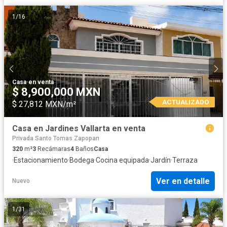
1
/
16
Casa
·
en venta
$ 8,900,000 MXN
ACTUALIZADO
$ 27,812 MXN/m²
Casa en Jardines Vallarta en venta
Privada Santo Tomas Zapopan
320
m²
3
Recámaras
4
Baños
Casa
·
Estacionamiento
·
Bodega
·
Cocina equipada
·
Jardín
·
Terraza
Ver en detalle
Nuevo
1
/
31