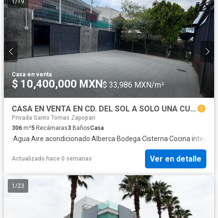
1
/
19
Casa
·
en venta
$ 10,400,000 MXN
$ 33,986 MXN/m²
CASA EN VENTA EN CD. DEL SOL A SOLO UNA CUADRA PLAZA CIUDADELA, ZAPOPAN
Privada Santo Tomas Zapopan
306
m²
5
Recámaras
3
Baños
Casa
·
Agua
·
Aire acondicionado
·
Alberca
·
Bodega
·
Cisterna
·
Cocina integral
·
Ver en detalle
Actualizado hace 0 semanas
1
/
23