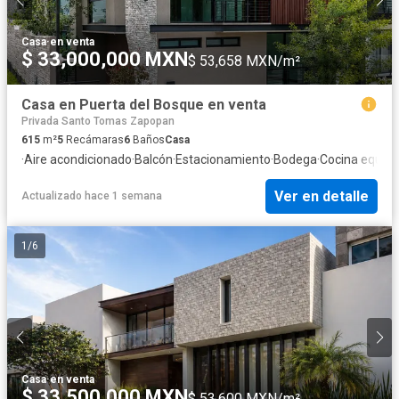
Casa
·
en venta
$ 33,000,000 MXN
$ 53,658 MXN/m²
Casa en Puerta del Bosque en venta
Privada Santo Tomas Zapopan
615
m²
5
Recámaras
6
Baños
Casa
·
Aire acondicionado
·
Balcón
·
Estacionamiento
·
Bodega
·
Cocina equip
Ver en detalle
Actualizado hace 1 semana
1
/
6
Casa
·
en venta
$ 33,500,000 MXN
$ 53,600 MXN/m²