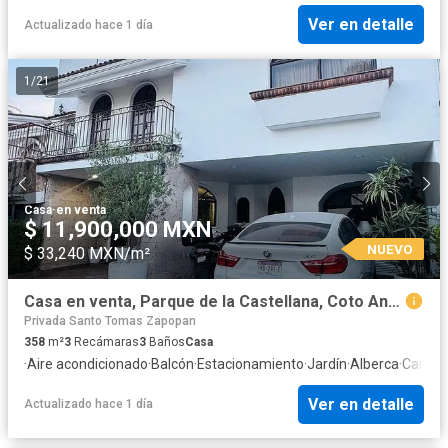
Ver en detalle
Actualizado hace 1 día
1
/
21
Casa
·
en venta
$ 11,900,000 MXN
NUEVO
$ 33,240 MXN/m²
Casa en venta, Parque de la Castellana, Coto Andalucía
Privada Santo Tomas Zapopan
358
m²
3
Recámaras
3
Baños
Casa
·
Aire acondicionado
·
Balcón
·
Estacionamiento
·
Jardín
·
Alberca
·
Cancha
Ver en detalle
Actualizado hace 1 día