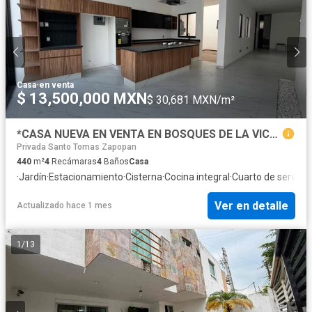
Casa
·
en venta
$ 13,500,000 MXN
$ 30,681 MXN/m²
*CASA NUEVA EN VENTA EN BOSQUES DE LA VICTORIA A SOLO 3 CUADRAS DE EXPO GUADALAJARA*
Privada Santo Tomas Zapopan
440
m²
4
Recámaras
4
Baños
Casa
·
Jardín
·
Estacionamiento
·
Cisterna
·
Cocina integral
·
Cuarto de servicio
Ver en detalle
Actualizado hace 1 mes
1
/
13