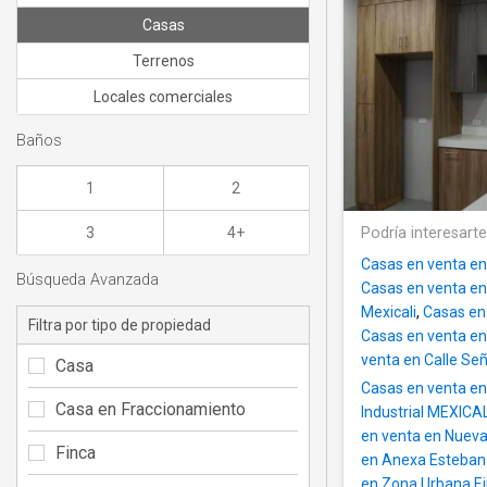
Casas
Terrenos
Locales comerciales
Baños
1
2
3
4+
Podría interesart
Casas en venta en
Búsqueda Avanzada
Casas en venta en 
Mexicali
,
Casas en 
Filtra por tipo de propiedad
Casas en venta en
venta en Calle Se
Casa
Casas en venta e
Casa en Fraccionamiento
Industrial MEXICAL
en venta en Nuev
Finca
en Anexa Esteban
en Zona Urbana Ej