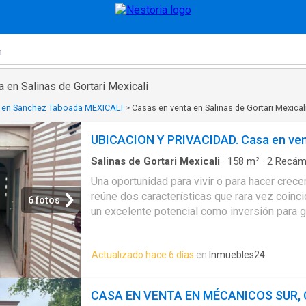
 en Salinas de Gortari Mexicali
a en Sanchez Taboada MEXICALI
>
Casas en venta en Salinas de Gortari Mexical
UBICACION Y PRIVACIDAD. Casa en ven
Salinas de Gortari Mexicali
·
158
m²
·
2
Recám
acondicionado
·
Terraza
·
Estacionamiento
·
Seg
Una oportunidad para vivir o para hacer crece
reúne dos características que rara vez coinci
6 fotos
un excelente potencial como inversión para g
dentro de una privada con acceso controlado, 
que hoy buscan tanto las familias como los in
Actualizado hace 6 días
en
Inmuebles24
opción muy atractiva dentro del mercado de a
principales 158.65 m² de terreno 87.81 m² 
y bien distribuidos Cocina Aire acondicionad
CASA EN VENTA EN MÉCANICOS SUR, 
concreto Bardas y rejas perimetrales Patio co