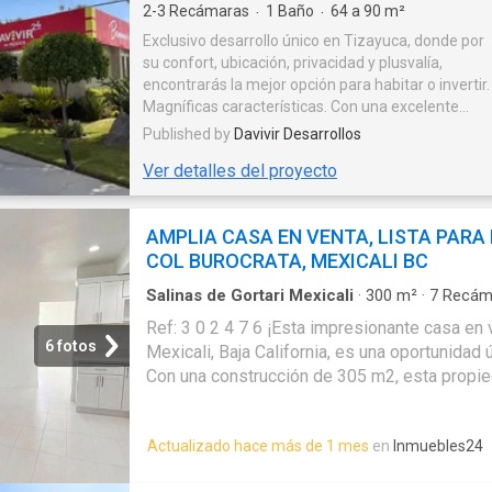
2-3
Recámaras
1
Baño
64 a 90
m²
·
·
Exclusivo desarrollo único en Tizayuca, donde por
su confort, ubicación, privacidad y plusvalía,
encontrarás la mejor opción para habitar o invertir.
Magníficas características. Con una excelente
ubicación, los mejores acabados, el más completo
Published by
Davivir Desarrollos
equipamiento urbano y sus espacios flexibles,
Ver detalles del proyecto
Bosques de Ibiza está diseñado para cubrir todas
tus necesidades. La mejor ubicación Los mejores
acabados Espacios flexibles Las mejores
AMPLIA CASA EN VENTA, LISTA PARA
Amenidades: • Acceso controlado • Áreas
COL BUROCRATA, MEXICALI BC
deportivas • Áreas verdes • Calles con pórtico •
Escuelas cercanas • Casas en privada con acceso
Salinas de Gortari Mexicali
·
300
m²
·
7
Recám
controlado • Fácil acceso • Jardín de niños • Zona
Ref: 3 0 2 4 7 6 ¡Esta impresionante casa en 
comercial • Pet Friendly • Vigilancia las 24 hrs
6 fotos
Mexicali, Baja California, es una oportunidad
Con una construcción de 305 m2, esta propi
recamaras y 5 baños, perfecta para aquellas
comodidad. Además, su uso de suelo residenci
Actualizado hace más de 1 mes
en
Inmuebles24
seguridad que todos buscamos en nuestro ho
más exclusivas de Mexicali, esta casa se en