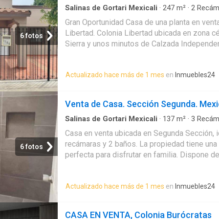
crear una terraza o desarrollar un área socia
Salinas de Gortari Mexicali
·
247
m²
·
2
Recám
Jardín
remodelada y en excelentes condiciones, list
Gran Oportunidad Casa de una planta en vent
propietarios sin necesidad de realizar inver
Libertad. Colonia Libertad ubicada en zona cé
6 fotos
representa una excelente oportunidad de inve
Sierra y unos minutos de Calzada Independe
locales, resturantes, parques, así como escu
de esparcimiento y entretenimiento en el áre
Actualizado hace más de 1 mes
en
Inmuebles24
de 100m2. La propiedad es de una planta y cu
trasero, al igual que una chochera para 3 car
y un baño completo. Espacios de sala amplia,
Venta de Casa. Sección Segunda. Mexica
Incluye 1 minisplit en sala de 2 toneladas, r
tonelada para cada habitación y boiler eléctr
Salinas de Gortari Mexicali
·
137
m²
·
3
Recám
Estacionamiento
infonavit
Casa en venta ubicada en Segunda Sección, id
recámaras y 2 baños. La propiedad tiene una 
6 fotos
perfecta para disfrutar en familia. Dispone d
cuenta con acceso para personas con discap
casa ofrece 1 estacionamiento y área de ev
Actualizado hace más de 1 mes
en
Inmuebles24
agua y luz están garantizados, además de con
estado de conservación es excelente. En su
escuelas cercanas, facilitando la educación de
CASA EN VENTA, Colonia Burócratas