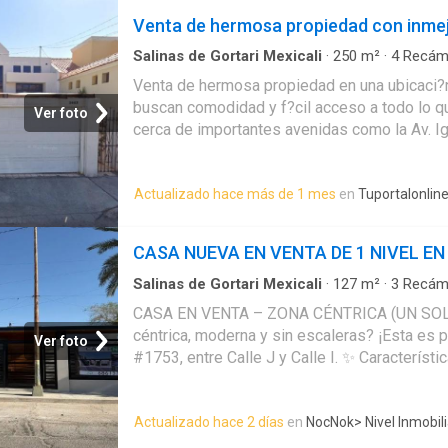
con una inversión inteligente y respaldada. 
Venta de hermosa propiedad con inmej
procesos más cortos, con asesoría jurídica p
tiempo. *LA OPORTUNIDAD DE INVERSIÓN
Salinas de Gortari Mexicali
·
250
m²
·
4
Recám
Agenda una cita para mayor información Fra
Venta de hermosa propiedad en una ubicaci?n
Llamadas y WhatsApp
buscan comodidad y f?cil acceso a todo lo qu
Ver foto
cerca de importantes avenidas como la Av. Ig
la Calzada Independencia, brind?ndote una ex
acceso al resto de la ciudad. A minutos de 
Actualizado hace más de 1 mes
en
Tuportalonlin
Cachanilla y Plaza Sendero, y rodeada de c
restaurantes, bancos, farmacias y escuelas, 
alcance. Adem?s, la zona cuenta con m?ltiple
CASA NUEVA EN VENTA DE 1 NIVEL EN
y centros deportivos, lo que hace de esta pr
disfrutar de una calidad de vida excepcional
Salinas de Gortari Mexicali
·
127
m²
·
3
Recám
Estacionamiento
esperando!*Entrega garantizada en 180 d?a
CASA EN VENTA – ZONA CÉNTRICA (UN SOLO
segura*Pago Ante Notario para tu seguridad 
céntrica, moderna y sin escaleras? ¡Esta es p
Ver foto
Recuperaci?n Bancaria.Todo lo que necesitas
#1753, entre Calle J y Calle I. ✨ Característic
nosotros:Confianza, Seguridad, Tranqu
3 recámaras • Recámara principal con walk-i
Cuarto de lavar amplio * Cochera para 2 autos
Actualizado hace 2 días
en
NocNok
> Nivel Inmobili
buscan comodidad y funcionalidad Superficie
total: 204 m² * Área habitable: 127 m² Se ent