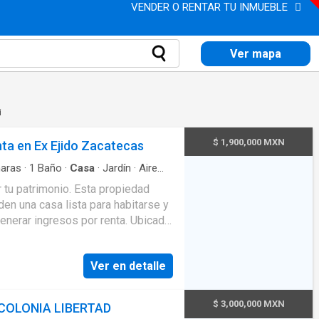
VENDER O RENTAR TU INMUEBLE
Ver mapa
i
$ 1,900,000 MXN
ta en Ex Ejido Zacatecas
aras
·
1
Baño
·
Casa
·
Jardín
·
Aire
uridad
r tu patrimonio. Esta propiedad
den una casa lista para habitarse y
enerar ingresos por renta. Ubicada
ofrece la tranquilidad y seguridad
quilinos, convirtiéndola en una
Ver en detalle
rrendamiento. Características
de construcción Espacios cómodos
o instalado Cochera con piso de
$ 3,000,000 MXN
COLONIA LIBERTAD
n excelente potencial para ampliar,