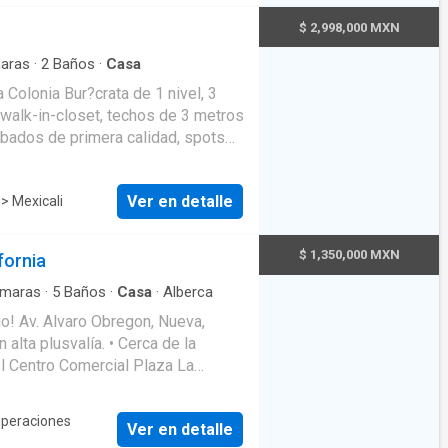
on poliuretano * Excelentes
$ 2,998,000 MXN
 para agendar tu cita
aras
·
2
Baños
·
Casa
 Colonia Bur?crata de 1 nivel, 3
 walk-in-closet, techos de 3 metros
cabados de primera calidad, spots
bles de ba?o modernos color
rda perimetral, cantera en fachada
Ver en detalle
e
> Mexicali
cr?ditos hipotecarios, si no cuentas
itas e informes al tel. (686) 566 00
EasyBroker ID: EB-
$ 1,350,000 MXN
fornia
Inmomap en TuPortalOnline
maras
·
5
Baños
·
Casa
·
Alberca
io! Av. Alvaro Obregon, Nueva,
 alta plusvalía. • Cerca de la
el Centro Comercial Plaza La
con Estados Unidos. • Rodeada de
aurantes. Av. Fco. I. Madero y Av.
uperaciones
Ver en detalle
 de acceso. ¡Gran oportunidad de