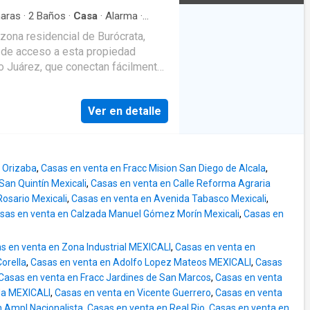
os y transporte público. Una
aras
·
2
Baños
·
Casa
·
Alarma
·
zona residencial de Burócrata,
as de acceso a esta propiedad
to Juárez, que conectan fácilmente
rtunidad de adquirir esta hermosa
clusivas de Mexicali! Esta
Ver en detalle
ada una con su propio baño
itas. Con una construcción de 150
onal, con terraza para disfrutar de
aza. Destacan sus puertas
o Orizaba
,
Casas en venta en Fracc Mision San Diego de Alcala
,
, así como el cuarto de servicio y
San Quintín Mexicali
,
Casas en venta en Calle Reforma Agraria
piedad cuenta con sistema de
Rosario Mexicali
,
Casas en venta en Avenida Tabasco Mexicali
,
cina y área de lavandería.
sas en venta en Calzada Manuel Gómez Morín Mexicali
,
Casas en
tienen mascotas en casa. En los
s en venta en Zona Industrial MEXICALI
,
Casas en venta en
orella
,
Casas en venta en Adolfo Lopez Mateos MEXICALI
,
Casas
Casas en venta en Fracc Jardines de San Marcos
,
Casas en venta
da MEXICALI
,
Casas en venta en Vicente Guerrero
,
Casas en venta
n Ampl Nacionalista
,
Casas en venta en Real Rio
,
Casas en venta en