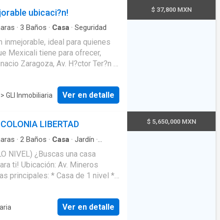
Maximizamos tú inversión con
$ 37,800 MXN
orable ubicaci?n!
ersonalizada durante todo el
 QUÉ ESTABAS ESPERANDO*
aras
·
3
Baños
·
Casa
·
Seguridad
ncisco López 55 4759 1389
 inmejorable, ideal para quienes
e Mexicali tiene para ofrecer,
nacio Zaragoza, Av. H?ctor Ter?n y
celente conectividad y f?cil
centros comerciales como Plaza la
Ver en detalle
e
> GLI Inmobiliaria
omercios, supermercados,
tendr?s todo lo que necesitas a tu
s servicios, incluyendo hospitales
$ 5,650,000 MXN
 COLONIA LIBERTAD
opiedad una opci?n ideal para
.Esta es la oportunidad que estabas
aras
·
2
Baños
·
Casa
·
Jardín
·
s o menos*Inversi?n 100%
 NIVEL) ¿Buscas una casa
y tranquilidad*Propiedad de
ara ti! Ubicación: Av. Mineros
 y buscas lo tienes con
as principales: * Casa de 1 nivel *
n clóset * 2 baños completos *
 * Patio * Ideal para quienes
Ver en detalle
aria
s: * Terreno: 285 m² * Construcción
rega con: * Loseta en toda la casa *