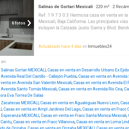
acceso a vialidades principales, supermercad
excelente opción para vivir cómodamente
Salinas de Gortari Mexicali
·
220
m²
·
2
Recám
Terraza
·
Cuarto de servicio
·
Seguridad
Ref: 1 9 7 3 0 3 Hermosa casa en venta en la 
Mexicali, Baja California. Las principales ví
6 fotos
incluyen la Calzada Justo Sierra y Blvd. Beni
con el resto de la ciudad. ¡No pierdas la opo
casa en una de las zonas más céntricas y ex
Actualizado hace 4 días
en
Inmuebles24
propiedad cuenta con 2 recamaras amplias, c
completo, además de un medio baño para vis
m2, esta casa tiene un diseño moderno y funci
e en
agradables momentos al aire libre en la terr
 Salinas Gortari MEXICALI
,
Casas en venta en Desarrollo Urbano Ex Ejid
eléctricas que brindan comodidad y seguridad
Avenida Real Del Castillo - Callejón Puebla
,
Casas en venta en Avenida 
closets integrados en las recamaras. La pro
venta en Avenida San Valentín Mexicali
,
Casas en venta en Avenida El 
alarma para mayor tranquilidad, muebles de co
 Avenida Santo Tomás Mexicali
,
Casas en venta en Avenida Río Cea
,
Ca
Además, es pet friendly, ideal para quienes 
ñora Eva Torrea De Salas
alrededores de esta prop
n Zacatecas MEXICALI
,
Casas en venta en Agualeguas Nuevo Leon
,
Casa
I
,
Casas en venta en Ampl Jardines Del Lago
,
Casas en venta en Fracc C
a Esperanza MEXICALI
,
Casas en venta en Fracc Santa Monica Mexicali
,
 Cantu
,
Casas en venta en Fracc Villanova
,
Casas en venta en Loma Lin
ido de Orizaba
,
Casas en venta en Orizaba MEXICALI
,
Casas en venta e