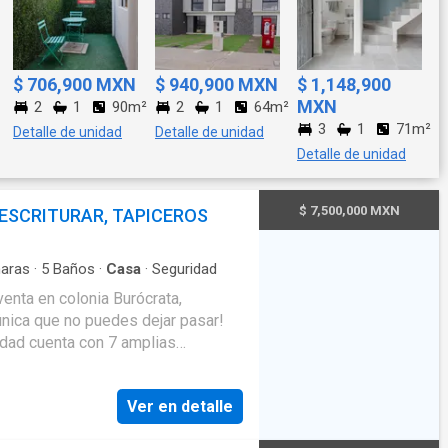
$ 706,900 MXN
$ 940,900 MXN
$ 1,148,900
MXN
2
1
90m²
2
1
64m²
3
1
71m²
Detalle de unidad
Detalle de unidad
Detalle de unidad
$ 7,500,000 MXN
 ESCRITURAR, TAPICEROS
aras
·
5
Baños
·
Casa
·
Seguridad
venta en colonia Burócrata,
 única que no puedes dejar pasar!
edad cuenta con 7 amplias
 familias que buscan espacio y
al brinda la tranquilidad y
Ver en detalle
gar. Ubicada en una de las zonas
cuentra en una zona rodeada de