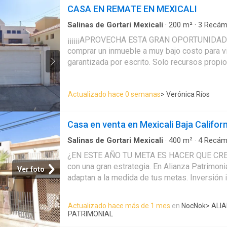
centros comerciales, restaurantes y parques
CASA EN REMATE EN MEXICALI
de tu entorno. A pocos minutos podrás encon
Cachanilla, ideal para hacer tus compras y di
Salinas de Gortari Mexicali
·
200
m²
·
3
Recám
Estacionamiento
·
Cocina equipada
restaurantes y entretenimiento. En cuanto a a
¡¡¡¡¡¡APROVECHA ESTA GRAN OPORTUNIDAD!!!!!! Excelente oportunid
con fácil conexión a las principales vías de 
comprar un inmueble a muy bajo costo para vivir o pa
L Montejano, Calzada Independencia, Avenida 
garantizada por escrito. Solo recursos propios. Entrega física estipulada en el
desplazarte de
contrato.
Actualizado hace 0 semanas
> Verónica Ríos
Casa en venta en Mexicali Baja Califor
Salinas de Gortari Mexicali
·
400
m²
·
4
Recám
¿EN ESTE AÑO TU META ES HACER QUE CR
con una gran estrategia. En Alianza Patrimo
Ver foto
adaptan a la medida de tus metas. Inversión i
financiera. Tu dinero no es solo un número, e
tangibles y de GRAN VALOR. Gran ventaja fina
Actualizado hace más de 1 mes
en
NocNok
> ALI
para maximizar tu rendimiento económico. No
PATRIMONIAL
operación estructurada en dos exhibiciones d