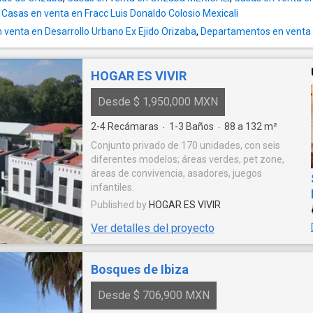
,
Casas en venta en Fracc Luis Donaldo Colosio Mexicali
venta en Desarrollo Urbano Ex Ejido Orizaba
,
Departamentos en venta e
HOGAR ES VIVIR
Desde $ 1,950,000 MXN
2-4
Recámaras
1-3
Baños
88 a 132
m²
·
·
Conjunto privado de 170 unidades, con seis
diferentes modelos; áreas verdes, pet zone,
áreas de convivencia, asadores, juegos
infantiles.
Published by
HOGAR ES VIVIR
Ver detalles del proyecto
Bosques de Ibiza
Desde $ 706,900 MXN