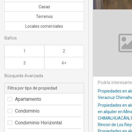
Casas
Terrenos
Locales comerciales
Baños
1
2
3
4+
Búsqueda Avanzada
Podría interesart
Filtra por tipo de propiedad
Propiedades en alq
Veracruz Chimalh
Apartamento
Propiedades en alq
Condominio
en alquiler en M
CHIMALHUACÁN
,
Condominio Horizontal
Rincon de Los Rey
Propiedades en alq