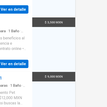
Ver en detalle
uperficie
00 m². Sus
$ 3,500 MXN
ara
·
1
Baño
·
 la renta • En
 el valor de la
nas que vivirán
ifiere tu
streaming, desde
Ver en detalle
 una superficie
00 m². Sus
$ 9,000 MXN
81
aras
·
1
Baño
·
eso.
mento Pet
la suma de las