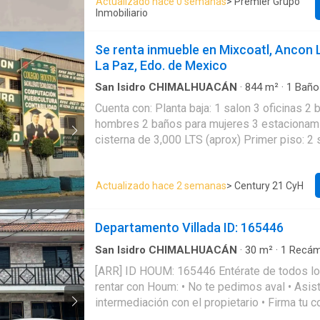
Actualizado hace 0 semanas
> Premier Grupo
Inmobiliario
Se renta inmueble en Mixcoatl, Ancon 
La Paz, Edo. de Mexico
San Isidro CHIMALHUACÁN
·
844
m²
·
1
Baño
Estacionamiento
·
Electricidad
·
Agua
Cuenta con: Planta baja: 1 salon 3 oficinas 2
hombres 2 baños para mujeres 3 estacionam
cisterna de 3,000 LTS (aprox) Primer piso: 2
5 salones 1 oficina Segundo piso: 5 salones 
Tercer piso: 3 bodegas Terraza 1 tinaco de 
Actualizado hace 2 semanas
> Century 21 CyH
Capacidad para 200 alumnos. Un departament
comedor, cocina solo tarja, 3 habitaciones) 
844 m2 de construcción Escuela en esquina.
Departamento Villada ID: 165446
principal, comercio local y mercado a espald
la estación del metro los reyes Ivan Aguayo 
San Isidro CHIMALHUACÁN
·
30
m²
·
1
Recám
Apartamento
·
Estacionamiento
[ARR] ID HOUM: 165446 Entérate de todos los beneficios al
rentar con Houm: • No te pedimos aval • Asistencia e
intermediación con el propietario • Firma tu contrato online •
Renta sin burocracia, papeleos y mucho más rápido • D