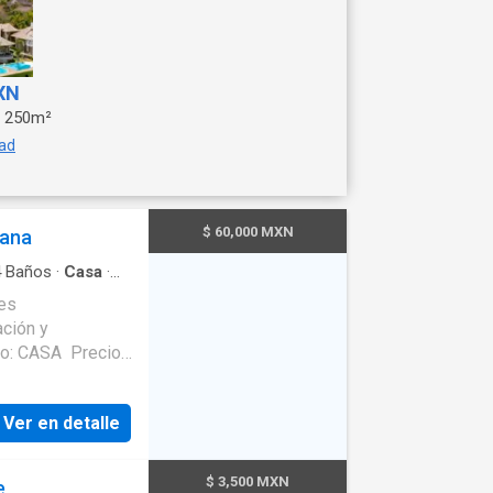
XN
250m²
dad
$ 60,000 MXN
tana
4
Baños
·
Casa
·
es
Ver en detalle
$ 3,500 MXN
e