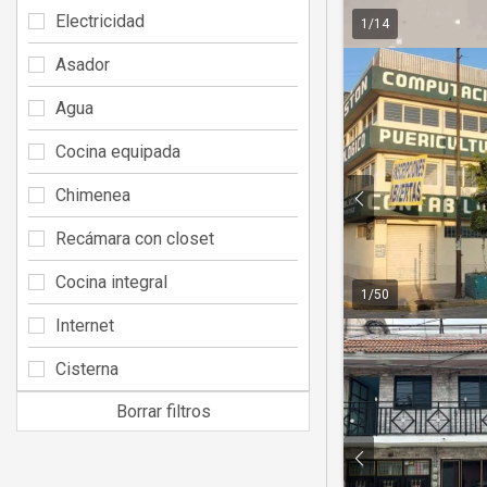
Electricidad
1
/
14
Asador
Agua
Cocina equipada
Chimenea
Recámara con closet
Cocina integral
1
/
50
Internet
Cisterna
Borrar filtros