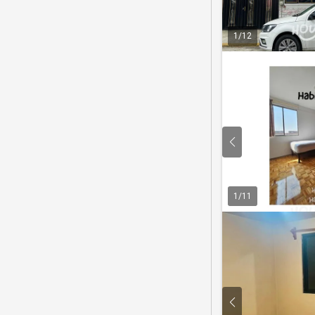
1
/
12
1
/
11