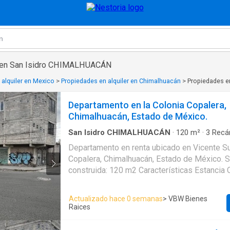
a en San Isidro CHIMALHUACÁN
 alquiler en Mexico
>
Propiedades en alquiler en Chimalhuacán
>
Propiedades e
Departamento en la Colonia Copalera,
Chimalhuacán, Estado de México.
San Isidro CHIMALHUACÁN
·
120
m²
·
3
Recá
Apartamento
·
Cisterna
·
Electricidad
·
Agua
Departamento en renta ubicado en Vicente Su
Copalera, Chimalhuacán, Estado de México. Superficie
construida: 120 m2 Características Estancia Comedor Cocina
no equipada Tres recamaras Un baño Cistern
Actualizado hace 0 semanas
> VBW Bienes
Raices