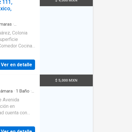
$ 9,000 MXN
 111,
xico,
maras
·
árez, Colonia
uperficie
 Comedor Cocina
a
Ver en detalle
$ 5,000 MXN
ámara
·
1
Baño
·
e Avenida
ción en
ad cuenta con
uncionalidad y
ios y transporte.
Ver en detalle