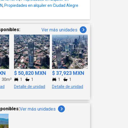
AN
,
Propiedades en alquiler en Ciudad Alegre
sponibles:
Ver más unidades
MXN
$ 50,820 MXN
$ 37,923 MXN
30m²
1
1
1
1
dad
Detalle de unidad
Detalle de unidad
ponibles:
Ver más unidades