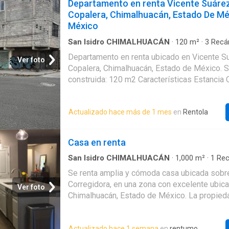
Departamento en renta Vicente Suárez
Copalera, Chimalhuacán, Estado De Mé
México
San Isidro CHIMALHUACÁN
·
120
m²
·
3
Recá
Apartamento
Departamento en renta ubicado en Vicente Su
Ver foto
Copalera, Chimalhuacán, Estado de México. S
construida: 120 m2 Características Estancia
no equipada Tres recamaras Un baño Cistern
Actualizado hace más de 1 mes
en
Rentola
Casa en renta
San Isidro CHIMALHUACÁN
·
1,000
m²
·
1
Rec
Casa
·
Jardín
·
Estacionamiento
Se renta amplia y cómoda casa ubicada sobr
Corregidora, en una zona con excelente ubica
Ver foto
Chimalhuacán, Estado de México. La propied
espacios ideales para familias, ofreciendo f
comodidad en un entorno con acceso a servic
Actualizado hace 1 semana
en
rentumo