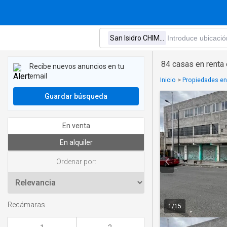
84 casas en rent
Recibe nuevos anuncios en tu
email
Inicio
>
Propiedades en
Guardar búsqueda
En venta
En alquiler
Ordenar por:
Recámaras
1
/
15