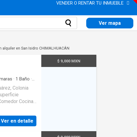
VENDER O RENTAR TU INMUEBLE
Ver mapa
n alquiler en San Isidro CHIMALHUACÁN
$ 9,000 MXN
maras
·
1
Baño
·
árez, Colonia
a
Ver en detalle