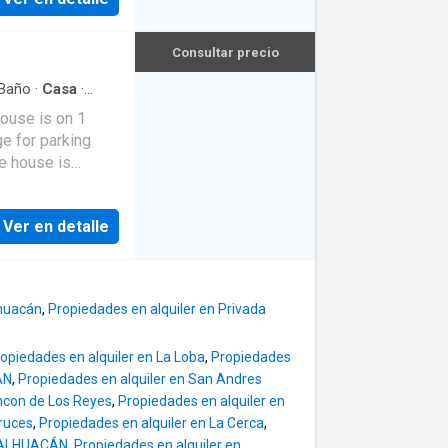
minadas, Sala y
ente, 1 o 2
espacio para
Consultar precio
las, tiendas,
cilita la
Baño
·
Casa
·
acán destaca por
house is on 1
 y comercios, lo
e for parking
milias o personas
he house is
cesible
 and requirements
Ver en detalle
lhuacán
,
Propiedades en alquiler en Privada
opiedades en alquiler en La Loba
,
Propiedades
ÁN
,
Propiedades en alquiler en San Andres
ncon de Los Reyes
,
Propiedades en alquiler en
Cruces
,
Propiedades en alquiler en La Cerca
,
IMALHUACÁN
,
Propiedades en alquiler en