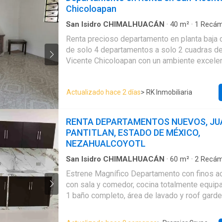
Chicoloapan
San Isidro CHIMALHUACÁN
·
40
m²
·
1
Recám
Apartamento
·
Estacionamiento
Renta precioso departamento en planta baja 
de solo 4 departamentos a solo 2 cuadras de
Vicente Chicoloapan con un ambiente excelente 
depa cuenta con: - 1 recámara - 1 baño comp
independiente - Sala comedor - Cocineta - área de lavado y
Actualizado hace 2 días
> RK Inmobiliaria
tendido - Luz independiente - Agua incluida - 
compartido. - 1 lugar de estacionamiento. A solo 2 cuadras de
prepa 15, a 2 cuadras del centro (Municipio) 
RENTA DEPARTAMENTOS NUEVOS, JU
carretera de Texcoco. REQUISITOS: - 1 Renta y 1 depósito.
PANTITLAN, ESTADO DE MÉXICO,
INQUILINO - Comprobante de ingresos últimos 3 meses
NEZAHUALCOYOTL
(nómina o estados de cuenta). - INE AVAL - Bo
INE Contrato mínimo por 1 año
San Isidro CHIMALHUACÁN
·
60
m²
·
2
Recám
Apartamento
·
Cocina integral
·
Cocina equipad
Estrene Magnífico Departamento con finos a
Agua
·
Recámara con closet
con sala y comedor, cocina totalmente equip
1 baño completo, área de lavado y roof garde
estrenar y vivir cómodamente. RENTA $8,000