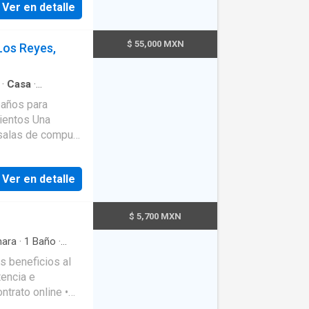
Ver en detalle
$ 55,000 MXN
Los Reyes,
·
Casa
·
 baños para
ientos Una
 salas de computo
Una biblioteca
1000 LTS
Ver en detalle
o (sala,
250 m2 de terreno
 Sobre avenida
$ 5,700 MXN
as a 8 minutos de
56 2579----
ara
·
1
Baño
·
ifiere tu