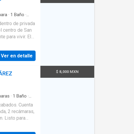
Contrato CFE UBICACIÓN DEL INMUEBLE DESCRIPCIÓN
ara
·
1
Baño
·
dentro de privada
l centro de San
para vivir. El
leto
Ver en detalle
Patio y jardín
y a 10 min de la
$ 8,000 MXN
ÁREZ
leta predial -
. No se aceptan mascotas.
aras
·
1
Baño
·
a
·
Electricidad
·
cabados. Cuenta
ada, 2 recámaras,
n. Listo para