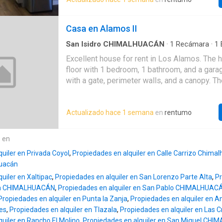
La casa dispone de: 2 a 3 recámaras bien ilu
comedor con buen espacio, Cocina independi
baños completos, Área de lavado, Patio y/o 
Casa en Alamos II
estacionamiento. Se encuentra cerca de escue
transporte público y vías principales, lo que fa
San Isidro CHIMALHUACÁN
·
1
Recámara
·
1
Estacionamiento
movilidad hacia diferentes puntos. Chimalhu
Excellent house for rent in Los Alamos. The 
ser una zona con acceso a servicios básicos
floor with 1 bedroom, 1 bathroom, and a garag
que la hace práctica para vivir. Ideal para fa
with a gate, perimeter walls, and a canopy. T
que buscan un hogar cómodo en una zona ac
located on a corner. Contact us for more info
Actualizado hace 1 semana
en
rentumo
e en
uiler en Privada Coyol
,
Propiedades en alquiler en Calle Carrizo Chima
uacán
uiler en Xaltipac
,
Propiedades en alquiler en San Lorenzo Parte Alta
,
Pr
ina CHIMALHUACÁN
,
Propiedades en alquiler en San Pablo CHIMALHUAC
Propiedades en alquiler en Punta la Zanja
,
Propiedades en alquiler en A
es
,
Propiedades en alquiler en Tlazala
,
Propiedades en alquiler en Las 
uiler en Rancho El Molino
,
Propiedades en alquiler en San Miguel CH