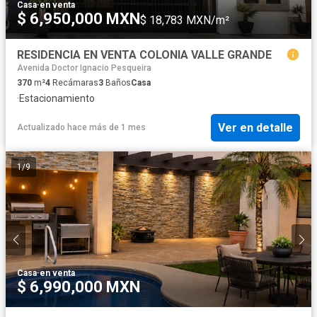
Casa
·
en venta
$ 6,950,000 MXN
$ 18,783 MXN/m²
RESIDENCIA EN VENTA COLONIA VALLE GRANDE
Avenida Doctor Ignacio Pesqueira
370
m²
4
Recámaras
3
Baños
Casa
·
Estacionamiento
Ver en detalle
Actualizado hace más de 1 mes
1
/
9
Casa
·
en venta
$ 6,990,000 MXN