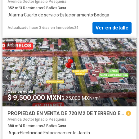
Avenida Doctor Ignacio Pesqueira
352
m²
3
Recámaras
2
Baños
Casa
·
Alarma
·
Cuarto de servicio
·
Estacionamiento
·
Bodega
Ver en detalle
Actualizado hace 3 días
en
Inmuebles24
1
/
9
Casa
·
en venta
$ 9,500,000 MXN
$ 25,000 MXN/m²
PROPIEDAD EN VENTA DE 720 M2 DE TERRENO EN COLONIA CONSTITUCION
Avenida Doctor Ignacio Pesqueira
380
m²
4
Recámaras
3
Baños
Casa
·
Agua
·
Electricidad
·
Estacionamiento
·
Jardín