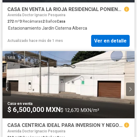
CASA EN VENTA LA RIOJA RESIDENCIAL PONIENTE
Avenida Doctor Ignacio Pesqueira
272
m²
3
Recámaras
2
Baños
Casa
·
Estacionamiento
·
Jardín
·
Cisterna
·
Alberca
Ver en detalle
Actualizado hace más de 1 mes
1
/
18
Casa
·
en venta
$ 6,500,000 MXN
$ 12,670 MXN/m²
CASA CENTRICA IDEAL PARA INVERSION Y NEGOCIO. COLONIA CENTRO
Avenida Doctor Ignacio Pesqueira