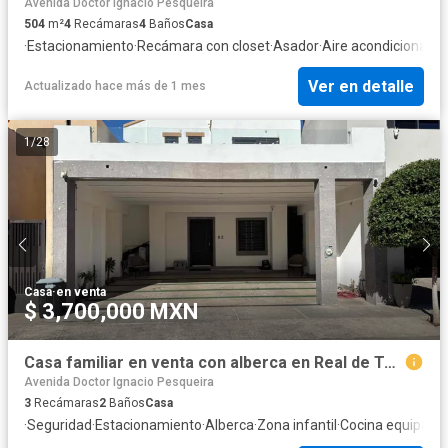
Avenida Doctor Ignacio Pesqueira
504
m²
4
Recámaras
4
Baños
Casa
·
Estacionamiento
·
Recámara con closet
·
Asador
·
Aire acondicionado
·
Ver en detalle
Actualizado hace más de 1 mes
1
/
28
Casa
·
en venta
$ 3,700,000 MXN
Casa familiar en venta con alberca en Real de Toledo Residencial – Poniente de Hermosillo
Avenida Doctor Ignacio Pesqueira
3
Recámaras
2
Baños
Casa
·
Seguridad
·
Estacionamiento
·
Alberca
·
Zona infantil
·
Cocina equipada