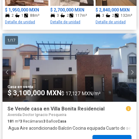
$ 1,950,000 MXN
$ 2,700,000 MXN
$ 2,840,000 MXN
2
1
88m²
3
2
117m²
3
2
132m²
Detalle de unidad
Detalle de unidad
Detalle de unidad
1
/
17
Casa
·
en venta
$ 3,100,000 MXN
$ 17,127 MXN/m²
Se Vende casa en Villa Bonita Residencial
Avenida Doctor Ignacio Pesqueira
181
m²
3
Recámaras
3
Baños
Casa
·
Agua
·
Aire acondicionado
·
Balcón
·
Cocina equipada
·
Cuarto de servic