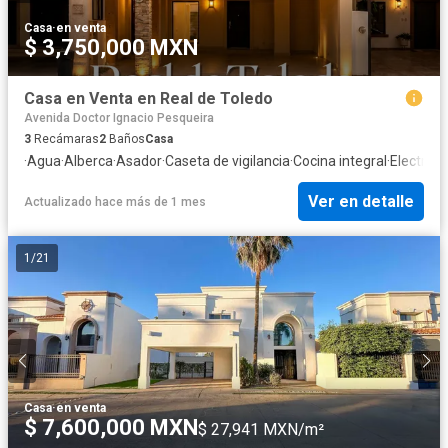
Casa
·
en venta
$ 3,750,000 MXN
Casa en Venta en Real de Toledo
Avenida Doctor Ignacio Pesqueira
3
Recámaras
2
Baños
Casa
·
Agua
·
Alberca
·
Asador
·
Caseta de vigilancia
·
Cocina integral
·
Electrici
Ver en detalle
Actualizado hace más de 1 mes
1
/
21
Casa
·
en venta
$ 7,600,000 MXN
$ 27,941 MXN/m²