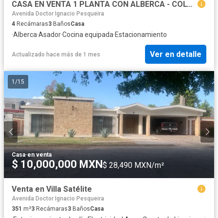
CASA EN VENTA 1 PLANTA CON ALBERCA - COLONIA MODELO.
Avenida Doctor Ignacio Pesqueira
4
Recámaras
3
Baños
Casa
·
Alberca
·
Asador
·
Cocina equipada
·
Estacionamiento
Ver en detalle
Actualizado hace más de 1 mes
1
/
15
Casa
·
en venta
$ 10,000,000 MXN
$ 28,490 MXN/m²
Venta en Villa Satélite
Avenida Doctor Ignacio Pesqueira
351
m²
3
Recámaras
3
Baños
Casa