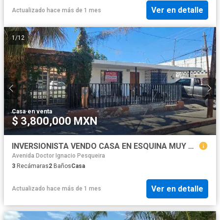
Ver en detalle
Actualizado hace más de 1 mes
1
/
12
Casa
·
en venta
$ 3,800,000 MXN
INVERSIONISTA VENDO CASA EN ESQUINA MUY BUENA UBICACIÓN PARA TU NEGOCIO A UNA CUADRA DEL BLVD. LUIS ENCINAS EN HERMOSILLO SONORA
Avenida Doctor Ignacio Pesqueira
3
Recámaras
2
Baños
Casa
Ver en detalle
Actualizado hace más de 1 mes