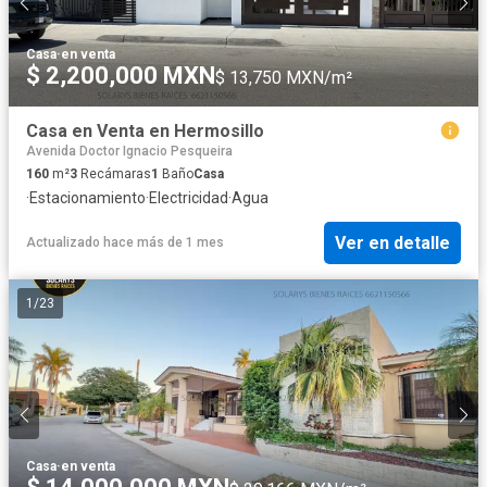
Casa
·
en venta
$ 2,200,000 MXN
$ 13,750 MXN/m²
Casa en Venta en Hermosillo
Avenida Doctor Ignacio Pesqueira
160
m²
3
Recámaras
1
Baño
Casa
·
Estacionamiento
·
Electricidad
·
Agua
Ver en detalle
Actualizado hace más de 1 mes
1
/
23
Casa
·
en venta