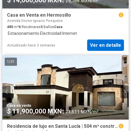
$ 14,000,000 MXN
$ 29,166 MXN/m²
Casa en Venta en Hermosillo
Avenida Doctor Ignacio Pesqueira
480
m²
6
Recámaras
5
Baños
Casa
·
Estacionamiento
·
Electricidad
·
Internet
Ver en detalle
Actualizado hace 2 semanas
1
/
31
Casa
·
en venta
$ 11,900,000 MXN
$ 23,611 MXN/m²
Residencia de lujo en Santa Lucía | 504 m² construcción | Recámara en planta baja