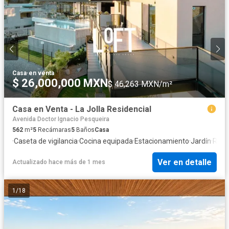
Casa
·
en venta
$ 26,000,000 MXN
$ 46,263 MXN/m²
Casa en Venta - La Jolla Residencial
Avenida Doctor Ignacio Pesqueira
562
m²
5
Recámaras
5
Baños
Casa
·
Caseta de vigilancia
·
Cocina equipada
·
Estacionamiento
·
Jardín
·
Recá
Ver en detalle
Actualizado hace más de 1 mes
1
/
18