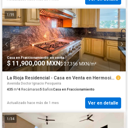
1
/
35
Casa en Fraccionamiento
·
en venta
$ 11,900,000 MXN
$ 27,356 MXN/m²
La Rioja Residencial - Casa en Venta en Hermosillo, Son.
Avenida Doctor Ignacio Pesqueira
435
m²
4
Recámaras
5
Baños
Casa en Fraccionamiento
Ver en detalle
Actualizado hace más de 1 mes
1
/
34