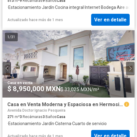
513
m²
9
Recámaras
9
Baños
Casa
·
Estacionamiento
·
Jardín
·
Cocina integral
·
Internet
·
Bodega
·
Aire acon
Ver en detalle
Actualizado hace más de 1 mes
1
/
31
Casa
·
en venta
$ 8,950,000 MXN
$ 33,025 MXN/m²
Casa en Venta Moderna y Espaciosa en Hermosillo, Sonora. Al norte de la cd
Avenida Doctor Ignacio Pesqueira
271
m²
3
Recámaras
3
Baños
Casa
·
Estacionamiento
·
Jardín
·
Cisterna
·
Cuarto de servicio
Ver en detalle
Actualizado hace más de 1 mes