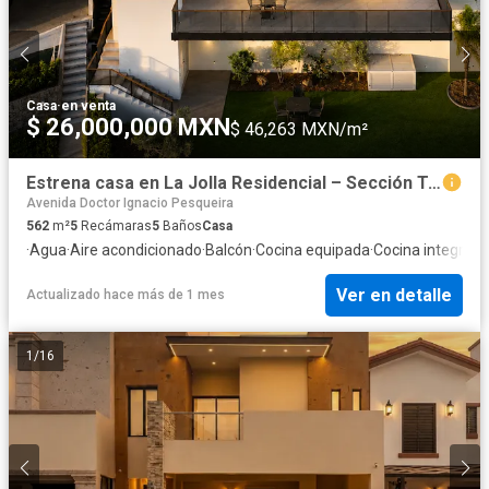
Casa
·
en venta
$ 26,000,000 MXN
$ 46,263 MXN/m²
Estrena casa en La Jolla Residencial – Sección Turquesas
Avenida Doctor Ignacio Pesqueira
562
m²
5
Recámaras
5
Baños
Casa
·
Agua
·
Aire acondicionado
·
Balcón
·
Cocina equipada
·
Cocina integral
·
C
Ver en detalle
Actualizado hace más de 1 mes
1
/
16