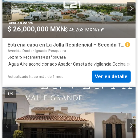
Casa
·
en venta
$ 26,000,000 MXN
$ 46,263 MXN/m²
Estrena casa en La Jolla Residencial – Sección Turquesas
Avenida Doctor Ignacio Pesqueira
562
m²
5
Recámaras
4
Baños
Casa
·
Agua
·
Aire acondicionado
·
Asador
·
Caseta de vigilancia
·
Cocina equi
Ver en detalle
Actualizado hace más de 1 mes
1
/
9