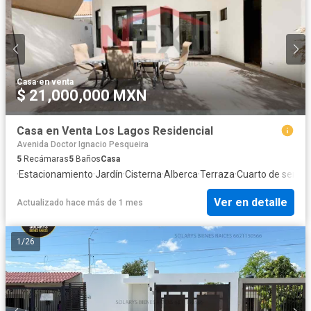
Casa
·
en venta
$ 21,000,000 MXN
Casa en Venta Los Lagos Residencial
Avenida Doctor Ignacio Pesqueira
5
Recámaras
5
Baños
Casa
·
Estacionamiento
·
Jardín
·
Cisterna
·
Alberca
·
Terraza
·
Cuarto de servici
Ver en detalle
Actualizado hace más de 1 mes
1
/
26