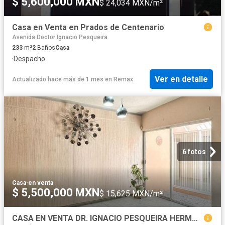
$ 5,600,000 MXN
$ 24,034 MXN/m²
Casa en Venta en Prados de Centenario
Avenida Doctor Ignacio Pesqueira
233
m²
2
Baños
Casa
·
Despacho
Ver en detalle
Actualizado hace más de 1 mes
en
Remax
6 fotos
Casa
·
en venta
$ 5,500,000 MXN
$ 15,625 MXN/m²
CASA EN VENTA DR. IGNACIO PESQUEIRA HERMOSILLO, SON