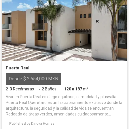
Puerta Real
Desde $ 2,654,000 MXN
2-3
Recámaras
2
Baños
120 a 187
m²
·
·
Vivir en Puerta Real es elegir equilibrio, comodidad y plusvalía.
Puerta Real Querétaro es un fraccionamiento exclusivo donde la
arquitectura, la seguridad y la calidad de vida se encuentran.
Rodeado de áreas verdes, amenidades cuidadosamente
diseñadas y espacios para convivir, ofrece un entorno privado y
Published by
Dinova Homes
armonioso para disfrutar cada día. Su ubicación privilegiada