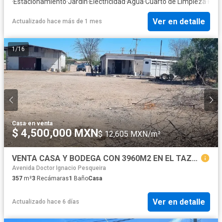
·
Estacionamiento
·
Jardín
·
Electricidad
·
Agua
·
Cuarto de Limpieza
·
Recá
Ver en detalle
Actualizado hace más de 1 mes
1
/
16
Casa
·
en venta
$ 4,500,000 MXN
$ 12,605 MXN/m²
VENTA CASA Y BODEGA CON 3960M2 EN EL TAZAJAL $4500,000
Avenida Doctor Ignacio Pesqueira
357
m²
3
Recámaras
1
Baño
Casa
Ver en detalle
Actualizado hace 6 días