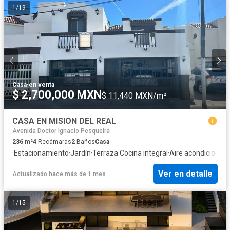
1
/
19
Casa
·
en venta
$ 2,700,000 MXN
$ 11,440 MXN/m²
CASA EN MISION DEL REAL
Avenida Doctor Ignacio Pesqueira
236
m²
4
Recámaras
2
Baños
Casa
·
Estacionamiento
·
Jardín
·
Terraza
·
Cocina integral
·
Aire acondicionad
Ver en detalle
Actualizado hace más de 1 mes
1
/
15