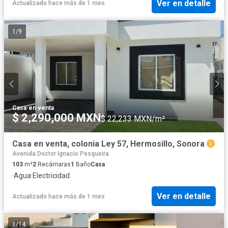
Ver en detalle
Actualizado hace más de 1 mes
1
/
9
Casa
·
en venta
$ 2,290,000 MXN
$ 22,233 MXN/m²
Casa en venta, colonia Ley 57, Hermosillo, Sonora
Avenida Doctor Ignacio Pesqueira
103
m²
2
Recámaras
1
Baño
Casa
·
Agua
·
Electricidad
Ver en detalle
Actualizado hace más de 1 mes
1
/
14