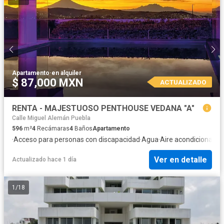
Apartamento
·
en alquiler
$ 87,000 MXN
ACTUALIZADO
RENTA - MAJESTUOSO PENTHOUSE VEDANA "A"
Calle Miguel Alemán Puebla
596
m²
4
Recámaras
4
Baños
Apartamento
·
Acceso para personas con discapacidad
·
Agua
·
Aire acondicionado
·
Ver en detalle
Actualizado hace 1 día
1
/
18