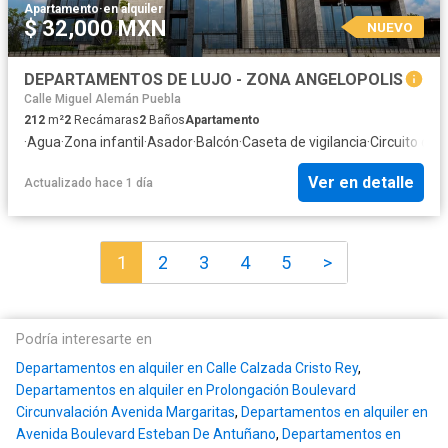
Apartamento
·
en alquiler
$ 32,000 MXN
NUEVO
DEPARTAMENTOS DE LUJO - ZONA ANGELOPOLIS
Calle Miguel Alemán Puebla
212
m²
2
Recámaras
2
Baños
Apartamento
·
Agua
·
Zona infantil
·
Asador
·
Balcón
·
Caseta de vigilancia
·
Circuito cer
Ver en detalle
Actualizado hace 1 día
1
2
3
4
5
>
Podría interesarte en
Departamentos en alquiler en Calle Calzada Cristo Rey
,
Departamentos en alquiler en Prolongación Boulevard
Circunvalación Avenida Margaritas
,
Departamentos en alquiler en
Avenida Boulevard Esteban De Antuñano
,
Departamentos en