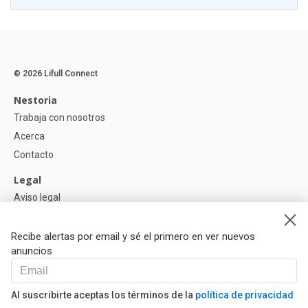
© 2026 Lifull Connect
Nestoria
Trabaja con nosotros
Acerca
Contacto
Legal
Aviso legal
Política de Privacidad
Política de Cookies
Recibe alertas por email y sé el primero en ver nuevos
anuncios
Ayuda
Preguntas
Al suscribirte aceptas los términos de la
política de privacidad
Nuestros Partners