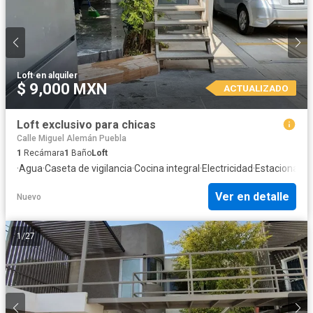
Loft
·
en alquiler
$ 9,000 MXN
ACTUALIZADO
Loft exclusivo para chicas
Calle Miguel Alemán Puebla
1
Recámara
1
Baño
Loft
·
Agua
·
Caseta de vigilancia
·
Cocina integral
·
Electricidad
·
Estacionami
Ver en detalle
Nuevo
1
/
27