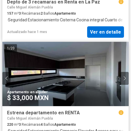
Depto de 3 recamaras en Renta en La Paz
Calle Miguel Alemán Puebla
157
m²
3
Recámaras
2
Baños
Apartamento
·
Seguridad
·
Estacionamiento
·
Cisterna
·
Cocina integral
·
Cuarto de serv
Ver en detalle
Actualizado hace 1 mes
1
/
20
Apartamento
·
en alquiler
$ 33,000 MXN
Estrena departamento en RENTA
Calle Miguel Alemán Puebla
220
m²
3
Recámaras
4
Baños
Apartamento
·
Seguridad
·
Estacionamiento
·
Gimnasio
·
Elevador
·
Acceso para perso