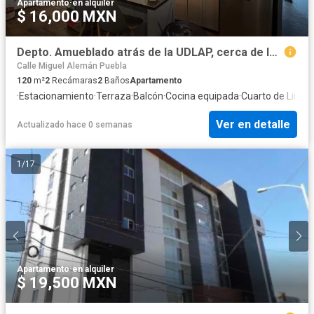
Apartamento
·
en alquiler
$ 16,000 MXN
Depto. Amueblado atrás de la UDLAP, cerca de la Berenjena
Calle Miguel Alemán Puebla
120
m²
2
Recámaras
2
Baños
Apartamento
·
Estacionamiento
·
Terraza
·
Balcón
·
Cocina equipada
·
Cuarto de Limpi
Ver en detalle
Actualizado hace 0 semanas
1
/
17
Apartamento
·
en alquiler
$ 19,500 MXN