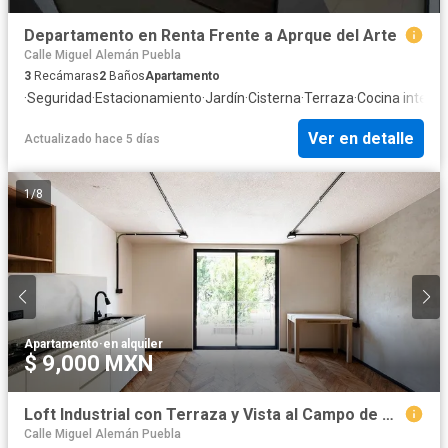
Departamento en Renta Frente a Aprque del Arte
Calle Miguel Alemán Puebla
3
Recámaras
2
Baños
Apartamento
·
Seguridad
·
Estacionamiento
·
Jardín
·
Cisterna
·
Terraza
·
Cocina integra
Ver en detalle
Actualizado hace 5 días
1
/
8
Apartamento
·
en alquiler
$ 9,000 MXN
Loft Industrial con Terraza y Vista al Campo de Golf Campestre 7
Calle Miguel Alemán Puebla