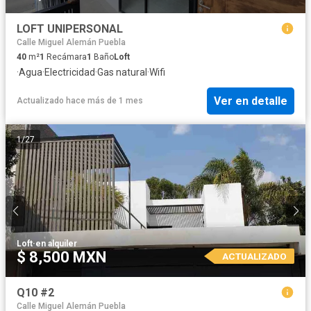
LOFT UNIPERSONAL
Calle Miguel Alemán Puebla
40
m²
1
Recámara
1
Baño
Loft
·
Agua
·
Electricidad
·
Gas natural
·
Wifi
Ver en detalle
Actualizado hace más de 1 mes
1
/
27
Loft
·
en alquiler
$ 8,500 MXN
ACTUALIZADO
Q10 #2
Calle Miguel Alemán Puebla