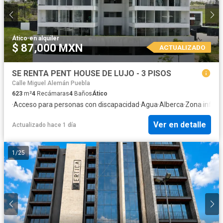
Ático
·
en alquiler
$ 87,000 MXN
ACTUALIZADO
SE RENTA PENT HOUSE DE LUJO - 3 PISOS
Calle Miguel Alemán Puebla
623
m²
4
Recámaras
4
Baños
Ático
·
Acceso para personas con discapacidad
·
Agua
·
Alberca
·
Zona infanti
Ver en detalle
Actualizado hace 1 día
1
/
25