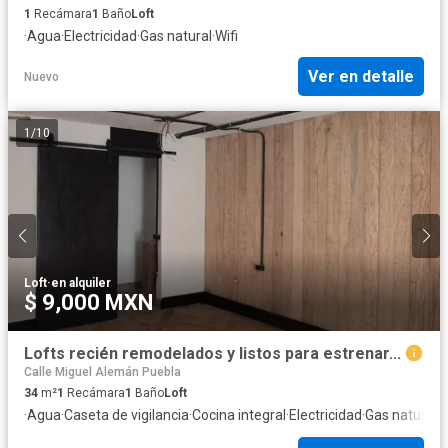
1
Recámara
1
Baño
Loft
·
Agua
·
Electricidad
·
Gas natural
·
Wifi
Ver en detalle
Nuevo
1
/
10
Loft
·
en alquiler
$ 9,000 MXN
Lofts recién remodelados y listos para estrenar...
Calle Miguel Alemán Puebla
34
m²
1
Recámara
1
Baño
Loft
·
Agua
·
Caseta de vigilancia
·
Cocina integral
·
Electricidad
·
Gas natural
·
I