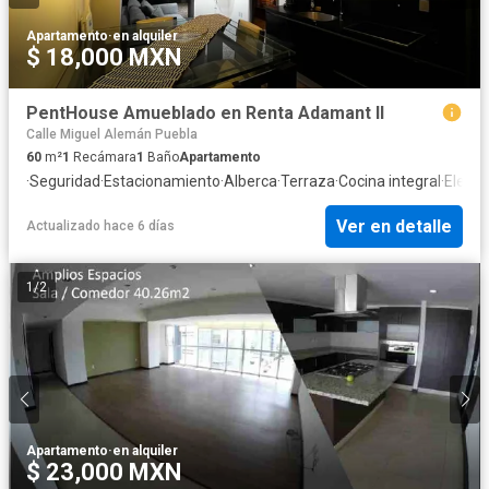
Apartamento
·
en alquiler
$ 18,000 MXN
PentHouse Amueblado en Renta Adamant II
Calle Miguel Alemán Puebla
60
m²
1
Recámara
1
Baño
Apartamento
·
Seguridad
·
Estacionamiento
·
Alberca
·
Terraza
·
Cocina integral
·
Eleva
Ver en detalle
Actualizado hace 6 días
1
/
2
Apartamento
·
en alquiler
$ 23,000 MXN