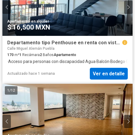
Apartamento
·
en alquiler
$ 16,500 MXN
Departamento tipo Penthouse en renta con vistas panorámicas de la ciudad de Puebla
Calle Miguel Alemán Puebla
170
m²
1
Recámara
2
Baños
Apartamento
·
Acceso para personas con discapacidad
·
Agua
·
Balcón
·
Bodega
·
Case
Ver en detalle
Actualizado hace 1 semana
1
/
12