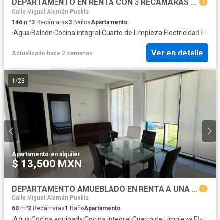
DEPARTAMENTO EN RENTA CON 3 RECÁMARAS EN ZONA LOMAS DE ANGELÓPOLIS
Calle Miguel Alemán Puebla
146
m²
3
Recámaras
3
Baños
Apartamento
·
Agua
·
Balcón
·
Cocina integral
·
Cuarto de Limpieza
·
Electricidad
·
Eleva
Ver en detalle
Actualizado hace 2 semanas
1
/
23
Apartamento
·
en alquiler
$ 13,500 MXN
DEPARTAMENTO AMUEBLADO EN RENTA A UNA CALLE DE CAMINO REAL
Calle Miguel Alemán Puebla
60
m²
2
Recámaras
1
Baño
Apartamento
·
Agua
·
Cocina equipada
·
Cocina integral
·
Cuarto de Limpieza
·
Electric