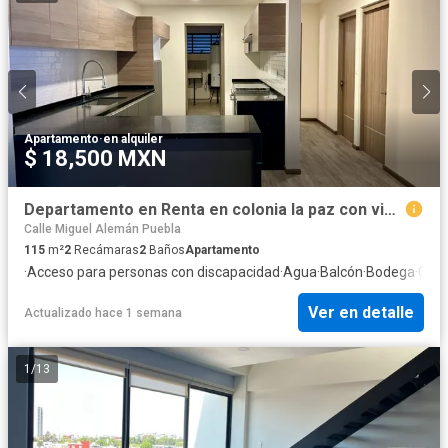
Apartamento
·
en alquiler
$ 18,500 MXN
Departamento en Renta en colonia la paz con vista a la ciudad
Calle Miguel Alemán Puebla
115
m²
2
Recámaras
2
Baños
Apartamento
·
Acceso para personas con discapacidad
·
Agua
·
Balcón
·
Bodega
·
Case
Ver en detalle
Actualizado hace 1 semana
1
/
13