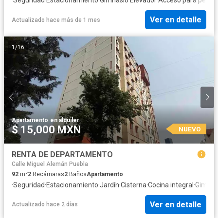
Ver en detalle
Actualizado hace más de 1 mes
1
/
16
Apartamento
·
en alquiler
$ 15,000 MXN
NUEVO
RENTA DE DEPARTAMENTO
Calle Miguel Alemán Puebla
92
m²
2
Recámaras
2
Baños
Apartamento
·
Seguridad
·
Estacionamiento
·
Jardín
·
Cisterna
·
Cocina integral
·
Gimnas
Ver en detalle
Actualizado hace 2 días