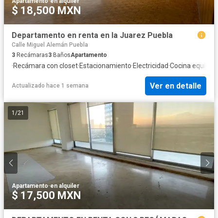
Apartamento
·
en alquiler
$ 18,500 MXN
Departamento en renta en la Juarez Puebla
Calle Miguel Alemán Puebla
3
Recámaras
3
Baños
Apartamento
·
Recámara con closet
·
Estacionamiento
·
Electricidad
·
Cocina equipad
Ver en detalle
Actualizado hace 1 semana
1
/
21
Apartamento
·
en alquiler
$ 17,500 MXN