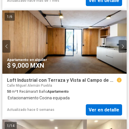
Ver en detalle
Actualizado hace más de 1 mes
1
/
6
Apartamento
·
en alquiler
$ 9,000 MXN
Loft Industrial con Terraza y Vista al Campo de Golf Campestre 3
Calle Miguel Alemán Puebla
50
m²
1
Recámara
1
Baño
Apartamento
·
Estacionamiento
·
Cocina equipada
Ver en detalle
Actualizado hace 0 semanas
1
/
14