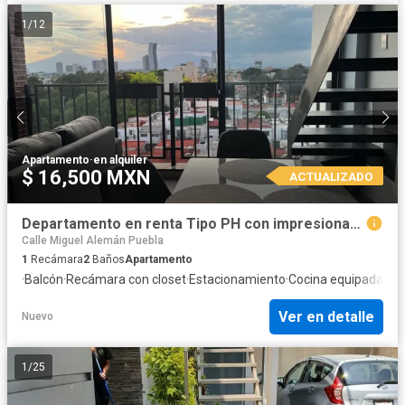
1
/
12
Apartamento
·
en alquiler
$ 16,500 MXN
ACTUALIZADO
Departamento en renta Tipo PH con impresionantes Vistas
Calle Miguel Alemán Puebla
1
Recámara
2
Baños
Apartamento
·
Balcón
·
Recámara con closet
·
Estacionamiento
·
Cocina equipada
·
Coc
Ver en detalle
Nuevo
1
/
25