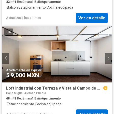
32
m²
1
Recámara
1
Baño
Apartamento
·
Balcón
·
Estacionamiento
·
Cocina equipada
Ver en detalle
Actualizado hace 1 mes
1
/
6
Apartamento
·
en alquiler
$ 9,000 MXN
Loft Industrial con Terraza y Vista al Campo de Golf Campestre 2
Calle Miguel Alemán Puebla
48
m²
1
Recámara
1
Baño
Apartamento
·
Estacionamiento
·
Cocina equipada