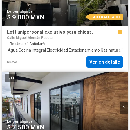
Loft
·
en alquiler
$ 9,000 MXN
ACTUALIZADO
Loft unipersonal exclusivo para chicas.
Calle Miguel Alemán Puebla
1
Recámara
1
Baño
Loft
·
Agua
·
Cocina integral
·
Electricidad
·
Estacionamiento
·
Gas natural
·
Ter
Ver en detalle
Nuevo
1
/
11
Loft
·
en alquiler
$ 7,500 MXN