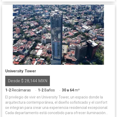
University Tower
Desde $ 28,144 MXN
1-2
Recámaras
1-2
Baños
30 a 64
m²
·
·
El privilegio de vivir en University Tower, un espacio donde la
arquitectura contemporánea, el diseño sofisticado y el confort
se integran para crear una experiencia residencial excepcional.
Cada departamento está concebido para ofrecer iluminación