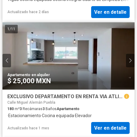
Ver en detalle
Actualizado hace 2 días
1
/
11
Apartamento
·
en alquiler
$ 25,000 MXN
EXCLUSIVO DEPARTAMENTO EN RENTA VIA ATLIXCAYOTL TORRE W
Calle Miguel Alemán Puebla
180
m²
3
Recámaras
3
Baños
Apartamento
·
Estacionamiento
·
Cocina equipada
·
Elevador
Ver en detalle
Actualizado hace 1 mes