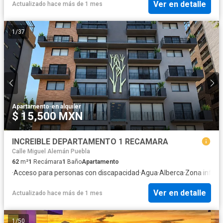
Ver en detalle
Actualizado hace más de 1 mes
1
/
37
Apartamento
·
en alquiler
$ 15,500 MXN
INCREIBLE DEPARTAMENTO 1 RECAMARA
Calle Miguel Alemán Puebla
62
m²
1
Recámara
1
Baño
Apartamento
·
Acceso para personas con discapacidad
·
Agua
·
Alberca
·
Zona infanti
Ver en detalle
Actualizado hace más de 1 mes
1
/
50