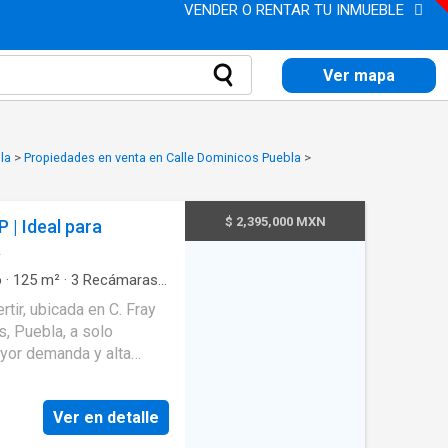
VENDER O RENTAR TU INMUEBLE
Ver mapa
la
>
Propiedades en venta en Calle Dominicos Puebla
>
$ 2,395,000 MXN
| Ideal para
a
o
·
125
m²
·
3
Recámaras
·
da
·
Cocina integral
·
rtir, ubicada en C. Fray
cidad
·
Estacionamiento
·
s, Puebla, a solo
·
Terraza
·
Vista
yor demanda y alta
iveles y 125 m² de
nalidad, iluminación
Ver en detalle
iéndola en una excelente
 hogar perfecto para