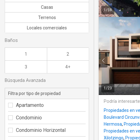
Casas
1
/
38
Terrenos
Locales comerciales
Baños
1
2
3
4+
Búsqueda Avanzada
1
/
23
Filtra por tipo de propiedad
Podría interesart
Apartamento
Propiedades en ve
Condominio
Boulevard Circunv
Hermosa
,
Propied
Condominio Horizontal
Propiedades en ve
Xilotzingo
,
Propied