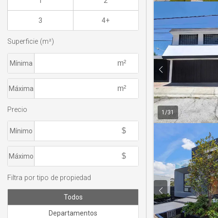
1
2
3
4+
Superficie (m²)
Mínima
Máxima
Precio
1
/
31
Mínimo
Máximo
Filtra por tipo de propiedad
Todos
Departamentos