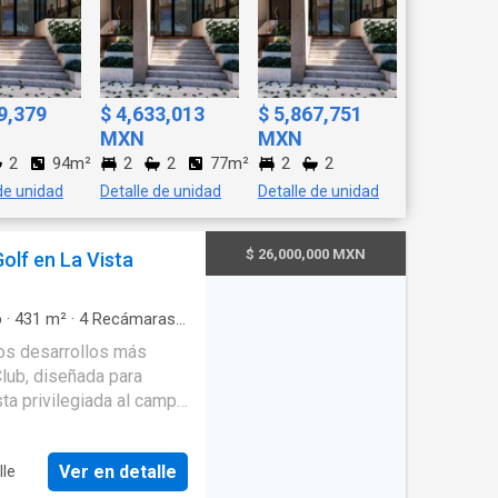
9,379
$ 4,633,013
$ 5,867,751
MXN
MXN
2
94m²
2
2
77m²
2
2
de unidad
Detalle de unidad
Detalle de unidad
$ 26,000,000 MXN
olf en La Vista
o
·
431
m²
·
4
Recámaras
·
d
·
Estacionamiento
·
los desarrollos más
to de servicio
·
Balcón
·
Club, diseñada para
e
·
Internet
·
Bodega
·
r cable
·
Zonas verdes
·
ta privilegiada al campo
a de vigilancia
·
Conserje
nasio
distribución ideal para
Ver en detalle
lle