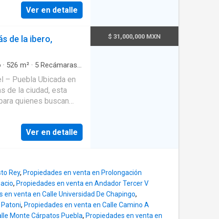
con 493.85 m² de
da
Ver en detalle
para brindar iluminación
$ 31,000,000 MXN
s de la ibero,
o
·
526
m²
·
5
Recámaras
·
Jardín
·
Cisterna
·
Cocina
la Ubicada en
uipada
·
Zona infantil
·
s de la ciudad, esta
·
Circuito cerrado de
ón por cable
·
Gas natural
·
 para quienes buscan
on closet
·
Vista
e alto nivel en un
ón ✔ Alta plusvalía en la
fi
s zonas más exclusivas
s
um y cercanía a
Ver en detalle
ente y materiales
 colegios.
ON BAÑO COMPLETO
sto Rey
,
Propiedades en venta en Prolongación
pacio
,
Propiedades en venta en Andador Tercer V
 en venta en Calle Universidad De Chapingo
,
ON BARRA Y ALACENA -
 Patoni
,
Propiedades en venta en Calle Camino A
TO - CUARTO DE
alle Monte Cárpatos Puebla
,
Propiedades en venta en