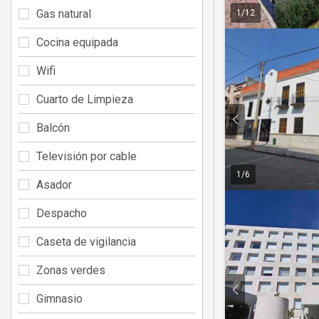
Gas natural
1
/
12
Cocina equipada
Wifi
Cuarto de Limpieza
Balcón
Televisión por cable
1
/
6
Asador
Despacho
Caseta de vigilancia
Zonas verdes
Gimnasio