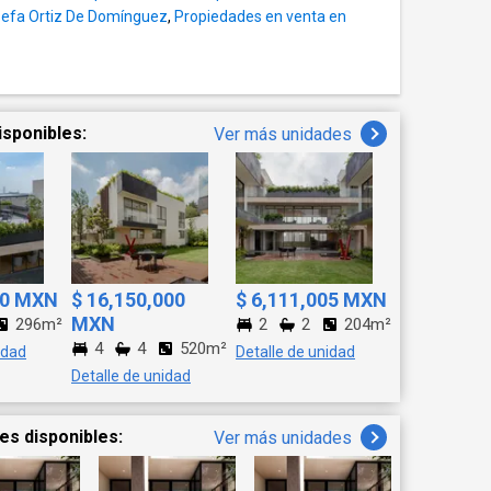
DE LAVADO - PATIO DE
sefa Ortiz De Domínguez
,
Propiedades en venta en
ISEÑO
RIFERÍA HELVEX -
ACAS DE MÁRMOL -
DE ILUMINACIÓN -
UCTIVO DE PRIMERA -
isponibles:
Ver más unidades
cita ya y ven a conocer
80 MXN
$ 16,150,000
$ 6,111,005 MXN
MXN
296m²
2
2
204m²
4
4
520m²
idad
Detalle de unidad
Detalle de unidad
es disponibles:
Ver más unidades