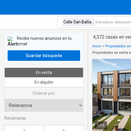
4,372 casas en ven
Recibe nuevos anuncios en tu
email
Inicio
>
Propiedades en
Propiedades en venta e
Guardar búsqueda
En venta
En alquiler
Ordenar por:
Recámaras
1
/
16