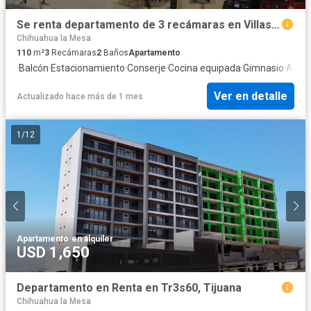
Se renta departamento de 3 recámaras en Villas Montebello, Tijuana
Chihuahua la Mesa
110
m²
3
Recámaras
2
Baños
Apartamento
·
Balcón
·
Estacionamiento
·
Conserje
·
Cocina equipada
·
Gimnasio
·
Alber
Ver en detalle
Actualizado hace más de 1 mes
1
/
12
Apartamento
·
en alquiler
USD 1,650
Departamento en Renta en Tr3s60, Tijuana
Chihuahua la Mesa