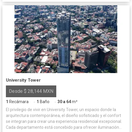
University Tower
Desde $ 28,144 MXN
1
Recámara
1
Baño
30 a 64
m²
·
·
El privilegio de vivir en University Tower, un espacio donde la
arquitectura contemporánea, el diseño sofisticado y el confort
se integran para crear una experiencia residencial excepcional.
Cada departamento está concebido para ofrecer iluminación