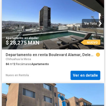
Ver foto
Apartamento
·
en alquiler
$ 28,275 MXN
NUEVO
Departamento en renta Boulevard Alamar, Delegación La Mesa, Tijuana, Municipio De Tijuana, Baja California, 22104, México
Chihuahua la Mesa
84
m²
2
Recámaras
Apartamento
Ver en detalle
Nuevo
en
Rentola