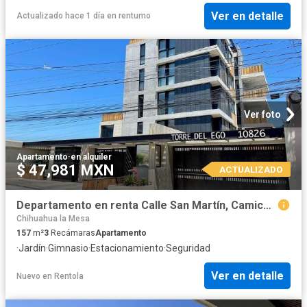
Ver en detalle
Actualizado hace 1 día
en
rentumo
Ver foto
Apartamento
·
en alquiler
$ 47,981 MXN
ACTUALIZADO
Departamento en renta Calle San Martín, Camichín, Delegación La Mesa, Tijuana, Municipio De Tijuana, Baja California, 22120, México
Chihuahua la Mesa
157
m²
3
Recámaras
Apartamento
·
Jardín
·
Gimnasio
·
Estacionamiento
·
Seguridad
Ver en detalle
Nuevo
en
Rentola