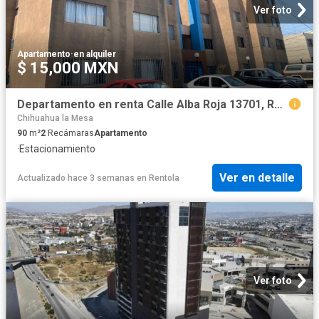
Ver foto
Apartamento
·
en alquiler
$ 15,000 MXN
Departamento en renta Calle Alba Roja 13701, Real Del Monte, Tijuana, Baja California, México
Chihuahua la Mesa
90
m²
2
Recámaras
Apartamento
·
Estacionamiento
Ver en detalle
Actualizado hace 3 semanas
en
Rentola
Ver foto