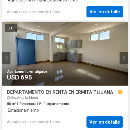
Ver en detalle
Actualizado hace más de 1 mes
1
/
10
Apartamento
·
en alquiler
USD 695
DEPARTAMENTO EN RENTA EN ERMITA TIJUANA
Chihuahua la Mesa
50
m²
1
Recámara
1
Baño
Apartamento
·
Estacionamiento
Ver en detalle
Actualizado hace más de 1 mes