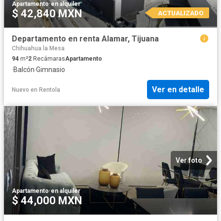
Apartamento
·
en alquiler
$ 42,840 MXN
ACTUALIZADO
Departamento en renta Alamar, Tijuana
Chihuahua la Mesa
94
m²
2
Recámaras
Apartamento
·
Balcón
·
Gimnasio
Ver en detalle
Nuevo
en
Rentola
Ver foto
Apartamento
·
en alquiler
$ 44,000 MXN