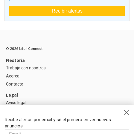
Recibir alertas
© 2026 Lifull Connect
Nestoria
Trabaja con nosotros
Acerca
Contacto
Legal
Aviso legal
Política de Privacidad
Política de Cookies
Recibe alertas por email y sé el primero en ver nuevos
anuncios
Ayuda