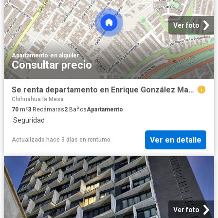
Ver foto
Apartamento
·
en alquiler
Consultar precio
Se renta departamento en Enrique González Martínez, Colonia Monte Bello, C.P. 22195
Chihuahua la Mesa
70
m²
3
Recámaras
2
Baños
Apartamento
·
Seguridad
Ver en detalle
Actualizado hace 3 días
en
rentumo
Ver foto