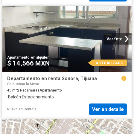
Ver foto
Apartamento
·
en alquiler
$ 14,566 MXN
ACTUALIZADO
Departamento en renta Sonora, Tijuana
Chihuahua la Mesa
45
m²
2
Recámaras
Apartamento
·
Balcón
·
Estacionamiento
Ver en detalle
Nuevo
en
Rentola