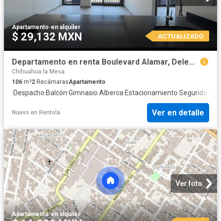
Apartamento
·
en alquiler
$ 29,132 MXN
ACTUALIZADO
Departamento en renta Boulevard Alamar, Delegación La Mesa, Tijuana, Municipio De Tijuana, Baja California, 22104, México
Chihuahua la Mesa
106
m²
2
Recámaras
Apartamento
·
Despacho
·
Balcón
·
Gimnasio
·
Alberca
·
Estacionamiento
·
Seguridad
·
As
Ver en detalle
Nuevo
en
Rentola
Ver foto
Apartamento
·
en alquiler