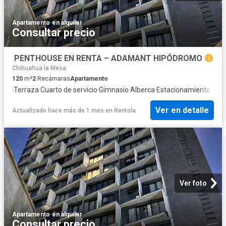
Apartamento
·
en alquiler
Consultar precio
️ PENTHOUSE EN RENTA – ADAMANT HIPÓDROMO
Chihuahua la Mesa
120
m²
2
Recámaras
Apartamento
·
Terraza
·
Cuarto de servicio
·
Gimnasio
·
Alberca
·
Estacionamiento
Ver en detalle
Actualizado hace más de 1 mes
en
Rentola
Ver foto
Apartamento
·
en alquiler
Consultar precio