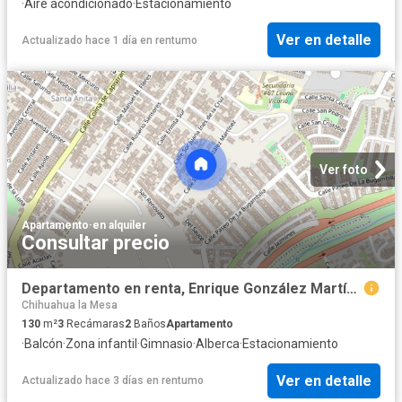
·
Aire acondicionado
·
Estacionamiento
Ver en detalle
Actualizado hace 1 día
en
rentumo
Ver foto
Apartamento
·
en alquiler
Consultar precio
Departamento en renta, Enrique González Martínez, Colonia El Mirador La Mesa, C.P. 22195
Chihuahua la Mesa
130
m²
3
Recámaras
2
Baños
Apartamento
·
Balcón
·
Zona infantil
·
Gimnasio
·
Alberca
·
Estacionamiento
Ver en detalle
Actualizado hace 3 días
en
rentumo