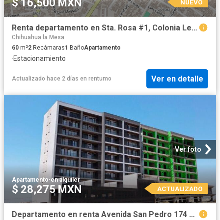
$ 16,500 MXN
NUEVO
Renta departamento en Sta. Rosa #1, Colonia Leos Montoya, C.P. 22106
Chihuahua la Mesa
60
m²
2
Recámaras
1
Baño
Apartamento
·
Estacionamiento
Ver en detalle
Actualizado hace 2 días
en
rentumo
Ver foto
Apartamento
·
en alquiler
$ 28,275 MXN
ACTUALIZADO
Departamento en renta Avenida San Pedro 174 174, Sonora, Tijuana, Baja California, 22195, Mex