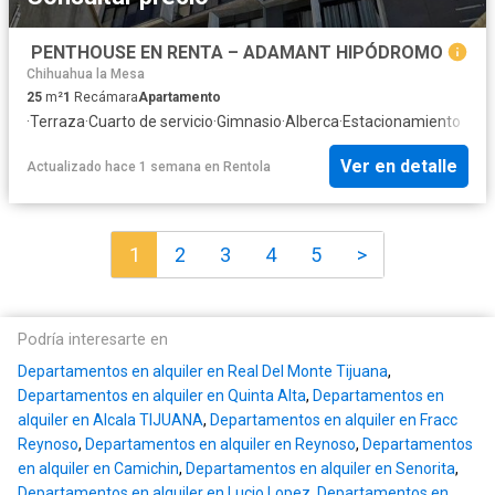
️ PENTHOUSE EN RENTA – ADAMANT HIPÓDROMO
Chihuahua la Mesa
25
m²
1
Recámara
Apartamento
·
Terraza
·
Cuarto de servicio
·
Gimnasio
·
Alberca
·
Estacionamiento
Ver en detalle
Actualizado hace 1 semana
en
Rentola
1
2
3
4
5
>
Podría interesarte en
Departamentos en alquiler en Real Del Monte Tijuana
,
Departamentos en alquiler en Quinta Alta
,
Departamentos en
alquiler en Alcala TIJUANA
,
Departamentos en alquiler en Fracc
Reynoso
,
Departamentos en alquiler en Reynoso
,
Departamentos
en alquiler en Camichin
,
Departamentos en alquiler en Senorita
,
Departamentos en alquiler en Lucio Lopez
,
Departamentos en