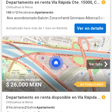
Departamento en renta Vía Rápida Ote. 15000, Chapultepec Alamar, 22110 Tijuana, B.c México
Chihuahua la Mesa
100
m²
2
Recámaras
Apartamento
·
Aire acondicionado
·
Balcón
·
Zona infantil
·
Gimnasio
·
Alberca
·
Estacio
Ver en detalle
Actualizado hace más de 1 mes
en
Rentola
Ver foto
Apartamento
·
en alquiler
$ 26,000 MXN
ACTUALIZADO
Departamento en renta disponible en Vía Rápida Ote. 15000, Chapultepec Alamar, 22110 Tijuana, B.C. #15000, Colonia Los Pirules, C.P. 22110
Chihuahua la Mesa
3
Recámaras
2
Baños
Apartamento