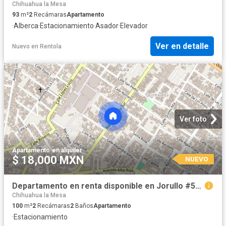
Chihuahua la Mesa
93
m²
2
Recámaras
Apartamento
·
Alberca
·
Estacionamiento
·
Asador
·
Elevador
Ver en detalle
Nuevo
en
Rentola
Ver foto
Apartamento
·
en alquiler
$ 18,000 MXN
NUEVO
Departamento en renta disponible en Jorullo #5471, Colonia Santa Rosa, C.P. 22106
Chihuahua la Mesa
100
m²
2
Recámaras
2
Baños
Apartamento
·
Estacionamiento