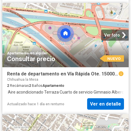
Ver foto
Apartamento
·
en alquiler
Consultar precio
NUEVO
Renta de departamento en Vía Rápida Ote. 15000, Chapultepec Alamar, 22110 Tijuana, B.C. #15000, Colonia Los Pirules, C.P. 22110
Chihuahua la Mesa
2
Recámaras
2
Baños
Apartamento
·
Aire acondicionado
·
Terraza
·
Cuarto de servicio
·
Gimnasio
·
Alberca
·
E
Ver en detalle
Actualizado hace 1 día
en
rentumo