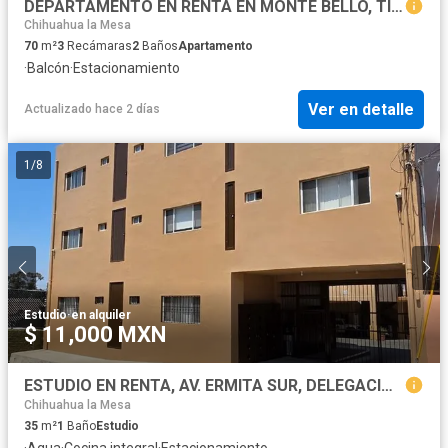
DEPARTAMENTO EN RENTA EN MONTE BELLO, TIJUANA B.C.
Chihuahua la Mesa
70
m²
3
Recámaras
2
Baños
Apartamento
·
Balcón
·
Estacionamiento
Ver en detalle
Actualizado hace 2 días
1
/
8
Estudio
·
en alquiler
$ 11,000 MXN
ESTUDIO EN RENTA, AV. ERMITA SUR, DELEGACION LA MESA, TIJUANA, B.C.
Chihuahua la Mesa
35
m²
1
Baño
Estudio
·
Agua
·
Cocina integral
·
Estacionamiento