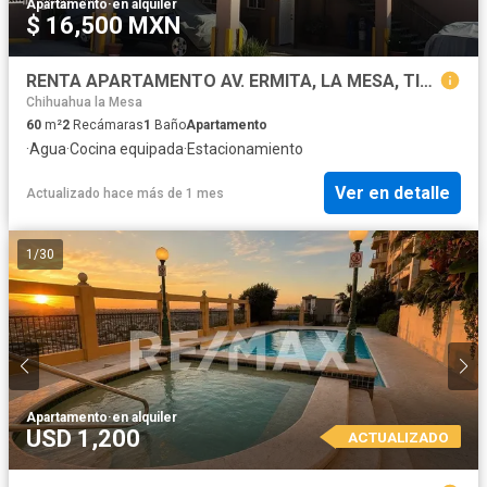
Apartamento
·
en alquiler
$ 16,500 MXN
RENTA APARTAMENTO AV. ERMITA, LA MESA, TIJUANA, BAJA CFA.
Chihuahua la Mesa
60
m²
2
Recámaras
1
Baño
Apartamento
·
Agua
·
Cocina equipada
·
Estacionamiento
Ver en detalle
Actualizado hace más de 1 mes
1
/
30
Apartamento
·
en alquiler
USD 1,200
ACTUALIZADO