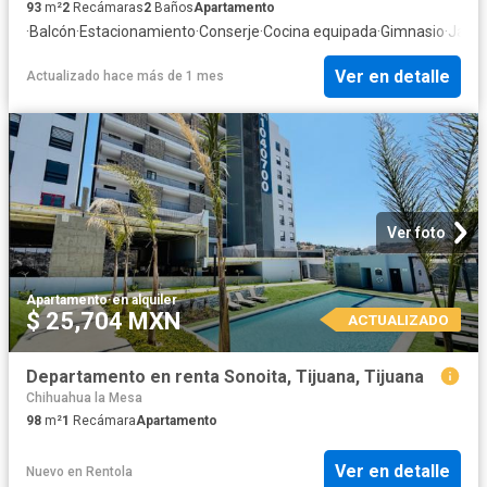
93
m²
2
Recámaras
2
Baños
Apartamento
·
Balcón
·
Estacionamiento
·
Conserje
·
Cocina equipada
·
Gimnasio
·
Jacuz
Ver en detalle
Actualizado hace más de 1 mes
Ver foto
Apartamento
·
en alquiler
$ 25,704 MXN
ACTUALIZADO
Departamento en renta Sonoita, Tijuana, Tijuana
Chihuahua la Mesa
98
m²
1
Recámara
Apartamento
Ver en detalle
Nuevo
en
Rentola