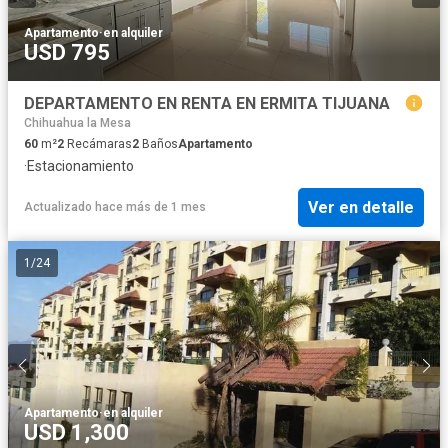
Apartamento
·
en alquiler
USD 795
DEPARTAMENTO EN RENTA EN ERMITA TIJUANA
Chihuahua la Mesa
60
m²
2
Recámaras
2
Baños
Apartamento
·
Estacionamiento
Ver en detalle
Actualizado hace más de 1 mes
1
/
24
Apartamento
·
en alquiler
USD 1,300