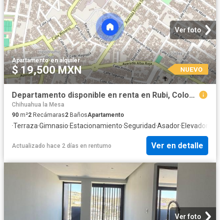
Ver foto
Apartamento
·
en alquiler
$ 19,500 MXN
NUEVO
Departamento disponible en renta en Rubi, Colonia San Carlos, C.P. 22106
Chihuahua la Mesa
90
m²
2
Recámaras
2
Baños
Apartamento
·
Terraza
·
Gimnasio
·
Estacionamiento
·
Seguridad
·
Asador
·
Elevador
Ver en detalle
Actualizado hace 2 días
en
rentumo
Ver foto