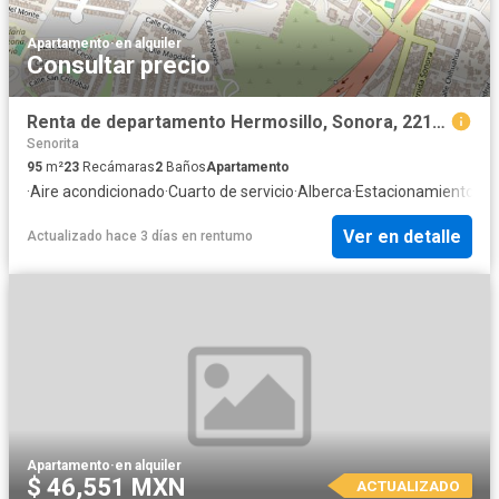
Apartamento
·
en alquiler
Consultar precio
Renta de departamento Hermosillo, Sonora, 22195 Tijuana, B.C. #s/n, Colonia Sonora, C.P. 22195
Senorita
95
m²
23
Recámaras
2
Baños
Apartamento
·
Aire acondicionado
·
Cuarto de servicio
·
Alberca
·
Estacionamiento
·
Bo
Ver en detalle
Actualizado hace 3 días
en
rentumo
Apartamento
·
en alquiler
$ 46,551 MXN
ACTUALIZADO