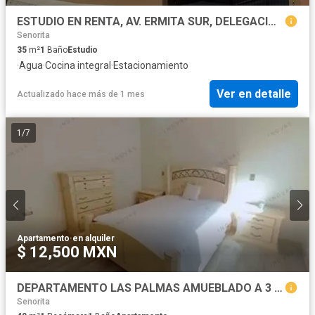
ESTUDIO EN RENTA, AV. ERMITA SUR, DELEGACION LA MESA, TIJUANA, B.C.
Senorita
35
m²
1
Baño
Estudio
·
Agua
·
Cocina integral
·
Estacionamiento
Ver en detalle
Actualizado hace más de 1 mes
1
/
7
Apartamento
·
en alquiler
$ 12,500 MXN
DEPARTAMENTO LAS PALMAS AMUEBLADO A 3 MINUTOS DE HIPODROMO
Senorita