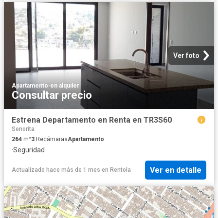
Ver foto
Apartamento
·
en alquiler
Consultar precio
Estrena Departamento en Renta en TR3S60
Senorita
264
m²
3
Recámaras
Apartamento
·
Seguridad
Ver en detalle
Actualizado hace más de 1 mes
en
Rentola