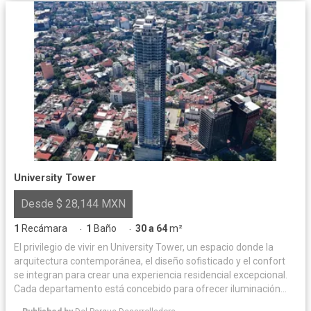
University Tower
Desde $ 28,144 MXN
1
Recámara
1
Baño
30 a 64
m²
·
·
El privilegio de vivir en University Tower, un espacio donde la
arquitectura contemporánea, el diseño sofisticado y el confort
se integran para crear una experiencia residencial excepcional.
Cada departamento está concebido para ofrecer iluminación
natural y acabados de alta calidad, logrando un equilibrio