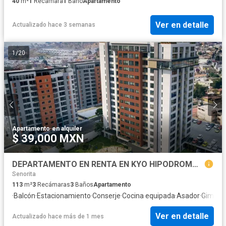
40
m²
1
Recámara
1
Baño
Apartamento
Ver en detalle
Actualizado hace 3 semanas
1
/
20
Apartamento
·
en alquiler
$ 39,000 MXN
DEPARTAMENTO EN RENTA EN KYO HIPODROMO TIJUANA
Senorita
113
m²
3
Recámaras
3
Baños
Apartamento
·
Balcón
·
Estacionamiento
·
Conserje
·
Cocina equipada
·
Asador
·
Gimnas
Ver en detalle
Actualizado hace más de 1 mes