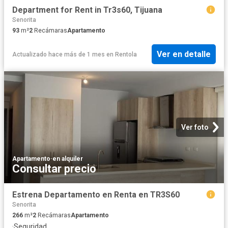
Department for Rent in Tr3s60, Tijuana
Senorita
93
m²
2
Recámaras
Apartamento
Ver en detalle
Actualizado hace más de 1 mes
en
Rentola
Ver foto
Apartamento
·
en alquiler
Consultar precio
Estrena Departamento en Renta en TR3S60
Senorita
266
m²
2
Recámaras
Apartamento
·
Seguridad