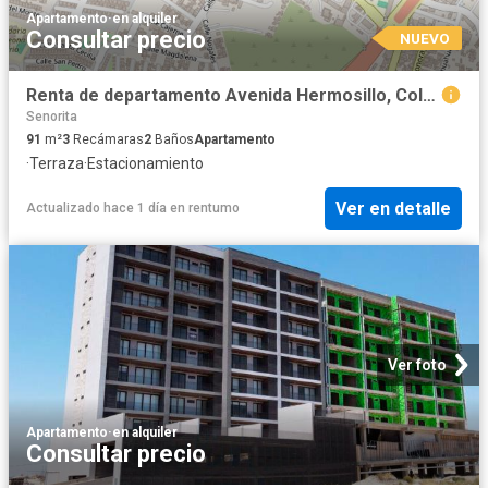
Apartamento
·
en alquiler
Consultar precio
NUEVO
Renta de departamento Avenida Hermosillo, Colonia Sonora, C.P. 22195
Senorita
91
m²
3
Recámaras
2
Baños
Apartamento
·
Terraza
·
Estacionamiento
Ver en detalle
Actualizado hace 1 día
en
rentumo
Ver foto
Apartamento
·
en alquiler
Consultar precio