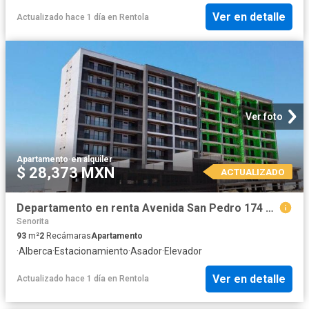
Ver en detalle
Actualizado hace 1 día
en
Rentola
Ver foto
Apartamento
·
en alquiler
$ 28,373 MXN
ACTUALIZADO
Departamento en renta Avenida San Pedro 174 174, Sonora, Tijuana, Baja California, 22195, Mex
Senorita
93
m²
2
Recámaras
Apartamento
·
Alberca
·
Estacionamiento
·
Asador
·
Elevador
Ver en detalle
Actualizado hace 1 día
en
Rentola