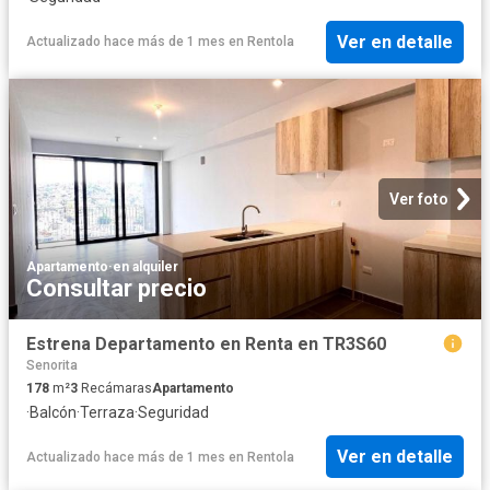
Ver en detalle
Actualizado hace más de 1 mes
en
Rentola
Ver foto
Apartamento
·
en alquiler
Consultar precio
Estrena Departamento en Renta en TR3S60
Senorita
178
m²
3
Recámaras
Apartamento
·
Balcón
·
Terraza
·
Seguridad
Ver en detalle
Actualizado hace más de 1 mes
en
Rentola