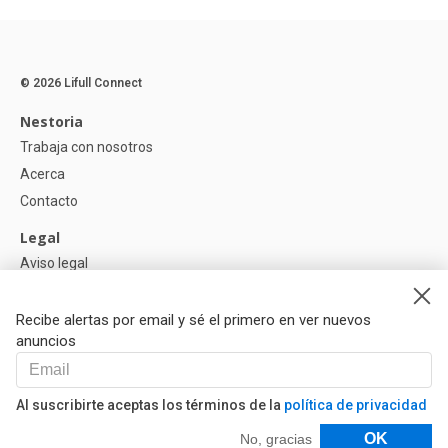
© 2026 Lifull Connect
Nestoria
Trabaja con nosotros
Acerca
Contacto
Legal
Aviso legal
Política de Privacidad
Política de Cookies
Recibe alertas por email y sé el primero en ver nuevos
anuncios
Ayuda
Preguntas
Al suscribirte aceptas los términos de la
política de privacidad
Nuestros Partners
Filtros
OK
No, gracias