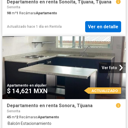
Departamento en renta Sonoita, Tijuana, Tijuana
Senorita
98
m²
1
Recámara
Apartamento
Ver en detalle
Actualizado hace 1 día
en
Rentola
Ver foto
Apartamento
·
en alquiler
$ 14,621 MXN
ACTUALIZADO
Departamento en renta Sonora, Tijuana
Senorita
45
m²
2
Recámaras
Apartamento
·
Balcón
·
Estacionamiento