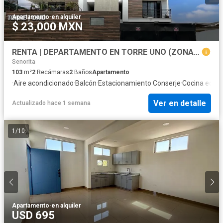
Apartamento
·
en alquiler
$ 23,000 MXN
RENTA | DEPARTAMENTO EN TORRE UNO (ZONA LAS PALMAS)
Senorita
103
m²
2
Recámaras
2
Baños
Apartamento
·
Aire acondicionado
·
Balcón
·
Estacionamiento
·
Conserje
·
Cocina equi
Ver en detalle
Actualizado hace 1 semana
1
/
10
Apartamento
·
en alquiler
USD 695