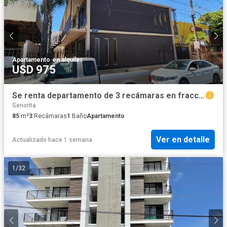
Apartamento
·
en alquiler
USD 975
Se renta departamento de 3 recámaras en fracc. Las Palmas, Tijuana
Senorita
85
m²
3
Recámaras
1
Baño
Apartamento
Ver en detalle
Actualizado hace 1 semana
1
/
32