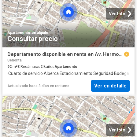
Ver foto
Apartamento
·
en alquiler
Consultar precio
Departamento disponible en renta en Av. Hermosillo 6004, Sonora, 22195 Tijuana, B.C. #6004, Colonia Sonora, C.P. 22195
Senorita
92
m²
3
Recámaras
2
Baños
Apartamento
·
Cuarto de servicio
·
Alberca
·
Estacionamiento
·
Seguridad
·
Bodega
Ver en detalle
Actualizado hace 3 días
en
rentumo
Ver foto