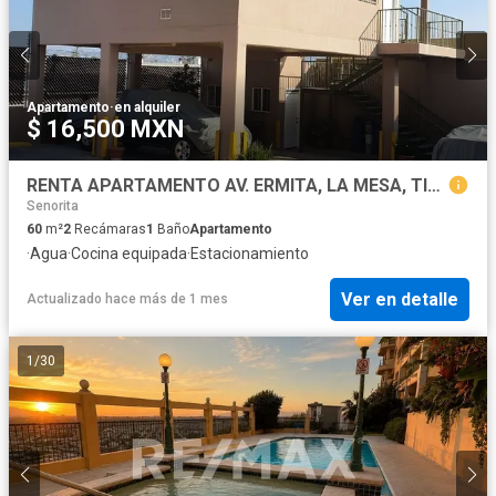
Apartamento
·
en alquiler
$ 16,500 MXN
RENTA APARTAMENTO AV. ERMITA, LA MESA, TIJUANA, BAJA CFA.
Senorita
60
m²
2
Recámaras
1
Baño
Apartamento
·
Agua
·
Cocina equipada
·
Estacionamiento
Ver en detalle
Actualizado hace más de 1 mes
1
/
30