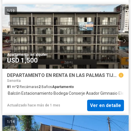
1
/
19
Apartamento
·
en alquiler
USD 1,500
DEPARTAMENTO EN RENTA EN LAS PALMAS TIJUANA ENHAUS CONDOMINIOS
Senorita
81
m²
2
Recámaras
2
Baños
Apartamento
·
Balcón
·
Estacionamiento
·
Bodega
·
Conserje
·
Asador
·
Gimnasio
·
Elevad
Ver en detalle
Actualizado hace más de 1 mes
1
/
14