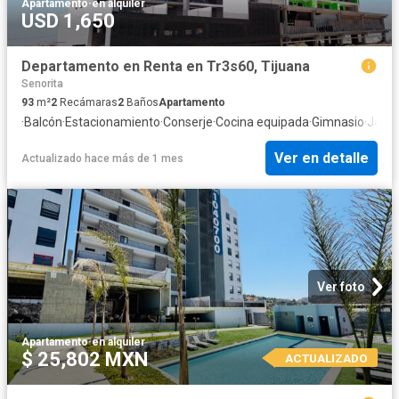
Apartamento
·
en alquiler
USD 1,650
Departamento en Renta en Tr3s60, Tijuana
Senorita
93
m²
2
Recámaras
2
Baños
Apartamento
·
Balcón
·
Estacionamiento
·
Conserje
·
Cocina equipada
·
Gimnasio
·
Jacuz
Ver en detalle
Actualizado hace más de 1 mes
Ver foto
Apartamento
·
en alquiler
$ 25,802 MXN
ACTUALIZADO