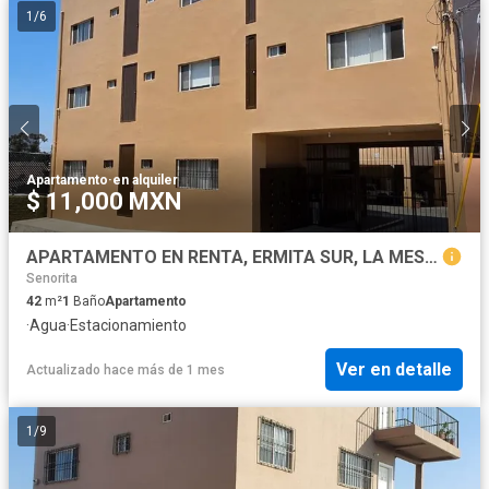
1
/
6
Apartamento
·
en alquiler
$ 11,000 MXN
APARTAMENTO EN RENTA, ERMITA SUR, LA MESA, TIJUANA, BAJA CFA.
Senorita
42
m²
1
Baño
Apartamento
·
Agua
·
Estacionamiento
Ver en detalle
Actualizado hace más de 1 mes
1
/
9