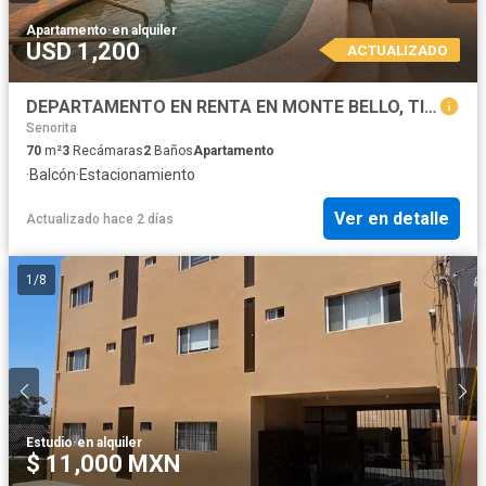
Apartamento
·
en alquiler
USD 1,200
ACTUALIZADO
DEPARTAMENTO EN RENTA EN MONTE BELLO, TIJUANA B.C.
Senorita
70
m²
3
Recámaras
2
Baños
Apartamento
·
Balcón
·
Estacionamiento
Ver en detalle
Actualizado hace 2 días
1
/
8
Estudio
·
en alquiler
$ 11,000 MXN