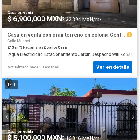
Casa
·
en venta
$ 6,900,000 MXN
$ 32,394 MXN/m²
Casa en venta con gran terreno en colonia Centenario
Calle Musset
213
m²
3
Recámaras
2
Baños
Casa
·
Agua
·
Electricidad
·
Estacionamiento
·
Jardín
·
Despacho
·
Wifi
·
Zonas ve
Ver en detalle
Actualizado hace 3 semanas
1
/
11
Casa
·
en venta
$ 5,100,000 MXN
$ 16,346 MXN/m²