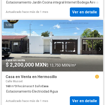
·
Estacionamiento
·
Jardín
·
Cocina integral
·
Internet
·
Bodega
·
Aire acon
Ver en detalle
Actualizado hace más de 1 mes
1
/
26
Casa
·
en venta
$ 2,200,000 MXN
$ 13,750 MXN/m²
Casa en Venta en Hermosillo
Calle Musset
160
m²
3
Recámaras
1
Baño
Casa
·
Estacionamiento
·
Electricidad
·
Agua
Ver en detalle
Actualizado hace más de 1 mes