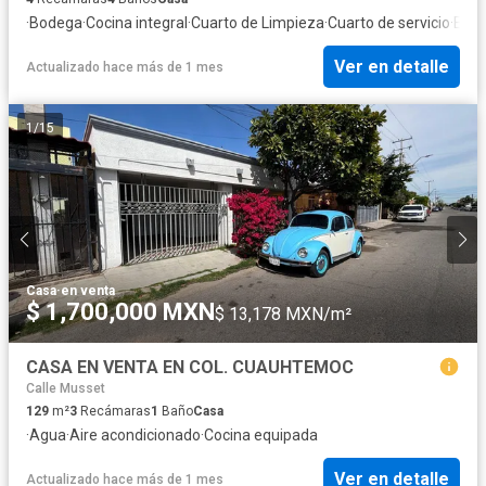
·
Bodega
·
Cocina integral
·
Cuarto de Limpieza
·
Cuarto de servicio
·
Elec
Ver en detalle
Actualizado hace más de 1 mes
1
/
15
Casa
·
en venta
$ 1,700,000 MXN
$ 13,178 MXN/m²
CASA EN VENTA EN COL. CUAUHTEMOC
Calle Musset
129
m²
3
Recámaras
1
Baño
Casa
·
Agua
·
Aire acondicionado
·
Cocina equipada
Ver en detalle
Actualizado hace más de 1 mes