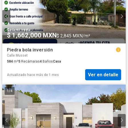
Casa
·
en venta
$ 1,662,000 MXN
$ 2,845 MXN/m²
Piedra bola inversión
Calle Musset
584
m²
5
Recámaras
4
Baños
Casa
Ver en detalle
Actualizado hace más de 1 mes
1
/
4