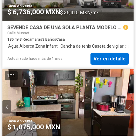
Casa
·
en venta
$ 6,736,000 MXN
$ 36,410 MXN/m²
SEVENDE CASA DE UNA SOLA PLANTA MODELO LEZA NUEVA
Calle Musset
185
m²
3
Recámaras
3
Baños
Casa
·
Agua
·
Alberca
·
Zona infantil
·
Cancha de tenis
·
Caseta de vigilancia
·
Ci
Ver en detalle
Actualizado hace más de 1 mes
1
/
11
Casa
·
en venta
$ 1,075,000 MXN