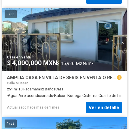
1
/
38
Casa
·
en venta
$ 4,000,000 MXN
$ 15,936 MXN/m²
AMPLIA CASA EN VILLA DE SERIS EN VENTA O RENTA
Calle Musset
251
m²
10
Recámaras
2
Baños
Casa
·
Agua
·
Aire acondicionado
·
Balcón
·
Bodega
·
Cisterna
·
Cuarto de Limpi
Ver en detalle
Actualizado hace más de 1 mes
1
/
52