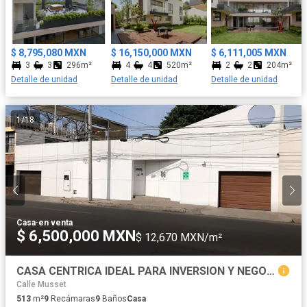
SEGURIDAD: - Control de acceso. - Vigilancia 24/7. - Circuito
cerrado de televisión. Entrega Inmediata. ¡Visítanos, no pierdas
esta oportunidad de vivir en el lugar de tus sueños!
$ 8,795,080 MXN
$ 16,150,000 MXN
$ 6,111,005 MXN
3
3
296m²
4
4
520m²
2
2
204m²
Detalle de unidad
Detalle de unidad
Detalle de unidad
1
/
18
Casa
·
en venta
$ 6,500,000 MXN
$ 12,670 MXN/m²
CASA CENTRICA IDEAL PARA INVERSION Y NEGOCIO. COLONIA CENTRO
Calle Musset
513
m²
9
Recámaras
9
Baños
Casa