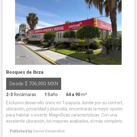
Bosques de Ibiza
Desde $ 706,900 MXN
2-3
Recámaras
1
Baño
64 a 90
m²
·
·
Exclusivo desarrollo único en Tizayuca, donde por su confort,
ubicación, privacidad y plusvalía, encontrarás la mejor opción
para habitar o invertir. Magníficas características. Con una
excelente ubicación, los mejores acabados, el más completo
equipamiento urbano y sus espacios flexibles, Bosques de Ibiza
Published by
Davivir Desarrollos
está diseñado para cubrir todas tus necesidades. La mejor