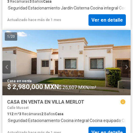
3
Recámaras
3
Baños
Casa
·
Seguridad
·
Estacionamiento
·
Jardín
·
Cisterna
·
Cocina integral
·
Cocina
Ver en detalle
Actualizado hace más de 1 mes
1
/
20
Casa
·
en venta
$ 2,980,000 MXN
$ 26,607 MXN/m²
CASA EN VENTA EN VILLA MERLOT
Calle Musset
112
m²
3
Recámaras
2
Baños
Casa
·
Seguridad
·
Estacionamiento
·
Cocina integral
·
Cocina equipada
·
Circui
Ver en detalle
Actualizado hace más de 1 mes