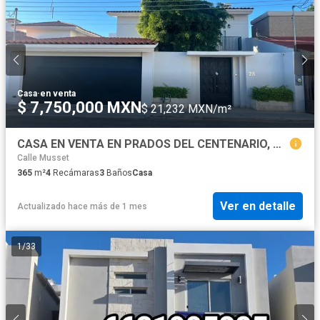
Casa
·
en venta
$ 7,750,000 MXN
$ 21,232 MXN/m²
CASA EN VENTA EN PRADOS DEL CENTENARIO, HERMOSILLO SONORA
Calle Musset
365
m²
4
Recámaras
3
Baños
Casa
Ver en detalle
Actualizado hace más de 1 mes
1
/
33