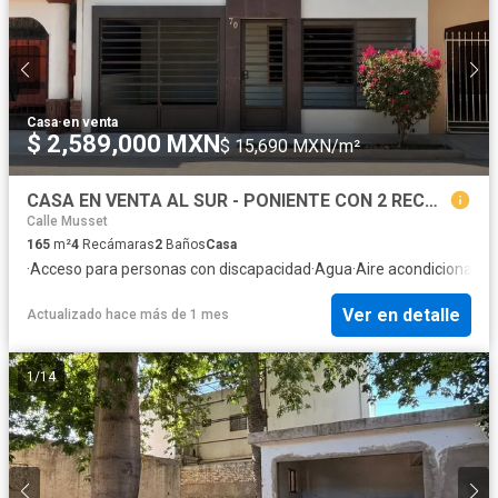
Casa
·
en venta
$ 2,589,000 MXN
$ 15,690 MXN/m²
CASA EN VENTA AL SUR - PONIENTE CON 2 RECAMARAS COMPLETAS EN PLANTA BAJA
Calle Musset
165
m²
4
Recámaras
2
Baños
Casa
·
Acceso para personas con discapacidad
·
Agua
·
Aire acondicionado
·
Ver en detalle
Actualizado hace más de 1 mes
1
/
14