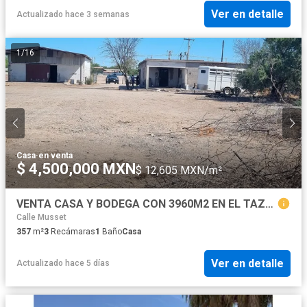
Ver en detalle
Actualizado hace 3 semanas
1
/
16
Casa
·
en venta
$ 4,500,000 MXN
$ 12,605 MXN/m²
VENTA CASA Y BODEGA CON 3960M2 EN EL TAZAJAL $4500,000
Calle Musset
357
m²
3
Recámaras
1
Baño
Casa
Ver en detalle
Actualizado hace 5 días