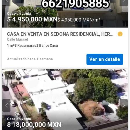
Casa
·
en venta
$ 4,950,000 MXN
$ 4,950,000 MXN/m²
CASA EN VENTA EN SEDONA RESIDENCIAL, HERMOSILLO SONORA
Calle Musset
1
m²
3
Recámaras
2
Baños
Casa
Ver en detalle
Actualizado hace 1 semana
1
/
3
Casa
·
en venta
$ 18,000,000 MXN