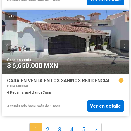
1
/
12
Casa
·
en venta
$ 6,650,000 MXN
CASA EN VENTA EN LOS SABINOS RESIDENCIAL
Calle Musset
4
Recámaras
4
Baños
Casa
Ver en detalle
Actualizado hace más de 1 mes
1
2
3
4
5
>