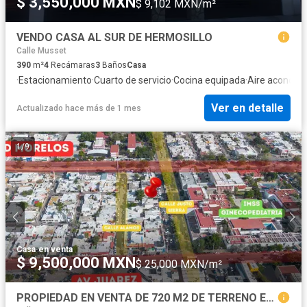
$ 3,550,000 MXN
$ 9,102 MXN/m²
VENDO CASA AL SUR DE HERMOSILLO
Calle Musset
390
m²
4
Recámaras
3
Baños
Casa
·
Estacionamiento
·
Cuarto de servicio
·
Cocina equipada
·
Aire acondic
Ver en detalle
Actualizado hace más de 1 mes
1
/
9
Casa
·
en venta
$ 9,500,000 MXN
$ 25,000 MXN/m²
PROPIEDAD EN VENTA DE 720 M2 DE TERRENO EN COLONIA CONSTITUCION