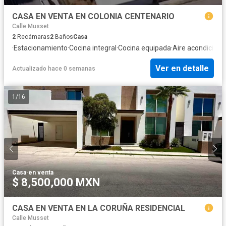
CASA EN VENTA EN COLONIA CENTENARIO
Calle Musset
2
Recámaras
2
Baños
Casa
·
Estacionamiento
·
Cocina integral
·
Cocina equipada
·
Aire acondicion
Ver en detalle
Actualizado hace 0 semanas
1
/
16
Casa
·
en venta
$ 8,500,000 MXN
CASA EN VENTA EN LA CORUÑA RESIDENCIAL
Calle Musset