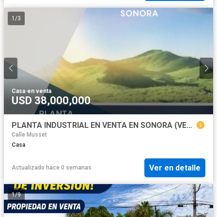
1
/
3
Casa
·
en venta
USD 38,000,000
PLANTA INDUSTRIAL EN VENTA EN SONORA (VER. DISP)
Calle Musset
Casa
Ver en detalle
Actualizado hace 0 semanas
1
/
9