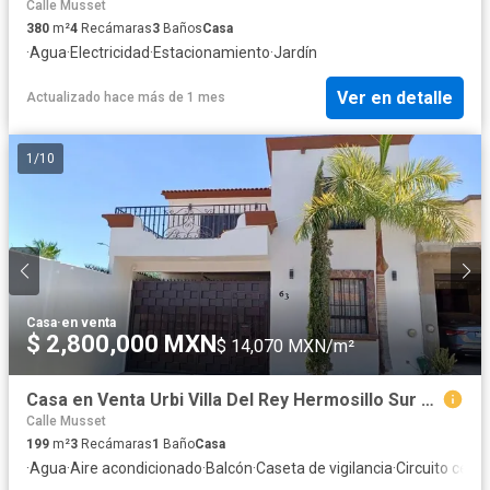
Calle Musset
380
m²
4
Recámaras
3
Baños
Casa
·
Agua
·
Electricidad
·
Estacionamiento
·
Jardín
Ver en detalle
Actualizado hace más de 1 mes
1
/
10
Casa
·
en venta
$ 2,800,000 MXN
$ 14,070 MXN/m²
Casa en Venta Urbi Villa Del Rey Hermosillo Sur Equipada Cerrada
Calle Musset
199
m²
3
Recámaras
1
Baño
Casa
·
Agua
·
Aire acondicionado
·
Balcón
·
Caseta de vigilancia
·
Circuito cerra