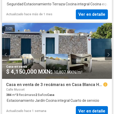
·
Seguridad
·
Estacionamiento
·
Terraza
·
Cocina integral
·
Cocina equipa
Ver en detalle
Actualizado hace más de 1 mes
1
/
21
Casa
·
en venta
$ 4,150,000 MXN
$ 10,807 MXN/m²
Casa en venta de 3 recámaras en Casa Blanca Hermosillo de una planta con patio amplio remodelada
Calle Musset
384
m²
3
Recámaras
2
Baños
Casa
·
Estacionamiento
·
Jardín
·
Cocina integral
·
Cuarto de servicio
Ver en detalle
Actualizado hace 1 semana