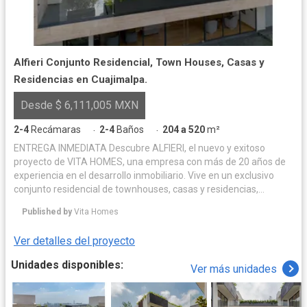
Alfieri Conjunto Residencial, Town Houses, Casas y
Residencias en Cuajimalpa.
Desde $ 6,111,005 MXN
2-4
Recámaras
2-4
Baños
204 a 520
m²
·
·
ENTREGA INMEDIATA Descubre ALFIERI, el nuevo y exitoso
proyecto de VITA HOMES, una empresa con más de 20 años de
experiencia en el desarrollo inmobiliario. Vive en un exclusivo
conjunto residencial de townhouses, casas y residencias,
ubicadas a tan solo 10 minutos de Santa Fe. ULTIMAS CASA
Published by
Vita Homes
DISPONIBLES CARACTERÍSTICAS: - Superficies desde 100 hasta
520 m². - Opciones de 2, 3 o 4 recámaras. - Baños: 2, 2.5, 3 o 4.5. -
Ver detalles del proyecto
Opciones con balcón, roof garden y/o terraza privada. - Cuarto
de servicio y área de lavado. - Bodega. - Estacionamiento para 2,
Unidades disponibles:
Ver más unidades
3, 4 o hasta 6 vehículos. AMENIDADES DE LUJO: - Gimnasio
equipado. - Alberca. - Salón de adultos. - Yoga Center. -Ludoteca
- Roof Top con jacuzzi. - Jardín central y zona de paseo.