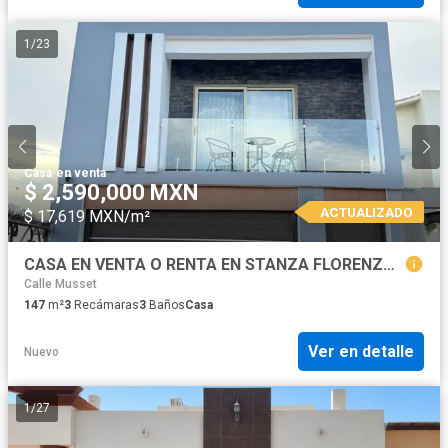
1
/
23
Casa
·
en venta
$ 2,590,000 MXN
ACTUALIZADO
$ 17,619 MXN/m²
CASA EN VENTA O RENTA EN STANZA FLORENZA – HERMOSILLO, SONORA
Calle Musset
147
m²
3
Recámaras
3
Baños
Casa
Ver en detalle
Nuevo
1
/
27