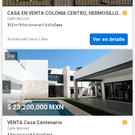
CASA EN VENTA COLONIA CENTRO, HERMOSILLO, SONORA
Calle Musset
312
m²
3
Recámaras
1
Baño
Casa
Ver en detalle
Actualizado hace 2 días
1
/
40
Casa
·
en venta
$ 23,200,000 MXN
VENTA Casa Centenario
Calle Musset
4
Recámaras
4
Baños
Casa