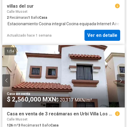
villas del sur
Calle Musset
2
Recámaras
1
Baño
Casa
·
Estacionamiento
·
Cocina integral
·
Cocina equipada
·
Internet
·
Aire ac
Ver en detalle
Actualizado hace 1 semana
1
/
14
Casa
·
en venta
$ 2,560,000 MXN
$ 20,317 MXN/m²
Casa en venta de 3 recámaras en Urbi Villa Los Encinos Hermosillo con ampliación y recámara en planta baja
Calle Musset
126
m²
3
Recámaras
1
Baño
Casa